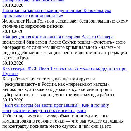
30.10.2020
Понятые на зарплате: как подчиненные Колокольцева
прикрывают свои «подставы»
Журналист Иван Голунов раскрывает беспроигрышную схему
столичных наркополицейских
30.10.2020
«Запрещенная криминальная история» Алекса Секлера
зраильский бизнесмен Алекс Секлер решил «очистить» свою
биографию от слишком явного криминального «налета» и
подал судебный иск о защите чести и достоинства к редакции
газеты «Труд»
30.10.2020
Как генерал ФСБ Иван Ткачев стал символом коррупции при
Путине
Как работает эта система, как шантажируют и
«раскулачивают» в России, как «переезжают катком»
непокорных, а также как держат в кулаке министров и
губернаторов, наглядно демонстрируют методы работы
30.10.2020
«Был бы потом без вести пропавшим». Как и почему
контрактники бегут из российской армии
Избиения, вымогательства, обман и принудительные
командировки в горячие точки — что вынуждает служащих
по контракту покидать место службы и чем они за это