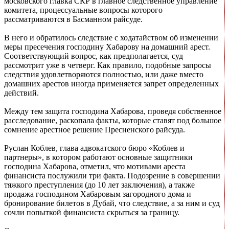
московского главка СКР в главное следственное управление
комитета, процессуальные вопросы которого
рассматриваются в Басманном райсуде.
В него и обратилось следствие с ходатайством об изменении
меры пресечения господину Хабарову на домашний арест.
Соответствующий вопрос, как предполагается, суд
рассмотрит уже в четверг. Как правило, подобные запросы
следствия удовлетворяются полностью, или даже вместо
домашних арестов иногда применяется запрет определенных
действий.
Между тем защита господина Хабарова, проведя собственное
расследование, раскопала факты, которые ставят под большое
сомнение арестное решение Пресненского райсуда.
Руслан Коблев, глава адвокатского бюро «Коблев и
партнеры», в котором работают основные защитники
господина Хабарова, отметил, что мотивами ареста
финансиста послужили три факта. Подозрение в совершении
тяжкого преступления (до 10 лет заключения), а также
продажа господином Хабаровым загородного дома и
бронирование билетов в Дубай, что следствие, а за ним и суд
сочли попыткой финансиста скрыться за границу.