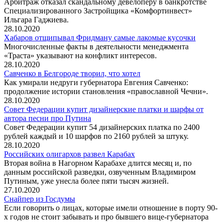
Арбитраж отказал скандальному девелоперу в банкротстве
Специализированного Застройщика «Комфортинвест»
Ильгара Гаджиева.
28.10.2020
Хабаров отщипывал Фридману самые лакомые кусочки
Многочисленные факты в деятельности менеджмента
«Траста» указывают на конфликт интересов.
28.10.2020
Савченко в Белгороде творил, что хотел
Как умирали недруги губернатора Евгения Савченко:
продолжение истории становления «православной Чечни».
28.10.2020
Совет Федерации купит дизайнерские платки и шарфы от
автора песни про Путина
Совет Федерации купит 54 дизайнерских платка по 2400
рублей каждый и 10 шарфов по 2160 рублей за штуку.
28.10.2020
Российских олигархов развел Карабах
Вторая война в Нагорном Карабахе длится месяц и, по
данным российской разведки, озвученным Владимиром
Путиным, уже унесла более пяти тысяч жизней.
27.10.2020
Снайпер из Госдумы
Если говорить о лицах, которые имели отношение в порту 90-
х годов не стоит забывать и про бывшего вице-губернатора