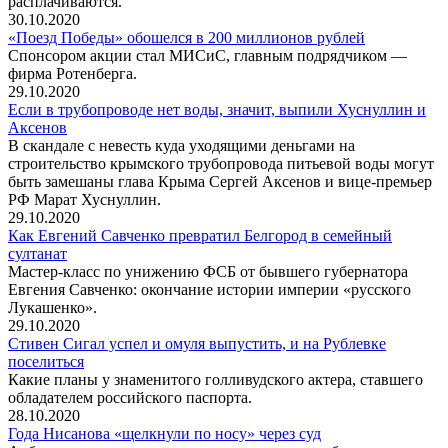
расплачиваются.
30.10.2020
«Поезд Победы» обошелся в 200 миллионов рублей
Спонсором акции стал МИСиС, главным подрядчиком —
фирма Ротенберга.
29.10.2020
Если в трубопроводе нет воды, значит, выпили Хуснуллин и
Аксенов
В скандале с невесть куда уходящими деньгами на
строительство крымского трубопровода питьевой воды могут
быть замешаны глава Крыма Сергей Аксенов и вице-премьер
РФ Марат Хуснуллин.
29.10.2020
Как Евгений Савченко превратил Белгород в семейный
султанат
Мастер-класс по унижению ФСБ от бывшего губернатора
Евгения Савченко: окончание истории империи «русского
Лукашенко».
29.10.2020
Стивен Сигал успел и омуля выпустить, и на Рублевке
поселиться
Какие планы у знаменитого голливудского актера, ставшего
обладателем российского паспорта.
28.10.2020
Года Нисанова «щелкнули по носу» через суд