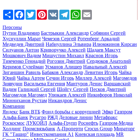
Share
Facebook
Twitter
Pinterest
VK
Telegram
WhatsApp
Email
Персоны
Путин Владимир
Бастрыкин Александр
Собянин Сергей
Хуснуллин Марат
Чемезов Сергей
Ротенберг Аркадий
Медведев Дмитрий
Набиуллина Эльвира
Илюмжинов Кирсан
Силуанов Антон
Криворучко Алексей
Шадаев Максут
Мошкович Вадим
Мишустин Михаил
Краснов Игорь
Тимченко Геннадий
Рогозин Дмитрий
Сердюков Анатолий
Керимов Сулейман
Усманов Алишер
Навальный Алексей
Зиганшин Равиль
Бабаков Александр
Левитин Игорь
Чайка
Юрий
Чайка Артем
Сечин Игорь
Миллер Алексей
Магомедов
Зиявудин
Васильева Евгения
Мантуров Денис
Варшавский
Вадим
Галицкий Сергей
Шойгу Сергей
Песков Дмитрий
Магомедов Магомед
Улюкаев Алексей
Никифоров Николай
Минниханов Рустам
Никандров Денис
Компании
Яндекс
Банк ВТБ
Фонд борьбы с коррупцией
Эфко
Газпром
Альфа-Банк
Русагро
РЖД
Деловые линии
Метафракс
Роскосмос
ЛУКОЙЛ
Альфа-Групп
Роснефть
Газпром-Медиа
Холдинг
Промсвязьбанк
А-Проперти
Crocus Group
Мираторг
ГК "Ташир"
Инвесткомпания А1
Киевская площадь
MR
Group
Инград
Millhouse Capital