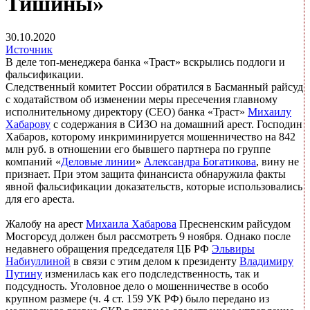
Тишины»
30.10.2020
Источник
В деле топ-менеджера банка «Траст» вскрылись подлоги и
фальсификации.
Следственный комитет России обратился в Басманный райсуд
с ходатайством об изменении меры пресечения главному
исполнительному директору (CEO) банка «Траст»
Михаилу
Хабарову
с содержания в СИЗО на домашний арест. Господин
Хабаров, которому инкриминируется мошенничество на 842
млн руб. в отношении его бывшего партнера по группе
компаний «
Деловые линии
»
Александра Богатикова
, вину не
признает. При этом защита финансиста обнаружила факты
явной фальсификации доказательств, которые использовались
для его ареста.
Жалобу на арест
Михаила Хабарова
Пресненским райсудом
Мосгорсуд должен был рассмотреть 9 ноября. Однако после
недавнего обращения председателя ЦБ РФ
Эльвиры
Набиуллиной
в связи с этим делом к президенту
Владимиру
Путину
изменилась как его подследственность, так и
подсудность. Уголовное дело о мошенничестве в особо
крупном размере (ч. 4 ст. 159 УК РФ) было передано из