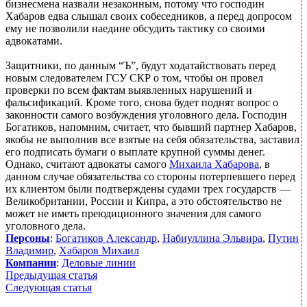
бизнесмена назвали незаконным, потому что господин
Хабаров едва слышал своих собеседников, а перед допросом
ему не позволили наедине обсудить тактику со своими
адвокатами.
Защитники, по данным “Ъ”, будут ходатайствовать перед
новым следователем ГСУ СКР о том, чтобы он провел
проверки по всем фактам выявленных нарушений и
фальсификаций. Кроме того, снова будет поднят вопрос о
законности самого возбуждения уголовного дела. Господин
Богатиков, напомним, считает, что бывший партнер Хабаров,
якобы не выполнив все взятые на себя обязательства, заставил
его подписать бумаги о выплате крупной суммы денег.
Однако, считают адвокаты самого
Михаила Хабарова
, в
данном случае обязательства со стороны потерпевшего перед
их клиентом были подтверждены судами трех государств —
Великобритании, России и Кипра, а это обстоятельство не
может не иметь преюдиционного значения для самого
уголовного дела.
Персоны
:
Богатиков Александр
,
Набиуллина Эльвира
,
Путин
Владимир
,
Хабаров Михаил
Компании
:
Деловые линии
Предыдущая статья
Следующая статья