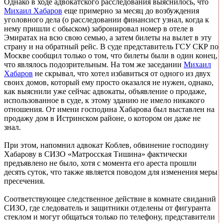
Однако в ходе адвокатского расследования выяснилось, что
Михаил Хабаров
еще примерно за месяц до возбуждения
уголовного дела (о расследовании финансист узнал, когда к
нему пришли с обыском) забронировал номер в отеле в
Эмиратах на всю свою семью, а затем билеты на вылет в эту
страну и на обратный рейс. В суде представитель ГСУ СКР по
Москве сообщил только о том, что билеты были в один конец,
что являлось подозрительным. На том же заседании
Михаил
Хабаров
не скрывал, что хотел избавиться от одного из двух
своих домов, который ему просто оказался не нужен, однако,
как выяснили уже сейчас адвокаты, объявление о продаже,
использованное в суде, к этому зданию не имело никакого
отношения. От имени господина Хабарова был выставлен на
продажу дом в Истринском районе, о котором он даже не
знал.
При этом, напомнил адвокат Коблев, обвинение господину
Хабарову в СИЗО «Матросская Тишина» фактически
предъявлено не было, хотя с момента его ареста прошли
десять суток, что также является поводом для изменения меры
пресечения.
Соответствующее следственное действие в комнате свиданий
СИЗО, где следователь и защитники отделены от фигуранта
стеклом и могут общаться только по телефону, представители