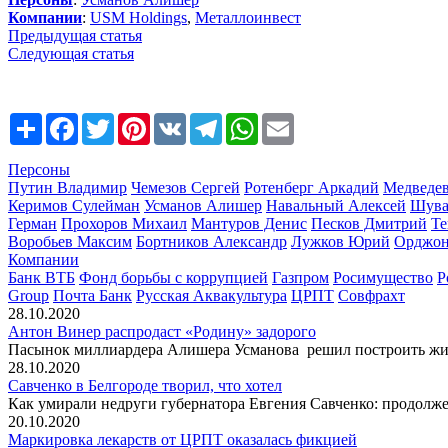
Компании
:
USM Holdings
,
Металлоинвест
Предыдущая статья
Следующая статья
Share
Facebook
Twitter
Pinterest
VK
Telegram
WhatsApp
Email
Персоны
Путин Владимир
Чемезов Сергей
Ротенберг Аркадий
Медведе
Керимов Сулейман
Усманов Алишер
Навальный Алексей
Шува
Герман
Прохоров Михаил
Мантуров Денис
Песков Дмитрий
Те
Воробьев Максим
Бортников Александр
Лужков Юрий
Орджон
Компании
Банк ВТБ
Фонд борьбы с коррупцией
Газпром
Росимущество
Р
Group
Почта Банк
Русская Аквакультура
ЦРПТ
Совфрахт
28.10.2020
Антон Винер распродаст «Родину» задорого
Пасынок миллиардера Алишера Усманова решил построить жил
28.10.2020
Савченко в Белгороде творил, что хотел
Как умирали недруги губернатора Евгения Савченко: продолж
20.10.2020
Маркировка лекарств от ЦРПТ оказалась фикцией