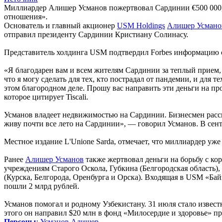
Миллиардер Алишер Усманов пожертвовал Сардинии €500 000, ч
отношения».
Основатель и главный акционер
USM Holdings
Алишер Усмано
отправил президенту Сардинии Кристиану Солинасу.
Представитель холдинга USM подтвердил Forbes информацию о 
«Я благодарен вам и всем жителям Сардинии за теплый прием,
что я могу сделать для тех, кто пострадал от пандемии, и для
этом благородном деле. Прошу вас направить эти деньги на пр
которое цитирует Tiscali.
Усманов владеет недвижимостью на Сардинии. Бизнесмен расск
живу почти все лето на Сардинии», — говорил Усманов. В сен
Местное издание L'Unione Sarda, отмечает, что миллиардер уж
Ранее
Алишер Усманов
также жертвовал деньги на борьбу с к
учреждениям Старого Оскола, Губкина (Белгородская область),
(Курска, Белгорода, Оренбурга и Орска). Входящая в USM «Ба
пошли 2 млрд рублей.
Усманов помогал и родному Узбекистану. 31 июля стало извес
этого он направил $20 млн в фонд «Милосердие и здоровье» пр
Персоны
:
Усманов Алишер