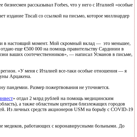
бизнесмен рассказывал Forbes, что у него с Италией «особые
т издание Tiscali со ссылкой на письмо, которое миллиардер
т и в настоящий момент. Мой скромный вклад — это меньшее,
ши отдаю еще €500 000 на помощь правительству Сардинии в
жизни ваших соотечественников», — написал Усманов в письме,
 регион. «У меня с Италией все-таки особые отношения — я
муны Арцакена.
лну пандемии. Размер пожертвования не уточняется.
инвест
» отдал 2 млрд рублей на помощь медицинским
 область), а также областным центрам близлежащих городов
лей. Из личных средств акционеров USM на борьбу с COVID-19
ение медиков, работающих с коронавирусными больными. До