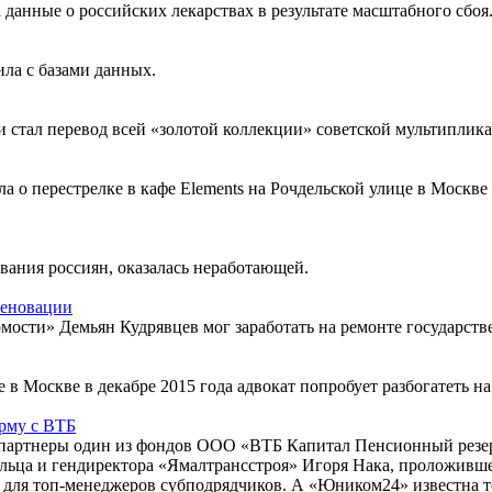
данные о российских лекарствах в результате масштабного сбоя
ла с базами данных.
стал перевод всей «золотой коллекции» советской мультиплика
а о перестрелке в кафе Elements на Рочдельской улице в Москв
вания россиян, оказалась неработающей.
реновации
омости» Демьян Кудрявцев мог заработать на ремонте государст
 в Москве в декабре 2015 года адвокат попробует разбогатеть н
рму с ВТБ
партнеры один из фондов ООО «ВТБ Капитал Пенсионный резерв
ельца и гендиректора «Ямалтрансстроя» Игоря Нака, проложивш
 для топ-менеджеров субподрядчиков. А «Юником24» известна тем