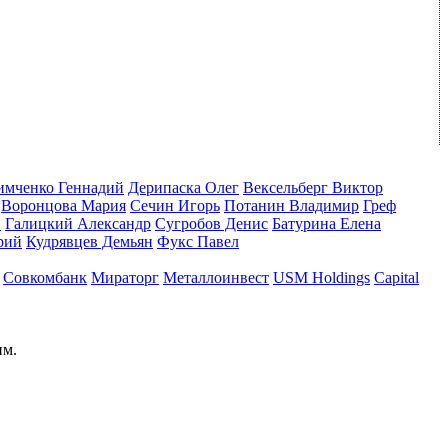
имченко Геннадий
Дерипаска Олег
Вексельберг Виктор
Воронцова Мария
Сечин Игорь
Потанин Владимир
Греф
й
Галицкий Александр
Сугробов Денис
Батурина Елена
рий
Кудрявцев Демьян
Фукс Павел
Совкомбанк
Мираторг
Металлоинвест
USM Holdings
Capital
им.