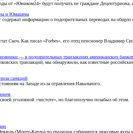
ходы от «Юником24» будут получать не граждане Децентуриона,
ина и Юмашева
 содержат информацию о подозрительных переводах на общую с
т Скоч. Как писал «Forbes», его отец пенсионер Владимир Скоч
иновники — в подозрительных транзакциях американских банко
нковских транзакций, мы обнаружили, как известные российск
роза санкций
тояниям на Западе из-за отравления Навального.
анием
своей уголовной «чистоте», но благополучно позабыл об этом.
тию
 Эркюль (Монте-Карло) по традиции собираются люксовые яхты м