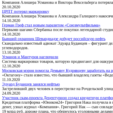
Компания Алишера Усманова и Виктора Вексельберга потеряла 
20.10.2020
ЦРПТ потерял маркировку
Компания Алишера Усманова и Александра Галицкого накосячи
14.10.2020
Герман Греф стал новым паразитом «Союзмультфильма»
Первыми шагами Сбербанка после покупки легендарной студии 
14.10.2020
Бывший охранник Шеварднадзе добудет российскую нефть
Скандально известный адвокат Эдуард Буданцев – фигурант дел
углеводородов.
13.10.2020
Усманов и Мантуров наглючили
Система маркировки товаров, которую продвигают для ошкури
12.10.2020
Московская мэрия помогла Демьяну Кудрявцеву заработать на 
«Октагону» стало известно, что бывший владелец газеты «Вед
11.10.2020
Эдуард Буданцев занялся нефтью
Застреливший двух человек в перестрелке на Рочдельской улице
24.09.2020
Участник скам-проекта Децентурион создал кредитную платфо
Кредитная платформа «Юником24» Григория Нака получила в 
денег, узнал журнал «Компания». Григорий Нак — сын совлад
19 млрд руб. дороже плана, что обернулось уголовными делами