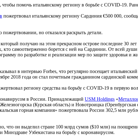
тобы помочь итальянскому региону в борьбе с COVID-19. Ранее 
в
пожертвовал итальянскому региону Сардиния €500 000, сообщае
пожертвовании, но отказался раскрыть детали.
 который получаю на этом прекрасном острове последние 30 ле
 тех, кто самоотверженно борется с ней на Сардинии. От всей ду
ограмму по разработке и реализации мер по защите здоровья и 
азывал в интервью Forbes, что регулярно посещает итальянский
тябре 2018 года он стал почетным гражданином сардинской ком
е жертвовал региону средства на борьбу с COVID-19 в первую во
оронавирусом в России. Принадлежащий
USM Holdings
«
Металло
 Железногорска (Курская область) и Новотроицка (Оренбургская
йкальская горная компания» пожертвовала России 302,5 млн руб
тно, что он выделил стране 100 млрд сумов ($10 млн) на поощр
и Минздраве Узбекистана на борьбу с коронавирусом.