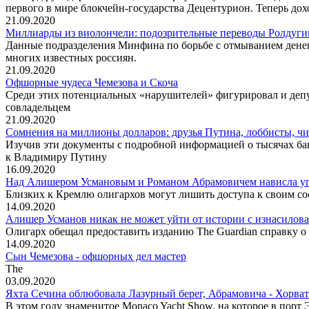
первого в мире блокчейн-государства Децентурион. Теперь до
21.09.2020
Миллиарды из виолончели: подозрительные переводы Ролдуг
Данные подразделения Минфина по борьбе с отмыванием денег
многих известных россиян.
21.09.2020
Офшорные чудеса Чемезова и Скоча
Среди этих потенциальных «нарушителей» фигурировал и депута
совладельцем
21.09.2020
Сомнения на миллионы долларов: друзья Путина, лоббисты, ч
Изучив эти документы с подробной информацией о тысячах ба
к Владимиру Путину
16.09.2020
Над Алишером Усмановым и Романом Абрамовичем нависла уг
Близких к Кремлю олигархов могут лишить доступа к своим сос
14.09.2020
Алишер Усманов никак не может уйти от истории с изнасилов
Олигарх обещал предоставить изданию The Guardian справку о 
14.09.2020
Сын Чемезова - офшорных дел мастер
The
03.09.2020
Яхта Сечина облюбовала Лазурный берег, Абрамовича - Хорва
В этом году знаменитое Monaco Yacht Show, на которое в порт