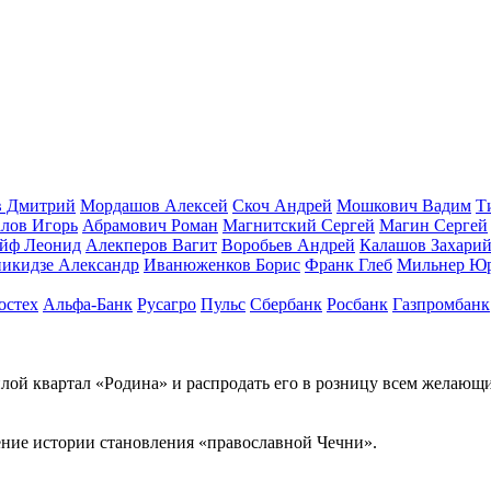
в Дмитрий
Мордашов Алексей
Скоч Андрей
Мошкович Вадим
Т
лов Игорь
Абрамович Роман
Магнитский Сергей
Магин Сергей
йф Леонид
Алекперов Вагит
Воробьев Андрей
Калашов Захари
икидзе Александр
Иванюженков Борис
Франк Глеб
Мильнер Ю
остех
Альфа-Банк
Русагро
Пульс
Сбербанк
Росбанк
Газпромбанк
ой квартал «Родина» и распродать его в розницу всем желающ
ение истории становления «православной Чечни».