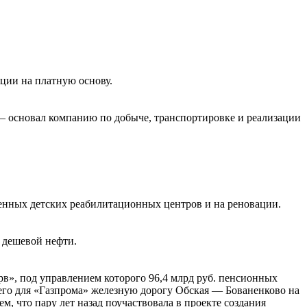
.
ции на платную основу.
е – основал компанию по добыче, транспортировке и реализации
венных детских реабилитационных центров и на реновации.
а дешевой нефти.
», под управлением которого 96,4 млрд руб. пенсионных
его для «Газпрома» железную дорогу Обская — Бованенково на
, что пару лет назад поучаствовала в проекте создания