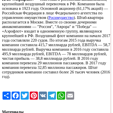
крупнейший воздушный перевозчик в РФ. Компания была
основана в 1923 году. Основной акционер (61,17% акций) —
Российская Федерация в лице Федерального агентства по
управлению имуществом (
Росимущество
). Штаб-квартира
располагается в Москве. Вместе со своими дочерними
авиакомпаниями — "Россия", "Аврора" и "Победа" —
«Аэрофлот» входит в одноименную группу, являющуюся
крупнейшей в РФ. Воздушный флот компании на начало 2017
года составляли 220 судов. По итогам 2015 года выручка
компании составила 415,7 миллиарда рублей, EBITDA — 58,7
миллиарда рублей. Выручка компании в 2016 году составила
495,9 миллиарда рублей, EBITDA — 78 миллиардов рублей,
чистая прибыль — 38,8 миллиарда рублей. В 2016 году
компания перевезла 29 миллионов пассажиров. В 2017 году
компания перевезла 32,85 миллиона пассажиров. Штат
сотрудников компании составил более 26 тысяч человек (2016
год).
Share
Facebook
Twitter
Pinterest
VK
Telegram
WhatsApp
Email
Материалы