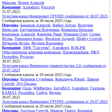
Максим
,
Хотин Алексей
Компании
:
Аэрофлот
,
Россети
31.07.2025
Телеграм-канал Компромат ГРУПП: сообщения от 30.07.2025
Сообщения канала за 30 июля 2025 года.
Персоны
:
Бажанов Алексей
,
Вайно Антон
,
Володин
Вячеслав
,
Евтушенков Владимир
,
Комарова Наталья
,
Крапивин Алексей
,
Кремлев Умар
,
Новиков Олег
,
Сечин
Игорь
,
Ушерович Борис
,
Филатов Андрей
,
Шойгу Сергей
,
Шувалов Игорь
,
Якунин Владимир
Компании
:
АФК "Система"
,
Аэрофлот
,
ВЭБ.РФ
,
Объединенная зерновая компания
,
Промсвязьбанк
,
РЖД
,
Роснефть
,
Русагро
30.07.2025
Телеграм-канал Временное правительство 2.0: сообщения от
29.07.2025
Сообщения канала за 29 июля 2025 года.
Персоны
:
Керимов Сулейман
,
Ковальчук Юрий
,
Лавров
Сергей
,
Лут Оксана
Компании
:
Ozon
,
Wildberries
,
АвтоВАЗ
,
Аэрофлот
,
Газпром
,
КАМАЗ
,
Роснефть
,
Сибур
,
Яндекс
30.07.2025
Телеграм-канал Компромат ГРУПП: сообщения от 29.07.2025
Сообщения канала за 29 июля 2025 года.
Персоны
:
Аксенов Сергей
,
Иванов Тимур
,
Керимов