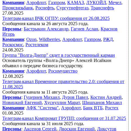
Компании
:
Аэрофлот
,
Газпром
,
КАМАЗ
,
ЛУКОЙЛ
,
Мечел
,
Промсвязьбанк
,
Роснефть
,
Сургутнефтегаз
,
Транснефть
27.08.2025
Телеграм-канал ВЧК ОГПУ: сообщения от 26.08.2025
Сообщения канала за 26 августа 2025 года.
Персоны
:
Бастрыкин Александр
,
Гагиев Аслан
,
Краснов
Игорь
Компании
:
Ozon
,
Wildberries
,
Аэрофлот
,
Газпром
,
РЖД
,
Роскосмос
,
Ростелеком
24.08.2025
Группа "Волга-Днепр" сядет в государственный карман
Основатель группы «Волга-Днепр» Алексей Исайкин
объявил о передаче бизнеса государству.
Компании
:
Аэрофлот
,
Росимущество
12.08.2025
Телеграм-канал Временное правительство 2.0: сообщения от
11.08.2025
Сообщения канала за 11 августа 2025 года.
Персоны
:
Гуцериев Михаил
,
Дуров Павел
,
Костин Андрей
,
Новицкий Евгений
,
Хуснуллин Марат
,
Шишханов Михаил
Компании
:
АФК "Система"
,
Аэрофлот
,
Банк ВТБ
,
Ростех
01.08.2025
Телеграм-канал Компромат ГРУПП: сообщения от 31.07.2025
Сообщения канала за 31 июля 2025 года.
Персоны
:
Аксенов Сергей
,
Двоскин Евгений
,
Ликсутов