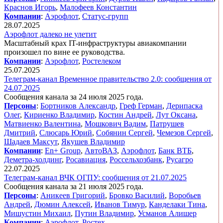
Краснов Игорь
,
Малофеев Константин
Компании
:
Аэрофлот
,
Статус-групп
28.07.2025
Аэрофлот далеко не улетит
Масштабный крах IT-инфраструктуры авиакомпании
произошел по вине ее руководства.
Компании
:
Аэрофлот
,
Ростелеком
25.07.2025
Телеграм-канал Временное правительство 2.0: сообщения от
24.07.2025
Сообщения канала за 24 июля 2025 года.
Персоны
:
Бортников Александр
,
Греф Герман
,
Дерипаска
Олег
,
Кириенко Владимир
,
Костин Андрей
,
Лут Оксана
,
Матвиенко Валентина
,
Мошкович Вадим
,
Патрушев
Дмитрий
,
Слюсарь Юрий
,
Собянин Сергей
,
Чемезов Сергей
,
Шадаев Максут
,
Якушев Владимир
Компании
:
En+ Group
,
АвтоВАЗ
,
Аэрофлот
,
Банк ВТБ
,
Деметра-холдинг
,
Росавиация
,
Россельхозбанк
,
Русагро
22.07.2025
Телеграм-канал ВЧК ОГПУ: сообщения от 21.07.2025
Сообщения канала за 21 июля 2025 года.
Персоны
:
Аникеев Григорий
,
Бровко Василий
,
Воробьев
Андрей
,
Дюмин Алексей
,
Иванов Тимур
,
Канделаки Тина
,
Мишустин Михаил
,
Путин Владимир
,
Усманов Алишер
Компании
:
Аэрофлот
,
Ростех