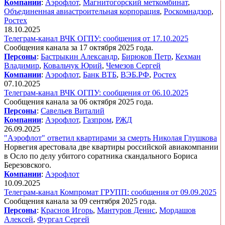
Компании
:
Аэрофлот
,
Магнитогорский меткомбинат
,
Объединенная авиастроительная корпорация
,
Роскомнадзор
,
Ростех
18.10.2025
Телеграм-канал ВЧК ОГПУ: сообщения от 17.10.2025
Сообщения канала за 17 октября 2025 года.
Персоны
:
Бастрыкин Александр
,
Бирюков Петр
,
Кехман
Владимир
,
Ковальчук Юрий
,
Чемезов Сергей
Компании
:
Аэрофлот
,
Банк ВТБ
,
ВЭБ.РФ
,
Ростех
07.10.2025
Телеграм-канал ВЧК ОГПУ: сообщения от 06.10.2025
Сообщения канала за 06 октября 2025 года.
Персоны
:
Савельев Виталий
Компании
:
Аэрофлот
,
Газпром
,
РЖД
26.09.2025
"Аэрофлот" ответил квартирами за смерть Николая Глушкова
Норвегия арестовала две квартиры российской авиакомпании
в Осло по делу убитого соратника скандального Бориса
Березовского.
Компании
:
Аэрофлот
10.09.2025
Телеграм-канал Компромат ГРУПП: сообщения от 09.09.2025
Сообщения канала за 09 сентября 2025 года.
Персоны
:
Краснов Игорь
,
Мантуров Денис
,
Мордашов
Алексей
,
Фургал Сергей