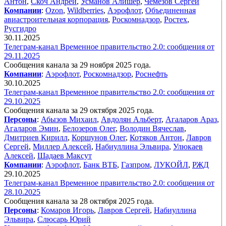
Антон
,
Скоч Андрей
,
Усманов Алишер
,
Чемезов Сергей
Компании
:
Ozon
,
Wildberries
,
Аэрофлот
,
Объединенная
авиастроительная корпорация
,
Роскомнадзор
,
Ростех
,
Русгидро
30.11.2025
Телеграм-канал Временное правительство 2.0: сообщения от
29.11.2025
Сообщения канала за 29 ноября 2025 года.
Компании
:
Аэрофлот
,
Роскомнадзор
,
Роснефть
30.10.2025
Телеграм-канал Временное правительство 2.0: сообщения от
29.10.2025
Сообщения канала за 29 октября 2025 года.
Персоны
:
Абызов Михаил
,
Авдолян Альберт
,
Агаларов Араз
,
Агаларов Эмин
,
Белозеров Олег
,
Володин Вячеслав
,
Дмитриев Кирилл
,
Коршунов Олег
,
Котяков Антон
,
Лавров
Сергей
,
Миллер Алексей
,
Набиуллина Эльвира
,
Улюкаев
Алексей
,
Шадаев Максут
Компании
:
Аэрофлот
,
Банк ВТБ
,
Газпром
,
ЛУКОЙЛ
,
РЖД
29.10.2025
Телеграм-канал Временное правительство 2.0: сообщения от
28.10.2025
Сообщения канала за 28 октября 2025 года.
Персоны
:
Комаров Игорь
,
Лавров Сергей
,
Набиуллина
Эльвира
,
Слюсарь Юрий