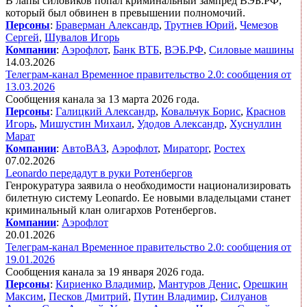
В лапы силовиков попал криминальный зампред ВЭБ.РФ,
который был обвинен в превышении полномочий.
Персоны
:
Браверман Александр
,
Трутнев Юрий
,
Чемезов
Сергей
,
Шувалов Игорь
Компании
:
Аэрофлот
,
Банк ВТБ
,
ВЭБ.РФ
,
Силовые машины
14.03.2026
Телеграм-канал Временное правительство 2.0: сообщения от
13.03.2026
Сообщения канала за 13 марта 2026 года.
Персоны
:
Галицкий Александр
,
Ковальчук Борис
,
Краснов
Игорь
,
Мишустин Михаил
,
Удодов Александр
,
Хуснуллин
Марат
Компании
:
АвтоВАЗ
,
Аэрофлот
,
Мираторг
,
Ростех
07.02.2026
Leonardo передадут в руки Ротенбергов
Генрокуратура заявила о необходимости национализировать
билетную систему Leonardo. Ее новыми владельцами станет
криминальный клан олигархов Ротенбергов.
Компании
:
Аэрофлот
20.01.2026
Телеграм-канал Временное правительство 2.0: сообщения от
19.01.2026
Сообщения канала за 19 января 2026 года.
Персоны
:
Кириенко Владимир
,
Мантуров Денис
,
Орешкин
Максим
,
Песков Дмитрий
,
Путин Владимир
,
Силуанов