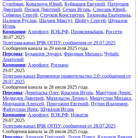
Сулейман
,
Ковальчук Юрий
,
Куйвашев Евгений
,
Патрушев
Дмитрий
,
Песков Дмитрий
,
Сечин Игорь
,
Слюсарь Юрий
,
Собянин Сергей
,
Струков Константин
,
Тихонова Екатерина
,
Цаликов Руслан
,
Шадаев Максут
,
Шойгу Сергей
,
Шувалов
Игорь
Компании
:
Аэрофлот
,
ВЭБ.РФ
,
Промсвязьбанк
,
Россети
30.07.2025
Телеграм-канал ВЧК ОГПУ: сообщения от 29.07.2025
Сообщения канала за 29 июля 2025 года.
Персоны
:
Буданцев Эдуард
,
Фридман Михаил
,
Чубайс
Анатолий
Компании
:
Аэрофлот
,
Роснано
29.07.2025
Телеграм-канал Временное правительство 2.0: сообщения от
28.07.2025
Сообщения канала за 28 июля 2025 года.
Персоны
:
Дерипаска Олег
,
Краснов Игорь
,
Мантуров Денис
,
Медведев Дмитрий
,
Михельсон Леонид
,
Мишустин Михаил
,
Мордашов Алексей
,
Пригожин Евгений
,
Путин Владимир
,
Файзуллин Ирек
,
Шувалов Игорь
Компании
:
Аэрофлот
,
ВЭБ.РФ
,
Новатэк
29.07.2025
Телеграм-канал ВЧК ОГПУ: сообщения от 28.07.2025
Сообщения канала за 28 июля 2025 года.
Персоны
:
Аникеев Григорий
,
Дуров Павел
,
Кадыров Рамзан
,