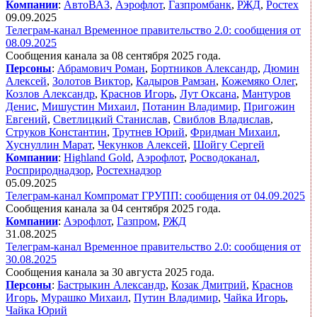
Компании
:
АвтоВАЗ
,
Аэрофлот
,
Газпромбанк
,
РЖД
,
Ростех
09.09.2025
Телеграм-канал Временное правительство 2.0: сообщения от
08.09.2025
Сообщения канала за 08 сентября 2025 года.
Персоны
:
Абрамович Роман
,
Бортников Александр
,
Дюмин
Алексей
,
Золотов Виктор
,
Кадыров Рамзан
,
Кожемяко Олег
,
Козлов Александр
,
Краснов Игорь
,
Лут Оксана
,
Мантуров
Денис
,
Мишустин Михаил
,
Потанин Владимир
,
Пригожин
Евгений
,
Светлицкий Станислав
,
Свиблов Владислав
,
Струков Константин
,
Трутнев Юрий
,
Фридман Михаил
,
Хуснуллин Марат
,
Чекунков Алексей
,
Шойгу Сергей
Компании
:
Highland Gold
,
Аэрофлот
,
Росводоканал
,
Росприроднадзор
,
Ростехнадзор
05.09.2025
Телеграм-канал Компромат ГРУПП: сообщения от 04.09.2025
Сообщения канала за 04 сентября 2025 года.
Компании
:
Аэрофлот
,
Газпром
,
РЖД
31.08.2025
Телеграм-канал Временное правительство 2.0: сообщения от
30.08.2025
Сообщения канала за 30 августа 2025 года.
Персоны
:
Бастрыкин Александр
,
Козак Дмитрий
,
Краснов
Игорь
,
Мурашко Михаил
,
Путин Владимир
,
Чайка Игорь
,
Чайка Юрий