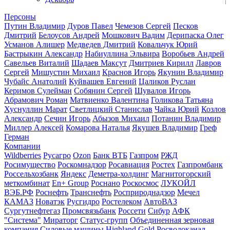
Персоны
Путин Владимир
Дуров Павел
Чемезов Сергей
Песков
Дмитрий
Белоусов Андрей
Мошкович Вадим
Дерипаска Олег
Усманов Алишер
Медведев Дмитрий
Ковальчук Юрий
Бастрыкин Александр
Набиуллина Эльвира
Воробьев Андрей
Савельев Виталий
Шадаев Максут
Дмитриев Кирилл
Лавров
Сергей
Мишустин Михаил
Краснов Игорь
Якунин Владимир
Чубайс Анатолий
Куйвашев Евгений
Цаликов Руслан
Керимов Сулейман
Собянин Сергей
Шувалов Игорь
Абрамович Роман
Матвиенко Валентина
Голикова Татьяна
Хуснуллин Марат
Светлицкий Станислав
Чайка Юрий
Козлов
Александр
Сечин Игорь
Абызов Михаил
Потанин Владимир
Миллер Алексей
Комарова Наталья
Якушев Владимир
Греф
Герман
Компании
Wildberries
Русагро
Ozon
Банк ВТБ
Газпром
РЖД
Росимущество
Роскомнадзор
Росавиация
Ростех
Газпромбанк
Россельхозбанк
Яндекс
Деметра-холдинг
Магнитогорский
меткомбинат
En+ Group
Роснано
Роскосмос
ЛУКОЙЛ
ВЭБ.РФ
Роснефть
Транснефть
Росприроднадзор
Мечел
КАМАЗ
Новатэк
Русгидро
Ростелеком
АвтоВАЗ
Сургутнефтегаз
Промсвязьбанк
Россети
Сибур
АФК
"Система"
Мираторг
Статус-групп
Объединенная зерновая
компания
Силовые машины
Highland Gold
Росводоканал