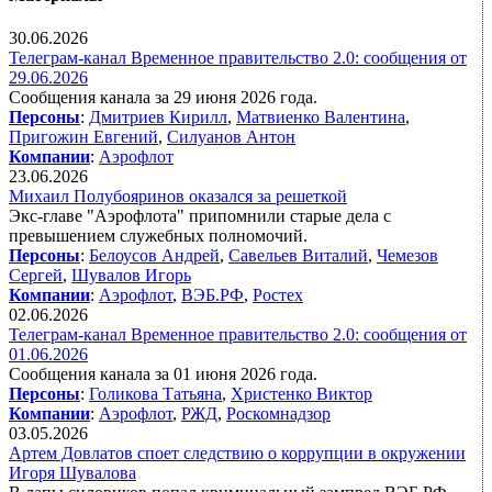
30.06.2026
Телеграм-канал Временное правительство 2.0: сообщения от
29.06.2026
Сообщения канала за 29 июня 2026 года.
Персоны
:
Дмитриев Кирилл
,
Матвиенко Валентина
,
Пригожин Евгений
,
Силуанов Антон
Компании
:
Аэрофлот
23.06.2026
Михаил Полубояринов оказался за решеткой
Экс-главе "Аэрофлота" припомнили старые дела с
превышением служебных полномочий.
Персоны
:
Белоусов Андрей
,
Савельев Виталий
,
Чемезов
Сергей
,
Шувалов Игорь
Компании
:
Аэрофлот
,
ВЭБ.РФ
,
Ростех
02.06.2026
Телеграм-канал Временное правительство 2.0: сообщения от
01.06.2026
Сообщения канала за 01 июня 2026 года.
Персоны
:
Голикова Татьяна
,
Христенко Виктор
Компании
:
Аэрофлот
,
РЖД
,
Роскомнадзор
03.05.2026
Артем Довлатов споет следствию о коррупции в окружении
Игоря Шувалова