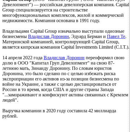
Девелопмент") — российская девелоперская компания. Capital
Group специализируется на строительстве
многофункциональных комплексов, жилой и коммерческой
недвижимости. Компания основана в 1991 году.
Владельцами Capital Group изначально выступали одиозные
бизнесмены
Владислав Доронин
, Эдуард Берман и
Павел Те
.
Материнской компанией, контролирующей Capital Group,
является кипрская компания Capital Investments Limited (C.I.T.).
14 апреля 2022 года
Владислав Доронин
переоформил свою
долю в ООО "Капитал Груп Девелопмент" на свою 87-
летнюю мать, Зинаиду Доронину. По словам юристов
Доронина, это было сделано по с целью избежать риска
экспроприации его активов из-за позиции бизнесмена по
войне на Украине, а также с целью дистанцироваться от
России в то время, когда США и другие страны Запада
"...замораживают и конфискуют активы связанных с Кремлем
людей".
Выручка компании в 2020 году составила 42 миллиарда
рублей.