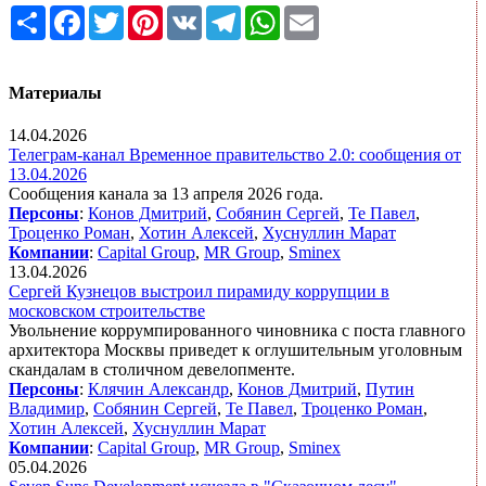
Share
Facebook
Twitter
Pinterest
VK
Telegram
WhatsApp
Email
Материалы
14.04.2026
Телеграм-канал Временное правительство 2.0: сообщения от
13.04.2026
Сообщения канала за 13 апреля 2026 года.
Персоны
:
Конов Дмитрий
,
Собянин Сергей
,
Те Павел
,
Троценко Роман
,
Хотин Алексей
,
Хуснуллин Марат
Компании
:
Capital Group
,
MR Group
,
Sminex
13.04.2026
Сергей Кузнецов выстроил пирамиду коррупции в
московском строительстве
Увольнение коррумпированного чиновника с поста главного
архитектора Москвы приведет к оглушительным уголовным
скандалам в столичном девелопменте.
Персоны
:
Клячин Александр
,
Конов Дмитрий
,
Путин
Владимир
,
Собянин Сергей
,
Те Павел
,
Троценко Роман
,
Хотин Алексей
,
Хуснуллин Марат
Компании
:
Capital Group
,
MR Group
,
Sminex
05.04.2026