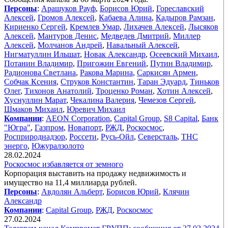
Персоны
:
Арашуков Рауф
,
Борисов Юрий
,
Гореславский
Алексей
,
Громов Алексей
,
Кабаева Алина
,
Кадыров Рамзан
,
Кириенко Сергей
,
Кремлев Умар
,
Лихачев Алексей
,
Лысяков
Алексей
,
Мантуров Денис
,
Медведев Дмитрий
,
Миллер
Алексей
,
Молчанов Андрей
,
Навальный Алексей
,
Нигматуллин Ильшат
,
Новак Александр
,
Осеевский Михаил
,
Потанин Владимир
,
Пригожин Евгений
,
Путин Владимир
,
Радионова Светлана
,
Ракова Марина
,
Саркисян Армен
,
Собчак Ксения
,
Струков Константин
,
Таран Эдуард
,
Тиньков
Олег
,
Тихонов Анатолий
,
Троценко Роман
,
Хотин Алексей
,
Хуснуллин Марат
,
Чекалина Валерия
,
Чемезов Сергей
,
Шмаков Михаил
,
Юревич Михаил
Компании
:
AEON Corporation
,
Capital Group
,
S8 Capital
,
Банк
"Югра"
,
Газпром
,
Новапорт
,
РЖД
,
Роскосмос
,
Росприроднадзор
,
Россети
,
Русь-Ойл
,
Северсталь
,
ТНС
энерго
,
Южуралзолото
28.02.2024
Роскосмос избавляется от земного
Корпорация выставить на продажу недвижимость и
имущество на 11,4 миллиарда рублей.
Персоны
:
Авдолян Альберт
,
Борисов Юрий
,
Клячин
Александр
Компании
:
Capital Group
,
РЖД
,
Роскосмос
27.02.2024