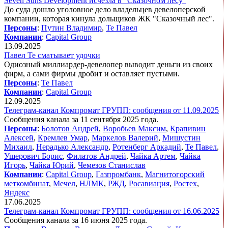
Seven Suns Development исчезла в "Сказочном лесу"
До суда дошло уголовное дело владельцев девелоперской
компании, которая кинула дольщиков ЖК "Сказочный лес".
Персоны
:
Путин Владимир
,
Те Павел
Компании
:
Capital Group
13.09.2025
Павел Те сматывает удочки
Одиозный миллиардер-девелопер выводит деньги из своих
фирм, а сами фирмы дробит и оставляет пустыми.
Персоны
:
Те Павел
Компании
:
Capital Group
12.09.2025
Телеграм-канал Компромат ГРУПП: сообщения от 11.09.2025
Сообщения канала за 11 сентября 2025 года.
Персоны
:
Болотов Андрей
,
Воробьев Максим
,
Крапивин
Алексей
,
Кремлев Умар
,
Маркелов Валерий
,
Мишустин
Михаил
,
Нерадько Александр
,
Ротенберг Аркадий
,
Те Павел
,
Ушерович Борис
,
Филатов Андрей
,
Чайка Артем
,
Чайка
Игорь
,
Чайка Юрий
,
Чемезов Станислав
Компании
:
Capital Group
,
Газпромбанк
,
Магнитогорский
меткомбинат
,
Мечел
,
НЛМК
,
РЖД
,
Росавиация
,
Ростех
,
Яндекс
17.06.2025
Телеграм-канал Компромат ГРУПП: сообщения от 16.06.2025
Сообщения канала за 16 июня 2025 года.