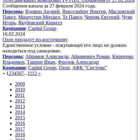
Телеграм-канал Компромат ГРУПП: сообщения от 27.02.2024
Сообщения канала за 27 февраля 2024 года.
Персоны
:
Вдовин Андрей
,
Вексельберг Виктор
,
Масловский
Павел
,
Мишустин Михаил
,
Те Павел
,
Черняк Евгений
,
Чуян
Игорь
,
Якубовский Кирилл
Компании
:
Capital Group
16.02.2024
Ozon продадут по-восточному
Единственное условие - покупающее его лицо не должно
находиться под санкциями.
Персоны
:
Абрамов Александр
,
Абрамович Роман
,
Кириенко
Владимир
,
Таврин Иван
,
Фролов Александр
Компании
:
Capital Group
,
Ozon
,
АФК "Система"
«
1
2
3
4
5
6
7
...
11
12
»
2009
2010
2011
2012
2013
2014
2015
2016
2017
2018