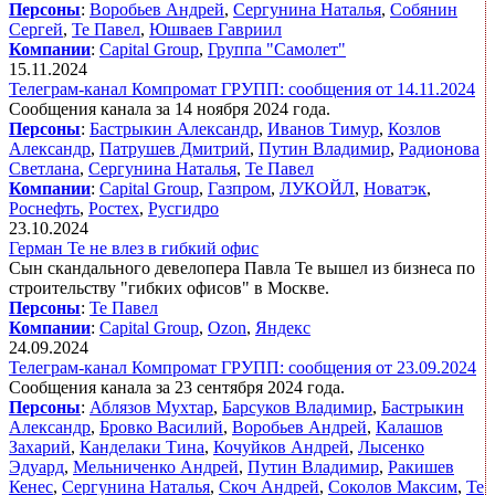
Персоны
:
Воробьев Андрей
,
Сергунина Наталья
,
Собянин
Сергей
,
Те Павел
,
Юшваев Гавриил
Компании
:
Capital Group
,
Группа "Самолет"
15.11.2024
Телеграм-канал Компромат ГРУПП: сообщения от 14.11.2024
Сообщения канала за 14 ноября 2024 года.
Персоны
:
Бастрыкин Александр
,
Иванов Тимур
,
Козлов
Александр
,
Патрушев Дмитрий
,
Путин Владимир
,
Радионова
Светлана
,
Сергунина Наталья
,
Те Павел
Компании
:
Capital Group
,
Газпром
,
ЛУКОЙЛ
,
Новатэк
,
Роснефть
,
Ростех
,
Русгидро
23.10.2024
Герман Те не влез в гибкий офис
Сын скандального девелопера Павла Те вышел из бизнеса по
строительству "гибких офисов" в Москве.
Персоны
:
Те Павел
Компании
:
Capital Group
,
Ozon
,
Яндекс
24.09.2024
Телеграм-канал Компромат ГРУПП: сообщения от 23.09.2024
Сообщения канала за 23 сентября 2024 года.
Персоны
:
Аблязов Мухтар
,
Барсуков Владимир
,
Бастрыкин
Александр
,
Бровко Василий
,
Воробьев Андрей
,
Калашов
Захарий
,
Канделаки Тина
,
Кочуйков Андрей
,
Лысенко
Эдуард
,
Мельниченко Андрей
,
Путин Владимир
,
Ракишев
Кенес
,
Сергунина Наталья
,
Скоч Андрей
,
Соколов Максим
,
Те