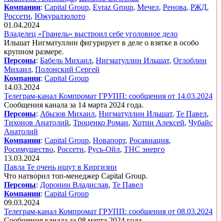
Компании
:
Capital Group
,
Evraz Group
,
Мечел
,
Ренова
,
РЖД
,
Россети
,
Южуралзолото
01.04.2024
Владелец «Гранель» выстроил себе уголовное дело
Ильшат Нигматуллин фигурирует в деле о взятке в особо
крупном размере.
Персоны
:
Бабель Михаил
,
Нигматуллин Ильшат
,
Оглоблин
Михаил
,
Полонский Сергей
Компании
:
Capital Group
14.03.2024
Телеграм-канал Компромат ГРУПП: сообщения от 14.03.2024
Сообщения канала за 14 марта 2024 года.
Персоны
:
Абызов Михаил
,
Нигматуллин Ильшат
,
Те Павел
,
Тихонов Анатолий
,
Троценко Роман
,
Хотин Алексей
,
Чубайс
Анатолий
Компании
:
Capital Group
,
Новапорт
,
Росавиация
,
Росимущество
,
Россети
,
Русь-Ойл
,
ТНС энерго
13.03.2024
Павла Те очень ищут в Киргизии
Что натворил топ-менеджер
Capital Group.
Персоны
:
Доронин Владислав
,
Те Павел
Компании
:
Capital Group
09.03.2024
Телеграм-канал Компромат ГРУПП: сообщения от 08.03.2024
Сообщения канала за 08 марта 2024 года.