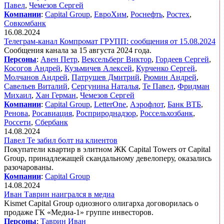
Павел
,
Чемезов Сергей
Компании
:
Capital Group
,
ЕвроХим
,
Роснефть
,
Ростех
,
Совкомбанк
16.08.2024
Телеграм-канал Компромат ГРУПП: сообщения от 15.08.2024
Сообщения канала за 15 августа 2024 года.
Персоны
:
Авен Петр
,
Вексельберг Виктор
,
Гордеев Сергей
,
Косогов Андрей
,
Кузьмичев Алексей
,
Курченко Сергей
,
Молчанов Андрей
,
Патрушев Дмитрий
,
Рюмин Андрей
,
Савельев Виталий
,
Сергунина Наталья
,
Те Павел
,
Фридман
Михаил
,
Хан Герман
,
Чемезов Сергей
Компании
:
Capital Group
,
LetterOne
,
Аэрофлот
,
Банк ВТБ
,
Ренова
,
Росавиация
,
Росприроднадзор
,
Россельхозбанк
,
Россети
,
Сбербанк
14.08.2024
Павел Те забил болт на клиентов
Покупатели квартир в элитном ЖК Capital Towers от Capital
Group, принадлежащей скандальному девелоперу, оказались
разочарованы.
Компании
:
Capital Group
14.08.2024
Иван Таврин наигрался в медиа
Kismet Capital Group одиозного олигарха договорилась о
продаже ГК «Медиа-1» группе инвесторов.
Персоны
:
Таврин Иван