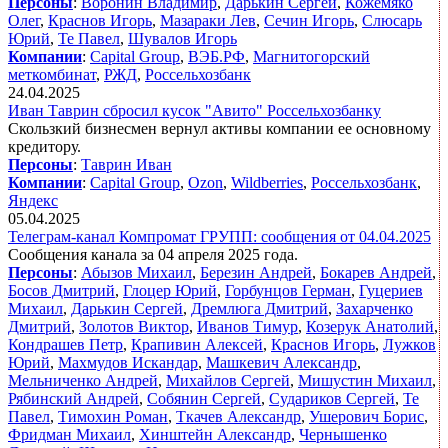
Персоны
:
Воронин Владимир
,
Дарькин Сергей
,
Кожемяко
Олег
,
Краснов Игорь
,
Мазараки Лев
,
Сечин Игорь
,
Слюсарь
Юрий
,
Те Павел
,
Шувалов Игорь
Компании
:
Capital Group
,
ВЭБ.РФ
,
Магнитогорский
меткомбинат
,
РЖД
,
Россельхозбанк
24.04.2025
Иван Таврин сбросил кусок "Авито" Россельхозбанку
Скользкий бизнесмен вернул активы компании ее основному
кредитору.
Персоны
:
Таврин Иван
Компании
:
Capital Group
,
Ozon
,
Wildberries
,
Россельхозбанк
,
Яндекс
05.04.2025
Телеграм-канал Компромат ГРУПП: сообщения от 04.04.2025
Сообщения канала за 04 апреля 2025 года.
Персоны
:
Абызов Михаил
,
Березин Андрей
,
Бокарев Андрей
,
Босов Дмитрий
,
Глоцер Юрий
,
Горбунцов Герман
,
Гуцериев
Михаил
,
Дарькин Сергей
,
Дремлюга Дмитрий
,
Захарченко
Дмитрий
,
Золотов Виктор
,
Иванов Тимур
,
Козерук Анатолий
,
Кондрашев Петр
,
Крапивин Алексей
,
Краснов Игорь
,
Лужков
Юрий
,
Махмудов Искандар
,
Машкевич Александр
,
Мельниченко Андрей
,
Михайлов Сергей
,
Мишустин Михаил
,
Рябинский Андрей
,
Собянин Сергей
,
Судариков Сергей
,
Те
Павел
,
Тимохин Роман
,
Ткачев Александр
,
Ушерович Борис
,
Фридман Михаил
,
Хинштейн Александр
,
Чернышенко