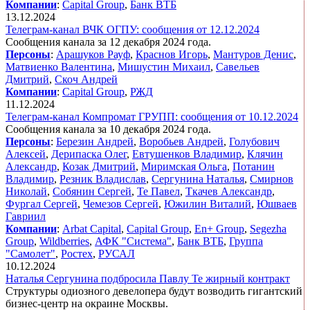
Компании
:
Capital Group
,
Банк ВТБ
13.12.2024
Телеграм-канал ВЧК ОГПУ: сообщения от 12.12.2024
Сообщения канала за 12 декабря 2024 года.
Персоны
:
Арашуков Рауф
,
Краснов Игорь
,
Мантуров Денис
,
Матвиенко Валентина
,
Мишустин Михаил
,
Савельев
Дмитрий
,
Скоч Андрей
Компании
:
Capital Group
,
РЖД
11.12.2024
Телеграм-канал Компромат ГРУПП: сообщения от 10.12.2024
Сообщения канала за 10 декабря 2024 года.
Персоны
:
Березин Андрей
,
Воробьев Андрей
,
Голубович
Алексей
,
Дерипаска Олег
,
Евтушенков Владимир
,
Клячин
Александр
,
Козак Дмитрий
,
Миримская Ольга
,
Потанин
Владимир
,
Резник Владислав
,
Сергунина Наталья
,
Смирнов
Николай
,
Собянин Сергей
,
Те Павел
,
Ткачев Александр
,
Фургал Сергей
,
Чемезов Сергей
,
Южилин Виталий
,
Юшваев
Гавриил
Компании
:
Arbat Capital
,
Capital Group
,
En+ Group
,
Segezha
Group
,
Wildberries
,
АФК "Система"
,
Банк ВТБ
,
Группа
"Самолет"
,
Ростех
,
РУСАЛ
10.12.2024
Наталья Сергунина подбросила Павлу Те жирный контракт
Структуры одиозного девелопера будут возводить гигантский
бизнес-центр на окраине Москвы.