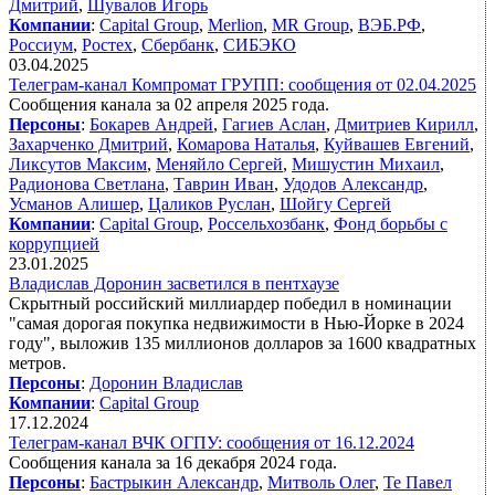
Дмитрий
,
Шувалов Игорь
Компании
:
Capital Group
,
Merlion
,
MR Group
,
ВЭБ.РФ
,
Россиум
,
Ростех
,
Сбербанк
,
СИБЭКО
03.04.2025
Телеграм-канал Компромат ГРУПП: сообщения от 02.04.2025
Сообщения канала за 02 апреля 2025 года.
Персоны
:
Бокарев Андрей
,
Гагиев Аслан
,
Дмитриев Кирилл
,
Захарченко Дмитрий
,
Комарова Наталья
,
Куйвашев Евгений
,
Ликсутов Максим
,
Меняйло Сергей
,
Мишустин Михаил
,
Радионова Светлана
,
Таврин Иван
,
Удодов Александр
,
Усманов Алишер
,
Цаликов Руслан
,
Шойгу Сергей
Компании
:
Capital Group
,
Россельхозбанк
,
Фонд борьбы с
коррупцией
23.01.2025
Владислав Доронин засветился в пентхаузе
Скрытный российский миллиардер победил в номинации
"самая дорогая покупка недвижимости в Нью-Йорке в 2024
году", выложив 135 миллионов долларов за 1600 квадратных
метров.
Персоны
:
Доронин Владислав
Компании
:
Capital Group
17.12.2024
Телеграм-канал ВЧК ОГПУ: сообщения от 16.12.2024
Сообщения канала за 16 декабря 2024 года.
Персоны
:
Бастрыкин Александр
,
Митволь Олег
,
Те Павел