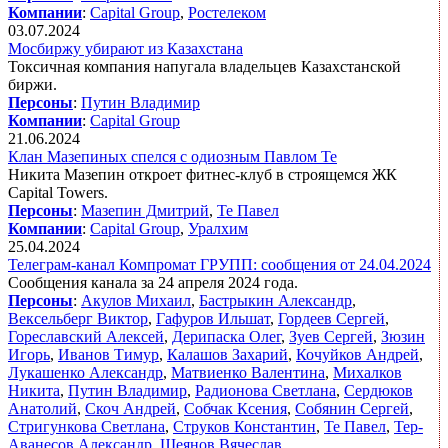
Компании
:
Capital Group
,
Ростелеком
03.07.2024
Мосбиржу убирают из Казахстана
Токсичная компания напугала владельцев Казахстанской
биржи.
Персоны
:
Путин Владимир
Компании
:
Capital Group
21.06.2024
Клан Мазепиных спелся с одиозным Павлом Те
Никита Мазепин откроет фитнес-клуб в строящемся ЖК
Capital Towers.
Персоны
:
Мазепин Дмитрий
,
Те Павел
Компании
:
Capital Group
,
Уралхим
25.04.2024
Телеграм-канал Компромат ГРУПП: сообщения от 24.04.2024
Сообщения канала за 24 апреля 2024 года.
Персоны
:
Акулов Михаил
,
Бастрыкин Александр
,
Вексельберг Виктор
,
Гафуров Ильшат
,
Гордеев Сергей
,
Гореславский Алексей
,
Дерипаска Олег
,
Зуев Сергей
,
Зюзин
Игорь
,
Иванов Тимур
,
Калашов Захарий
,
Кочуйков Андрей
,
Лукашенко Александр
,
Матвиенко Валентина
,
Михалков
Никита
,
Путин Владимир
,
Радионова Светлана
,
Сердюков
Анатолий
,
Скоч Андрей
,
Собчак Ксения
,
Собянин Сергей
,
Стригункова Светлана
,
Струков Константин
,
Те Павел
,
Тер-
Аванесов Александр
,
Шеянов Вячеслав