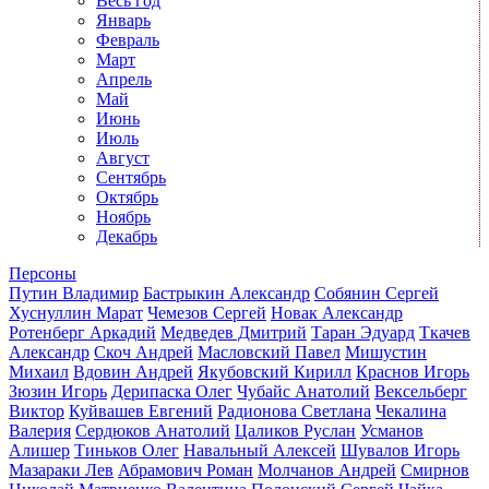
Весь год
Январь
Февраль
Март
Апрель
Май
Июнь
Июль
Август
Сентябрь
Октябрь
Ноябрь
Декабрь
Персоны
Путин Владимир
Бастрыкин Александр
Собянин Сергей
Хуснуллин Марат
Чемезов Сергей
Новак Александр
Ротенберг Аркадий
Медведев Дмитрий
Таран Эдуард
Ткачев
Александр
Скоч Андрей
Масловский Павел
Мишустин
Михаил
Вдовин Андрей
Якубовский Кирилл
Краснов Игорь
Зюзин Игорь
Дерипаска Олег
Чубайс Анатолий
Вексельберг
Виктор
Куйвашев Евгений
Радионова Светлана
Чекалина
Валерия
Сердюков Анатолий
Цаликов Руслан
Усманов
Алишер
Тиньков Олег
Навальный Алексей
Шувалов Игорь
Мазараки Лев
Абрамович Роман
Молчанов Андрей
Смирнов