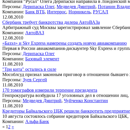
Компания "Русал" Олега Дерипаски направила в Лондонский 
Персоны:
Дерипаска Олег
,
Медведев Дмитрий
,
Потанин Влади
Компании:
Банк ВТБ
,
Интеррос
,
Норникель
,
РУСАЛ
12.08.2010
Сбербанк требует банкротства дилера АвтоВАЗа
Арбитражный суд Москвы зарегистрировал заявление Сбербан
Компании:
АвтоВАЗ
12.08.2010
«Базэл» и Sky Express намерены создать новую авиакомпанию
Первая в России авиакомпания-дискаунтер Sky Express и груп
Персоны:
Дерипаска Олег
Компании:
Базовый элемент
11.08.2010
"Три кита" остались в силе
Мособлсуд признал законным приговор в отношении бывшего хо
Персоны:
Зуев Сергей
11.08.2010
170 томографов измерили терпение президента
Генпрокуратура возбудила 17 уголовных дел в отношении лиц
Персоны:
Медведев Дмитрий
,
Чуйченко Константин
11.08.2010
Кредиторы Байкальского ЦБК решили банкротить предприятие
10 августа состоялось собрание кредиторов Байкальского ЦБК
Компании:
Альфа-Банк
«
1
2
»