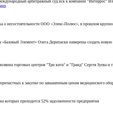
международный арбитражный суд иск к компании "Интеррос" В
мир
ка о несостоятельности ООО «Элекс-Полюс», в прошлом крупно
па «Базовый Элемент» Олега Дерипаски намерены создать новую
зяина торговых центров "Три кита" и "Гранд" Сергея Зуева и 
, причастных к закупке по завышенным ценам медицинского обо
, на которых приходится 52% задолженности предприятия