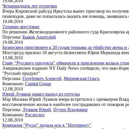
19.08.2010
Четырнадцать лет отсрочки
Вчера Кировский райсуд Иркутска вынес приговор по получив
пешеходов, даже не попыталась оказать им помощь, занявшис
19.08.2010
Татарин арестован
По решению Железнодорожного районного суда Красноярска а
Персоны:
Быков Анатолий
19.08.2010
Бизнесмен приговорен к 20 годам тюрьмы за убийство жены и 
Мосгорсуд признал 18 августа бизнесмена Юрия Меркинда вино
13.08.2010
Главу "Русского продукта" обвинили в присвоении кольца сто
Американское издание NY Daily News сообщило, что нью-йор
"Русский продукт"
Персоны:
Голубович Алексей
,
Миримская Ольга
Компании:
Capital Group
12.08.2010
Юрий Лужков нашел выход из отпуска
Мэр Москвы Юрий Лужков вчера встретился с премьером Влад
восстановлению жилья в наиболее пострадавших от пожаров р
Персоны:
Лужков Юрий
,
Путин Владимир
Компании:
Рослесхоз
12.08.2010
Компания "Русал" подала иск к "Интерросу"