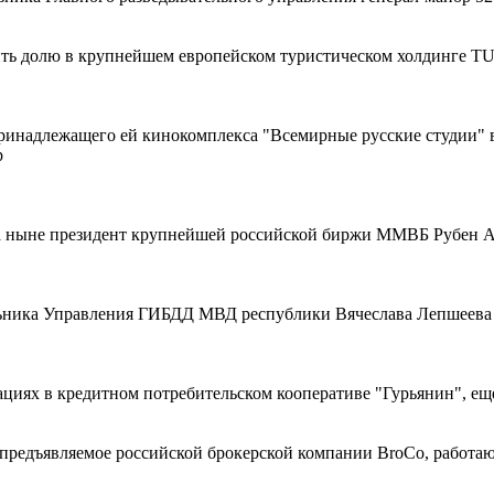
ть долю в крупнейшем европейском туристическом холдинге T
ринадлежащего ей кинокомплекса "Всемирные русские студии" в
р
а ныне президент крупнейшей российской биржи ММВБ Рубен Аг
льника Управления ГИБДД МВД республики Вячеслава Лепшеева 
нациях в кредитном потребительском кооперативе "Гурьянин", е
предъявляемое российской брокерской компании BroCo, работа