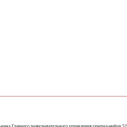
льника Главного разведывательного управления генерал-майор 