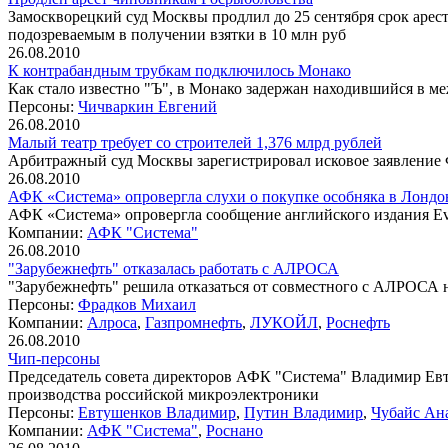
Замоскворецкий суд Москвы продлил до 25 сентября срок арес
подозреваемым в получении взятки в 10 млн руб
26.08.2010
К контрабандным трубкам подключилось Монако
Как стало известно "Ъ", в Монако задержан находившийся в
Персоны:
Чичваркин Евгений
26.08.2010
Малый театр требует со строителей 1,376 млрд рублей
Арбитражный суд Москвы зарегистрировал исковое заявление
26.08.2010
АФК «Система» опровергла слухи о покупке особняка в Лондо
АФК «Система» опровергла сообщение английского издания Ev
Компании:
АФК "Система"
26.08.2010
"Зарубежнефть" отказалась работать с АЛРОСА
"Зарубежнефть" решила отказаться от совместного с АЛРОСА н
Персоны:
Фрадков Михаил
Компании:
Алроса
,
Газпромнефть
,
ЛУКОЙЛ
,
Роснефть
26.08.2010
Чип-персоны
Председатель совета директоров АФК "Система" Владимир Евт
производства российской микроэлектроники
Персоны:
Евтушенков Владимир
,
Путин Владимир
,
Чубайс Ан
Компании:
АФК "Система"
,
Роснано