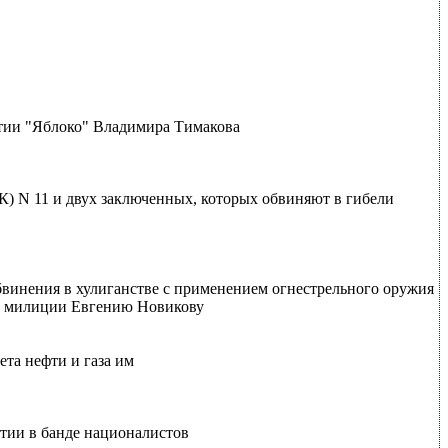
ртии "Яблоко" Владимира Тимакова
К) N 11 и двух заключенных, которых обвиняют в гибели
бвинения в хулиганстве с применением огнестрельного оружия
ру милиции Евгению Новикову
та нефти и газа им
стии в банде националистов