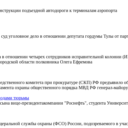
онструкции подъездной автодороги к терминалам аэропорта
 суд уголовное дело в отношении депутата гордумы Тулы от па
ла в отношении четырех сотрудников исправительной колонии (И
ородской области полковника Олега Ефремова
следственного комитета при прокуратуре (СКП) РФ предъявило о
ртамента охраны общественного порядка МВД РФ генерал-майо
 годами тюрьмы
ына вице-президентакомпании "Роснефть", студента Университе
едеральной службы охраны (ФСО) России, подозреваемого в уча