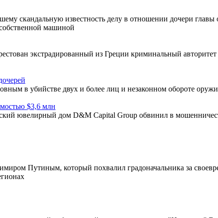
шему скандальную известность делу в отношении дочери главы 
ь собственной машиной
рестован экстрадированный из Греции криминальный авторитет
дочерей
вным в убийстве двух и более лиц и незаконном обороте оружи
имостью $3,6 млн
кский ювелирный дом D&M Capital Group обвинил в мошенниче
имиром Путиным, который похвалил градоначальника за своевр
егионах