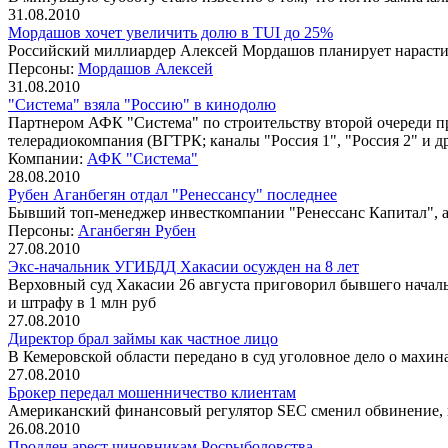
31.08.2010
Мордашов хочет увеличить долю в TUI до 25%
Российский миллиардер Алексей Мордашов планирует нарасти
Персоны:
Мордашов Алексей
31.08.2010
"Система" взяла "Россию" в кинодолю
Партнером АФК "Система" по строительству второй очереди п
телерадиокомпания (ВГТРК; каналы "Россия 1", "Россия 2" и д
Компании:
АФК "Система"
28.08.2010
Рубен Аганбегян отдал "Ренессансу" последнее
Бывший топ-менеджер инвесткомпании "Ренессанс Капитал", 
Персоны:
Аганбегян Рубен
27.08.2010
Экс-начальник УГИБДД Хакасии осужден на 8 лет
Верховный суд Хакасии 26 августа приговорил бывшего нача
и штрафу в 1 млн руб
27.08.2010
Директор брал займы как частное лицо
В Кемеровской области передано в суд уголовное дело о махи
27.08.2010
Брокер передал мошенничество клиентам
Американский финансовый регулятор SEC сменил обвинение, 
26.08.2010
Продлен арест чиновникам Росрыболовства