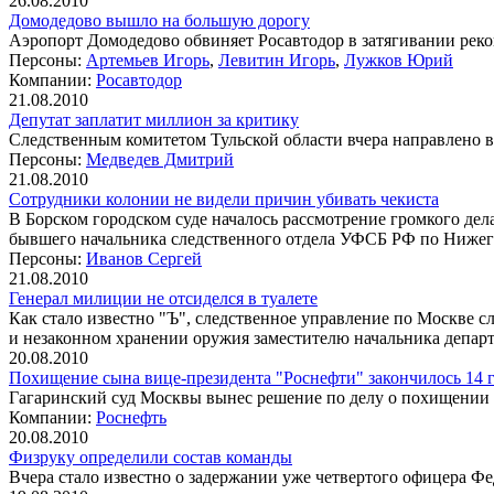
26.08.2010
Домодедово вышло на большую дорогу
Аэропорт Домодедово обвиняет Росавтодор в затягивании рек
Персоны:
Артемьев Игорь
,
Левитин Игорь
,
Лужков Юрий
Компании:
Росавтодор
21.08.2010
Депутат заплатит миллион за критику
Следственным комитетом Тульской области вчера направлено в
Персоны:
Медведев Дмитрий
21.08.2010
Сотрудники колонии не видели причин убивать чекиста
В Борском городском суде началось рассмотрение громкого де
бывшего начальника следственного отдела УФСБ РФ по Нижег
Персоны:
Иванов Сергей
21.08.2010
Генерал милиции не отсиделся в туалете
Как стало известно "Ъ", следственное управление по Москве 
и незаконном хранении оружия заместителю начальника депа
20.08.2010
Похищение сына вице-президента "Роснефти" закончилось 14
Гагаринский суд Москвы вынес решение по делу о похищении с
Компании:
Роснефть
20.08.2010
Физруку определили состав команды
Вчера стало известно о задержании уже четвертого офицера Ф