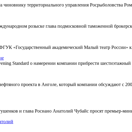
та чиновнику территориального управления Росрыболовства Ром
 международном розыске глава подмосковной таможенной брок
 ФГУК «Государственный академический Малый театр России» 
не
ening Standard о намерении компании прибрести шестиэтажный
ефтяного проекта в Анголе, который компании обсуждают с 200
ушенков и глава Роснано Анатолий Чубайс просят премьер-мин
атолий