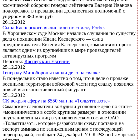
космической обороны генерал-лейтенанта Валерия Иванова
подозревают в превышении должностных полномочий с
ущербом в 380 млн руб
26.12.2012
Сына Касперского вычислили по списку Forbes
В Хорошевском суде Москвы начались слушания по существу
дела о похищении Ивана Касперского — сына
предпринимателя Евгения Касперского, компания которого
является одним из крупнейших в мире производителей
антивирусных программ
Персоны:
Касперский Евгений
25.12.2012
Генералу Минобороны нашли дело на свалке
В понедельник стало известно о том, что в деле о продаже
военными территории войсковой части под свалку появился
новый высокопоставленный фигурант
25.12.2012
СК вскрыл аферу на $550 млн на «Тольяттиазоте»
Самарские следователи возбудили уголовное дело по статье
«мошенничество в особо крупном размере» в отношении
неустановленных лиц в управленческом составе ОАО
«Тольяттиазот», которые разработали схему поставки на
экспорт аммиака по заниженным ценам с последующей
перепродажей, сообщает 24 декабря СУ СК РФ по Самарской