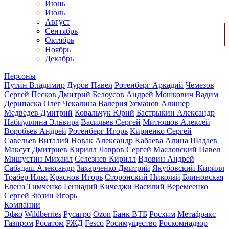
Июнь
Июль
Август
Сентябрь
Октябрь
Ноябрь
Декабрь
Персоны
Путин Владимир
Дуров Павел
Ротенберг Аркадий
Чемезов
Сергей
Песков Дмитрий
Белоусов Андрей
Мошкович Вадим
Дерипаска Олег
Чекалина Валерия
Усманов Алишер
Медведев Дмитрий
Ковальчук Юрий
Бастрыкин Александр
Набиуллина Эльвира
Васильев Сергей
Митюшов Алексей
Воробьев Андрей
Ротенберг Игорь
Кириенко Сергей
Савельев Виталий
Новак Александр
Кабаева Алина
Шадаев
Максут
Дмитриев Кирилл
Лавров Сергей
Масловский Павел
Мишустин Михаил
Селезнев Кирилл
Вдовин Андрей
Сабадаш Александр
Захарченко Дмитрий
Якубовский Кирилл
Трабер Илья
Краснов Игорь
Сторонский Николай
Блиновская
Елена
Тимченко Геннадий
Кичеджи Василий
Веремеенко
Сергей
Зюзин Игорь
Компании
Эфко
Wildberries
Русагро
Ozon
Банк ВТБ
Росхим
Метафракс
Газпром
Росатом
РЖД
Fesco
Росимущество
Роскомнадзор