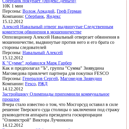
Сбербанк покупает «Яндекс.Деньги»
10K 1 мин
Персоны:
Волож Аркадий
,
Греф Герман
Компании:
Сбербанк
,
Яндекс
15.12.2012
Алексей Навальный отверг выдвинутые Следственным
комитетом обвинения в мошенничестве
Оппозиционер Алексей Навальный отвергает обвинения в
мошенничестве, выдвинутые против него и его брата со
стороны следователей
Персоны:
Навальный Алексей
15.12.2012
К "Сумме" добавился Марк Гарбер
Как и предполагал "Ъ", группа "Сумма" Зиявудина
Магомедова привлечет партнера для покупки FESCO
Персоны:
Генералов Сергей
,
Магомедов Зиявудин
Компании:
Fesco
,
РЖД
14.12.2012
Застройщику Олимпиады припомнили коммунальное
прошлое
Вчера стало известно о том, что Мосгорсуд оставил в силе
решение Тверского суда столицы о заключении под стражу
руководителя аппарата президента госкорпорации
"Олимпстрой" Виктора Лучинкина
14.12.2012