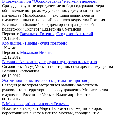
В сражении при "Оборонсервисе" наступил перелом
Сразу две крупные юридические победы одержали вчера
обвиняемые по громкому уголовному делу о хищениях
имущества Минобороны — экс-глава департамента
имущественных отношений военного ведомства Евгения
Васильева и бывший гендиректор центра правовой
поддержки "Эксперт" Екатерина Сметанова
Персоны:
Васильева Евгения
,
Сердюков Анатолий
12.12.2012
Командира «Нерпы» судят повторно
1K 4 мин
Персоны:
Михалков Никита
12.12.2012
Василию Алексаняну вернули имущество посмертно
Симоновский суд Москвы во вторник снял арест с имущества
Василия Алексаняна
06.12.2012
Экс-чиновник вынес себе смертельный приговор
Сегодня рано утром застрелился бывший заместитель
руководителя территориального управления Министерства
имущества России по Москве Владимир Полютов
06.12.2012
В Москве ограблен галерист Гельман
Известный галерист Марат Гельман стал жертвой воров-
борсеточников в кафе в центре Москвы, сообщил РИА