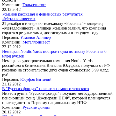
области
Компании:
Тольяттиазот
22.12.2012
Усманов рассказал о финансовых результатах
«Металлоинвеста»
21 декабря в интервью телеканалу «Россия 24» владелец
«Металлоинвеста» Алишер Усманов заявил, что компания
гордится результатами, достигнутыми в текущем году
Персоны:
Усманов Алишер
Компании:
Металлоинвест
22.12.2012
Немецкая Nordic Yards построит суда по заказу России за 6
млрд рублей
Немецкая судостроительная компания Nordic Yards
российского бизнесмена Виталия Юсуфова, получила от РФ
госзаказ на строительство двух судов стоимостью 5,99 млрд
руб
Персоны:
Юсуфов Виталий
21.12.2012
В "Русских фондах" появится немного чешского
Инвестгруппа "Русские фонды" покупает негосударственный
пенсионный фонд "Дженерали ППФ", который планируется
присоединить к Первому национальному НПФ
Компании:
Русские фонды
20.12.2012