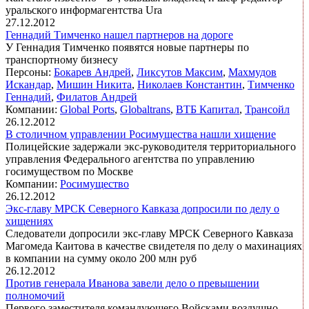
уральского информагентства Ura
27.12.2012
Геннадий Тимченко нашел партнеров на дороге
У Геннадия Тимченко появятся новые партнеры по
транспортному бизнесу
Персоны:
Бокарев Андрей
,
Ликсутов Максим
,
Махмудов
Искандар
,
Мишин Никита
,
Николаев Константин
,
Тимченко
Геннадий
,
Филатов Андрей
Компании:
Global Ports
,
Globaltrans
,
ВТБ Капитал
,
Трансойл
26.12.2012
В столичном управлении Росимущества нашли хищение
Полицейские задержали экс-руководителя территориального
управления Федерального агентства по управлению
госимуществом по Москве
Компании:
Росимущество
26.12.2012
Экс-главу МРСК Северного Кавказа допросили по делу о
хищениях
Следователи допросили экс-главу МРСК Северного Кавказа
Магомеда Каитова в качестве свидетеля по делу о махинациях
в компании на сумму около 200 млн руб
26.12.2012
Против генерала Иванова завели дело о превышении
полномочий
Первого заместителя командующего Войсками воздушно-