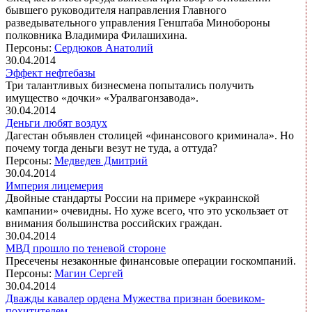
бывшего руководителя направления Главного
разведывательного управления Генштаба Минобороны
полковника Владимира Филашихина.
Персоны:
Сердюков Анатолий
30.04.2014
Эффект нефтебазы
Три талантливых бизнесмена попытались получить
имущество «дочки» «Уралвагонзавода».
30.04.2014
Деньги любят воздух
Дагестан объявлен столицей «финансового криминала». Но
почему тогда деньги везут не туда, а оттуда?
Персоны:
Медведев Дмитрий
30.04.2014
Империя лицемерия
Двойные стандарты России на примере «украинской
кампании» очевидны. Но хуже всего, что это ускользает от
внимания большинства российских граждан.
30.04.2014
МВД прошло по теневой стороне
Пресечены незаконные финансовые операции госкомпаний.
Персоны:
Магин Сергей
30.04.2014
Дважды кавалер ордена Мужества признан боевиком-
похитителем