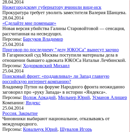
28.04.2014
Нижегородскому губернатору вчинили вице-иск
Прокуратура требует уволить заместителя Валерия Шанцева.
28.04.2014
«Сделайте мне поменьше»
Новая версия убийства Галины Старовойтовой — сенсация,
рассчитанная на несведущих.
Персоны:
Барсуков Владимир
25.04.2014
Приговор по последнему "делу ЮКОСа" вынесут заочно
В Гагаринский суд Москвы поступили материалы дела в
отношении бывшего адвоката ЮКОСа Натальи Лечбинской.
Персоны:
Ходорковский Михаил
25.04.2014
Поисковый фронт: «поддавливал» ли Запад главную
российскую интернет-компанию?
Владимир Путин на форуме Народного фронта неожиданно
заговорил про «руку Запада» в истории «Яндекса».
Персоны:
Волож Аркадий
,
Мильнер Юрий
,
Усманов Алишер
Компании:
Яндекс
25.04.2014
Россия. Закрытие
Чиновники выбирают национальное, отказываясь от
международного.
Персоны:
Ковальчук Юрий
,
Шувалов Игорь