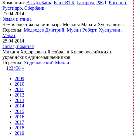
Компании:
Альфа-Банк
,
Банк ВТБ
,
Газпром
,
РЖД
,
Роснано
,
Русгидро
,
Сбербанк
25.04.2014
Земля и глина
Чем владеет жена вице-мэра Москвы Марата Хуснуллина.
Персоны:
Медведев Дмитрий
,
Мусин Роберт
,
Хуснуллин
Марат
25.04.2014
Пятая, помятая
Михаил Ходорковский собрал в Киеве российских и
украинских единомышленников.
Персоны:
Ходорковский Михаил
«
1
2
3
4
5
6
»
2009
2010
2011
2012
2013
2014
2015
2016
2017
2018
2019