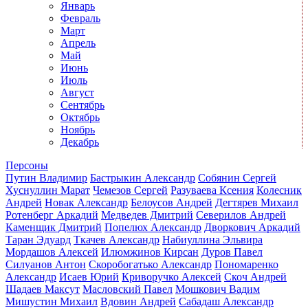
Январь
Февраль
Март
Апрель
Май
Июнь
Июль
Август
Сентябрь
Октябрь
Ноябрь
Декабрь
Персоны
Путин Владимир
Бастрыкин Александр
Собянин Сергей
Хуснуллин Марат
Чемезов Сергей
Разуваева Ксения
Колесник
Андрей
Новак Александр
Белоусов Андрей
Дегтярев Михаил
Ротенберг Аркадий
Медведев Дмитрий
Северилов Андрей
Каменщик Дмитрий
Попелюх Александр
Дворкович Аркадий
Таран Эдуард
Ткачев Александр
Набиуллина Эльвира
Мордашов Алексей
Илюмжинов Кирсан
Дуров Павел
Силуанов Антон
Скоробогатько Александр
Пономаренко
Александр
Исаев Юрий
Криворучко Алексей
Скоч Андрей
Шадаев Максут
Масловский Павел
Мошкович Вадим
Мишустин Михаил
Вдовин Андрей
Сабадаш Александр