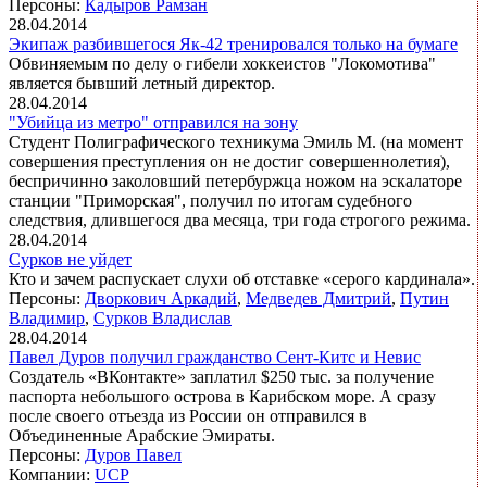
Персоны:
Кадыров Рамзан
28.04.2014
Экипаж разбившегося Як-42 тренировался только на бумаге
Обвиняемым по делу о гибели хоккеистов "Локомотива"
является бывший летный директор.
28.04.2014
"Убийца из метро" отправился на зону
Студент Полиграфического техникума Эмиль М. (на момент
совершения преступления он не достиг совершеннолетия),
беспричинно заколовший петербуржца ножом на эскалаторе
станции "Приморская", получил по итогам судебного
следствия, длившегося два месяца, три года строгого режима.
28.04.2014
Сурков не уйдет
Кто и зачем распускает слухи об отставке «серого кардинала».
Персоны:
Дворкович Аркадий
,
Медведев Дмитрий
,
Путин
Владимир
,
Сурков Владислав
28.04.2014
Павел Дуров получил гражданство Сент-Китс и Невис
Создатель «ВКонтакте» заплатил $250 тыс. за получение
паспорта небольшого острова в Карибском море. А сразу
после своего отъезда из России он отправился в
Объединенные Арабские Эмираты.
Персоны:
Дуров Павел
Компании:
UCP