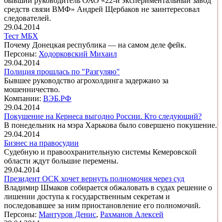
бывший руководитель ОАО «22-й экспериментальный завод
средств связи ВМФ» Андрей Щербаков не заинтересовал
следователей.
29.04.2014
Тест МБХ
Почему Донецкая республика — на самом деле фейк.
Персоны:
Ходорковский Михаил
29.04.2014
Полиция прошлась по "Разгуляю"
Бывшее руководство агрохолдинга задержано за
мошенничество.
Компании:
ВЭБ.РФ
29.04.2014
Покушение на Кернеса выгодно России. Кто следующий?
В понедельник на мэра Харькова было совершено покушение.
29.04.2014
Бизнес на правосудии
Судебную и правоохранительную системы Кемеровской
области ждут большие перемены.
29.04.2014
Президент ОСК хочет вернуть полномочия через суд
Владимир Шмаков собирается обжаловать в судах решение о
лишении доступа к государственным секретам и
последовавшее за ним приостановление его полномочий.
Персоны:
Мантуров Денис
,
Рахманов Алексей