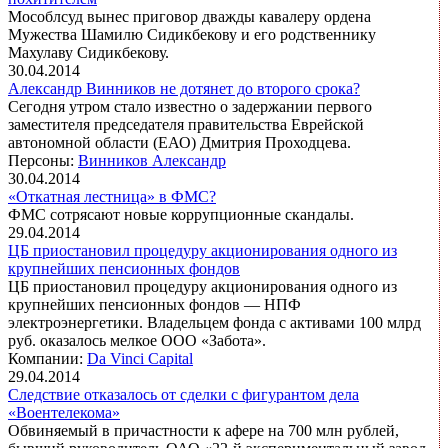
Мособлсуд вынес приговор дважды кавалеру ордена
Мужества Шамилю Сидикбекову и его родственнику
Махулаву Сидикбекову.
30.04.2014
Александр Винников не дотянет до второго срока?
Сегодня утром стало известно о задержании первого
заместителя председателя правительства Еврейской
автономной области (ЕАО) Дмитрия Проходцева.
Персоны:
Винников Александр
30.04.2014
«Откатная лестница» в ФМС?
ФМС сотрясают новые коррупционные скандалы.
29.04.2014
ЦБ приостановил процедуру акционирования одного из
крупнейших пенсионных фондов
ЦБ приостановил процедуру акционирования одного из
крупнейших пенсионных фондов — НПФ
электроэнергетики. Владельцем фонда с активами 100 млрд
руб. оказалось мелкое ООО «Забота».
Компании:
Da Vinci Capital
29.04.2014
Следствие отказалось от сделки с фигурантом дела
«Воентелекома»
Обвиняемый в причастности к афере на 700 млн рублей,