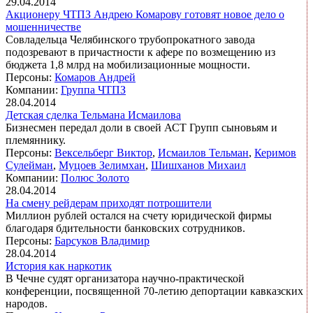
29.04.2014
Акционеру ЧТПЗ Андрею Комарову готовят новое дело о
мошенничестве
Совладельца Челябинского трубопрокатного завода
подозревают в причастности к афере по возмещению из
бюджета 1,8 млрд на мобилизационные мощности.
Персоны:
Комаров Андрей
Компании:
Группа ЧТПЗ
28.04.2014
Детская сделка Тельмана Исмаилова
Бизнесмен передал доли в своей АСТ Групп сыновьям и
племяннику.
Персоны:
Вексельберг Виктор
,
Исмаилов Тельман
,
Керимов
Сулейман
,
Муцоев Зелимхан
,
Шишханов Михаил
Компании:
Полюс Золото
28.04.2014
На смену рейдерам приходят потрошители
Миллион рублей остался на счету юридической фирмы
благодаря бдительности банковских сотрудников.
Персоны:
Барсуков Владимир
28.04.2014
История как наркотик
В Чечне судят организатора научно-практической
конференции, посвященной 70-летию депортации кавказских
народов.