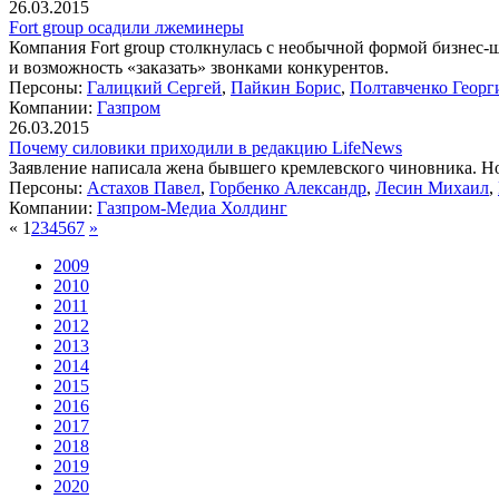
26.03.2015
Fort group осадили лжеминеры
Компания Fort group столкнулась с необычной формой бизнес-
и возможность «заказать» звонками конкурентов.
Персоны:
Галицкий Сергей
,
Пайкин Борис
,
Полтавченко Георг
Компании:
Газпром
26.03.2015
Почему силовики приходили в редакцию LifeNews
Заявление написала жена бывшего кремлевского чиновника. Но
Персоны:
Астахов Павел
,
Горбенко Александр
,
Лесин Михаил
,
Компании:
Газпром-Медиа Холдинг
«
1
2
3
4
5
6
7
»
2009
2010
2011
2012
2013
2014
2015
2016
2017
2018
2019
2020