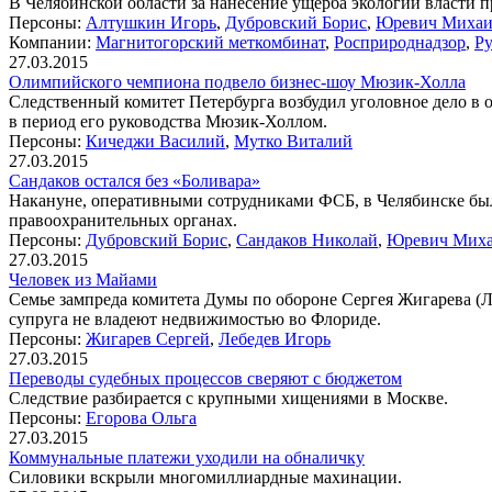
В Челябинской области за нанесение ущерба экологии власти
Персоны:
Алтушкин Игорь
,
Дубровский Борис
,
Юревич Миха
Компании:
Магнитогорский меткомбинат
,
Росприроднадзор
,
Ру
27.03.2015
Олимпийского чемпиона подвело бизнес-шоу Мюзик-Холла
Следственный комитет Петербурга возбудил уголовное дело в
в период его руководства Мюзик-Холлом.
Персоны:
Кичеджи Василий
,
Мутко Виталий
27.03.2015
Сандаков остался без «Боливара»
Накануне, оперативными сотрудниками ФСБ, в Челябинске был
правоохранительных органах.
Персоны:
Дубровский Борис
,
Сандаков Николай
,
Юревич Мих
27.03.2015
Человек из Майами
Семье зампреда комитета Думы по обороне Сергея Жигарева (Л
супруга не владеют недвижимостью во Флориде.
Персоны:
Жигарев Сергей
,
Лебедев Игорь
27.03.2015
Переводы судебных процессов сверяют с бюджетом
Следствие разбирается с крупными хищениями в Москве.
Персоны:
Егорова Ольга
27.03.2015
Коммунальные платежи уходили на обналичку
Силовики вскрыли многомиллиардные махинации.