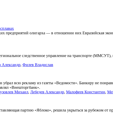
осплавах
ских предприятий олигарха — в отношении них Евразийская эко
егиональное следственное управление на транспорте (ММСУТ),
о Александр
,
Филев Владислав
убрал всю рекламу из газеты «Ведомости». Банкиру не понравил
авлял «Внешторгбанк».
узовлев Михаил
,
Лебедев Александр
,
Малофеев Константин
,
Ме
ставляющая партию «Яблоко», решила укрыться за рубежом от п