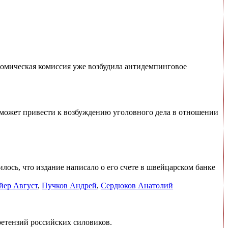
номическая комиссия уже возбудила антидемпинговое
 может привести к возбуждению уголовного дела в отношении
ось, что издание написало о его счете в швейцарском банке
йер Август
,
Пучков Андрей
,
Сердюков Анатолий
ретензий российских силовиков.