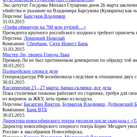
Экс-депутат Госдумы Михаил Глущенко днем 26 марта заключил
убийства и указание на Владимира Барсукова (Кумарина) как н
Персоны:
Барсуков Владимир
31.03.2015
«Грефа обманули на 700 млн рублей…»
Президента крупного российского холдинга требуют привлечь 
Персоны:
Левицкий Николай
Компании:
Сбербанк
,
Сити Инвест Банк
31.03.2015
Мистер Ли, творец Города Льва
Премьер Ли не был противником демократии по образцу той же 
30.03.2015
Полицейские снова в деле
Генпрокуратура РФ возобновила следствие в отношении двух 
30.03.2015
Rucompromat 23 - 27 марта: банки-склянки, все дела
Пока столичные пижоны работают по старинке, требуя для свои
из жировок за ЖКУ, хоть прямо из воздуха.
Персоны:
Басаргин Виктор
,
Бурматов Владимир
,
Дубровский Б
Компании:
Банк ВТБ
30.03.2015
Директора новосибирского театра уволили после скандала с «
Директор новосибирского оперного театра Борис Мездрич увол
Россия» в заксобрании Новосибирска.