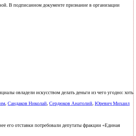
вой. В подписанном документе признание в организации
иалы овладели искусством делать деньги из чего угодно: хоть
дим
,
Сандаков Николай
,
Сердюков Анатолий
,
Юревич Михаил
нее его отставки потребовали депутаты фракции «Единая