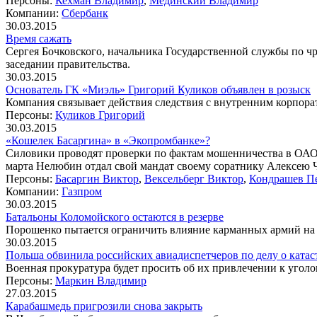
Персоны:
Кехман Владимир
,
Мединский Владимир
Компании:
Сбербанк
30.03.2015
Время сажать
Сергея Бочковского, начальника Государственной службы по чр
заседании правительства.
30.03.2015
Основатель ГК «Миэль» Григорий Куликов объявлен в розыск
Компания связывает действия следствия с внутренним корпор
Персоны:
Куликов Григорий
30.03.2015
«Кошелек Басаргина» в «Экопромбанке»?
Силовики проводят проверки по фактам мошенничества в ОАО
марта Нелюбин отдал свой мандат своему соратнику Алексею 
Персоны:
Басаргин Виктор
,
Вексельберг Виктор
,
Кондрашев П
Компании:
Газпром
30.03.2015
Батальоны Коломойского остаются в резерве
Порошенко пытается ограничить влияние карманных армий на
30.03.2015
Польша обвинила российских авиадиспетчеров по делу о катас
Военная прокуратура будет просить об их привлечении к уголо
Персоны:
Маркин Владимир
27.03.2015
Карабашмедь пригрозили снова закрыть