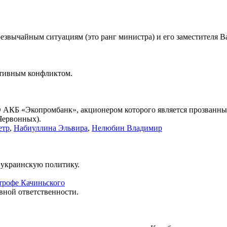
езвычайным ситуациям (это ранг министра) и его заместителя В
ативным конфликтом.
 АКБ «Экопромбанк», акционером которого является прозванн
Червонных).
етр
,
Набиуллина Эльвира
,
Нелюбин Владимир
 украинскую политику.
трофе Качиньского
вной ответственности.