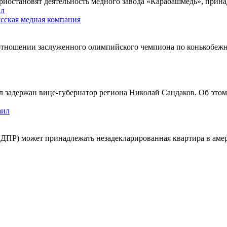
 приостановят деятельность медного завода «Карабашмедь», пр
ил
сская медная компания
 отношении заслуженного олимпийского чемпиона по конькобежн
 задержан вице-губернатор региона Николай Сандаков. Об этом
аил
ДПР) может принадлежать незадекларированная квартира в амер