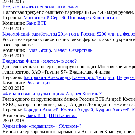
27.03.2015
Все, что нажито непосильным судом
Налоговая требует с бывшего партнера IKEA 4,45 млрд рублей.
Персоны:
Магнитский Сергей
,
Пономарев Константин
Компании:
Банк ВТБ
27.03.2015
Коломойский заработал за 2014 год в России $200 млн на ферр
Россия намерена остановить поставки ферросплавов с украин
расследование.
Компании:
Evraz Group
,
Мечел
,
Северсталь
26.03.2015
Владислав Филев «залетел» в дело?
Доследственная проверка, которую проводит Московское межр
гендиректора ЗАО «Группа S7» Владислава Филева.
Персоны:
Бастрыкин Александр
,
Каменщик Дмитрий
,
Нерадьк
Компании:
Росавиация
26.03.2015
«Финансовые индульгенции» Андрея Костина?
Глава одного из крупнейших банков России ВТБ Андрей Костин 
HSBС, который появился, когда Андрей Леонидович уже возгл
Персоны:
Бородин Андрей
,
Костин Андрей
,
Кудрин Алексей
,
К
Компании:
Банк ВТБ
,
ВТБ Капитал
26.03.2015
Худилайнен «подавился» «Яблоком»?
Вице-спикер карельского парламента Анастасия Кравчук, пред