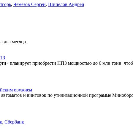
Игорь
,
Чемезов Сергей
,
Шипелов Андрей
а два месяца.
НПЗ
фти» планирует приобрести НПЗ мощностью до 6 млн тонн, что
ийским оружием
 автоматов и винтовок по утилизационной программе Миноборон
к
,
Сбербанк