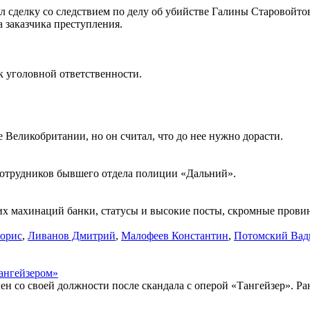
 сделку со следствием по делу об убийстве Галины Старовойто
а заказчика преступления.
к уголовной ответственности.
Великобритании, но он считал, что до нее нужно дорасти.
сотрудников бывшего отдела полиции «Дальний».
х махинаций банки, статусы и высокие посты, скромные провинц
орис
,
Ливанов Дмитрий
,
Малофеев Константин
,
Потомский Ва
Тангейзером»
ен со своей должности после скандала с оперой «Тангейзер». Ра