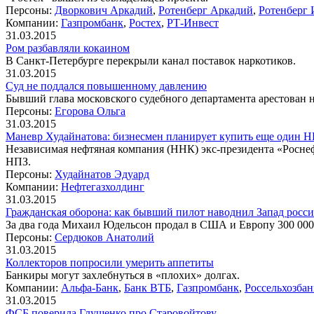
Персоны:
Дворкович Аркадий
,
Ротенберг Аркадий
,
Ротенберг 
Компании:
Газпромбанк
,
Ростех
,
РТ-Инвест
31.03.2015
Ром разбавляли кокаином
В Санкт-Петербурге перекрыли канал поставок наркотиков.
31.03.2015
Суд не поддался повышенному давлению
Бывший глава московского судебного департамента арестован н
Персоны:
Егорова Ольга
31.03.2015
Маневр Худайнатова: бизнесмен планирует купить еще один 
Независимая нефтяная компания (ННК) экс-президента «Росне
НПЗ.
Персоны:
Худайнатов Эдуард
Компании:
Нефтегазхолдинг
31.03.2015
Гражданская оборона: как бывший пилот наводнил Запад росс
За два года Михаил Юдельсон продал в США и Европу 300 000
Персоны:
Сердюков Анатолий
31.03.2015
Коллекторов попросили умерить аппетиты
Банкиры могут захлебнуться в «плохих» долгах.
Компании:
Альфа-Банк
,
Банк ВТБ
,
Газпромбанк
,
Россельхозбан
31.03.2015
ФСБ поверила Глущенко про Старовойтову