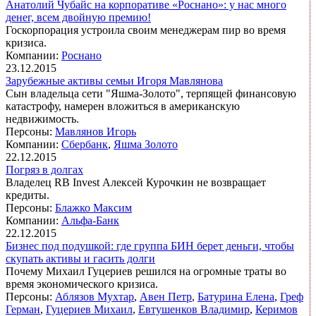
Анатолий Чубайс на корпоративе «Роснано»: у нас много
денег, всем двойную премию!
Госкорпорация устроила своим менеджерам пир во время
кризиса.
Компании:
Роснано
23.12.2015
Зарубежные активы семьи Игоря Мавлянова
Сын владельца сети "Яшма-Золото", терпящей финансовую
катастрофу, намерен вложиться в американскую
недвижимость.
Персоны:
Мавлянов Игорь
Компании:
Сбербанк
,
Яшма Золото
22.12.2015
Погряз в долгах
Владелец RB Invest Алексей Курочкин не возвращает
кредиты.
Персоны:
Блажко Максим
Компании:
Альфа-Банк
22.12.2015
Бизнес под подушкой: где группа БИН берет деньги, чтобы
скупать активы и гасить долги
Почему Михаил Гуцериев решился на огромные траты во
время экономического кризиса.
Персоны:
Аблязов Мухтар
,
Авен Петр
,
Батурина Елена
,
Греф
Герман
,
Гуцериев Михаил
,
Евтушенков Владимир
,
Керимов