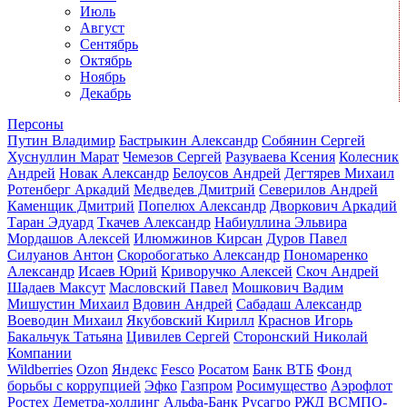
Июль
Август
Сентябрь
Октябрь
Ноябрь
Декабрь
Персоны
Путин Владимир
Бастрыкин Александр
Собянин Сергей
Хуснуллин Марат
Чемезов Сергей
Разуваева Ксения
Колесник
Андрей
Новак Александр
Белоусов Андрей
Дегтярев Михаил
Ротенберг Аркадий
Медведев Дмитрий
Северилов Андрей
Каменщик Дмитрий
Попелюх Александр
Дворкович Аркадий
Таран Эдуард
Ткачев Александр
Набиуллина Эльвира
Мордашов Алексей
Илюмжинов Кирсан
Дуров Павел
Силуанов Антон
Скоробогатько Александр
Пономаренко
Александр
Исаев Юрий
Криворучко Алексей
Скоч Андрей
Шадаев Максут
Масловский Павел
Мошкович Вадим
Мишустин Михаил
Вдовин Андрей
Сабадаш Александр
Воеводин Михаил
Якубовский Кирилл
Краснов Игорь
Бакальчук Татьяна
Цивилев Сергей
Сторонский Николай
Компании
Wildberries
Ozon
Яндекс
Fesco
Росатом
Банк ВТБ
Фонд
борьбы с коррупцией
Эфко
Газпром
Росимущество
Аэрофлот
Ростех
Деметра-холдинг
Альфа-Банк
Русагро
РЖД
ВСМПО-