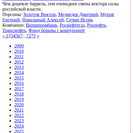
Чем дешевле баррель, тем очевиднее смена вектора силы
российской власти.
Персоны:
Золотов Виктор
,
Медведев Дмитрий
,
Муров
Евгений
,
Навальный Алексей
,
Сечин Игорь
Компании:
Внешпромбанк
,
Роснефтегаз
,
Роснефть
,
Транснефть
,
Фонд борьбы с коррупцией
«
1
2
3
4
5
6
7
...
72
73
»
2009
2010
2011
2012
2013
2014
2015
2016
2017
2018
2019
2020
2021
2022
2023
2024
2025