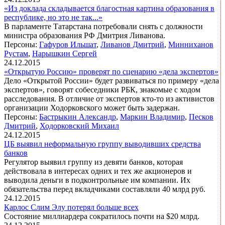
«Из доклада складывается благостная картина образования в
республике, но это не так...»
В парламенте Татарстана потребовали снять с должности
министра образования РФ Дмитрия Ливанова.
Персоны:
Гафуров Ильшат
,
Ливанов Дмитрий
,
Минниханов
Рустам
,
Нарышкин Сергей
24.12.2015
«Открытую Россию» проверят по сценарию «дела экспертов»
Дело «Открытой России» будет развиваться по примеру «дела
экспертов», говорят собеседники РБК, знакомые с ходом
расследования. В отличие от экспертов кто-то из активистов
организации Ходорковского может быть задержан.
Персоны:
Бастрыкин Александр
,
Маркин Владимир
,
Песков
Дмитрий
,
Ходорковский Михаил
24.12.2015
ЦБ выявил неформальную группу выводивших средства
банков
Регулятор выявил группу из девяти банков, которая
действовала в интересах одних и тех же акционеров и
выводила деньги в подконтрольные им компании. Их
обязательства перед вкладчиками составляли 40 млрд руб.
24.12.2015
Карлос Слим Элу потерял больше всех
Состояние миллиардера сократилось почти на $20 млрд.