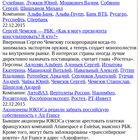
Сулейман
,
Лужков Юрий
,
Мошкович Вадим
,
Собянин
Сергей
,
Шишханов Михаил
Компании:
Альфа-Банк
,
Альфа-Групп
,
Банк ВТБ
,
Русагро
,
Русснефть
,
Сбербанк
22.12.2015
Сергей Чемезов — РБК: «Как я могу президента
консультировать? Я кто?»
Вверенная Сергею Чемезову госкорпорация когда-то
занималась экспортом оружия, а теперь создает монополистов
на внутреннем рынке. В интересах страны иногда лучше
директивно назначать поставщиков, считает глава «Ростеха».
Персоны:
Авдолян Альберт
,
Адоньев Сергей
,
Игнатова
Екатерина
,
Мащицкий Виталий
,
Навальный Алексей
,
Путин
Владимир
,
Ротенберг Аркадий
,
Сердюков Анатолий
,
Турчак
Андрей
,
Чайка Юрий
,
Чемезов Сергей
,
Чемезов Станислав
,
Шипелов Андрей
Компании:
АвтоВАЗ
,
Вертолеты России
,
Нацимбио
,
Росавтодор
,
Рособоронэкспорт
,
Ростех
,
РТ-Инвест
22.12.2015
Акционеры ЮКОСа решили забрать российскую
собственность у Air France
Бывшие акционеры ЮКОСа сумели арестовать платежи
французских компаний Arianespace и Eutelsat, выяснил РБК.
Кроме того, могут быть заблокированы «транссибирские
роялти» Air France в адрес «Аэрофлота».