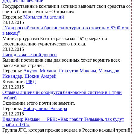
Додайте на лечение
Государственные компании активно выводят свои средства со
счетов банков группы «Открытие».
Персоны:
Мотылев Анатолий
23.12.2015
"Уход российских и британских туристов стоит нам $300 млн
в месяц"
Министр туризма Египта рассказал "Ъ" о мерах по
восстановлению туристического потока.
23.12.2015
Паек для железной дороги
Бывший поставщик еды для военных хочет кормить всех
пассажиров страны.
Персоны:
Акулов Михаил
,
Ликсутов Максим
,
Махмудов
Искандар
,
Шокин Андрей
Компании:
РЖД
23.12.2015
Отзывы лицензий обойдутся банковской системе в 1 трлн
рублей
Экономика этого почти не заметит.
Персоны:
Набиуллина Эльвира
23.12.2015
Владимир Кехман — РБК: «Как грабят Тельмана, так будут
грабить JFC»
Группа JFC, которая прежде ввозила в Россию каждый третий