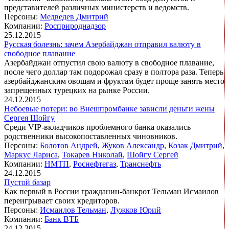
представителей различных министерств и ведомств.
Персоны:
Медведев Дмитрий
Компании:
Росприроднадзор
25.12.2015
Русская болезнь: зачем Азербайджан отправил валюту в
свободное плавание
Азербайджан отпустил свою валюту в свободное плавание,
после чего доллар там подорожал сразу в полтора раза. Теперь
азербайджанским овощам и фруктам будет проще занять место
запрещенных турецких на рынке России.
24.12.2015
Небоевые потери: во Внешпромбанке зависли деньги жены
Сергея Шойгу
Среди VIP-вкладчиков проблемного банка оказались
родственники высокопоставленных чиновников.
Персоны:
Болотов Андрей
,
Жуков Александр
,
Козак Дмитрий
,
Маркус Лариса
,
Токарев Николай
,
Шойгу Сергей
Компании:
НМТП
,
Роснефтегаз
,
Транснефть
24.12.2015
Пустой базар
Как первый в России гражданин-банкрот Тельман Исмаилов
переигрывает своих кредиторов.
Персоны:
Исмаилов Тельман
,
Лужков Юрий
Компании:
Банк ВТБ
24.12.2015