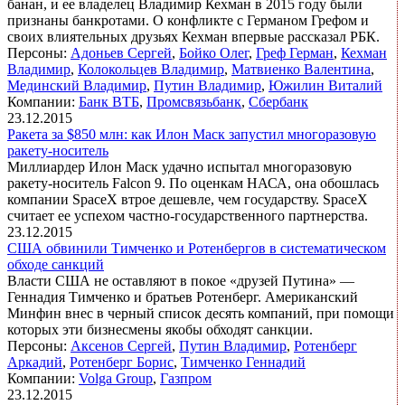
банан, и ее владелец Владимир Кехман в 2015 году были
признаны банкротами. О конфликте с Германом Грефом и
своих влиятельных друзьях Кехман впервые рассказал РБК.
Персоны:
Адоньев Сергей
,
Бойко Олег
,
Греф Герман
,
Кехман
Владимир
,
Колокольцев Владимир
,
Матвиенко Валентина
,
Мединский Владимир
,
Путин Владимир
,
Южилин Виталий
Компании:
Банк ВТБ
,
Промсвязьбанк
,
Сбербанк
23.12.2015
Ракета за $850 млн: как Илон Маск запустил многоразовую
ракету-носитель
Миллиардер Илон Маск удачно испытал многоразовую
ракету-носитель Falcon 9. По оценкам НАСА, она обошлась
компании SpaceX втрое дешевле, чем государству. SpaceX
считает ее успехом частно-государственного партнерства.
23.12.2015
США обвинили Тимченко и Ротенбергов в систематическом
обходе санкций
Власти США не оставляют в покое «друзей Путина» —
Геннадия Тимченко и братьев Ротенберг. Американский
Минфин внес в черный список десять компаний, при помощи
которых эти бизнесмены якобы обходят санкции.
Персоны:
Аксенов Сергей
,
Путин Владимир
,
Ротенберг
Аркадий
,
Ротенберг Борис
,
Тимченко Геннадий
Компании:
Volga Group
,
Газпром
23.12.2015