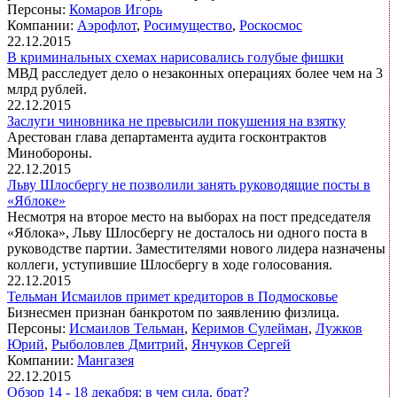
Персоны:
Комаров Игорь
Компании:
Аэрофлот
,
Росимущество
,
Роскосмос
22.12.2015
В криминальных схемах нарисовались голубые фишки
МВД расследует дело о незаконных операциях более чем на 3
млрд рублей.
22.12.2015
Заслуги чиновника не превысили покушения на взятку
Арестован глава департамента аудита госконтрактов
Минобороны.
22.12.2015
Льву Шлосбергу не позволили занять руководящие посты в
«Яблоке»
Несмотря на второе место на выборах на пост председателя
«Яблока», Льву Шлосбергу не досталось ни одного поста в
руководстве партии. Заместителями нового лидера назначены
коллеги, уступившие Шлосбергу в ходе голосования.
22.12.2015
Тельман Исмаилов примет кредиторов в Подмосковье
Бизнесмен признан банкротом по заявлению физлица.
Персоны:
Исмаилов Тельман
,
Керимов Сулейман
,
Лужков
Юрий
,
Рыболовлев Дмитрий
,
Янчуков Сергей
Компании:
Мангазея
22.12.2015
Обзор 14 - 18 декабря: в чем сила, брат?