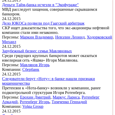
24.12.2015
Деньги Тайм-банка исчезли в "Экофураже"
МВД расследует хищения, совершенные скрывшимся
банкиром.
24.12.2015
Дело ЮКОСа подвели под Гаагский арбитраж
СКР ищет доказательства того, что экс-акционеры нефтяной
компании стали ими незаконно.
Персоны:
Маркин Владимир
,
Невзлин Леонид
,
Ходорковский
Михаил
24.12.2015
Зарубежный бизнес семьи Мавляновых
Среди грядущих крупных банкротов может оказаться
ювелирная сеть «Яшма» Игоря Мавлянова.
Персоны:
Мавлянов Игорь
Компании:
Сбербанк
24.12.2015
Следователи берут «Ноту»: в банке нашли признаки
мошенничества
Претензии к «Нота-банку» возникли у компании, ранее
подконтрольной структурам Игоря Ротенберга.
Персоны:
Ерохин Дмитрий
,
Маркус Лариса
,
Ротенберг
Аркадий
,
Ротенберг Игорь
,
Тимченко Геннадий
Компании:
Volga Group
24.12.2015