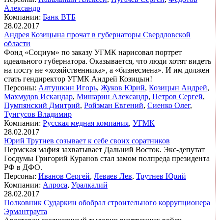
Александр
Компании:
Банк ВТБ
28.02.2017
Андрея Козицына прочат в губернаторы Свердловской
области
Фонд «Социум» по заказу УГМК нарисовал портрет
идеального губернатора. Оказывается, что люди хотят видеть
на посту не «хозяйственника», а «бизнесмена». И им должен
стать гендиректор УГМК Андрей Козицын!
Персоны:
Алтушкин Игорь
,
Жуков Юрий
,
Козицын Андрей
,
Махмудов Искандар
,
Мишарин Александр
,
Петров Сергей
,
Пумпянский Дмитрий
,
Ройзман Евгений
,
Сиенко Олег
,
Тунгусов Владимир
Компании:
Русская медная компания
,
УГМК
28.02.2017
Юрий Трутнев созывает к себе своих соратников
Пермская мафия захватывает Дальний Восток. Экс-депутат
Госдумы Григорий Куранов стал замом полпреда президента
РФ в ДФО.
Персоны:
Иванов Сергей
,
Леваев Лев
,
Трутнев Юрий
Компании:
Алроса
,
Уралкалий
28.02.2017
Полковник Сударкин обобрал строительного коррупционера
Эрмантраута