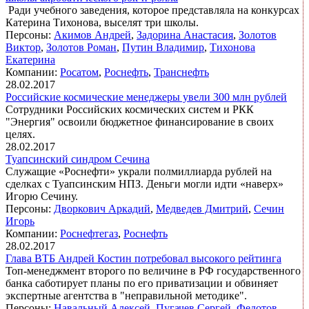
Ради учебного заведения, которое представляла на конкурсах
Катерина Тихонова, выселят три школы.
Персоны:
Акимов Андрей
,
Задорина Анастасия
,
Золотов
Виктор
,
Золотов Роман
,
Путин Владимир
,
Тихонова
Екатерина
Компании:
Росатом
,
Роснефть
,
Транснефть
28.02.2017
Российские космические менеджеры увели 300 млн рублей
Сотрудники Российских космических систем и РКК
"Энергия" освоили бюджетное финансирование в своих
целях.
28.02.2017
Туапсинский синдром Сечина
Служащие «Роснефти» украли полмиллиарда рублей на
сделках с Туапсинским НПЗ. Деньги могли идти «наверх»
Игорю Сечину.
Персоны:
Дворкович Аркадий
,
Медведев Дмитрий
,
Сечин
Игорь
Компании:
Роснефтегаз
,
Роснефть
28.02.2017
Глава ВТБ Андрей Костин потребовал высокого рейтинга
Топ-менеджмент второго по величине в РФ государственного
банка саботирует планы по его приватизации и обвиняет
экспертные агентства в "неправильной методике".
Персоны:
Навальный Алексей
,
Пугачев Сергей
,
Федотов