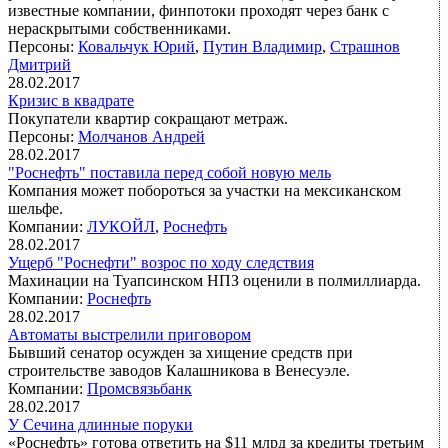
известные компании, финпотоки проходят через банк с
нераскрытыми собственниками.
Персоны:
Ковальчук Юрий
,
Путин Владимир
,
Страшнов
Дмитрий
28.02.2017
Кризис в квадрате
Покупатели квартир сокращают метраж.
Персоны:
Молчанов Андрей
28.02.2017
"Роснефть" поставила перед собой новую мель
Компания может побороться за участки на мексиканском
шельфе.
Компании:
ЛУКОЙЛ
,
Роснефть
28.02.2017
Ущерб "Роснефти" возрос по ходу следствия
Махинации на Туапсинском НПЗ оценили в полмиллиарда.
Компании:
Роснефть
28.02.2017
Автоматы выстрелили приговором
Бывший сенатор осужден за хищение средств при
строительстве заводов Калашникова в Венесуэле.
Компании:
Промсвязьбанк
28.02.2017
У Сечина длинные поруки
«Роснефть» готова ответить на $11 млрд за кредиты третьим