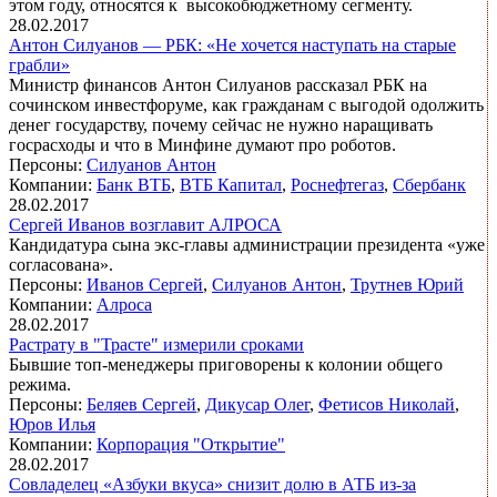
этом году, относятся к высокобюджетному сегменту.
28.02.2017
Антон Силуанов — РБК: «Не хочется наступать на старые
грабли»
Министр финансов Антон Силуанов рассказал РБК на
сочинском инвестфоруме, как гражданам с выгодой одолжить
денег государству, почему сейчас не нужно наращивать
госрасходы и что в Минфине думают про роботов.
Персоны:
Силуанов Антон
Компании:
Банк ВТБ
,
ВТБ Капитал
,
Роснефтегаз
,
Сбербанк
28.02.2017
Сергей Иванов возглавит АЛРОСА
Кандидатура сына экс-главы администрации президента «уже
согласована».
Персоны:
Иванов Сергей
,
Силуанов Антон
,
Трутнев Юрий
Компании:
Алроса
28.02.2017
Растрату в "Трасте" измерили сроками
Бывшие топ-менеджеры приговорены к колонии общего
режима.
Персоны:
Беляев Сергей
,
Дикусар Олег
,
Фетисов Николай
,
Юров Илья
Компании:
Корпорация "Открытие"
28.02.2017
Совладелец «Азбуки вкуса» снизит долю в АТБ из-за