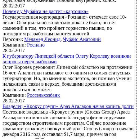
Арестован заслуженный тыловик внутренних войск.
28.02.2017
Почему у Чубайса не растет «картошка»
Государственная корпорация «Роснано» отмечает свое 10-
летие. Официальной «отметки» пока не было, но нет
сомнений в том, что пройдет торжество пышно, по
последним разработкам нанотехнологий.
Персоны:
Меламед Леонид
,
Чубайс Анатолий
Компании:
Роснано
28.02.2017
К губернатору Липецкой области Олегу Королеву возникли
вопросы перед выборами
Олег Королев руководит Липецкой областью на протяжении
16 лет. Аналитики называют его одним из самых статусных
губернаторов. Но, по мнению экспертов, он помимо умения
налаживать связи в верхах, большими достижениями
похвастаться не может.
Компании:
Россельхозбанк
28.02.2017
Владелец «Крокус групп» Араз Агаларов начал копить долги
Состояние владельца «Крокус групп» (Crocus Group) Араса
Агаларова во многом сделано благодаря финансируемым
государством строительным проектам. Сейчас положение
компании сложное: совокупный долг Crocus Group на начало
декабря 2016 года составлял $1,7 млрд, причем за год