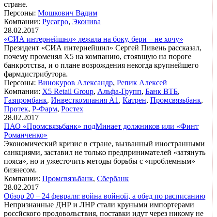
стране.
Персоны:
Мошкович Вадим
Компании:
Русагро
,
Эконива
28.02.2017
«СИА интернейшнл» лежала на боку, бери – не хочу»
Президент «СИА интернейшнл» Сергей Пивень рассказал,
почему променял Х5 на компанию, стоявшую на пороге
банкротства, и о плане возрождения некогда крупнейшего
фармдистрибутора.
Персоны:
Винокуров Александр
,
Репик Алексей
Компании:
X5 Retail Group
,
Альфа-Групп
,
Банк ВТБ
,
Газпромбанк
,
Инвесткомпания А1
,
Катрен
,
Промсвязьбанк
,
Протек
,
Р-Фарм
,
Ростех
28.02.2017
ПАО «Промсвязьбанк» подМинает должников или «Финт
Романченко»
Экономический кризис в стране, вызванный иностранными
санкциями, заставил не только предпринимателей «затянуть
пояса», но и ужесточить методы борьбы с «проблемным»
бизнесом.
Компании:
Промсвязьбанк
,
Сбербанк
28.02.2017
Обзор 20 – 24 февраля: война войной, а обед по расписанию
Непризнанные ДНР и ЛНР стали круными импортерами
россйского продовольствия, поставки идут через никому не