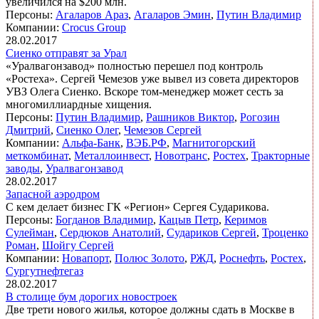
увеличился на $200 млн.
Персоны:
Агаларов Араз
,
Агаларов Эмин
,
Путин Владимир
Компании:
Crocus Group
28.02.2017
Сиенко отправят за Урал
«Уралвагонзавод» полностью перешел под контроль
«Ростеха». Сергей Чемезов уже вывел из совета директоров
УВЗ Олега Сиенко. Вскоре том-менеджер может сесть за
многомиллиардные хищения.
Персоны:
Путин Владимир
,
Рашников Виктор
,
Рогозин
Дмитрий
,
Сиенко Олег
,
Чемезов Сергей
Компании:
Альфа-Банк
,
ВЭБ.РФ
,
Магнитогорский
меткомбинат
,
Металлоинвест
,
Новотранс
,
Ростех
,
Тракторные
заводы
,
Уралвагонзавод
28.02.2017
Запасной аэродром
С кем делает бизнес ГК «Регион» Сергея Сударикова.
Персоны:
Богданов Владимир
,
Кацыв Петр
,
Керимов
Сулейман
,
Сердюков Анатолий
,
Судариков Сергей
,
Троценко
Роман
,
Шойгу Сергей
Компании:
Новапорт
,
Полюс Золото
,
РЖД
,
Роснефть
,
Ростех
,
Сургутнефтегаз
28.02.2017
В столице бум дорогих новостроек
Две трети нового жилья, которое должны сдать в Москве в