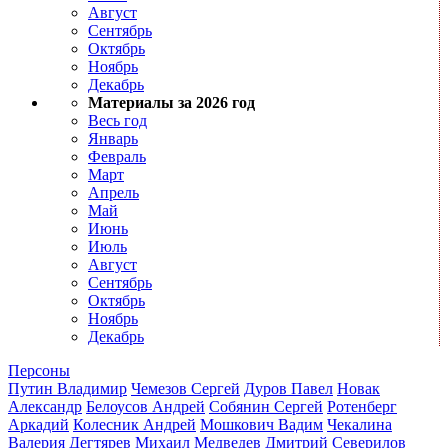
Август
Сентябрь
Октябрь
Ноябрь
Декабрь
Материалы за 2026 год
Весь год
Январь
Февраль
Март
Апрель
Май
Июнь
Июль
Август
Сентябрь
Октябрь
Ноябрь
Декабрь
Персоны
Путин Владимир
Чемезов Сергей
Дуров Павел
Новак
Александр
Белоусов Андрей
Собянин Сергей
Ротенберг
Аркадий
Колесник Андрей
Мошкович Вадим
Чекалина
Валерия
Дегтярев Михаил
Медведев Дмитрий
Северилов