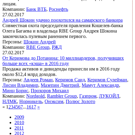
лицам.
Компании:
Банк ВТБ
,
Роснефть
27.02.2017
Андрей Шокин удачно поохотился на самарского банкира
Совместная охота председателя правления Кошелев-банка
Олега Багаева и владельца RBE Group Андрея Шокина
закончилась пулевым ранением первого.
Персоны:
Шокин Андрей
Компании:
RBE Group
,
РЖД
27.02.2017
От Керимова до Потанина: 10 миллиардеров, получивших
больше всех «кэша» в 2016 году
Продажа активов и дивиденды принесли им в 2016 году
около $12,4 млрд доходов.
Персоны:
Авдеев Роман
,
Керимов Саид
,
Керимов Сулейман
,
Лисин Владимир
,
Мазепин Дмитрий
,
Мамут Александр
,
Минц Борис
,
Прохоров Михаил
Компании:
Nordgold
,
Rambler Group
,
Газпром
,
ЛУКОЙЛ
,
НЛМК
,
Норникель
,
Онэксим
,
Полюс Золото
«
1
2
3
4
5
6
7
...
16
17
»
2009
2010
2011
2012