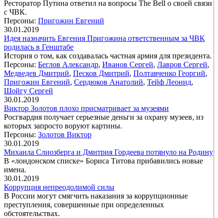
Ресторатор Путина ответил на вопросы The Bell о своей связи
с ЧВК.
Персоны:
Пригожин Евгений
30.01.2019
Идея назначить Евгения Пригожина ответственным за ЧВК
родилась в Генштабе
История о том, как создавалась частная армия для президента.
Персоны:
Беглов Александр
,
Иванов Сергей
,
Лавров Сергей
,
Медведев Дмитрий
,
Песков Дмитрий
,
Полтавченко Георгий
,
Пригожин Евгений
,
Сердюков Анатолий
,
Тейф Леонид
,
Шойгу Сергей
30.01.2019
Виктор Золотов плохо присматривает за музеями
Росгвардия получает серьезные деньги за охрану музеев, из
которых запросто воруют картины.
Персоны:
Золотов Виктор
30.01.2019
Михаила Слиозберга и Дмитрия Гордеева потянуло на Родину
В «лондонском списке» Бориса Титова прибавились новые
имена.
30.01.2019
Коррупция непреодолимой силы
В России могут смягчить наказания за коррупционные
преступления, совершенные при определенных
обстоятельствах.