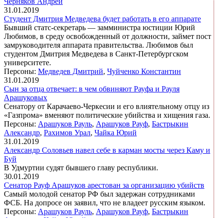
Черняков Андрей
31.01.2019
Студент Дмитрия Медведева будет работать в его аппарате
Бывший статс-секретарь — замминистра юстиции Юрий
Любимов, в среду освобожденный от должности, займет пост
замруководителя аппарата правительства. Любимов был
студентом Дмитрия Медведева в Санкт-Петербургском
университете.
Персоны:
Медведев Дмитрий
,
Чуйченко Константин
31.01.2019
Сын за отца отвечает: в чем обвиняют Рауфа и Рауля
Арашуковых
Сенатору от Карачаево-Черкесии и его влиятельному отцу из
«Газпрома» вменяют политические убийства и хищения газа.
Персоны:
Арашуков Рауль
,
Арашуков Рауф
,
Бастрыкин
Александр
,
Рахимов Урал
,
Чайка Юрий
31.01.2019
Александр Соловьев навел себе в карман мосты через Каму и
Буй
В Удмуртии судят бывшего главу республики.
30.01.2019
Сенатор Рауф Арашуков арестован за организацию убийств
Самый молодой сенатор РФ был задержан сотрудниками
ФСБ. На допросе он заявил, что не владеет русским языком.
Персоны:
Арашуков Рауль
,
Арашуков Рауф
,
Бастрыкин