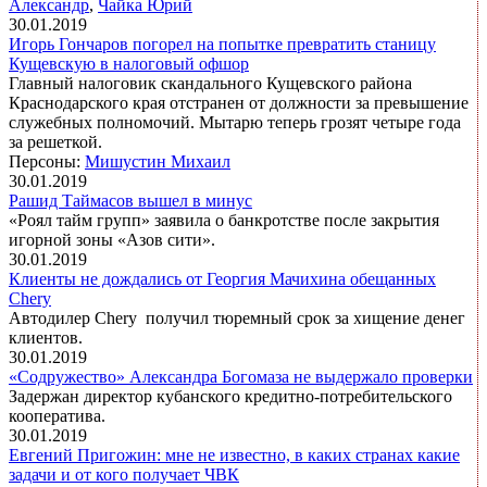
Александр
,
Чайка Юрий
30.01.2019
Игорь Гончаров погорел на попытке превратить станицу
Кущевскую в налоговый офшор
Главный налоговик скандального Кущевского района
Краснодарского края отстранен от должности за превышение
служебных полномочий. Мытарю теперь грозят четыре года
за решеткой.
Персоны:
Мишустин Михаил
30.01.2019
Рашид Таймасов вышел в минус
«Роял тайм групп» заявила о банкротстве после закрытия
игорной зоны «Азов сити».
30.01.2019
Клиенты не дождались от Георгия Мачихина обещанных
Chery
Автодилер Chery получил тюремный срок за хищение денег
клиентов.
30.01.2019
«Содружество» Александра Богомаза не выдержало проверки
Задержан директор кубанского кредитно-потребительского
кооператива.
30.01.2019
Евгений Пригожин: мне не известно, в каких странах какие
задачи и от кого получает ЧВК