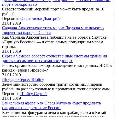
порт в банкротство
Севастопольский морской порт может быть продан за 10
рублей.
Персоны:
Овсянников Дмитрий
31.01.2019
Сардана Авксентьева: стать мэром Якутска мне помогло
творчество народов Севера
Как Сардана Авксентьева победила на выборах в Якутске
«Единую Россию» — и стала самым популярным мэром
страны.
31.01.2019
Сергей Чемезов соберет отечественные системы хранения
данных из импортных комплектующих
Ростех организовал импортозамещение иностранных HDD в
рамках «закона Яровой»?
31.01.2019
Шоу для Сергея Шойгу
Зачем министерство обороны тратит сотни миллиардов
рублей на развлекательные и пропагандистские программы.
Персоны:
Шойгу Сергей
31.01.2019
Байкальская афера: как Олеся Мульчак будет продавать
национальное достояние России
Компания экс-фигуранта дела о контрабанде леса в Китай