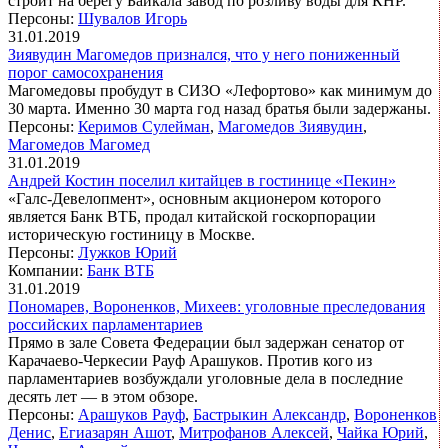
строит на берегу Байкала завод по розливу воды для КНР.
Персоны:
Шувалов Игорь
31.01.2019
Зиявудин Магомедов признался, что у него пониженный
порог самосохранения
Магомедовы пробудут в СИЗО «Лефортово» как минимум до
30 марта. Именно 30 марта год назад братья были задержаны.
Персоны:
Керимов Сулейман
,
Магомедов Зиявудин
,
Магомедов Магомед
31.01.2019
Андрей Костин поселил китайцев в гостинице «Пекин»
«Галс-Девелопмент», основным акционером которого
является Банк ВТБ, продал китайской госкорпорации
историческую гостиницу в Москве.
Персоны:
Лужков Юрий
Компании:
Банк ВТБ
31.01.2019
Пономарев, Вороненков, Михеев: уголовные преследования
российских парламентариев
Прямо в зале Совета Федерации был задержан сенатор от
Карачаево-Черкесии Рауф Арашуков. Против кого из
парламентариев возбуждали уголовные дела в последние
десять лет — в этом обзоре.
Персоны:
Арашуков Рауф
,
Бастрыкин Александр
,
Вороненков
Денис
,
Егиазарян Ашот
,
Митрофанов Алексей
,
Чайка Юрий
,