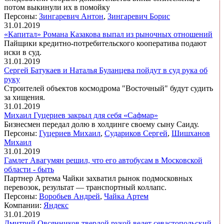
потом выкинули их в помойку
Персоны:
Зингаревич Антон
,
Зингаревич Борис
31.01.2019
«Капитал» Романа Казакова выпал из рыночных отношений
Пайщики кредитно-потребительского кооператива подают
иски в суд.
31.01.2019
Сергей Батукаев и Наталья Буланцева пойдут в суд рука об
руку
Строителей объектов космодрома "Восточный" будут судить
за хищения.
31.01.2019
Михаил Гуцериев закрыл для себя «Сафмар»
Бизнесмен передал долю в холдинге своему сыну Саиду.
Персоны:
Гуцериев Михаил
,
Судариков Сергей
,
Шишханов
Михаил
31.01.2019
Гамлет Авагумян решил, что его автобусам в Московской
области - быть
Партнер Артема Чайки захватил рынок подмосковных
перевозок, результат — транспортный коллапс.
Персоны:
Воробьев Андрей
,
Чайка Артем
Компании:
Яндекс
31.01.2019
Дмитрий Овсянников твердой рукой ведет севастопольский