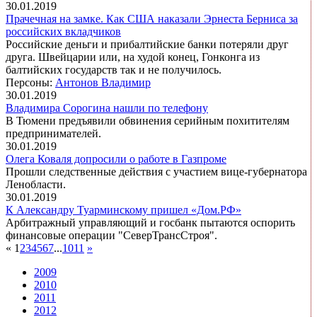
30.01.2019
Прачечная на замке. Как США наказали Эрнеста Берниса за
российских вкладчиков
Российские деньги и прибалтийские банки потеряли друг
друга. Швейцарии или, на худой конец, Гонконга из
балтийских государств так и не получилось.
Персоны:
Антонов Владимир
30.01.2019
Владимира Сорогина нашли по телефону
В Тюмени предъявили обвинения серийным похитителям
предпринимателей.
30.01.2019
Олега Коваля допросили о работе в Газпроме
Прошли следственные действия с участием вице-губернатора
Ленобласти.
30.01.2019
К Александру Туарминскому пришел «Дом.РФ»
Арбитражный управляющий и госбанк пытаются оспорить
финансовые операции "СеверТрансСтроя".
«
1
2
3
4
5
6
7
...
10
11
»
2009
2010
2011
2012