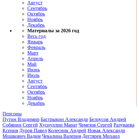
Август
Сентябрь
Октябрь
Ноябрь
Декабрь
Материалы за 2026 год
Весь год
Январь
Февраль
Март
Апрель
Май
Июнь
Июль
Август
Сентябрь
Октябрь
Ноябрь
Декабрь
Персоны
Путин Владимир
Бастрыкин Александр
Белоусов Андрей
Собянин Сергей
Хуснуллин Марат
Чемезов Сергей
Разуваева
Ксения
Дуров Павел
Колесник Андрей
Новак Александр
Мошкович Вадим
Чекалина Валерия
Дегтярев Михаил