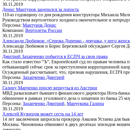
30.11.2019
Денис Мантуров зацепился за лопость
110-ю годовщину со дня рождения конструктора Михаила Миля 
Руководством вертолетного холдинга окончательное и непрод
Персоны:
Мантуров Денис
Компании:
Вертолеты России
30.11.2019
Александр Любимов: «Сережа Доренко - девушка, у него женс
Александр Любимов и Борис Березовский обсуждают Сергея Д
30.11.2019
Дмитрий Захарченко побьется в ЕСПЧ за свои права
Как стало известно “Ъ”, Европейский суд по правам человека
отбывающий сейчас срок за преступления коррупционной направ
Осужденный рассчитывает, что, признав нарушения, ЕСПЧ пр
Персоны:
Захарченко Дмитрий
30.11.2019
Галину Марченко просят вернуться из Австрии
МВД разыскивает бывшего финансового директора Нота-банка Г
обвинение в рамках уголовного дела о хищении из банка 25 м
Персоны:
Захарченко Дмитрий
,
Марчукова Галина
30.11.2019
Алексей Кузнецов может сесть на 14 лет
14 лет заключения запросила прокурор Амалия Устаева для быв
Москвы. Чиновника обвиняют в двух десятках эпизодов мошенн
давности.