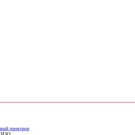
нный прокурор
СИЗО.