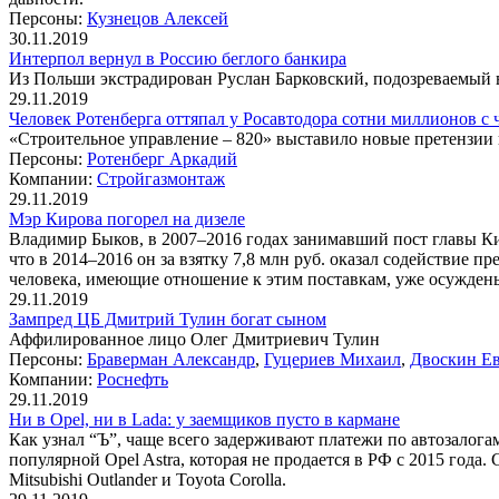
Персоны:
Кузнецов Алексей
30.11.2019
Интерпол вернул в Россию беглого банкира
Из Польши экстрадирован Руслан Барковский, подозреваемый в
29.11.2019
Человек Ротенберга оттяпал у Росавтодора сотни миллионов с 
«Строительное управление – 820» выставило новые претензии 
Персоны:
Ротенберг Аркадий
Компании:
Стройгазмонтаж
29.11.2019
Мэр Кирова погорел на дизеле
Владимир Быков, в 2007–2016 годах занимавший пост главы Кир
что в 2014–2016 он за взятку 7,8 млн руб. оказал содействие
человека, имеющие отношение к этим поставкам, уже осуждены,
29.11.2019
Зампред ЦБ Дмитрий Тулин богат сыном
Аффилированное лицо Олег Дмитриевич Тулин
Персоны:
Браверман Александр
,
Гуцериев Михаил
,
Двоскин Е
Компании:
Роснефть
29.11.2019
Ни в Opel, ни в Lada: у заемщиков пусто в кармане
Как узнал “Ъ”, чаще всего задерживают платежи по автозалога
популярной Opel Astra, которая не продается в РФ с 2015 года
Mitsubishi Outlander и Toyota Corolla.