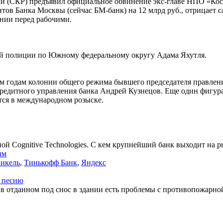
ссии (СКР) предъявил официальное обвинение экс-главе НПО «
в Банка Москвы (сейчас БМ-банк) на 12 млрд руб., отрицает са
нии перед рабочими.
ной полиции по Южному федеральному округу Адама Яхутля.
м годам колонии общего режима бывшего председателя правлени
кредитного управления банка Андрей Кузнецов. Еще один фигура
ся в международном розыске.
ой Сognitive Technologies. С кем крупнейший банк выходит на 
им
икель
,
Тинькофф Банк
,
Яндекс
 песню
в отданном под снос в здании есть проблемы с противопожарно