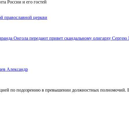
а России и его гостей
кой православной церкви
 Миранда Онгола передают привет скандальному олигарху Серге
шев Александр
цией по подозрению в превышении должностных полномочий. В 