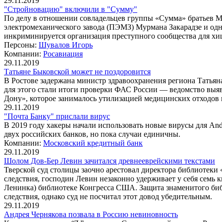
29.11.2019
"Стройновацию" включили в "Сумму"
По делу в отношении совладельцев группы «Сумма» братьев 
электромеханического завода (ПЭМЗ) Мурмана Закарадзе и одн
инкриминируется организация преступного сообщества для хи
Персоны:
Шувалов Игорь
Компании:
Росавиация
29.11.2019
Татьяне Быковской может не поздоровится
В Ростове задержана министр здравоохранения региона Татьян
для этого стали итоги проверки ФАС России — ведомство вы
Дону», которое занималось утилизацией медицинских отходов 
29.11.2019
"Почта Банку" прислали вирус
В 2019 году хакеры начали использовать новые вирусы для An
двух российских банков, но пока случаи единичны.
Компании:
Московский кредитный банк
29.11.2019
Шолом Дов-Бер Левин зачитался древнееврейскими текстами
Тверской суд столицы заочно арестовал директора библиотеки
следствия, господин Левин незаконно удерживает у себя семь
Ленинка) библиотеке Конгресса США. Защита знаменитого библ
следствия, однако суд не посчитал этот довод убедительным.
29.11.2019
Андрея Чернякова позвала в Россию невиновность