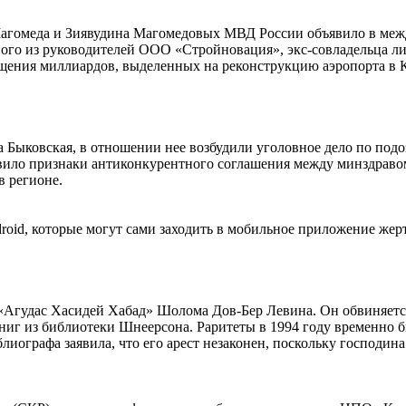
Магомеда и Зиявудина Магомедовых МВД России объявило в ме
ого из руководителей ООО «Стройновация», экс-совладельца ли
щения миллиардов, выделенных на реконструкцию аэропорта в К
а Быковская, в отношении нее возбудили уголовное дело по по
явило признаки антиконкурентного соглашения между минздрав
в регионе.
droid, которые могут сами заходить в мобильное приложение ж
 «Агудас Хасидей Хабад» Шолома Дов-Бер Левина. Он обвиняется
 книг из библиотеки Шнеерсона. Раритеты в 1994 году временно
иографа заявила, что его арест незаконен, поскольку господин