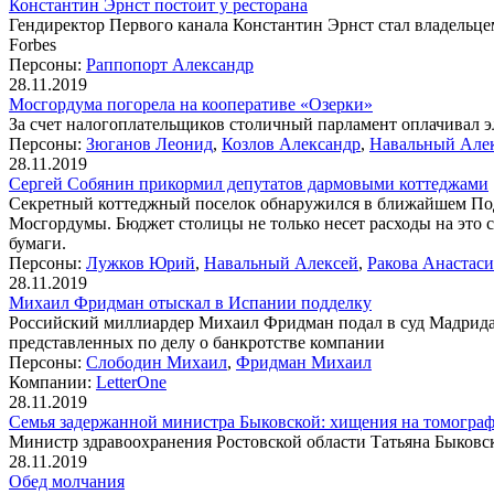
Константин Эрнст постоит у ресторана
Гендиректор Первого канала Константин Эрнст стал владельц
Forbes
Персоны:
Раппопорт Александр
28.11.2019
Мосгордума погорела на кооперативе «Озерки»
За счет налогоплательщиков столичный парламент оплачивал 
Персоны:
Зюганов Леонид
,
Козлов Александр
,
Навальный Але
28.11.2019
Сергей Собянин прикормил депутатов дармовыми коттеджами
Секретный коттеджный поселок обнаружился в ближайшем Под
Мосгордумы. Бюджет столицы не только несет расходы на это 
бумаги.
Персоны:
Лужков Юрий
,
Навальный Алексей
,
Ракова Анастаси
28.11.2019
Михаил Фридман отыскал в Испании подделку
Российский миллиардер Михаил Фридман подал в суд Мадрида ж
представленных по делу о банкротстве компании
Персоны:
Слободин Михаил
,
Фридман Михаил
Компании:
LetterOne
28.11.2019
Семья задержанной министра Быковской: хищения на томогра
Министр здравоохранения Ростовской области Татьяна Быковс
28.11.2019
Обед молчания