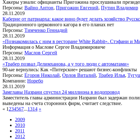
Хакеры узнали: официанты Пригожина прослушивали президент
Персоны:
Вайно Антон
,
Пригожин Евгений
,
Путин Владимир
28.11.2019
Каберне от патриарха: какое вино будет делать хозяйство Русс
Традиционного церковного кагора в его планах нет
Персоны:
Тимченко Геннадий
28.11.2019
«Познакомилась с ним в ресторане White Rabbit». Стэфани и
Информация о Маслове Сергее Владимировиче
Персоны:
Маслов Сергей
28.11.2019
«Трабер позвал Делимханова, а у того люди с автоматами»
90-ые вернулись: Как «Питерские» решают бизнес-конфликты
Персоны:
Егоров Николай
,
Орлов Виталий
,
Трабер Илья
,
Тугу
Компании:
Норебо
28.11.2019
Замглавы Назрани спустил 24 миллиона в водопровод
Заместитель главы администрации Назрани был задержан поли
выведены на счета сторонних фирм, считает следствие.
«
1
2
3
4
5
6
7
...
13
14
»
2009
2010
2011
2012