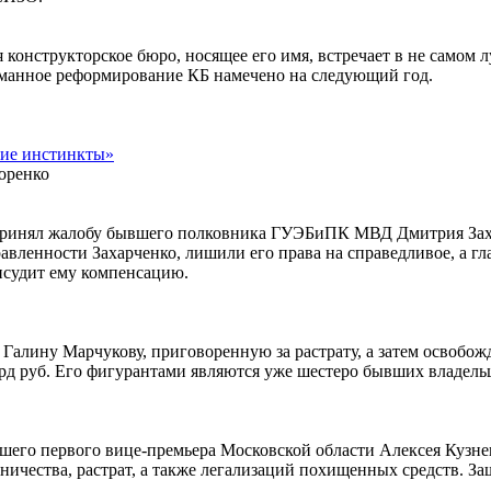
конструкторское бюро, носящее его имя, встречает в не самом 
уманное реформирование КБ намечено на следующий год.
кие инстинкты»
оренко
 принял жалобу бывшего полковника ГУЭБиПК МВД Дмитрия Захар
ленности Захарченко, лишили его права на справедливое, а глав
исудит ему компенсацию.
алину Марчукову, приговоренную за растрату, а затем освобожд
лрд руб. Его фигурантами являются уже шестеро бывших владель
шего первого вице-премьера Московской области Алексея Кузнец
ичества, растрат, а также легализаций похищенных средств. За