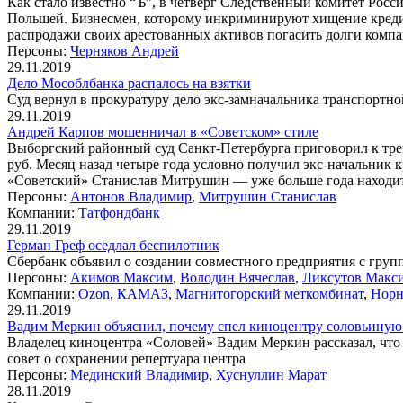
Как стало известно “Ъ”, в четверг Следственный комитет Ро
Польшей. Бизнесмен, которому инкриминируют хищение кредито
распродажи своих арестованных активов погасить долги компа
Персоны:
Черняков Андрей
29.11.2019
Дело Мособлбанка распалось на взятки
Суд вернул в прокуратуру дело экс-замначальника транспорт
29.11.2019
Андрей Карпов мошенничал в «Советском» стиле
Выборгский районный суд Санкт-Петербурга приговорил к тре
руб. Месяц назад четыре года условно получил экс-начальник 
«Советский» Станислав Митрушин — уже больше года находит
Персоны:
Антонов Владимир
,
Митрушин Станислав
Компании:
Татфондбанк
29.11.2019
Герман Греф оседлал беспилотник
Сбербанк объявил о создании совместного предприятия с групп
Персоны:
Акимов Максим
,
Володин Вячеслав
,
Ликсутов Макс
Компании:
Ozon
,
КАМАЗ
,
Магнитогорский меткомбинат
,
Норн
29.11.2019
Вадим Меркин объяснил, почему спел киноцентру соловьиную
Владелец киноцентра «Соловей» Вадим Меркин рассказал, что 
совет о сохранении репертуара центра
Персоны:
Мединский Владимир
,
Хуснуллин Марат
28.11.2019