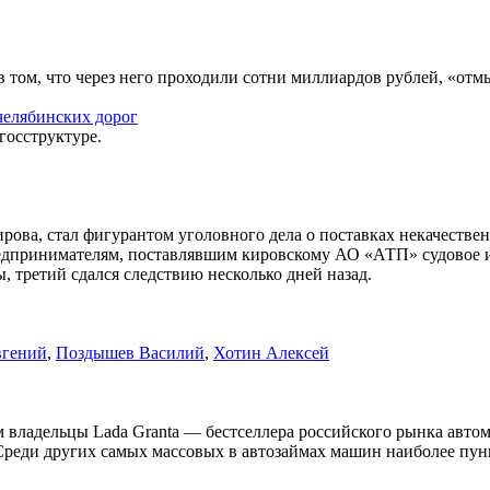
 том, что через него проходили сотни миллиардов рублей, «отм
челябинских дорог
госструктуре.
ова, стал фигурантом уголовного дела о поставках некачественн
 предпринимателям, поставлявшим кировскому АО «АТП» судовое 
 третий сдался следствию несколько дней назад.
вгений
,
Поздышев Василий
,
Хотин Алексей
м владельцы Lada Granta — бестселлера российского рынка авто
. Среди других самых массовых в автозаймах машин наиболее пун