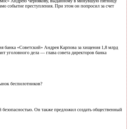
Космос» Андрею Чернякову, выданному в минувшую пятницу
мо событие преступления. При этом он попросил за счет
я банка «Советский» Андрея Карпова за хищения 1,8 млрд
нт уголовного дела — глава совета директоров банка
рынок беспилотников?
й безопасностью. Он также предложил создать общественный