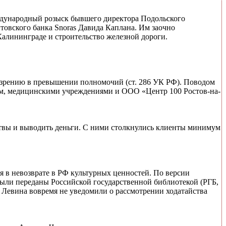
ждународный розыск бывшего директора Подольского
товского банка Snoras Давида Каплана. Им заочно
алининграде и строительство железной дороги.
дозрению в превышении полномочий (ст. 286 УК РФ). Поводом
ом, медицинскими учреждениями и ООО «Центр 100 Ростов-на-
ертвы и выводить деньги. С ними столкнулись клиенты минимум
 в невозврате в РФ культурных ценностей. По версии
 были переданы Российской государственной библиотекой (РГБ,
а Левина вовремя не уведомили о рассмотрении ходатайства