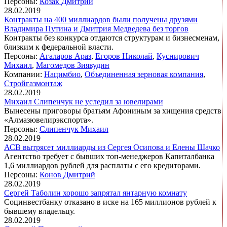
Персоны:
Козак Дмитрий
28.02.2019
Контракты на 400 миллиардов были получены друзями
Владимира Путина и Дмитрия Медведева без торгов
Контракты без конкурса отдаются структурам и бизнесменам,
близким к федеральной власти.
Персоны:
Агаларов Араз
,
Егоров Николай
,
Куснирович
Михаил
,
Магомедов Зиявудин
Компании:
Нацимбио
,
Объединенная зерновая компания
,
Стройгазмонтаж
28.02.2019
Михаил Слипенчук не уследил за ювелирами
Вынесены приговоры братьям Афониным за хищения средств
«Алмазювелирэкспорта».
Персоны:
Слипенчук Михаил
28.02.2019
АСВ вытрясет миллиарды из Сергея Осипова и Елены Шачко
Агентство требует с бывших топ-менеджеров Капиталбанка
1,6 миллиардов рублей для расплаты с его кредиторами.
Персоны:
Конов Дмитрий
28.02.2019
Сергей Таболин хорошо запрятал янтарную комнату
Социнвестбанку отказано в иске на 165 миллионов рублей к
бывшему владельцу.
28.02.2019