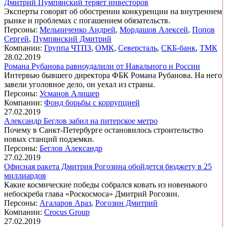
Дмитрий Пумпянский теряет инвесторов
Эксперты говорят об обострении конкуренции на внутреннем
рынке и проблемах с погашением обязательств.
Персоны:
Мельниченко Андрей
,
Мордашов Алексей
,
Попов
Сергей
,
Пумпянский Дмитрий
Компании:
Группа ЧТПЗ
,
ОМК
,
Северсталь
,
СКБ-банк
,
ТМК
28.02.2019
Романа Рубанова равноудалили от Навального и России
Интервью бывшего директора ФБК Романа Рубанова. На него
завели уголовное дело, он уехал из страны.
Персоны:
Усманов Алишер
Компании:
Фонд борьбы с коррупцией
27.02.2019
Александр Беглов забил на питерское метро
Почему в Санкт-Петербурге остановилось строительство
новых станций подземки.
Персоны:
Беглов Александр
27.02.2019
Офисная ракета Дмитрия Рогозина обойдется бюджету в 25
миллиардов
Какие космические победы собрался ковать из новенького
небоскреба глава «Роскосмоса» Дмитрий Рогозин.
Персоны:
Агаларов Араз
,
Рогозин Дмитрий
Компании:
Crocus Group
27.02.2019