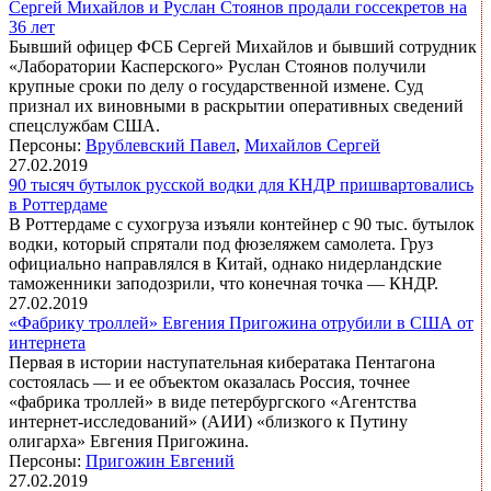
Сергей Михайлов и Руслан Стоянов продали госсекретов на
36 лет
Бывший офицер ФСБ Сергей Михайлов и бывший сотрудник
«Лаборатории Касперского» Руслан Стоянов получили
крупные сроки по делу о государственной измене. Суд
признал их виновными в раскрытии оперативных сведений
спецслужбам США.
Персоны:
Врублевский Павел
,
Михайлов Сергей
27.02.2019
90 тысяч бутылок русской водки для КНДР пришвартовались
в Роттердаме
В Роттердаме с сухогруза изъяли контейнер с 90 тыс. бутылок
водки, который спрятали под фюзеляжем самолета. Груз
официально направлялся в Китай, однако нидерландские
таможенники заподозрили, что конечная точка — КНДР.
27.02.2019
«Фабрику троллей» Евгения Пригожина отрубили в США от
интернета
Первая в истории наступательная кибератака Пентагона
состоялась — и ее объектом оказалась Россия, точнее
«фабрика троллей» в виде петербургского «Агентства
интернет-исследований» (АИИ) «близкого к Путину
олигарха» Евгения Пригожина.
Персоны:
Пригожин Евгений
27.02.2019