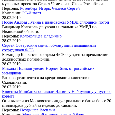
мусорных проектов Сергея Чемезова и Игоря Ротенберга.
Персоны:
Ротенберг Игорь
,
Чемезов Сергей
Компании:
РТ-Инвест
28.02.2019
После Андрея Лузина в ивановском УМВД сплошной потоп
Владимир Колокольцев уволил начальника УМВД по
Ивановской области.
Персоны:
Колокольцев Владимир
28.02.2019
Сергей Совертокин сделал обманутыми дольщиками
сотрудников ФСБ
Командир Кавказского отряда ФСБ осужден за превышение
должностных полномочий.
28.02.2019
Михаил Поляков уведет Нордеа-банк от российских
заемщиков
Банк сосредоточится на кредитовании клиентов из
Скандинавии.
28.02.2019
Клиенты Минбанка оставили Эльвиру Набиуллину у пустого
корыта
Они вывели из Московского индустриального банка более 20
миллиардов рублей за неделю до санации.
Персоны:
Поздышев Василий
Компании:
Московский индустриальный банк