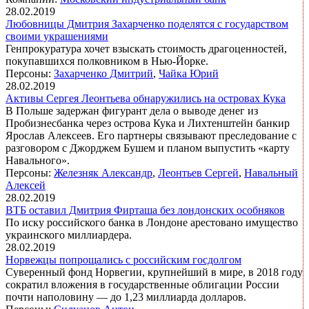
28.02.2019
Любовницы Дмитрия Захарченко поделятся с государством
своими украшениями
Генпрокуратура хочет взыскать стоимость драгоценностей,
покупавшихся полковником в Нью-Йорке.
Персоны:
Захарченко Дмитрий
,
Чайка Юрий
28.02.2019
Активы Сергея Леонтьева обнаружились на островах Кука
В Польше задержан фигурант дела о выводе денег из
Пробизнесбанка через острова Кука и Лихтенштейн банкир
Ярослав Алексеев. Его партнеры связывают преследование с
разговором с Джорджем Бушем и планом выпустить «карту
Навального».
Персоны:
Железняк Александр
,
Леонтьев Сергей
,
Навальный
Алексей
28.02.2019
ВТБ оставил Дмитрия Фирташа без лондонских особняков
По иску российского банка в Лондоне арестовано имущество
украинского миллиардера.
28.02.2019
Норвежцы попрощались с российским госдолгом
Суверенный фонд Норвегии, крупнейший в мире, в 2018 году
сократил вложения в государственные облигации России
почти наполовину — до 1,23 миллиарда долларов.