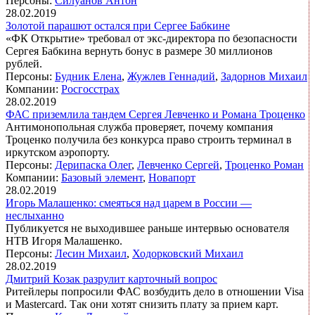
Персоны:
Силуанов Антон
28.02.2019
Золотой парашют остался при Сергее Бабкине
«ФК Открытие» требовал от экс-директора по безопасности
Сергея Бабкина вернуть бонус в размере 30 миллионов
рублей.
Персоны:
Будник Елена
,
Жужлев Геннадий
,
Задорнов Михаил
Компании:
Росгосстрах
28.02.2019
ФАС приземлила тандем Сергея Левченко и Романа Троценко
Антимонопольная служба проверяет, почему компания
Троценко получила без конкурса право строить терминал в
иркутском аэропорту.
Персоны:
Дерипаска Олег
,
Левченко Сергей
,
Троценко Роман
Компании:
Базовый элемент
,
Новапорт
28.02.2019
Игорь Малашенко: смеяться над царем в России —
неслыханно
Публикуется не выходившее раньше интервью основателя
НТВ Игоря Малашенко.
Персоны:
Лесин Михаил
,
Ходорковский Михаил
28.02.2019
Дмитрий Козак разрулит карточный вопрос
Ритейлеры попросили ФАС возбудить дело в отношении Visa
и Mastercard. Так они хотят снизить плату за прием карт.