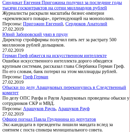
Синдикат Евгения Пригожина получил за последние годы
тысячи госконтрактов на сотни миллиардов рублей
Журналисты раскрыли масштабы бизнес-империи
«кремлевского повара», претендующей на монополию.
Персоны:
Пригожин Евгений
,
Сердюков Анатолий
27.02.2019
Юрий Заборовский увяз в пруду
Директор стройфирмы получил пять лет за растрату 500
миллионов рублей дольщиков.
27.02.2019
Герман Греф обжегся на искусственном интеллекте
Ошибки искусственного интеллекта дорого обходятся
крупным системам, рассказал глава Сбербанка Герман Греф.
По его словам, банк потерял на этом миллиарды рублей.
Персоны:
Греф Герман
27.02.2019
Обыски по делу Арашуковых перекинулись в Следственный
комитет
По делу ОПС Рауфа и Рауля Арашуковых проведены обыски у
сотрудников СКР и МВД.
Персоны:
Арашуков Рауль
,
Арашуков Рауф
27.02.2019
Офшор погнал Павла Грудинина из депутатов
Экс-кандидата в президенты лишили мандата вслед за
снятием с поста спикера муниципального совета.