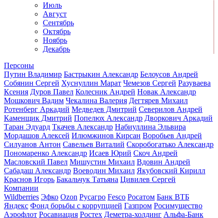
Июль
Август
Сентябрь
Октябрь
Ноябрь
Декабрь
Персоны
Путин Владимир
Бастрыкин Александр
Белоусов Андрей
Собянин Сергей
Хуснуллин Марат
Чемезов Сергей
Разуваева
Ксения
Дуров Павел
Колесник Андрей
Новак Александр
Мошкович Вадим
Чекалина Валерия
Дегтярев Михаил
Ротенберг Аркадий
Медведев Дмитрий
Северилов Андрей
Каменщик Дмитрий
Попелюх Александр
Дворкович Аркадий
Таран Эдуард
Ткачев Александр
Набиуллина Эльвира
Мордашов Алексей
Илюмжинов Кирсан
Воробьев Андрей
Силуанов Антон
Савельев Виталий
Скоробогатько Александр
Пономаренко Александр
Исаев Юрий
Скоч Андрей
Масловский Павел
Мишустин Михаил
Вдовин Андрей
Сабадаш Александр
Воеводин Михаил
Якубовский Кирилл
Краснов Игорь
Бакальчук Татьяна
Цивилев Сергей
Компании
Wildberries
Эфко
Ozon
Русагро
Fesco
Росатом
Банк ВТБ
Яндекс
Фонд борьбы с коррупцией
Газпром
Росимущество
Аэрофлот
Росавиация
Ростех
Деметра-холдинг
Альфа-Банк