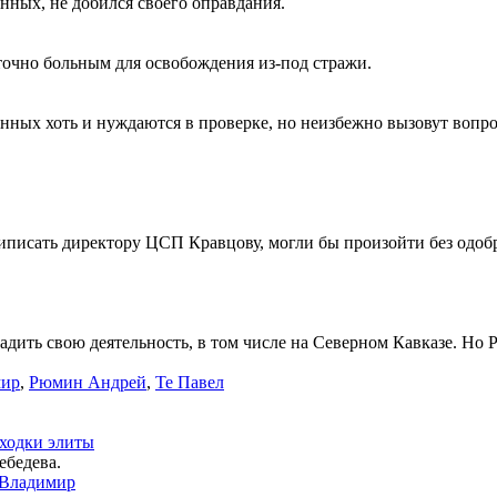
ных, не добился своего оправдания.
точно больным для освобождения из-под стражи.
нных хоть и нуждаются в проверке, но неизбежно вызовут вопр
риписать директору ЦСП Кравцову, могли бы произойти без одо
ить свою деятельность, в том числе на Северном Кавказе. Но Р
мир
,
Рюмин Андрей
,
Те Павел
ыходки элиты
ебедева.
 Владимир