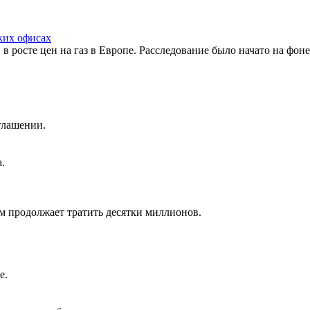
ких офисах
 росте цен на газ в Европе. Расследование было начато на фон
глашении.
.
 продолжает тратить десятки миллионов.
е.