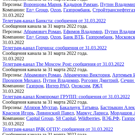
Персоны:
Воронцова Мария
,
Кадыров Рамзан
,
Путин Владими
Компании:
En+ Group
,
Ozon
,
Газпромбанк
,
Стройтранснефтегаз
31.03.2022
Телеграм-канал Банкста: сообщения от 31.03.2022
Сообщения канала за 31 марта 2022 года.
Персоны:
Абрамович Роман
,
Ефимов Владимир
,
Путин Влади
Компании:
En+ Group
,
Ozon
,
Банк ВТБ
,
Газпромбанк
,
Московск
31.03.2022
Телеграм-канал Горчица: сообщения от 31.03.2022
Сообщения канала за 31 марта 2022 года.
31.03.2022
Телеграм-канал The Moscow Post: сообщения от 31.03.2022
Сообщения канала за 31 марта 2022 года.
Персоны:
Абрамович Роман
,
Абрамченко Виктория
,
Артемьев 
Прохоров Михаил
,
Путин Владимир
,
Рогозин Дмитрий
,
Сечин
Компании:
Газпром
,
Интер РАО
,
Онэксим
,
РЖД
31.03.2022
Телеграм-канал Компромат ГРУПП: сообщения от 31.03.2022
Сообщения канала за 31 марта 2022 года.
Персоны:
Аблязов Мухтар
,
Бакальчук Татьяна
,
Бастрыкин Алек
Краснов Игорь
,
Ливинский Павел
,
Маркус Лариса
,
Мордашов 
Компании:
Capital Group
,
S8 Capital
,
Wildberries
,
ВЭБ.РФ
,
Газпр
31.03.2022
Телеграм-канал ВЧК ОГПУ: сообщения от 31.03.2022
Сообщения канала за 31 марта 2022 года.