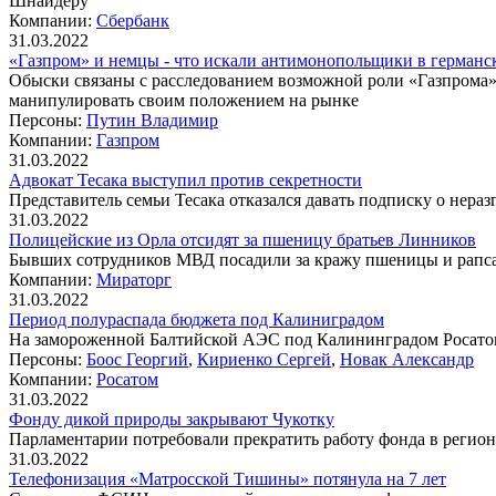
Шнайдеру
Компании:
Сбербанк
31.03.2022
«Газпром» и немцы - что искали антимонопольщики в германс
Обыски связаны с расследованием возможной роли «Газпрома» в
манипулировать своим положением на рынке
Персоны:
Путин Владимир
Компании:
Газпром
31.03.2022
Адвокат Тесака выступил против секретности
Представитель семьи Тесака отказался давать подписку о нераз
31.03.2022
Полицейские из Орла отсидят за пшеницу братьев Линников
Бывших сотрудников МВД посадили за кражу пшеницы и рапса
Компании:
Мираторг
31.03.2022
Период полураспада бюджета под Калиниградом
На замороженной Балтийской АЭС под Калининградом Росатом
Персоны:
Боос Георгий
,
Кириенко Сергей
,
Новак Александр
Компании:
Росатом
31.03.2022
Фонду дикой природы закрывают Чукотку
Парламентарии потребовали прекратить работу фонда в регион
31.03.2022
Телефонизация «Матросской Тишины» потянула на 7 лет