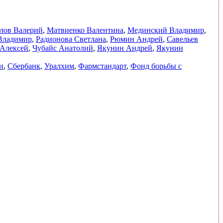
лов Валерий
,
Матвиенко Валентина
,
Мединский Владимир
,
Владимир
,
Радионова Светлана
,
Рюмин Андрей
,
Савельев
 Алексей
,
Чубайс Анатолий
,
Якунин Андрей
,
Якунин
и
,
Сбербанк
,
Уралхим
,
Фармстандарт
,
Фонд борьбы с