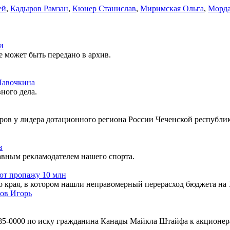
ей
,
Кадыров Рамзан
,
Кюнер Станислав
,
Миримская Ольга
,
Морда
и
 может быть передано в архив.
Лавочкина
ного дела.
ов у лидера дотационного региона России Чеченской республик
в
лавным рекламодателем нашего спорта.
ют пропажу 10 млн
о края, в котором нашли неправомерный перерасход бюджета на
ов Игорь
664585-0000 по иску гражданина Канады Майкла Штайфа к акцио