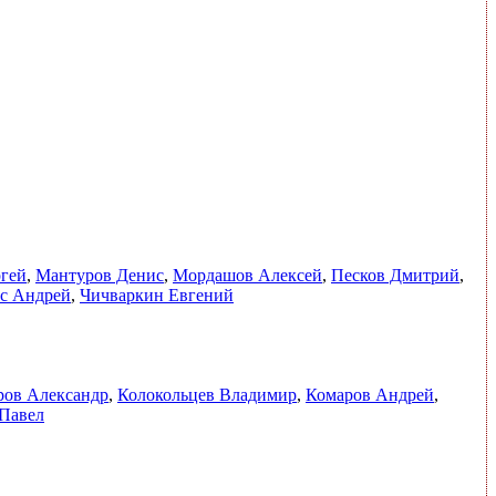
ргей
,
Мантуров Денис
,
Мордашов Алексей
,
Песков Дмитрий
,
с Андрей
,
Чичваркин Евгений
ов Александр
,
Колокольцев Владимир
,
Комаров Андрей
,
 Павел