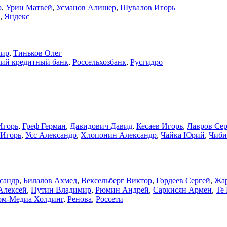
р
,
Урин Матвей
,
Усманов Алишер
,
Шувалов Игорь
,
Яндекс
мир
,
Тиньков Олег
ий кредитный банк
,
Россельхозбанк
,
Русгидро
Игорь
,
Греф Герман
,
Давидович Давид
,
Кесаев Игорь
,
Лавров Се
 Игорь
,
Усс Александр
,
Хлопонин Александр
,
Чайка Юрий
,
Чиби
сандр
,
Билалов Ахмед
,
Вексельберг Виктор
,
Гордеев Сергей
,
Жар
Алексей
,
Путин Владимир
,
Рюмин Андрей
,
Саркисян Армен
,
Те
ом-Медиа Холдинг
,
Ренова
,
Россети