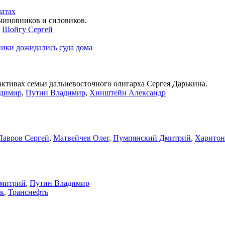
латах
иновников и силовиков.
,
Шойгу Сергей
ики дожидались суда дома
активах семьи дальневосточного олигарха Сергея Дарькина.
димир
,
Путин Владимир
,
Хинштейн Александр
Лавров Сергей
,
Матвейчев Олег
,
Пумпянский Дмитрий
,
Харитон
митрий
,
Путин Владимир
к
,
Транснефть