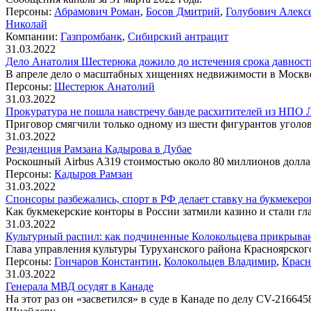
Персоны:
Абрамович Роман
,
Босов Дмитрий
,
Голубович Алекс
Николай
Компании:
Газпромбанк
,
Сибирский антрацит
31.03.2022
Дело Анатолия Шестерюка дожило до истечения срока давност
В апреле дело о масштабных хищениях недвижимости в Москве
Персоны:
Шестерюк Анатолий
31.03.2022
Прокуратура не пошла навстречу банде расхитителей из НПО 
Приговор смягчили только одному из шести фигурантов уголов
31.03.2022
Резиденция Рамзана Кадырова в Дубае
Роскошный Airbus A319 стоимостью около 80 миллионов доллар
Персоны:
Кадыров Рамзан
31.03.2022
Спонсоры разбежались, спорт в РФ делает ставку на букмекеро
Как букмекерские конторы в России затмили казино и стали г
31.03.2022
Культурный распил: как подчиненные Колокольцева прикрыва
Глава управления культуры Туруханского района Красноярског
Персоны:
Гончаров Константин
,
Колокольцев Владимир
,
Красн
31.03.2022
Генерала МВД осудят в Канаде
На этот раз он «засветился» в суде в Канаде по делу CV-21