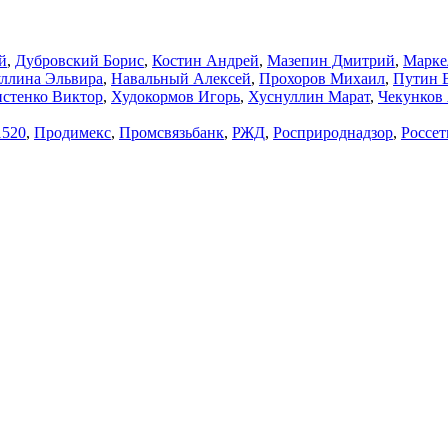
й
,
Дубровский Борис
,
Костин Андрей
,
Мазепин Дмитрий
,
Марке
ллина Эльвира
,
Навальный Алексей
,
Прохоров Михаил
,
Путин 
стенко Виктор
,
Худокормов Игорь
,
Хуснуллин Марат
,
Чекунков
1520
,
Продимекс
,
Промсвязьбанк
,
РЖД
,
Росприроднадзор
,
Россет