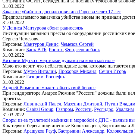
Сотрудник ФСИН, осужденный за поставку телефонов заключен
31.03.2022
Заказное убийство догнало ювелира Гареева через 17 лет
Предполагаемого заказчика убийства вдовы не признали доста
31.03.2022
У Дениса Мантурова сбоит радиосвязь
Инсинуации западной прессы об оборудовании российских вое
Сергею Чемезову.
Персоны:
Мантуров Денис
,
Чемезов Сергей
Компании:
Банк ВТБ
,
Ростех
,
Фондсервисбанк
31.03.2022
Виталий Мутко с мертвыми душами на короткой ноге
Мало кто верит, что неблаговидные дела, которые пытаются п
Персоны:
Мутко Виталий
,
Прохоров Михаил
,
Сечин Игорь
Компании:
Газпром
,
Роснефть
31.03.2022
Андрей Рюмин не может забыть свой бизнес
При гендиректоре Андрее Рюмине "Россети" должны были налад
проекты.
Персоны:
Ливинский Павел
,
Мазепин Дмитрий
,
Путин Влади
Компании:
Capital Group
,
Газпром
,
Россети
,
Русгидро
,
Уралхим
31.03.2022
Споры из-за туалетной кабинки и мордобой с ДПС - пьяные в
Как теряют берега подчиненные Колокольцева, Бортникова и Л
Персоны:
Арашуков Рауф
,
Бастрыкин Александр
,
Колокольцев