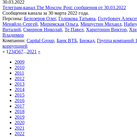
30.03.2022
Телеграм-канал The Moscow Post: сообщения от 30.03.2022
Сообщения канала за 30 марта 2022 года.
Персоны:
Белозеров Олег
,
Голикова Татьяна
,
Голубович Алексе
Меняйло Сергей
,
Миримская Ольга
,
Мишустин Михаил
,
Набиу
Виталий
,
Смирнов Николай
,
Те Павел
,
Харитонин Виктор
,
Хри
Владимир
Компании:
Capital Group
,
Банк ВТБ
,
Биокад
,
Группа компаний 
коррупцией
«
1
2
3
4
5
6
7
...
20
21
»
2009
2010
2011
2012
2013
2014
2015
2016
2017
2018
2019
2020
2021
2022