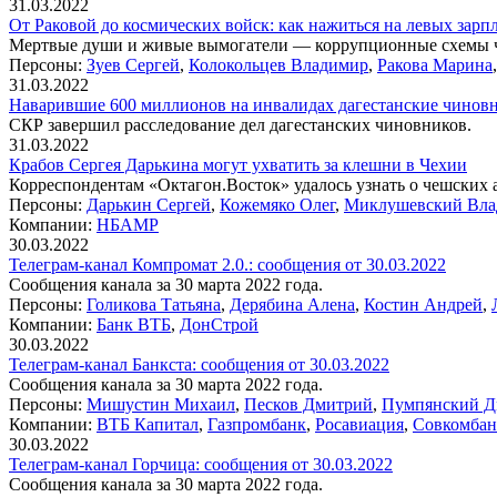
31.03.2022
От Раковой до космических войск: как нажиться на левых зарп
Мертвые души и живые вымогатели — коррупционные схемы ч
Персоны:
Зуев Сергей
,
Колокольцев Владимир
,
Ракова Марина
31.03.2022
Наварившие 600 миллионов на инвалидах дагестанские чиновн
СКР завершил расследование дел дагестанских чиновников.
31.03.2022
Крабов Сергея Дарькина могут ухватить за клешни в Чехии
Корреспондентам «Октагон.Восток» удалось узнать о чешских 
Персоны:
Дарькин Сергей
,
Кожемяко Олег
,
Миклушевский Вла
Компании:
НБАМР
30.03.2022
Телеграм-канал Компромат 2.0.: сообщения от 30.03.2022
Сообщения канала за 30 марта 2022 года.
Персоны:
Голикова Татьяна
,
Дерябина Алена
,
Костин Андрей
,
Компании:
Банк ВТБ
,
ДонСтрой
30.03.2022
Телеграм-канал Банкста: сообщения от 30.03.2022
Сообщения канала за 30 марта 2022 года.
Персоны:
Мишустин Михаил
,
Песков Дмитрий
,
Пумпянский Д
Компании:
ВТБ Капитал
,
Газпромбанк
,
Росавиация
,
Совкомбан
30.03.2022
Телеграм-канал Горчица: сообщения от 30.03.2022
Сообщения канала за 30 марта 2022 года.