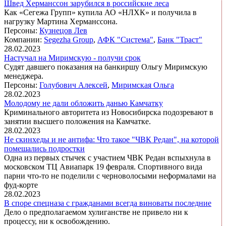
Швед Херманссон зарубился в российские леса
Как «Сегежа Групп» купила АО «НЛХК» и получила в
нагрузку Мартина Херманссона.
Персоны:
Кузнецов Лев
Компании:
Segezha Group
,
АФК "Система"
,
Банк "Траст"
28.02.2023
Настучал на Миримскую - получи срок
Судят давшего показания на банкиршу Ольгу Миримскую
менеджера.
Персоны:
Голубович Алексей
,
Миримская Ольга
28.02.2023
Молодому не дали обложить данью Камчатку
Криминального авторитета из Новосибирска подозревают в
занятии высшего положения на Камчатке.
28.02.2023
Не скинхеды и не антифа: Что такое "ЧВК Редан", на которой
помешались подростки
Одна из первых стычек с участием ЧВК Редан вспыхнула в
московском ТЦ Авиапарк 19 февраля. Спортивного вида
парни что-то не поделили с черноволосыми неформалами на
фуд-корте
28.02.2023
В споре спецназа с гражданами всегда виноваты последние
Дело о предполагаемом хулиганстве не привело ни к
процессу, ни к освобождению.