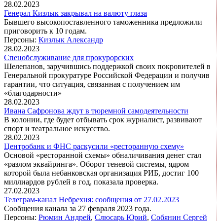
28.02.2023
Генерал Кизлык закрывал на валюту глаза
Бывшего высокопоставленного таможенника предложили
приговорить к 10 годам.
Персоны:
Кизлык Александр
28.02.2023
Спецобслуживание для прокурорских
Шелепанов, заручившись поддержкой своих покровителей в
Генеральной прокуратуре Российской Федерации и получив
гарантии, что ситуация, связанная с получением им
«благодарности»
28.02.2023
Ивана Сафронова ждут в тюремной самодеятельности
В колонии, где будет отбывать срок журналист, развивают
спорт и театральное искусство.
28.02.2023
Центробанк и ФНС раскусили «ресторанную схему»
Основой «ресторанной схемы» обналичивания денег стал
«разлом эквайринга». Оборот теневой системы, ядром
которой была небанковская организация РИБ, достиг 100
миллиардов рублей в год, показала проверка.
27.02.2023
Телеграм-канал Небрехня: сообщения от 27.02.2023
Сообщения канала за 27 февраля 2023 года.
Персоны:
Рюмин Андрей
,
Слюсарь Юрий
,
Собянин Сергей