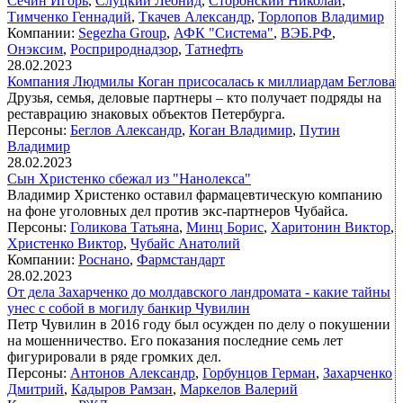
Сечин Игорь
,
Слуцкий Леонид
,
Сторонский Николай
,
Тимченко Геннадий
,
Ткачев Александр
,
Торлопов Владимир
Компании:
Segezha Group
,
АФК "Система"
,
ВЭБ.РФ
,
Онэксим
,
Росприроднадзор
,
Татнефть
28.02.2023
Компания Людмилы Коган присосалась к миллиардам Беглова
Друзья, семья, деловые партнеры – кто получает подряды на
реставрацию знаковых объектов Петербурга.
Персоны:
Беглов Александр
,
Коган Владимир
,
Путин
Владимир
28.02.2023
Сын Христенко сбежал из "Нанолекса"
Владимир Христенко оставил фармацевтическую компанию
на фоне уголовных дел против экс-партнеров Чубайса.
Персоны:
Голикова Татьяна
,
Минц Борис
,
Харитонин Виктор
,
Христенко Виктор
,
Чубайс Анатолий
Компании:
Роснано
,
Фармстандарт
28.02.2023
От дела Захарченко до молдавского ландромата - какие тайны
унес с собой в могилу банкир Чувилин
Петр Чувилин в 2016 году был осужден по делу о покушении
на мошенничество. Его показания последние семь лет
фигурировали в ряде громких дел.
Персоны:
Антонов Александр
,
Горбунцов Герман
,
Захарченко
Дмитрий
,
Кадыров Рамзан
,
Маркелов Валерий