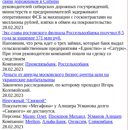
связи дорожников в Сибири
руководителей сибирских дорожных госучреждений,
министерств и предпринимателей задерживают
оперативники ФСБ за махинации с госконтрактами на
миллионы рублей, взятки в обмен на покровительство
28.02.2023
Экс-глава ростовского филиала Россельхозбанка получил 8,5
года за хищение 171 млн руб.
Напомним, что речь идет о трех займах, которые банк выдал
сельскохозяйственным предприятиям «Единство» и «Сатурн».
При этом руководители компаний пошли на сделку со
следствием
Компании:
Промсвязьбанк
,
Россельхозбанк
28.02.2023
Деньги от аренды московского бизнес-центра шли на
украинские нацбатальоны
Закончено расследование, по которому проходил Игорь
Коломойский.
28.02.2023
Ненужный "Связной"
Покупателю «Мегафона» у Алишера Усманова долги
«Связного» не достанутся.
Персоны:
Малис Олег
,
Прохоров Михаил
,
Усманов Алишер
Компании:
Merlion
,
Альфа-Банк
,
Онэксим
,
Совкомбанк
28.02.2023