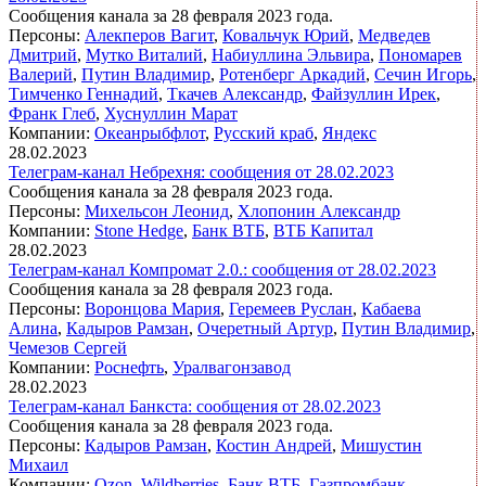
Сообщения канала за 28 февраля 2023 года.
Персоны:
Алекперов Вагит
,
Ковальчук Юрий
,
Медведев
Дмитрий
,
Мутко Виталий
,
Набиуллина Эльвира
,
Пономарев
Валерий
,
Путин Владимир
,
Ротенберг Аркадий
,
Сечин Игорь
,
Тимченко Геннадий
,
Ткачев Александр
,
Файзуллин Ирек
,
Франк Глеб
,
Хуснуллин Марат
Компании:
Океанрыбфлот
,
Русский краб
,
Яндекс
28.02.2023
Телеграм-канал Небрехня: сообщения от 28.02.2023
Сообщения канала за 28 февраля 2023 года.
Персоны:
Михельсон Леонид
,
Хлопонин Александр
Компании:
Stone Hedge
,
Банк ВТБ
,
ВТБ Капитал
28.02.2023
Телеграм-канал Компромат 2.0.: сообщения от 28.02.2023
Сообщения канала за 28 февраля 2023 года.
Персоны:
Воронцова Мария
,
Геремеев Руслан
,
Кабаева
Алина
,
Кадыров Рамзан
,
Очеретный Артур
,
Путин Владимир
,
Чемезов Сергей
Компании:
Роснефть
,
Уралвагонзавод
28.02.2023
Телеграм-канал Банкста: сообщения от 28.02.2023
Сообщения канала за 28 февраля 2023 года.
Персоны:
Кадыров Рамзан
,
Костин Андрей
,
Мишустин
Михаил
Компании:
Ozon
,
Wildberries
,
Банк ВТБ
,
Газпромбанк
,