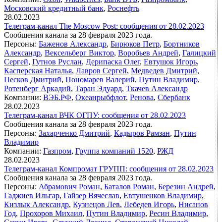
Московский кредитный банк
,
Роснефть
28.02.2023
Телеграм-канал The Moscow Post: сообщения от 28.02.2023
Сообщения канала за 28 февраля 2023 года.
Персоны:
Баженов Александр
,
Бирюков Петр
,
Бортников
Александр
,
Вексельберг Виктор
,
Воробьев Андрей
,
Галицкий
Сергей
,
Гутнов Руслан
,
Дерипаска Олег
,
Евтушок Игорь
,
Касперская Наталья
,
Лавров Сергей
,
Медведев Дмитрий
,
Песков Дмитрий
,
Пономарев Валерий
,
Путин Владимир
,
Ротенберг Аркадий
,
Таран Эдуард
,
Ткачев Александр
Компании:
ВЭБ.РФ
,
Океанрыбфлот
,
Ренова
,
Сбербанк
28.02.2023
Телеграм-канал ВЧК ОГПУ: сообщения от 28.02.2023
Сообщения канала за 28 февраля 2023 года.
Персоны:
Захарченко Дмитрий
,
Кадыров Рамзан
,
Путин
Владимир
Компании:
Газпром
,
Группа компаний 1520
,
РЖД
28.02.2023
Телеграм-канал Компромат ГРУПП: сообщения от 28.02.2023
Сообщения канала за 28 февраля 2023 года.
Персоны:
Абрамович Роман
,
Баталов Роман
,
Березин Андрей
,
Гаджиев Ильгар
,
Гайзер Вячеслав
,
Евтушенков Владимир
,
Кизлык Александр
,
Кузнецов Лев
,
Лебедев Игорь
,
Нисанов
Год
,
Прохоров Михаил
,
Путин Владимир
,
Ресин Владимир
,