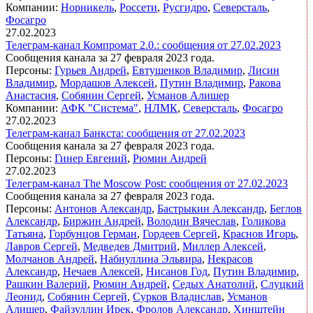
Компании:
Норникель
,
Россети
,
Русгидро
,
Северсталь
,
Фосагро
27.02.2023
Телеграм-канал Компромат 2.0.: сообщения от 27.02.2023
Сообщения канала за 27 февраля 2023 года.
Персоны:
Гурьев Андрей
,
Евтушенков Владимир
,
Лисин
Владимир
,
Мордашов Алексей
,
Путин Владимир
,
Ракова
Анастасия
,
Собянин Сергей
,
Усманов Алишер
Компании:
АФК "Система"
,
НЛМК
,
Северсталь
,
Фосагро
27.02.2023
Телеграм-канал Банкста: сообщения от 27.02.2023
Сообщения канала за 27 февраля 2023 года.
Персоны:
Гинер Евгений
,
Рюмин Андрей
27.02.2023
Телеграм-канал The Moscow Post: сообщения от 27.02.2023
Сообщения канала за 27 февраля 2023 года.
Персоны:
Антонов Александр
,
Бастрыкин Александр
,
Беглов
Александр
,
Биржин Андрей
,
Володин Вячеслав
,
Голикова
Татьяна
,
Горбунцов Герман
,
Гордеев Сергей
,
Краснов Игорь
,
Лавров Сергей
,
Медведев Дмитрий
,
Миллер Алексей
,
Молчанов Андрей
,
Набиуллина Эльвира
,
Некрасов
Александр
,
Нечаев Алексей
,
Нисанов Год
,
Путин Владимир
,
Рашкин Валерий
,
Рюмин Андрей
,
Седых Анатолий
,
Слуцкий
Леонид
,
Собянин Сергей
,
Сурков Владислав
,
Усманов
Алишер
,
Файзуллин Ирек
,
Фролов Александр
,
Хинштейн