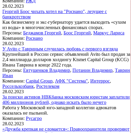
Компании:
РЖД
28.02.2023
Георгий Боос чихать хотел на "Роснано", лезущее с
банкротством
Как бизнесмену и экс-губернатору удается выходить «сухим
из воды» в многочисленных финансовых спорах.
Персоны:
Беджамов Георгий
,
Боос Георгий
,
Маркус Лариса
Компании:
Роснано
28.02.2023
У Avito с Тавриным случилась любовь с первого взгляда
Крупнейший в России сервис объявлений Avito был продан за
2,4 миллиарда долларов холдингу Kismet Capital Group (KCG)
Ивана Таврина в конце 2022 года.
Персоны:
Евтушенков Владимир
,
Потанин Владимир
,
Таврин
Иван
Компании:
Capital Group
,
АФК "Система"
,
Интеррос
,
Россельхозбанк
,
Ростелеком
28.02.2023
За поиски активов НВКбанка московским юристам заплатили
406 миллионов рублей, однако искать было нечего
Работа у Московской юго-западной коллегии адвокатов
оказалась не пыльной.
Компании:
Русагро
28.02.2023
«Дружба крепкая не сломается»: Правоохранители проверяют