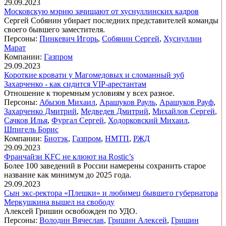
29.09.2023
Московскую мэрию зачищают от хуснуллинских кадров
Сергей Собянин убирает последних представителей команды
своего бывшего заместителя.
Персоны:
Пинкевич Игорь
,
Собянин Сергей
,
Хуснуллин
Марат
Компании:
Газпром
29.09.2023
Короткие кровати у Магомедовых и сломанный зуб
Захарченко - как сидится VIP-арестантам
Отношение к тюремным условиям у всех разное.
Персоны:
Абызов Михаил
,
Арашуков Рауль
,
Арашуков Рауф
,
Захарченко Дмитрий
,
Медведев Дмитрий
,
Михайлов Сергей
,
Сачков Илья
,
Фургал Сергей
,
Ходорковский Михаил
,
Шпигель Борис
Компании:
Биотэк
,
Газпром
,
НМТП
,
РЖД
29.09.2023
Франчайзи KFC не клюют на Rostic’s
Более 100 заведений в России намерены сохранить старое
название как минимум до 2025 года.
29.09.2023
Сын экс-ректора «Плешки» и любимец бывшего губернатора
Меркушкина вышел на свободу
Алексей Гришин освобожден по УДО.
Персоны:
Володин Вячеслав
,
Гришин Алексей
,
Гришин