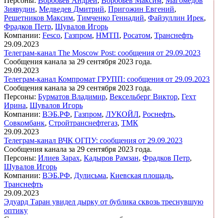
Персоны:
Воробьев Андрей
,
Воробьев Максим
,
Магомедов
Зиявудин
,
Медведев Дмитрий
,
Пригожин Евгений
,
Решетников Максим
,
Тимченко Геннадий
,
Файзуллин Ирек
,
Фрадков Петр
,
Шувалов Игорь
Компании:
Fesco
,
Газпром
,
НМТП
,
Росатом
,
Транснефть
29.09.2023
Телеграм-канал The Moscow Post: сообщения от 29.09.2023
Сообщения канала за 29 сентября 2023 года.
29.09.2023
Телеграм-канал Компромат ГРУПП: сообщения от 29.09.2023
Сообщения канала за 29 сентября 2023 года.
Персоны:
Бурматов Владимир
,
Вексельберг Виктор
,
Гехт
Ирина
,
Шувалов Игорь
Компании:
ВЭБ.РФ
,
Газпром
,
ЛУКОЙЛ
,
Роснефть
,
Совкомбанк
,
Стройтранснефтегаз
,
ТМК
29.09.2023
Телеграм-канал ВЧК ОГПУ: сообщения от 29.09.2023
Сообщения канала за 29 сентября 2023 года.
Персоны:
Илиев Зарах
,
Кадыров Рамзан
,
Фрадков Петр
,
Шувалов Игорь
Компании:
ВЭБ.РФ
,
Дулисьма
,
Киевская площадь
,
Транснефть
29.09.2023
Эдуард Таран увидел дырку от бублика сквозь треснувшую
оптику