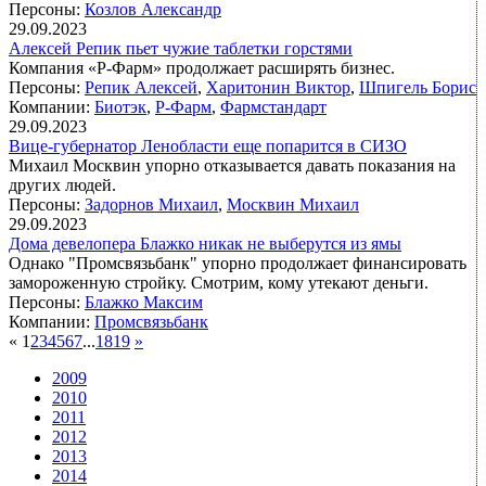
Персоны:
Козлов Александр
29.09.2023
Алексей Репик пьет чужие таблетки горстями
Компания
«Р-Фарм» продолжает расширять бизнес.
Персоны:
Репик Алексей
,
Харитонин Виктор
,
Шпигель Борис
Компании:
Биотэк
,
Р-Фарм
,
Фармстандарт
29.09.2023
Вице-губернатор Ленобласти еще попарится в СИЗО
Михаил Москвин упорно отказывается давать показания на
других людей.
Персоны:
Задорнов Михаил
,
Москвин Михаил
29.09.2023
Дома девелопера Блажко никак не выберутся из ямы
Однако "Промсвязьбанк" упорно продолжает финансировать
замороженную стройку. Смотрим, кому утекают деньги.
Персоны:
Блажко Максим
Компании:
Промсвязьбанк
«
1
2
3
4
5
6
7
...
18
19
»
2009
2010
2011
2012
2013
2014