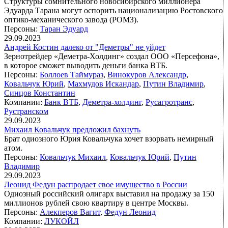
Структуры сомнительного новосибирского миллионера
Эдуарда Тарана могут оспорить национализацию Ростовского
оптико-механического завода (РОМЗ).
Персоны:
Таран Эдуард
29.09.2023
Андрей Костин далеко от "Деметры" не уйдет
Зернотрейдер «Деметра-Холдинг» создал ООО «Персефона»,
в которое сможет выводить деньги банка ВТБ.
Персоны:
Боллоев Таймураз
,
Винокуров Александр
,
Ковальчук Юрий
,
Махмудов Искандар
,
Путин Владимир
,
Синцов Константин
Компании:
Банк ВТБ
,
Деметра-холдинг
,
Русагротранс
,
Рустранском
29.09.2023
Михаил Ковальчук предложил бахнуть
Брат одиозного Юрия Ковальчука хочет взорвать немирный
атом.
Персоны:
Ковальчук Михаил
,
Ковальчук Юрий
,
Путин
Владимир
29.09.2023
Леонид Федун распродает свое имущество в России
Одиозный российский олигарх выставил на продажу за 150
миллионов рублей свою квартиру в центре Москвы.
Персоны:
Алекперов Вагит
,
Федун Леонид
Компании:
ЛУКОЙЛ