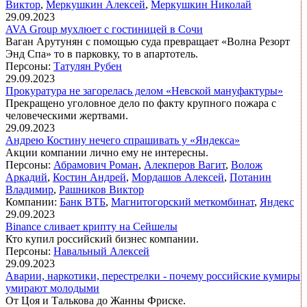
Виктор
,
Меркушкин Алексей
,
Меркушкин Николай
29.09.2023
AVA Group мухлюет с гостиницей в Сочи
Ваган Арутунян с помощью суда превращает
«Волна Резорт
Энд Спа» то в парковку, то в апартотель.
Персоны:
Татулян Рубен
29.09.2023
Прокуратура не загорелась делом «Невской мануфактуры»
Прекращено уголовное дело по факту крупного пожара с
человеческими жертвами.
29.09.2023
Андрею Костину нечего спрашивать у «Яндекса»
Акции компании лично ему не интересны.
Персоны:
Абрамович Роман
,
Алекперов Вагит
,
Волож
Аркадий
,
Костин Андрей
,
Мордашов Алексей
,
Потанин
Владимир
,
Рашников Виктор
Компании:
Банк ВТБ
,
Магнитогорский меткомбинат
,
Яндекс
29.09.2023
Binance сливает крипту на Сейшелы
Кто купил российский бизнес компании.
Персоны:
Навальный Алексей
29.09.2023
Аварии, наркотики, перестрелки - почему российские кумиры
умирают молодыми
От Цоя и Талькова до Жанны Фриске.