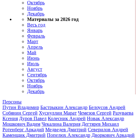
Октябрь
Ноябрь
Декабрь
Материалы за 2026 год
Весь год
Январь
Февраль
Март
Апрель
Май
Июнь
Июль
Август
Сентябрь
Октябрь
Ноябрь
Декабрь
Персоны
Путин Владимир
Бастрыкин Александр
Белоусов Андрей
Собянин Сергей
Хуснуллин Марат
Чемезов Сергей
Разуваева
Ксения
Дуров Павел
Колесник Андрей
Новак Александр
Мошкович Вадим
Чекалина Валерия
Дегтярев Михаил
Ротенберг Аркадий
Медведев Дмитрий
Северилов Андрей
Каменщик Дмитрий
Попелюх Александр
Дворкович Аркадий