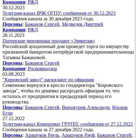
Компании
:
РЖД
30.12.2023
Телеграм-канал ВЧК ОГПУ: сообщения от 30.12.2023
Сообщения канала за 30 декабря 2023 года.
Персоны
:
Бажанов Сергей
,
Медведев Дмитрий
Компании
:
РЖД
28.11.2023
Питерские чиновники продают «Эрмитаж»
Российский аукционный дом проведет торги по имуществу
признанной банкротом петербургской предпринимательницы
Татьяны Бажановой.
Персоны
:
Бажанов Сергей
Компании
:
Роскомнадзор
03.08.2023
"Кировский завод" раскидают по офшорам
Семененко вернулся в кресло гендиректора "Кировского
завода", чтобы по дешевке распродать офшорам то, что
осталось от предприятия в предыдущий период его
руководства.
Персоны
:
Бажанов Сергей
,
Винокуров Александр
,
Носков
Егор
27.12.2022
Телеграм-канал Компромат ГРУПП: сообщения от 27.12.2022
Сообщения канала за 27 декабря 2022 года.
Персоны
:
Арашуков Рауль
,
Арашуков Рауф
,
Бажанов Сергей
,