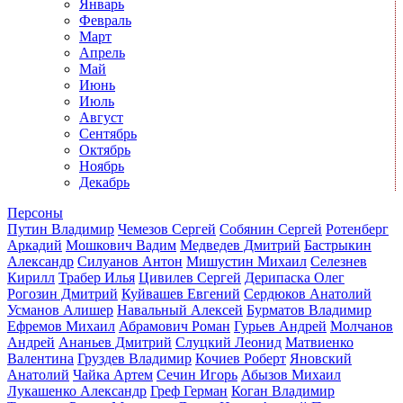
Январь
Февраль
Март
Апрель
Май
Июнь
Июль
Август
Сентябрь
Октябрь
Ноябрь
Декабрь
Персоны
Путин Владимир
Чемезов Сергей
Собянин Сергей
Ротенберг
Аркадий
Мошкович Вадим
Медведев Дмитрий
Бастрыкин
Александр
Силуанов Антон
Мишустин Михаил
Селезнев
Кирилл
Трабер Илья
Цивилев Сергей
Дерипаска Олег
Рогозин Дмитрий
Куйвашев Евгений
Сердюков Анатолий
Усманов Алишер
Навальный Алексей
Бурматов Владимир
Ефремов Михаил
Абрамович Роман
Гурьев Андрей
Молчанов
Андрей
Ананьев Дмитрий
Слуцкий Леонид
Матвиенко
Валентина
Груздев Владимир
Кочиев Роберт
Яновский
Анатолий
Чайка Артем
Сечин Игорь
Абызов Михаил
Лукашенко Александр
Греф Герман
Коган Владимир