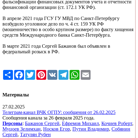
фальсификации финансовых документов учета и отчетности
финансовой организации (ст. 172.1 УК РФ).
В апреле 2021 года ГСУ ГУ МВД по Санкт-Петербургу
возбудило уголовное дело по ч. 4 ст. 159 УК РФ
(мошенничество в особо крупном размере) по факту хищения
средств Международного банка Санкт-Петербурга.
В марте 2021 года Сергей Бажанов был объявлен в
федеральный розыск в РФ.
Share
Facebook
Twitter
Pinterest
VK
Telegram
WhatsApp
Email
Материалы
27.02.2025
Телеграм-канал ВЧК ОГПУ: сообщения от 26.02.2025
Сообщения канала за 26 февраля 2025 года.
Персоны
:
Бажанов Сергей
,
Ефремов Михаил
,
Кочиев Роберт
,
Муцоев Зелимхан
,
Носков Егор
,
Путин Владимир
,
Собянин
Сергей
,
Татулян Рубен