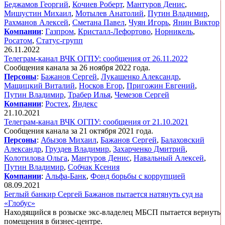
Беджамов Георгий
,
Кочиев Роберт
,
Мантуров Денис
,
Мишустин Михаил
,
Мотылев Анатолий
,
Путин Владимир
,
Рахманов Алексей
,
Сметана Павел
,
Чуян Игорь
,
Янин Виктор
Компании
:
Газпром
,
Кристалл-Лефортово
,
Норникель
,
Росатом
,
Статус-групп
26.11.2022
Телеграм-канал ВЧК ОГПУ: сообщения от 26.11.2022
Сообщения канала за 26 ноября 2022 года.
Персоны
:
Бажанов Сергей
,
Лукашенко Александр
,
Мащицкий Виталий
,
Носков Егор
,
Пригожин Евгений
,
Путин Владимир
,
Трабер Илья
,
Чемезов Сергей
Компании
:
Ростех
,
Яндекс
21.10.2021
Телеграм-канал ВЧК ОГПУ: сообщения от 21.10.2021
Сообщения канала за 21 октября 2021 года.
Персоны
:
Абызов Михаил
,
Бажанов Сергей
,
Балаховский
Александр
,
Груздев Владимир
,
Захарченко Дмитрий
,
Колотилова Ольга
,
Мантуров Денис
,
Навальный Алексей
,
Путин Владимир
,
Собчак Ксения
Компании
:
Альфа-Банк
,
Фонд борьбы с коррупцией
08.09.2021
Беглый банкир Сергей Бажанов пытается натянуть суд на
«Глобус»
Находящийся в розыске экс-владелец МБСП пытается вернуть
помещения в бизнес-центре.