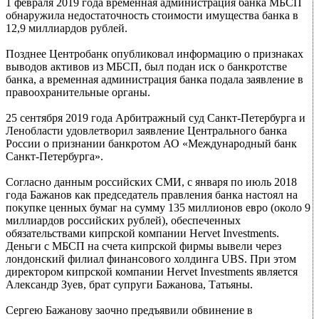
1 февраля 2019 года временная администрация банка МБСП
обнаружила недостаточность стоимости имущества банка в
12,9 миллиардов рублей.
Позднее Центробанк опубликовал информацию о признаках
выводов активов из МБСП, был подан иск о банкротстве
банка, а временная администрация банка подала заявление в
правоохранительные органы.
25 сентября 2019 года Арбитражный суд Санкт-Петербурга и
Ленобласти удовлетворил заявление Центрального банка
России о признании банкротом АО «Международный банк
Санкт-Петербурга».
Согласно данным российских СМИ, с января по июль 2018
года Бажанов как председатель правления банка настоял на
покупке ценных бумаг на сумму 135 миллионов евро (около 9
миллиардов российских рублей), обеспеченных
обязательствами кипрской компании Hervet Investments.
Деньги с МБСП на счета кипрской фирмы вывели через
лондонский филиал финансового холдинга UBS. При этом
директором кипрской компании Hervet Investments является
Александр Зуев, брат супруги Бажанова, Татьяны.
Сергею Бажанову заочно предъявили обвинение в