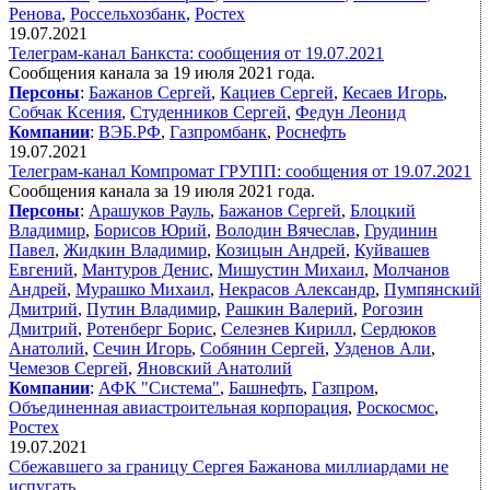
Ренова
,
Россельхозбанк
,
Ростех
19.07.2021
Телеграм-канал Банкста: сообщения от 19.07.2021
Сообщения канала за 19 июля 2021 года.
Персоны
:
Бажанов Сергей
,
Кациев Сергей
,
Кесаев Игорь
,
Собчак Ксения
,
Студенников Сергей
,
Федун Леонид
Компании
:
ВЭБ.РФ
,
Газпромбанк
,
Роснефть
19.07.2021
Телеграм-канал Компромат ГРУПП: сообщения от 19.07.2021
Сообщения канала за 19 июля 2021 года.
Персоны
:
Арашуков Рауль
,
Бажанов Сергей
,
Блоцкий
Владимир
,
Борисов Юрий
,
Володин Вячеслав
,
Грудинин
Павел
,
Жидкин Владимир
,
Козицын Андрей
,
Куйвашев
Евгений
,
Мантуров Денис
,
Мишустин Михаил
,
Молчанов
Андрей
,
Мурашко Михаил
,
Некрасов Александр
,
Пумпянский
Дмитрий
,
Путин Владимир
,
Рашкин Валерий
,
Рогозин
Дмитрий
,
Ротенберг Борис
,
Селезнев Кирилл
,
Сердюков
Анатолий
,
Сечин Игорь
,
Собянин Сергей
,
Узденов Али
,
Чемезов Сергей
,
Яновский Анатолий
Компании
:
АФК "Система"
,
Башнефть
,
Газпром
,
Объединенная авиастроительная корпорация
,
Роскосмос
,
Ростех
19.07.2021
Сбежавшего за границу Сергея Бажанова миллиардами не
испугать