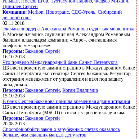
Ильшат
,
Носков Егор
,
Тухтасунов Парвиз
,
Федяев Михаил
,
Цивилев Сергей
Компании
:
Merlion
,
Новотранс
,
СДС-Уголь
,
Сибирский
деловой союз
02.11.2018
Экс-миллиардера Александра Романова судят как мошенника
В Москве начались слушания над Александром Романовым —
бывшим владельцем компании «Авро», считавшимся
«нефтяным «королем».
Персоны
:
Бажанов Сергей
16.10.2018
Что подвело Международный банк Санкт-Петербурга
ЦБ ввел временную администрацию в Международном банке
Санкт-Петербурга экс-сенатора Сергея Бажанова. Регулятор
отстранил менеджмент от управления и взял под защиту
вкладчиков.
Персоны
:
Бажанов Сергей
,
Коган Владимир
15.10.2018
В банк Сергея Бажанова пришла временная администрация
ЦБ ввел временную администрацию в Международном банке
Санкт-Петербурга (МБСП) в связи с угрозой вкладчикам.
Персоны
:
Бажанов Сергей
20.08.2013
Способов обойти закон о зарубежных счетах оказалось
больше, чем сдавших мандат депутатов