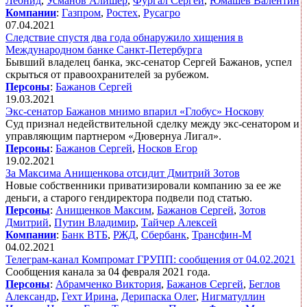
Леонид
,
Усманов Алишер
,
Фургал Сергей
,
Юмашев Валентин
Компании
:
Газпром
,
Ростех
,
Русагро
07.04.2021
Следствие спустя два года обнаружило хищения в
Международном банке Санкт-Петербурга
Бывший владелец банка, экс-сенатор Сергей Бажанов, успел
скрыться от правоохранителей за рубежом.
Персоны
:
Бажанов Сергей
19.03.2021
Экс-сенатор Бажанов мнимо впарил «Глобус» Носкову
Суд признал недействительной сделку между экс-сенатором и
управляющим партнером «Дювернуа Лигал».
Персоны
:
Бажанов Сергей
,
Носков Егор
19.02.2021
За Максима Анищенкова отсидит Дмитрий Зотов
Новые собственники приватизировали компанию за ее же
деньги, а старого гендиректора подвели под статью.
Персоны
:
Анищенков Максим
,
Бажанов Сергей
,
Зотов
Дмитрий
,
Путин Владимир
,
Тайчер Алексей
Компании
:
Банк ВТБ
,
РЖД
,
Сбербанк
,
Трансфин-М
04.02.2021
Телеграм-канал Компромат ГРУПП: сообщения от 04.02.2021
Сообщения канала за 04 февраля 2021 года.
Персоны
:
Абрамченко Виктория
,
Бажанов Сергей
,
Беглов
Александр
,
Гехт Ирина
,
Дерипаска Олег
,
Нигматуллин