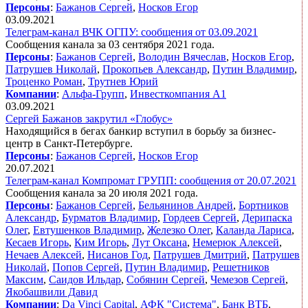
Персоны
:
Бажанов Сергей
,
Носков Егор
03.09.2021
Телеграм-канал ВЧК ОГПУ: сообщения от 03.09.2021
Сообщения канала за 03 сентября 2021 года.
Персоны
:
Бажанов Сергей
,
Володин Вячеслав
,
Носков Егор
,
Патрушев Николай
,
Прокопьев Александр
,
Путин Владимир
,
Троценко Роман
,
Трутнев Юрий
Компании
:
Альфа-Групп
,
Инвесткомпания А1
03.09.2021
Сергей Бажанов закрутил «Глобус»
Находящийся в бегах банкир вступил в борьбу за бизнес-
центр в Санкт-Петербурге.
Персоны
:
Бажанов Сергей
,
Носков Егор
20.07.2021
Телеграм-канал Компромат ГРУПП: сообщения от 20.07.2021
Сообщения канала за 20 июля 2021 года.
Персоны
:
Бажанов Сергей
,
Бельянинов Андрей
,
Бортников
Александр
,
Бурматов Владимир
,
Гордеев Сергей
,
Дерипаска
Олег
,
Евтушенков Владимир
,
Железко Олег
,
Каланда Лариса
,
Кесаев Игорь
,
Ким Игорь
,
Лут Оксана
,
Немерюк Алексей
,
Нечаев Алексей
,
Нисанов Год
,
Патрушев Дмитрий
,
Патрушев
Николай
,
Попов Сергей
,
Путин Владимир
,
Решетников
Максим
,
Саидов Ильдар
,
Собянин Сергей
,
Чемезов Сергей
,
Якобашвили Давид
Компании
:
Da Vinci Capital
,
АФК "Система"
,
Банк ВТБ
,