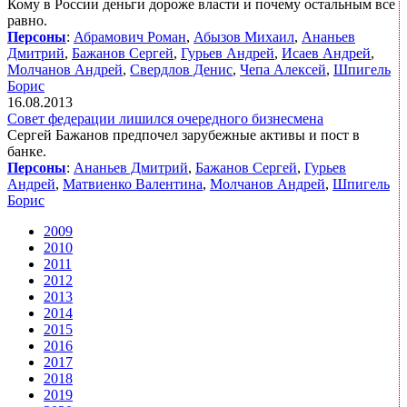
Кому в России деньги дороже власти и почему остальным все
равно.
Персоны
:
Абрамович Роман
,
Абызов Михаил
,
Ананьев
Дмитрий
,
Бажанов Сергей
,
Гурьев Андрей
,
Исаев Андрей
,
Молчанов Андрей
,
Свердлов Денис
,
Чепа Алексей
,
Шпигель
Борис
16.08.2013
Совет федерации лишился очередного бизнесмена
Сергей Бажанов предпочел зарубежные активы и пост в
банке.
Персоны
:
Ананьев Дмитрий
,
Бажанов Сергей
,
Гурьев
Андрей
,
Матвиенко Валентина
,
Молчанов Андрей
,
Шпигель
Борис
2009
2010
2011
2012
2013
2014
2015
2016
2017
2018
2019