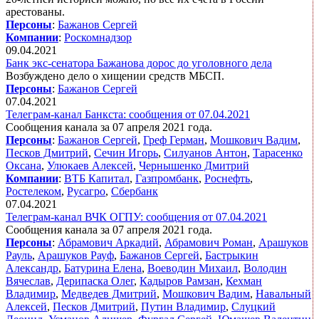
арестованы.
Персоны
:
Бажанов Сергей
Компании
:
Роскомнадзор
09.04.2021
Банк экс-сенатора Бажанова дорос до уголовного дела
Возбуждено дело о хищении средств МБСП.
Персоны
:
Бажанов Сергей
07.04.2021
Телеграм-канал Банкста: сообщения от 07.04.2021
Сообщения канала за 07 апреля 2021 года.
Персоны
:
Бажанов Сергей
,
Греф Герман
,
Мошкович Вадим
,
Песков Дмитрий
,
Сечин Игорь
,
Силуанов Антон
,
Тарасенко
Оксана
,
Улюкаев Алексей
,
Чернышенко Дмитрий
Компании
:
ВТБ Капитал
,
Газпромбанк
,
Роснефть
,
Ростелеком
,
Русагро
,
Сбербанк
07.04.2021
Телеграм-канал ВЧК ОГПУ: сообщения от 07.04.2021
Сообщения канала за 07 апреля 2021 года.
Персоны
:
Абрамович Аркадий
,
Абрамович Роман
,
Арашуков
Рауль
,
Арашуков Рауф
,
Бажанов Сергей
,
Бастрыкин
Александр
,
Батурина Елена
,
Воеводин Михаил
,
Володин
Вячеслав
,
Дерипаска Олег
,
Кадыров Рамзан
,
Кехман
Владимир
,
Медведев Дмитрий
,
Мошкович Вадим
,
Навальный
Алексей
,
Песков Дмитрий
,
Путин Владимир
,
Слуцкий