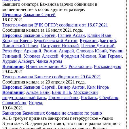
Бывшего сенатора Бажанова заочно обвинили в
мошенничестве в особо крупном размере.
Персоны
:
Бажанов Сергей
16.07.2021
Телеграм-канал ВЧК ОГПУ: сообщения от 16.07.2021
Сообщения канала за 16 июля 2021 года.
Персоны
:
Бажанов Сергей
,
Гагиев Аслан
,
Кляйн Иван
,
Кондрат Елена
,
Кульбачевский Антон
,
Куракин Дмитрий
,
Ливинский Павел
,
Патрушев Николай
,
Песков Дмитрий
,
Ротенберг Аркадий
,
Рюмин Андрей
,
Слюсарь Юрий
,
Удунян
Геннадий
,
Улюкаев Алексей
,
Фридман Михаил
,
Хан Герман
,
Худоян Альберт
,
Чайка Артем
Компании
:
Инвесткомпания А1
,
Росавиация
,
Роскомнадзор
29.04.2021
Телеграм-канал Банкста: сообщения от 29.04.2021
Сообщения канала за 29 апреля 2021 года.
Персоны
:
Бажанов Сергей
,
Винер Антон
,
Ким Игорь
Компании
:
Альфа-Банк
,
Банк ВТБ
,
Московский
индустриальный банк
,
Промсвязьбанк
,
Росбанк
,
Сбербанк
,
Совкомбанк
,
Яндекс
19.04.2021
Банкиров Бажановых больше не слышно по радио
АСВ требует признать банкротом петербургское «Радио
Эрмитаж». Владельцы считают, что спасти радиостанцию с
20-летней историей можно, но все их счета в России