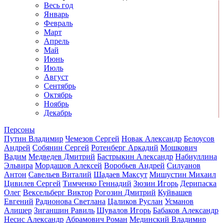
Весь год
Январь
Февраль
Март
Апрель
Май
Июнь
Июль
Август
Сентябрь
Октябрь
Ноябрь
Декабрь
Персоны
Путин Владимир
Чемезов Сергей
Новак Александр
Белоусов
Андрей
Собянин Сергей
Ротенберг Аркадий
Мошкович
Вадим
Медведев Дмитрий
Бастрыкин Александр
Набиуллина
Эльвира
Мордашов Алексей
Воробьев Андрей
Силуанов
Антон
Савельев Виталий
Шадаев Максут
Мишустин Михаил
Цивилев Сергей
Тимченко Геннадий
Зюзин Игорь
Дерипаска
Олег
Вексельберг Виктор
Рогозин Дмитрий
Куйвашев
Евгений
Радионова Светлана
Цаликов Руслан
Усманов
Алишер
Зиганшин Равиль
Шувалов Игорь
Бабаков Александр
Несис Александр
Абрамович Роман
Мединский Владимир