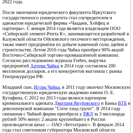
2022 года.
После окончания юридического факультета Иркутского
государственного университета стал соучредителем и
адвокатом юридической фирмы «Чаадаев, Хейфец и
партнеры». С января 2014 года является владельцем ООО
«Сибирский элемент-Рента К», занимающегося разработкой в
Калужской области Обуховского песочного месторождения,
также имеет предприятия по добыче каменной соли, щебня и
строительству. Летом 2016 года Чайка приобрел 90% акций
Восточно-Сибирской торгово-промышленной компании.
Согласно расследованию журнала Forbes, выручка
предприятий
Артема Чайки
в 2014 году составляла 200
миллионов долларов, а его конкурентов выгоняла с рынка
Генпрокуратура РФ.
Младший сын,
Игорь Чайка
, в 2011 году окончил Московскую
государственную юридическую академию имени О. Е.
Кутафина. С 2012 по 2013 годы являлся партнером
криминального адвоката
Дмитрия Якубовского
и Банка
ВТБ
в
девелоперской компании "Сити лэнд групп". В 2014 году
связанная с Чайкой фирма приобрела у
РЖД
за 3 миллиарда
рублей 50% минус 2 акции крупнейшего в России
производителя шпал — ОАО «Бетэлтранс». В феврале 2014
года стал советником губернатора Московской области