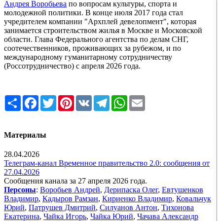
Андрея Воробьева
по вопросам культуры, спорта и
молодежной политики. В конце июля 2017 года стал
учредителем компании "Архплей девелопмент", которая
занимается строительством жилья в Москве и Московской
области. Глава Федерального агентства по делам СНГ,
соотечественников, проживающих за рубежом, и по
международному гуманитарному сотрудничеству
(Россотрудничество) с апреля 2026 года.
Share
Facebook
Twitter
Pinterest
VK
Telegram
WhatsApp
Email
Материалы
28.04.2026
Телеграм-канал Временное правительство 2.0: сообщения от
27.04.2026
Сообщения канала за 27 апреля 2026 года.
Персоны
:
Воробьев Андрей
,
Дерипаска Олег
,
Евтушенков
Владимир
,
Кадыров Рамзан
,
Кириенко Владимир
,
Ковальчук
Юрий
,
Патрушев Дмитрий
,
Силуанов Антон
,
Тихонова
Екатерина
,
Чайка Игорь
,
Чайка Юрий
,
Чачава Александр