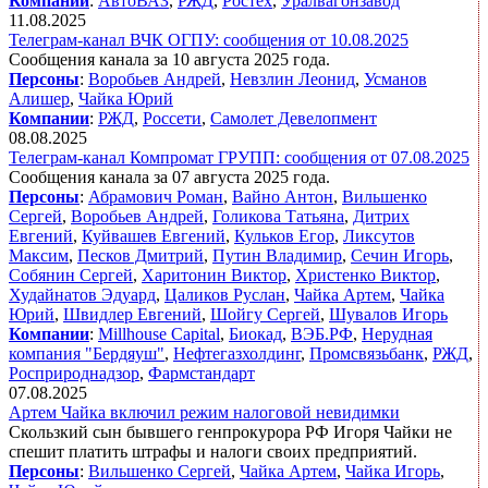
Компании
:
АвтоВАЗ
,
РЖД
,
Ростех
,
Уралвагонзавод
11.08.2025
Телеграм-канал ВЧК ОГПУ: сообщения от 10.08.2025
Сообщения канала за 10 августа 2025 года.
Персоны
:
Воробьев Андрей
,
Невзлин Леонид
,
Усманов
Алишер
,
Чайка Юрий
Компании
:
РЖД
,
Россети
,
Самолет Девелопмент
08.08.2025
Телеграм-канал Компромат ГРУПП: сообщения от 07.08.2025
Сообщения канала за 07 августа 2025 года.
Персоны
:
Абрамович Роман
,
Вайно Антон
,
Вильшенко
Сергей
,
Воробьев Андрей
,
Голикова Татьяна
,
Дитрих
Евгений
,
Куйвашев Евгений
,
Кульков Егор
,
Ликсутов
Максим
,
Песков Дмитрий
,
Путин Владимир
,
Сечин Игорь
,
Собянин Сергей
,
Харитонин Виктор
,
Христенко Виктор
,
Худайнатов Эдуард
,
Цаликов Руслан
,
Чайка Артем
,
Чайка
Юрий
,
Швидлер Евгений
,
Шойгу Сергей
,
Шувалов Игорь
Компании
:
Millhouse Capital
,
Биокад
,
ВЭБ.РФ
,
Нерудная
компания "Бердяуш"
,
Нефтегазхолдинг
,
Промсвязьбанк
,
РЖД
,
Росприроднадзор
,
Фармстандарт
07.08.2025
Артем Чайка включил режим налоговой невидимки
Скользкий сын бывшего генпрокурора РФ Игоря Чайки не
спешит платить штрафы и налоги своих предприятий.
Персоны
:
Вильшенко Сергей
,
Чайка Артем
,
Чайка Игорь
,