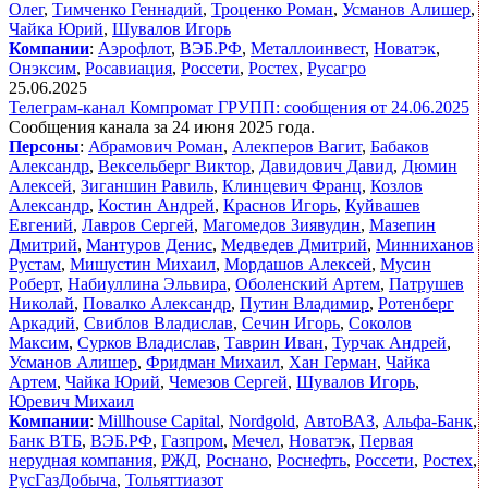
Олег
,
Тимченко Геннадий
,
Троценко Роман
,
Усманов Алишер
,
Чайка Юрий
,
Шувалов Игорь
Компании
:
Аэрофлот
,
ВЭБ.РФ
,
Металлоинвест
,
Новатэк
,
Онэксим
,
Росавиация
,
Россети
,
Ростех
,
Русагро
25.06.2025
Телеграм-канал Компромат ГРУПП: сообщения от 24.06.2025
Сообщения канала за 24 июня 2025 года.
Персоны
:
Абрамович Роман
,
Алекперов Вагит
,
Бабаков
Александр
,
Вексельберг Виктор
,
Давидович Давид
,
Дюмин
Алексей
,
Зиганшин Равиль
,
Клинцевич Франц
,
Козлов
Александр
,
Костин Андрей
,
Краснов Игорь
,
Куйвашев
Евгений
,
Лавров Сергей
,
Магомедов Зиявудин
,
Мазепин
Дмитрий
,
Мантуров Денис
,
Медведев Дмитрий
,
Минниханов
Рустам
,
Мишустин Михаил
,
Мордашов Алексей
,
Мусин
Роберт
,
Набиуллина Эльвира
,
Оболенский Артем
,
Патрушев
Николай
,
Повалко Александр
,
Путин Владимир
,
Ротенберг
Аркадий
,
Свиблов Владислав
,
Сечин Игорь
,
Соколов
Максим
,
Сурков Владислав
,
Таврин Иван
,
Турчак Андрей
,
Усманов Алишер
,
Фридман Михаил
,
Хан Герман
,
Чайка
Артем
,
Чайка Юрий
,
Чемезов Сергей
,
Шувалов Игорь
,
Юревич Михаил
Компании
:
Millhouse Capital
,
Nordgold
,
АвтоВАЗ
,
Альфа-Банк
,
Банк ВТБ
,
ВЭБ.РФ
,
Газпром
,
Мечел
,
Новатэк
,
Первая
нерудная компания
,
РЖД
,
Роснано
,
Роснефть
,
Россети
,
Ростех
,
РусГазДобыча
,
Тольяттиазот