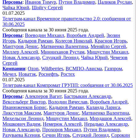
Персоны
:
Иванов Тимур
,
Путин Владимир
,
Цаликов Руслан
,
Чайка Юрий
,
Шойгу Сергей
01.07.2025
Телеграм-канал Временное правительство 2.0: сообщения от
30.06.2025
Сообщения канала за 30 июня 2025 года.
Персоны
:
Воеводин Михаил
,
Воробьев Андрей
,
Зюзин
Игорь
,
Кадыров Рамзан
,
Колесов Николай
,
Краснов Игорь
,
Мантуров Денис
,
Матвиенко Валентина
,
Меняйло Сергей
,
Миллер Алексей
,
Минниханов Рустам
,
Мишустин Михаил
,
Новак Александр
,
Слуцкий Леонид
,
Чайка Юрий
,
Чемезов
Сергей
Компании
:
Ozon
,
Wildberries
,
ВСМПО-Ависма
,
Газпром
,
Мечел
,
Новатэк
,
Роснефть
,
Ростех
01.07.2025
Телеграм-канал Компромат ГРУПП: сообщения от 30.06.2025
Сообщения канала за 30 июня 2025 года.
Персоны
:
Алекперов Вагит
,
Бастрыкин Александр
,
Вексельберг Виктор
,
Володин Вячеслав
,
Воробьев Андрей
,
Иванюженков Борис
,
Кадыров Рамзан
,
Каланда Лариса
,
Ликсутов Максим
,
Мантуров Денис
,
Матвиенко Валентина
,
Михельсон Леонид
,
Мишустин Михаил
,
Мордашов Алексей
,
Мошкович Вадим
,
Немерюк Алексей
,
Нерадько Александр
,
Новак Александр
,
Прохоров Михаил
,
Путин Владимир
,
Разуваева Ксения
,
Сечин Игорь
,
Слуцкий Леонид
,
Сорокин