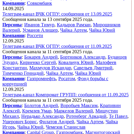
Компании
:
Совкомбанк
14.09.2025
Телеграм-канал ВЧК ОГПУ: сообщения от 13.09.2025
Сообщения канала за 13 сентября 2025 года.
Персоны
:
Иванов Тимур
,
Кадыров Рамзан
,
Мирошников
Валерий
,
Усманов Алишер
,
Чайка Артем
,
Чайка Юрий
Компании
:
Россети
12.09.2025
Телеграм-канал ВЧК ОГПУ: сообщения от 11.09.2025
Сообщения канала за 11 сентября 2025 года.
Персоны
:
Бокарев Андрей
,
Бортников Александр
,
Буданцев
Эдуард
,
Кириенко Сергей
,
Ковальчук Юрий
,
Малофеев
Константин
,
Махмудов Искандар
,
Савельев Дмитрий
,
Тимченко Геннадий
,
Чайка Артем
,
Чайка Юрий
Компании
:
Газпромнефть
,
Росатом
,
Фонд борьбы с
коррупцией
12.09.2025
Телеграм-канал Компромат ГРУПП: сообщения от 11.09.2025
Сообщения канала за 11 сентября 2025 года.
Персоны
:
Болотов Андрей
,
Воробьев Максим
,
Крапивин
Алексей
,
Кремлев Умар
,
Маркелов Валерий
,
Мишустин
Михаил
,
Нерадько Александр
,
Ротенберг Аркадий
,
Те Павел
,
Ушерович Борис
,
Филатов Андрей
,
Чайка Артем
,
Чайка
Игорь
,
Чайка Юрий
,
Чемезов Станислав
Компании
:
Capital Group
,
Газпромбанк
,
Магнитогорский