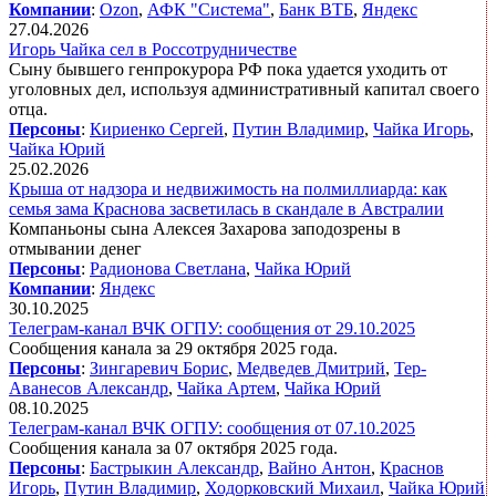
Компании
:
Ozon
,
АФК "Система"
,
Банк ВТБ
,
Яндекс
27.04.2026
Игорь Чайка сел в Россотрудничестве
Сыну бывшего генпрокурора РФ пока удается уходить от
уголовных дел, используя административный капитал своего
отца.
Персоны
:
Кириенко Сергей
,
Путин Владимир
,
Чайка Игорь
,
Чайка Юрий
25.02.2026
Крыша от надзора и недвижимость на полмиллиарда: как
семья зама Краснова засветилась в скандале в Австралии
Компаньоны сына Алексея Захарова заподозрены в
отмывании денег
Персоны
:
Радионова Светлана
,
Чайка Юрий
Компании
:
Яндекс
30.10.2025
Телеграм-канал ВЧК ОГПУ: сообщения от 29.10.2025
Сообщения канала за 29 октября 2025 года.
Персоны
:
Зингаревич Борис
,
Медведев Дмитрий
,
Тер-
Аванесов Александр
,
Чайка Артем
,
Чайка Юрий
08.10.2025
Телеграм-канал ВЧК ОГПУ: сообщения от 07.10.2025
Сообщения канала за 07 октября 2025 года.
Персоны
:
Бастрыкин Александр
,
Вайно Антон
,
Краснов
Игорь
,
Путин Владимир
,
Ходорковский Михаил
,
Чайка Юрий