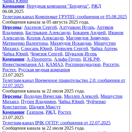
Чайка Юрий
Компании
:
Нерудная компания "Бердяуш"
,
РЖД
06.08.2025
Телеграм-канал Компромат ГРУПП: сообщения от 05.08.2025
Сообщения канала за 05 августа 2025 года.
Персоны
:
Аксенов Сергей
,
Алтушкин Игорь
,
Артяков
Владимир
,
Бастрыкин Александр
,
Бокарев Андрей
,
Иванов
Александр
,
Козлов Александр
,
Магомедов Зиявудин
,
Матвиенко Валентина
,
Махмудов Искандар
,
Мишустин
Михаил
,
Слюсарь Юрий
,
Цивилев Сергей
,
Чайка Артем
,
Чайка Юрий
,
Чемезов Сергей
,
Шувалов Игорь
Компании
:
А-Проперти
,
Альфа-Групп
,
ВЭБ.РФ
,
Инвесткомпания А1
,
КАМАЗ
,
Росприроднадзор
,
Россети
,
Ростех
,
Русская медная компания
23.07.2025
Телеграм-канал Временное правительство 2.0: сообщения от
22.07.2025
Сообщения канала за 22 июля 2025 года.
Персоны
:
Володин Вячеслав
,
Миллер Алексей
,
Мишустин
Михаил
,
Путин Владимир
,
Чайка Юрий
,
Чуйченко
Константин
,
Шадаев Максут
Компании
:
Газпром
,
РЖД
,
Ростех
23.07.2025
Телеграм-канал ВЧК ОГПУ: сообщения от 22.07.2025
Сообщения канала за 22 июля 2025 года.