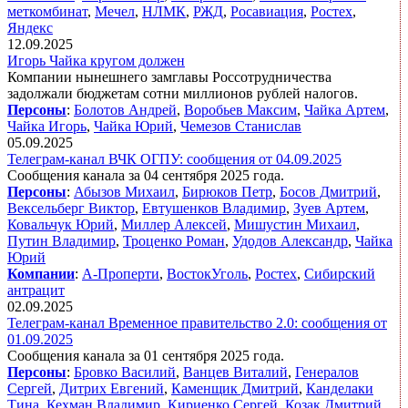
меткомбинат
,
Мечел
,
НЛМК
,
РЖД
,
Росавиация
,
Ростех
,
Яндекс
12.09.2025
Игорь Чайка кругом должен
Компании нынешнего замглавы Россотрудничества
задолжали бюджетам сотни миллионов рублей налогов.
Персоны
:
Болотов Андрей
,
Воробьев Максим
,
Чайка Артем
,
Чайка Игорь
,
Чайка Юрий
,
Чемезов Станислав
05.09.2025
Телеграм-канал ВЧК ОГПУ: сообщения от 04.09.2025
Сообщения канала за 04 сентября 2025 года.
Персоны
:
Абызов Михаил
,
Бирюков Петр
,
Босов Дмитрий
,
Вексельберг Виктор
,
Евтушенков Владимир
,
Зуев Артем
,
Ковальчук Юрий
,
Миллер Алексей
,
Мишустин Михаил
,
Путин Владимир
,
Троценко Роман
,
Удодов Александр
,
Чайка
Юрий
Компании
:
А-Проперти
,
ВостокУголь
,
Ростех
,
Сибирский
антрацит
02.09.2025
Телеграм-канал Временное правительство 2.0: сообщения от
01.09.2025
Сообщения канала за 01 сентября 2025 года.
Персоны
:
Бровко Василий
,
Ванцев Виталий
,
Генералов
Сергей
,
Дитрих Евгений
,
Каменщик Дмитрий
,
Канделаки
Тина
,
Кехман Владимир
,
Кириенко Сергей
,
Козак Дмитрий
,