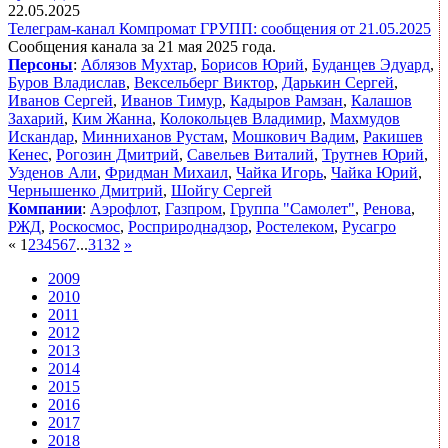
22.05.2025
Телеграм-канал Компромат ГРУПП: сообщения от 21.05.2025
Сообщения канала за 21 мая 2025 года.
Персоны
:
Аблязов Мухтар
,
Борисов Юрий
,
Буданцев Эдуард
,
Буров Владислав
,
Вексельберг Виктор
,
Дарькин Сергей
,
Иванов Сергей
,
Иванов Тимур
,
Кадыров Рамзан
,
Калашов
Захарий
,
Ким Жанна
,
Колокольцев Владимир
,
Махмудов
Искандар
,
Минниханов Рустам
,
Мошкович Вадим
,
Ракишев
Кенес
,
Рогозин Дмитрий
,
Савельев Виталий
,
Трутнев Юрий
,
Узденов Али
,
Фридман Михаил
,
Чайка Игорь
,
Чайка Юрий
,
Чернышенко Дмитрий
,
Шойгу Сергей
Компании
:
Аэрофлот
,
Газпром
,
Группа "Самолет"
,
Ренова
,
РЖД
,
Роскосмос
,
Росприроднадзор
,
Ростелеком
,
Русагро
«
1
2
3
4
5
6
7
...
31
32
»
2009
2010
2011
2012
2013
2014
2015
2016
2017
2018