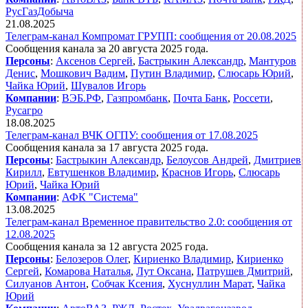
РусГазДобыча
21.08.2025
Телеграм-канал Компромат ГРУПП: сообщения от 20.08.2025
Сообщения канала за 20 августа 2025 года.
Персоны
:
Аксенов Сергей
,
Бастрыкин Александр
,
Мантуров
Денис
,
Мошкович Вадим
,
Путин Владимир
,
Слюсарь Юрий
,
Чайка Юрий
,
Шувалов Игорь
Компании
:
ВЭБ.РФ
,
Газпромбанк
,
Почта Банк
,
Россети
,
Русагро
18.08.2025
Телеграм-канал ВЧК ОГПУ: сообщения от 17.08.2025
Сообщения канала за 17 августа 2025 года.
Персоны
:
Бастрыкин Александр
,
Белоусов Андрей
,
Дмитриев
Кирилл
,
Евтушенков Владимир
,
Краснов Игорь
,
Слюсарь
Юрий
,
Чайка Юрий
Компании
:
АФК "Система"
13.08.2025
Телеграм-канал Временное правительство 2.0: сообщения от
12.08.2025
Сообщения канала за 12 августа 2025 года.
Персоны
:
Белозеров Олег
,
Кириенко Владимир
,
Кириенко
Сергей
,
Комарова Наталья
,
Лут Оксана
,
Патрушев Дмитрий
,
Силуанов Антон
,
Собчак Ксения
,
Хуснуллин Марат
,
Чайка
Юрий