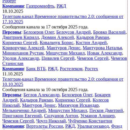
Роберт
Компании
:
Газпромнефть
,
РЖД
18.10.2025
Телеграм-канал Временное правительство 2.0: сообщения от
17.10.2025
Сообщения канала за 17 октября 2025 года.
Персоны
:
Белозеров Олег
,
Белоусов Андрей
,
Бровко Василий
,
Дмитриев Кирилл
,
Дюмин Алексей
,
Кадыров Рамзан
,
Кириенко Сергей
,
Ковальчук Борис
,
Костин Андрей
,
Криворучко Алексей
,
Мантуров Денис
,
Мантурова Наталья
,
Минниханов Рустам
,
Мишустин Михаил
,
Новак Александр
,
Удодов Александр
,
Цивилев Сергей
,
Чемезов Сергей
,
Чемезов
Станислав
Компании
:
Банк ВТБ
,
РЖД
,
Ростелеком
,
Ростех
11.10.2025
Телеграм-канал Временное правительство 2.0: сообщения от
10.10.2025
Сообщения канала за 10 октября 2025 года.
Персоны
:
Беглов Александр
,
Белозеров Олег
,
Бокарев
Андрей
,
Кадыров Рамзан
,
Кириенко Сергей
,
Колесов
Николай
,
Мантуров Денис
,
Махмудов Искандар
,
Мельниченко Андрей
,
Мишустин Михаил
,
Песков Дмитрий
,
Пригожин Евгений
,
Силуанов Антон
,
Усманов Алишер
,
Чемезов Сергей
,
Чоулз Николай
,
Чуйченко Константин
Компании
:
Вертолеты России
,
РЖД
,
Уралвагонзавод
,
Фонд