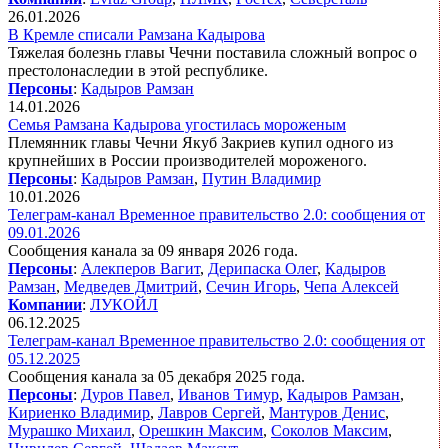
26.01.2026
В Кремле списали Рамзана Кадырова
Тяжелая болезнь главы Чечни поставила сложный вопрос о
престолонаследии в этой республике.
Персоны
:
Кадыров Рамзан
14.01.2026
Семья Рамзана Кадырова угостилась мороженым
Племянник главы Чечни Якуб Закриев купил одного из
крупнейших в России производителей мороженого.
Персоны
:
Кадыров Рамзан
,
Путин Владимир
10.01.2026
Телеграм-канал Временное правительство 2.0: сообщения от
09.01.2026
Сообщения канала за 09 января 2026 года.
Персоны
:
Алекперов Вагит
,
Дерипаска Олег
,
Кадыров
Рамзан
,
Медведев Дмитрий
,
Сечин Игорь
,
Чепа Алексей
Компании
:
ЛУКОЙЛ
06.12.2025
Телеграм-канал Временное правительство 2.0: сообщения от
05.12.2025
Сообщения канала за 05 декабря 2025 года.
Персоны
:
Дуров Павел
,
Иванов Тимур
,
Кадыров Рамзан
,
Кириенко Владимир
,
Лавров Сергей
,
Мантуров Денис
,
Мурашко Михаил
,
Орешкин Максим
,
Соколов Максим
,