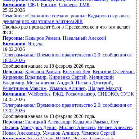
Компании
:
РЖД
,
Росхим
,
Соллерс
,
ТМК
25.02.2026
Семейное «Соколиное гнездо»: родные Кадырова скрыли в
декларациях квартиры в элитном ЖК
Сколько раз президент был в Прасковеевке и что там делает
ФСО
Персоны
:
Кадыров Рамзан
,
Навальный Алексей
Компании
:
Яндекс
19.02.2026
Телеграм-канал Временное правительство 2.0: сообщения от
18.02.2026
Сообщения канала за 18 февраля 2026 года.
Персоны
:
Кадыров Рамзан
,
Кветной Лев
,
Керимов Сулейман
,
Кириенко Владимир
,
Кириенко Сергей
,
Мединский
Владимир
,
Мельниченко Андрей
,
Песков Дмитрий
,
Решетников Максим
,
Усманов Алишер
,
Шадаев Максут
Компании
:
Wildberries
,
РЖД
,
Роскомнадзор
,
СИБЭКО
,
СУЭК
14.02.2026
Телеграм-канал Временное правительство 2.0: сообщения от
13.02.2026
Сообщения канала за 13 февраля 2026 года.
Персоны
:
Галицкий Александр
,
Кадыров Рамзан
,
Лут
Оксана
,
Мантуров Денис
,
Миллер Алексей
,
Нечаев Алексей
,
Новак Александр
,
Усманов Алишер
,
Чемезов Сергей
Компании
:
Evraz Group
,
НЛМК
,
Ростех
,
Северсталь