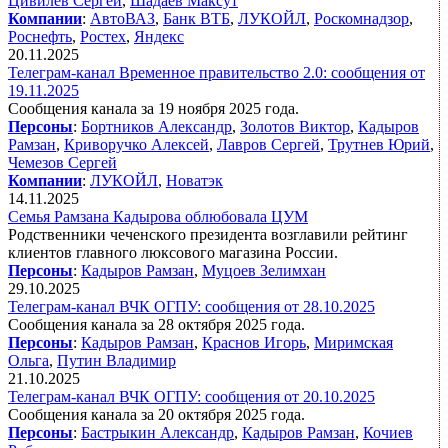
Цивилев Сергей
,
Шадаев Максут
Компании
:
АвтоВАЗ
,
Банк ВТБ
,
ЛУКОЙЛ
,
Роскомнадзор
,
Роснефть
,
Ростех
,
Яндекс
20.11.2025
Телеграм-канал Временное правительство 2.0: сообщения от
19.11.2025
Сообщения канала за 19 ноября 2025 года.
Персоны
:
Бортников Александр
,
Золотов Виктор
,
Кадыров
Рамзан
,
Криворучко Алексей
,
Лавров Сергей
,
Трутнев Юрий
,
Чемезов Сергей
Компании
:
ЛУКОЙЛ
,
Новатэк
14.11.2025
Семья Рамзана Кадырова облюбовала ЦУМ
Родственники чеченского президента возглавили рейтинг
клиентов главного люксового магазина России.
Персоны
:
Кадыров Рамзан
,
Муцоев Зелимхан
29.10.2025
Телеграм-канал ВЧК ОГПУ: сообщения от 28.10.2025
Сообщения канала за 28 октября 2025 года.
Персоны
:
Кадыров Рамзан
,
Краснов Игорь
,
Миримская
Ольга
,
Путин Владимир
21.10.2025
Телеграм-канал ВЧК ОГПУ: сообщения от 20.10.2025
Сообщения канала за 20 октября 2025 года.
Персоны
:
Бастрыкин Александр
,
Кадыров Рамзан
,
Кочиев