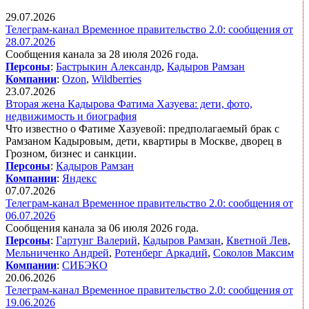
29.07.2026
Телеграм-канал Временное правительство 2.0: сообщения от
28.07.2026
Сообщения канала за 28 июля 2026 года.
Персоны
:
Бастрыкин Александр
,
Кадыров Рамзан
Компании
:
Ozon
,
Wildberries
23.07.2026
Вторая жена Кадырова Фатима Хазуева: дети, фото,
недвижимость и биография
Что известно о Фатиме Хазуевой: предполагаемый брак с
Рамзаном Кадыровым, дети, квартиры в Москве, дворец в
Грозном, бизнес и санкции.
Персоны
:
Кадыров Рамзан
Компании
:
Яндекс
07.07.2026
Телеграм-канал Временное правительство 2.0: сообщения от
06.07.2026
Сообщения канала за 06 июля 2026 года.
Персоны
:
Гартунг Валерий
,
Кадыров Рамзан
,
Кветной Лев
,
Мельниченко Андрей
,
Ротенберг Аркадий
,
Соколов Максим
Компании
:
СИБЭКО
20.06.2026
Телеграм-канал Временное правительство 2.0: сообщения от
19.06.2026