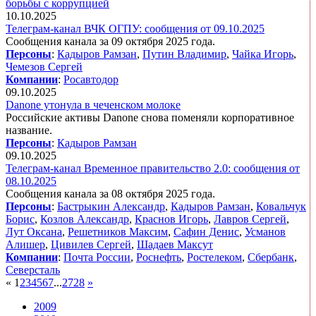
борьбы с коррупцией
10.10.2025
Телеграм-канал ВЧК ОГПУ: сообщения от 09.10.2025
Сообщения канала за 09 октября 2025 года.
Персоны
:
Кадыров Рамзан
,
Путин Владимир
,
Чайка Игорь
,
Чемезов Сергей
Компании
:
Росавтодор
09.10.2025
Danone утонула в чеченском молоке
Российские активы Danone снова поменяли корпоративное
название.
Персоны
:
Кадыров Рамзан
09.10.2025
Телеграм-канал Временное правительство 2.0: сообщения от
08.10.2025
Сообщения канала за 08 октября 2025 года.
Персоны
:
Бастрыкин Александр
,
Кадыров Рамзан
,
Ковальчук
Борис
,
Козлов Александр
,
Краснов Игорь
,
Лавров Сергей
,
Лут Оксана
,
Решетников Максим
,
Сафин Денис
,
Усманов
Алишер
,
Цивилев Сергей
,
Шадаев Максут
Компании
:
Почта России
,
Роснефть
,
Ростелеком
,
Сбербанк
,
Северсталь
«
1
2
3
4
5
6
7
...
27
28
»
2009