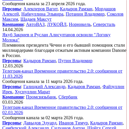
Сообщения канала за 23 апреля 2026 года.
Персоны
:
Алекперов Вагит
,
Кадыров Рамзан
,
Мордашов
Алексей
,
Набиуллина Эльвира
,
Потанин Владимир
,
Соколов
Максим
,
Шадаев Максут
Компании
:
АвтоВАЗ
,
ЛУКОЙЛ
,
Норникель
,
Северсталь
14.04.2026
Якуб Закриев и Руслан Алисултанов освоили "Логику
Молока"
Племянник президента Чечни и его бывший помощник стали
миллиардерами благодаря отжатым активам компании Danone
в России.
Персоны
:
Кадыров Рамзан
,
Путин Владимир
12.03.2026
Телеграм-канал Временное правительство 2.0: сообщения от
11.03.2026
Сообщения канала за 11 марта 2026 года.
Персоны
:
Галицкий Александр
,
Кадыров Рамзан
,
Файзуллин
Ирек
,
Хуснуллин Марат
Компании
:
Промсвязьбанк
,
Сбербанк
03.03.2026
Телеграм-канал Временное правительство 2.0: сообщения от
02.03.2026
Сообщения канала за 02 марта 2026 года.
Персоны
:
Давыдов Эдуард
,
Иванов Тимур
,
Кадыров Рамзан
,
Самбурский Александр
,
Силуанов Антон
,
Шойгу Сергей