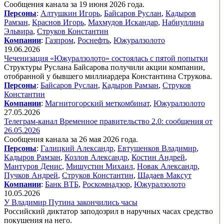
Сообщения канала за 19 июня 2026 года.
Персоны
:
Алтушкин Игорь
,
Байсаров Руслан
,
Кадыров
Рамзан
,
Краснов Игорь
,
Махмудов Искандар
,
Набиуллина
Эльвира
,
Струков Константин
Компании
:
Газпром
,
Роснефть
,
Южуралзолото
19.06.2026
Чеченизация «Южуралзолото» состоялась с пятой попытки
Структуры Руслана Байсарова получили акции компании,
отобранной у бывшего миллиардера Константина Струкова.
Персоны
:
Байсаров Руслан
,
Кадыров Рамзан
,
Струков
Константин
Компании
:
Магнитогорский меткомбинат
,
Южуралзолото
27.05.2026
Телеграм-канал Временное правительство 2.0: сообщения от
26.05.2026
Сообщения канала за 26 мая 2026 года.
Персоны
:
Галицкий Александр
,
Евтушенков Владимир
,
Кадыров Рамзан
,
Козлов Александр
,
Костин Андрей
,
Мантуров Денис
,
Мишустин Михаил
,
Новак Александр
,
Пучков Андрей
,
Струков Константин
,
Шадаев Максут
Компании
:
Банк ВТБ
,
Роскомнадзор
,
Южуралзолото
10.05.2026
У Владимир Путина закончились часы
Российский диктатор заподозрил в наручных часах средство
покушения на него.