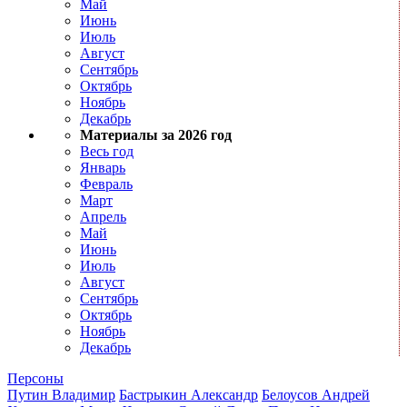
Май
Июнь
Июль
Август
Сентябрь
Октябрь
Ноябрь
Декабрь
Материалы за 2026 год
Весь год
Январь
Февраль
Март
Апрель
Май
Июнь
Июль
Август
Сентябрь
Октябрь
Ноябрь
Декабрь
Персоны
Путин Владимир
Бастрыкин Александр
Белоусов Андрей