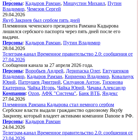
Персоны
:
Кадыров Рамзан
,
Мишустин Михаил
,
Путин
Владимир
,
Чемезов Сергей
29.04.2026
Якуб Закриев был сербом пять дней
Племянник чеченского президента Рамзана Кадырова
лишился сербского паспорта через пять дней после его
выдачи.
Персоны
:
Кадыров Рамзан
,
Путин Владимир
28.04.2026
Телеграм-канал Временное правительство 2.0: сообщения от
27.04.2026
Сообщения канала за 27 апреля 2026 года.
Персоны
:
Воробьев Андрей
,
Дерипаска Олег
,
Евтушенков
Владимир
,
Кадыров Рамзан
,
Кириенко Владимир
,
Ковальчук
Юрий
,
Патрушев Дмитрий
,
Силуанов Антон
,
Тихонова
Екатерина
,
Чайка Игорь
,
Чайка Юрий
,
Чачава Александр
Компании
:
Ozon
,
АФК "Система"
,
Банк ВТБ
,
Яндекс
27.04.2026
Племянник Рамзана Кадырова стал немного сербом
Сербские власти выдали гражданство одиозному Якубу
Закриеву, который владеет активами компании Danone в РФ.
Персоны
:
Кадыров Рамзан
24.04.2026
Телеграм-канал Временное правительство 2.0: сообщения от
23.04.2026