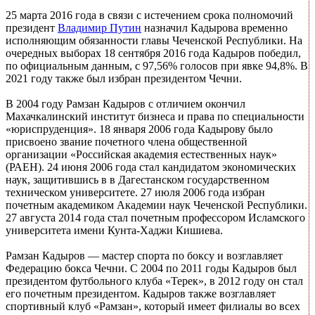
25 марта 2016 года в связи с истечением срока полномочий
президент
Владимир Путин
назначил Кадырова временно
исполняющим обязанности главы Чеченской Республики. На
очередных выборах 18 сентября 2016 года Кадыров победил,
по официальным данным, с 97,56% голосов при явке 94,8%. В
2021 году также был избран президентом Чечни.
В 2004 году Рамзан Кадыров с отличием окончил
Махачкалинский институт бизнеса и права по специальности
«юриспруденция». 18 января 2006 года Кадырову было
присвоено звание почетного члена общественной
организации «Российская академия естественных наук»
(РАЕН). 24 июня 2006 года стал кандидатом экономических
наук, защитившись в в Дагестанском государственном
техническом университете. 27 июля 2006 года избран
почетным академиком Академии наук Чеченской Республики.
27 августа 2014 года стал почетным профессором Исламского
университета имени Кунта-Хаджи Кишиева.
Рамзан Кадыров — мастер спорта по боксу и возглавляет
Федерацию бокса Чечни. С 2004 по 2011 годы Кадыров был
президентом футбольного клуба «Терек», в 2012 году он стал
его почетным президентом. Кадыров также возглавляет
спортивный клуб «Рамзан», который имеет филиалы во всех