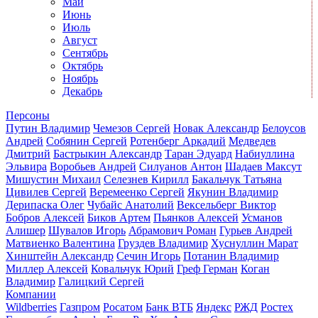
Май
Июнь
Июль
Август
Сентябрь
Октябрь
Ноябрь
Декабрь
Персоны
Путин Владимир
Чемезов Сергей
Новак Александр
Белоусов
Андрей
Собянин Сергей
Ротенберг Аркадий
Медведев
Дмитрий
Бастрыкин Александр
Таран Эдуард
Набиуллина
Эльвира
Воробьев Андрей
Силуанов Антон
Шадаев Максут
Мишустин Михаил
Селезнев Кирилл
Бакальчук Татьяна
Цивилев Сергей
Веремеенко Сергей
Якунин Владимир
Дерипаска Олег
Чубайс Анатолий
Вексельберг Виктор
Бобров Алексей
Биков Артем
Пьянков Алексей
Усманов
Алишер
Шувалов Игорь
Абрамович Роман
Гурьев Андрей
Матвиенко Валентина
Груздев Владимир
Хуснуллин Марат
Хинштейн Александр
Сечин Игорь
Потанин Владимир
Миллер Алексей
Ковальчук Юрий
Греф Герман
Коган
Владимир
Галицкий Сергей
Компании
Wildberries
Газпром
Росатом
Банк ВТБ
Яндекс
РЖД
Ростех