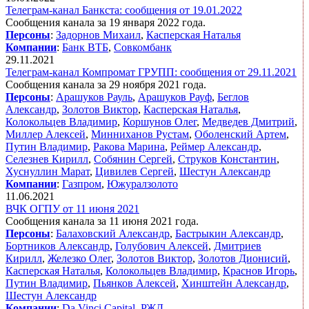
Телеграм-канал Банкста: сообщения от 19.01.2022
Сообщения канала за 19 января 2022 года.
Персоны
:
Задорнов Михаил
,
Касперская Наталья
Компании
:
Банк ВТБ
,
Совкомбанк
29.11.2021
Телеграм-канал Компромат ГРУПП: сообщения от 29.11.2021
Сообщения канала за 29 ноября 2021 года.
Персоны
:
Арашуков Рауль
,
Арашуков Рауф
,
Беглов
Александр
,
Золотов Виктор
,
Касперская Наталья
,
Колокольцев Владимир
,
Коршунов Олег
,
Медведев Дмитрий
,
Миллер Алексей
,
Минниханов Рустам
,
Оболенский Артем
,
Путин Владимир
,
Ракова Марина
,
Реймер Александр
,
Селезнев Кирилл
,
Собянин Сергей
,
Струков Константин
,
Хуснуллин Марат
,
Цивилев Сергей
,
Шестун Александр
Компании
:
Газпром
,
Южуралзолото
11.06.2021
ВЧК ОГПУ от 11 июня 2021
Сообщения канала за 11 июня 2021 года.
Персоны
:
Балаховский Александр
,
Бастрыкин Александр
,
Бортников Александр
,
Голубович Алексей
,
Дмитриев
Кирилл
,
Железко Олег
,
Золотов Виктор
,
Золотов Дионисий
,
Касперская Наталья
,
Колокольцев Владимир
,
Краснов Игорь
,
Путин Владимир
,
Пьянков Алексей
,
Хинштейн Александр
,
Шестун Александр
Компании
:
Da Vinci Capital
,
РЖД