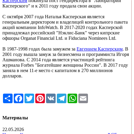
Касперским
покинула пост гендиректора в "Лаборатории
Касперского" и к 2011 году продала свои акции.
С октября 2007 года Наталья Касперская является
генеральным директором и владелицей контрольного пакета
акций компании InfoWatch. В 2017-2020 годах Касперской
принадлежал российский "Нэклис-Банк" через кипрские
офшоры Organat Financial Ltd. и Fiduciana Nominees Ltd.
В 1987-1998 годах была замужем за
Евгением Касперским
. В
2001 году вышла замуж за бизнесмена и программиста Игоря
Ашманова. С 2014 года является участницей рейтинга
журнала Forbes "Богатейшие женщины России". В 2017 году
заняла в нем 11-е место с капиталом в 270 миллионов
долларов.
Share
Facebook
Twitter
Pinterest
VK
Telegram
WhatsApp
Email
Материалы
22.05.2026