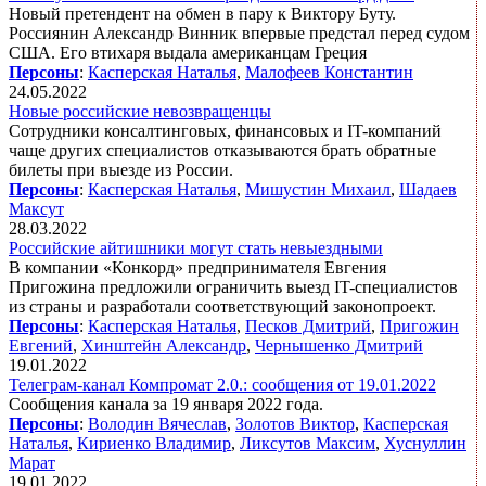
Новый претендент на обмен в пару к Виктору Буту.
Россиянин Александр Винник впервые предстал перед судом
США. Его втихаря выдала американцам Греция
Персоны
:
Касперская Наталья
,
Малофеев Константин
24.05.2022
Новые российские невозвращенцы
Сотрудники консалтинговых, финансовых и IT-компаний
чаще других специалистов отказываются брать обратные
билеты при выезде из России.
Персоны
:
Касперская Наталья
,
Мишустин Михаил
,
Шадаев
Максут
28.03.2022
Российские айтишники могут стать невыездными
В компании «Конкорд» предпринимателя Евгения
Пригожина предложили ограничить выезд IT-специалистов
из страны и разработали соответствующий законопроект.
Персоны
:
Касперская Наталья
,
Песков Дмитрий
,
Пригожин
Евгений
,
Хинштейн Александр
,
Чернышенко Дмитрий
19.01.2022
Телеграм-канал Компромат 2.0.: сообщения от 19.01.2022
Сообщения канала за 19 января 2022 года.
Персоны
:
Володин Вячеслав
,
Золотов Виктор
,
Касперская
Наталья
,
Кириенко Владимир
,
Ликсутов Максим
,
Хуснуллин
Марат
19.01.2022