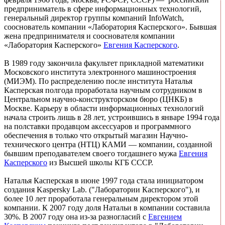
предприниматель в сфере информационных технологий,
генеральный директор группы компаний InfoWatch,
сооснователь компании «Лаборатория Касперского». Бывшая
жена предпринимателя и сооснователя компании
«Лаборатория Касперского»
Евгения Касперского
.
В 1989 году закончила факультет прикладной математики
Московского института электронного машиностроения
(МИЭМ). По распределению после института Наталья
Касперская полгода проработала научным сотрудником в
Центральном научно-конструкторском бюро (ЦНКБ) в
Москве. Карьеру в области информационных технологий
начала строить лишь в 28 лет, устроившись в январе 1994 года
на полставки продавцом аксессуаров и программного
обеспечения в только что открытый магазин Научно-
технического центра (НТЦ) КАМИ — компании, созданной
бывшим преподавателем своего тогдашнего мужа
Евгения
Касперского
из Высшей школы КГБ СССР.
Наталья Касперская в июне 1997 года стала инициатором
создания Kaspersky Lab. ("Лаборатории Касперского"), и
более 10 лет проработала генеральным директором этой
компании. К 2007 году доля Натальи в компании составила
30%. В 2007 году она из-за разногласий с
Евгением