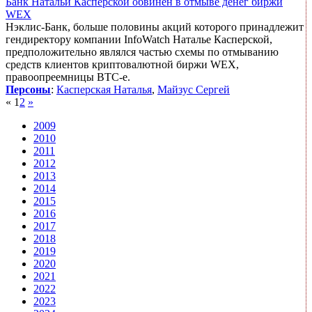
Банк Натальи Касперской обвинен в отмыве денег биржи
WEX
Нэклис-Банк, больше половины акций которого принадлежит
гендиректору компании InfoWatch Наталье Касперской,
предположительно являлся частью схемы по отмыванию
средств клиентов криптовалютной биржи WEX,
правоопреемницы BTC-e.
Персоны
:
Касперская Наталья
,
Майзус Сергей
«
1
2
»
2009
2010
2011
2012
2013
2014
2015
2016
2017
2018
2019
2020
2021
2022
2023