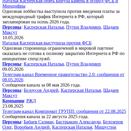
Наталья Касперская опять кинула камень в огород ФСБ и
Минцифры
Одиозная лоббистка выступила против введения платы за
международный трафик Интернета в РФ, который
запланирован на осень 2026 года.
Персоны
:
Касперская Наталья
,
Путин Владимир
,
Шадаев
Максут
10.05.2026
Наталья Касперская выступила против ФСБ
Одиозная сторонница ограничений в мировой паутине
оказалась не готова к полному закрытию Интернета в РФ по
инициативе спецслужб.
Персоны
:
Касперская Наталья
,
Путин Владимир
09.05.2026
Телеграм-канал Временное правительство 2.0: сообщения от
08.05.2026
Сообщения канала за 08 мая 2026 года.
Персоны
:
Белоусов Андрей
,
Касперская Наталья
,
Шадаев
Максут
Компании
:
РЖД
23.08.2025
Телеграм-канал Компромат ГРУПП: сообщения от 22.08.2025
Сообщения канала за 22 августа 2025 года.
Персоны
:
Бабаев Салман
,
Бастрыкин Александр
,
Белозеров
Олег
,
Воробьев Андрей
,
Касперская Наталья
,
Мишустин