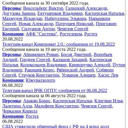
Сообщения канала за 30 сентября 2022 года.
Персоны
:
Вексельберг Виктор
,
Галицкий Александр
,
Догузова Зарина
,
Евтушенков Владимир
,
Касперская Наталья
,
Махмудов Искандар
,
Набиуллина Эльвира
,
Нарышкин
Сергей
,
Новак Александр
,
Патрушев Николай
,
Пригожин
Евгений
,
Силуанов Антон
,
Чемезов Сергей
Компании
:
АФК "Система"
,
Ростелеком
,
Ростех
20.08.2022
Телеграм-канал Компромат 2.0.: сообщения от 19.08.2022
Сообщения канала за 19 августа 2022 года.
Персоны
:
Абрамович Роман
,
Босов Дмитрий
,
Воробьев
Андрей
,
Гордеев Сергей
,
Калашов Захарий
,
Касперская
Наталья
,
Колокольцев Владимир
,
Криворучко Алексей
,
Путин
Владимир
,
Ракишев Кенес
,
Рябинский Андрей
,
Собянин
Сергей
,
Струков Константин
,
Усманов Алишер
,
Хасис Лев
Компании
:
Южуралзолото
06.08.2022
Телеграм-канал ВЧК ОГПУ: сообщения от 06.08.2022
Сообщения канала за 06 августа 2022 года.
Персоны
:
Авакян Борис
,
Касперская Наталья
,
Клигман Илья
,
Лалетина Алла
,
Малофеев Константин
,
Чемезов Сергей
,
Черкалин Кирилл
Компании
:
Ростех
06.08.2022
США утяжелили обменный фонд с РФ на 4 млрд долл