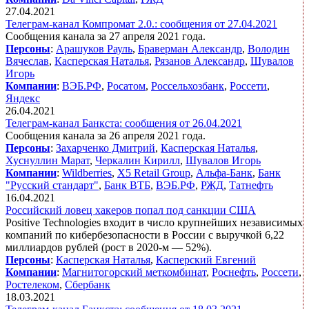
27.04.2021
Телеграм-канал Компромат 2.0.: сообщения от 27.04.2021
Сообщения канала за 27 апреля 2021 года.
Персоны
:
Арашуков Рауль
,
Браверман Александр
,
Володин
Вячеслав
,
Касперская Наталья
,
Рязанов Александр
,
Шувалов
Игорь
Компании
:
ВЭБ.РФ
,
Росатом
,
Россельхозбанк
,
Россети
,
Яндекс
26.04.2021
Телеграм-канал Банкста: сообщения от 26.04.2021
Сообщения канала за 26 апреля 2021 года.
Персоны
:
Захарченко Дмитрий
,
Касперская Наталья
,
Хуснуллин Марат
,
Черкалин Кирилл
,
Шувалов Игорь
Компании
:
Wildberries
,
X5 Retail Group
,
Альфа-Банк
,
Банк
"Русский стандарт"
,
Банк ВТБ
,
ВЭБ.РФ
,
РЖД
,
Татнефть
16.04.2021
Российский ловец хакеров попал под санкции США
Positive Technologies входит в число крупнейших независимых
компаний по кибербезопасности в России с выручкой 6,22
миллиардов рублей (рост в 2020-м — 52%).
Персоны
:
Касперская Наталья
,
Касперский Евгений
Компании
:
Магнитогорский меткомбинат
,
Роснефть
,
Россети
,
Ростелеком
,
Сбербанк
18.03.2021