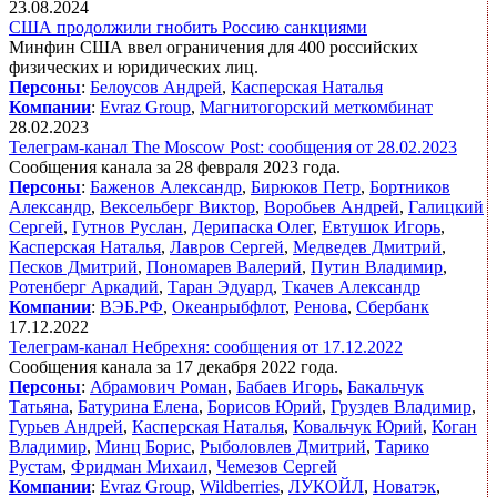
23.08.2024
США продолжили гнобить Россию санкциями
Минфин США ввел ограничения для 400 российских
физических и юридических лиц.
Персоны
:
Белоусов Андрей
,
Касперская Наталья
Компании
:
Evraz Group
,
Магнитогорский меткомбинат
28.02.2023
Телеграм-канал The Moscow Post: сообщения от 28.02.2023
Сообщения канала за 28 февраля 2023 года.
Персоны
:
Баженов Александр
,
Бирюков Петр
,
Бортников
Александр
,
Вексельберг Виктор
,
Воробьев Андрей
,
Галицкий
Сергей
,
Гутнов Руслан
,
Дерипаска Олег
,
Евтушок Игорь
,
Касперская Наталья
,
Лавров Сергей
,
Медведев Дмитрий
,
Песков Дмитрий
,
Пономарев Валерий
,
Путин Владимир
,
Ротенберг Аркадий
,
Таран Эдуард
,
Ткачев Александр
Компании
:
ВЭБ.РФ
,
Океанрыбфлот
,
Ренова
,
Сбербанк
17.12.2022
Телеграм-канал Небрехня: сообщения от 17.12.2022
Сообщения канала за 17 декабря 2022 года.
Персоны
:
Абрамович Роман
,
Бабаев Игорь
,
Бакальчук
Татьяна
,
Батурина Елена
,
Борисов Юрий
,
Груздев Владимир
,
Гурьев Андрей
,
Касперская Наталья
,
Ковальчук Юрий
,
Коган
Владимир
,
Минц Борис
,
Рыболовлев Дмитрий
,
Тарико
Рустам
,
Фридман Михаил
,
Чемезов Сергей
Компании
:
Evraz Group
,
Wildberries
,
ЛУКОЙЛ
,
Новатэк
,