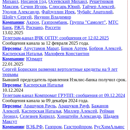
Михаил
,
Нисанов Год
,
Осеевский Михаил
,
Решетников
Максим
,
Сечин Игорь
,
Слюсарь Юрий
,
Тайчер Алексей
,
Удодов Александр
,
Файзуллин Ирек
,
Чубайс Анатолий
,
Шойгу Сергей
,
Якунин Владимир
Компании
:
Акрон
,
Газпромбанк
,
Группа "Самолет"
,
МТС
Банк
,
РЖД
,
Роснано
,
Россети
13.02.2025
Телеграм-канал ВЧК ОГПУ: сообщения от 12.02.2025
Сообщения канала за 12 февраля 2025 года.
Персоны
:
Арустамов Марат
,
Биков Артем
,
Бобров Алексей
,
Касперская Наталья
,
Малофеев Константин
Компании
:
Юлмарт
22.01.2025
Сергей Борискин разменял вертолетные кредиты на 9 лет
тюрьмы
Бывший председатель правления Нэклис-банка получил срок.
Персоны
:
Касперская Наталья
10.12.2024
Телеграм-канал Компромат ГРУПП: сообщения от 09.12.2024
Сообщения канала за 09 декабря 2024 года.
Персоны
:
Арашуков Рауль
,
Арашуков Рауф
,
Бажанов
Алексей
,
Касперская Наталья
,
Миллер Алексей
,
Рейман
Леонид
,
Селезнев Кирилл
,
Хинштейн Александр
,
Шадаев
Максут
Компании
:
ВЭБ.РФ
,
Газпром
,
Газстройпром
,
РусХимАльянс