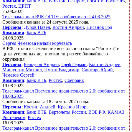
Компании
:
Банк ВТБ
,
ВЭБ.РФ
,
Газпром
,
Росатом
,
Роснефть
,
Ростех
,
ЦРПТ
25.08.2025
Телеграм-канал ВЧК ОГПУ: сообщения от 24.08.2025
Сообщения канала за 24 августа 2025 года.
Персоны
:
Дуров Павел
,
Костин Андрей
,
Нисанов Год
Компании
:
Банк ВТБ
24.08.2025
Сергея Чемезова начали корчевать
В РФ готовится смещение всесильного главы "Ростеха" и
цикл уголовных дел против лиц из его ближайшего
окружения.
Персоны
:
Белоусов Андрей
,
Греф Герман
,
Костин Андрей
,
Мишустин Михаил
,
Путин Владимир
,
Слюсарь Юрий
,
Чемезов Сергей
Компании
:
Банк ВТБ
,
Ростех
,
Сбербанк
19.08.2025
Телеграм-канал Временное правительство 2.0: сообщения от
18.08.2025
Сообщения канала за 18 августа 2025 года.
Персоны
:
Костин Андрей
,
Краснов Игорь
Компании
:
Банк ВТБ
,
Вертолеты России
,
ВЭБ.РФ
,
КАМАЗ
,
Ростелеком
,
Ростех
16.08.2025
Телеграм-канал Временное правительство 2.0: сообщения от