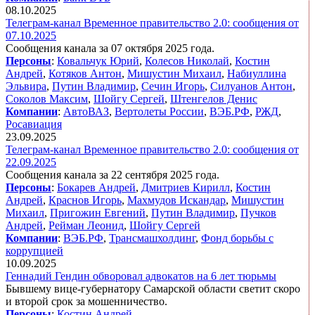
08.10.2025
Телеграм-канал Временное правительство 2.0: сообщения от
07.10.2025
Сообщения канала за 07 октября 2025 года.
Персоны
:
Ковальчук Юрий
,
Колесов Николай
,
Костин
Андрей
,
Котяков Антон
,
Мишустин Михаил
,
Набиуллина
Эльвира
,
Путин Владимир
,
Сечин Игорь
,
Силуанов Антон
,
Соколов Максим
,
Шойгу Сергей
,
Штенгелов Денис
Компании
:
АвтоВАЗ
,
Вертолеты России
,
ВЭБ.РФ
,
РЖД
,
Росавиация
23.09.2025
Телеграм-канал Временное правительство 2.0: сообщения от
22.09.2025
Сообщения канала за 22 сентября 2025 года.
Персоны
:
Бокарев Андрей
,
Дмитриев Кирилл
,
Костин
Андрей
,
Краснов Игорь
,
Махмудов Искандар
,
Мишустин
Михаил
,
Пригожин Евгений
,
Путин Владимир
,
Пучков
Андрей
,
Рейман Леонид
,
Шойгу Сергей
Компании
:
ВЭБ.РФ
,
Трансмашхолдинг
,
Фонд борьбы с
коррупцией
10.09.2025
Геннадий Гендин обворовал адвокатов на 6 лет тюрьмы
Бывшему вице-губернатору Самарской области светит скоро
и второй срок за мошенничество.
Персоны
:
Костин Андрей