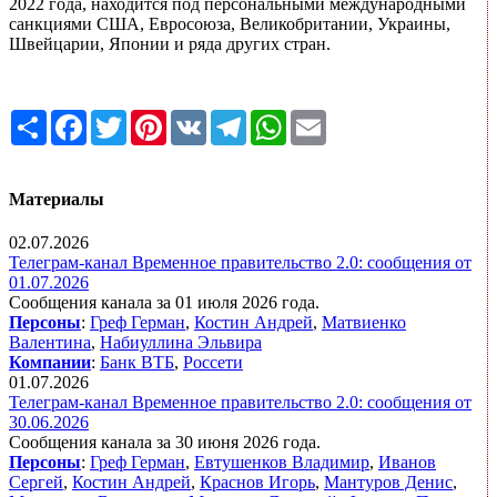
2022 года, находится под персональными международными
санкциями США, Евросоюза, Великобритании, Украины,
Швейцарии, Японии и ряда других стран.
Share
Facebook
Twitter
Pinterest
VK
Telegram
WhatsApp
Email
Материалы
02.07.2026
Телеграм-канал Временное правительство 2.0: сообщения от
01.07.2026
Сообщения канала за 01 июля 2026 года.
Персоны
:
Греф Герман
,
Костин Андрей
,
Матвиенко
Валентина
,
Набиуллина Эльвира
Компании
:
Банк ВТБ
,
Россети
01.07.2026
Телеграм-канал Временное правительство 2.0: сообщения от
30.06.2026
Сообщения канала за 30 июня 2026 года.
Персоны
:
Греф Герман
,
Евтушенков Владимир
,
Иванов
Сергей
,
Костин Андрей
,
Краснов Игорь
,
Мантуров Денис
,