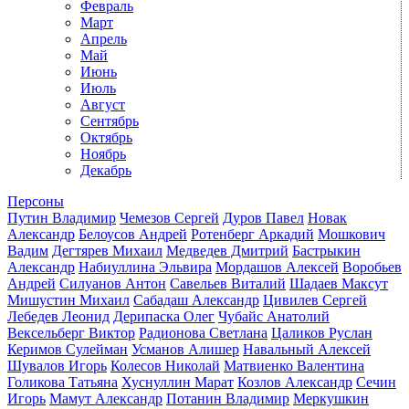
Февраль
Март
Апрель
Май
Июнь
Июль
Август
Сентябрь
Октябрь
Ноябрь
Декабрь
Персоны
Путин Владимир
Чемезов Сергей
Дуров Павел
Новак
Александр
Белоусов Андрей
Ротенберг Аркадий
Мошкович
Вадим
Дегтярев Михаил
Медведев Дмитрий
Бастрыкин
Александр
Набиуллина Эльвира
Мордашов Алексей
Воробьев
Андрей
Силуанов Антон
Савельев Виталий
Шадаев Максут
Мишустин Михаил
Сабадаш Александр
Цивилев Сергей
Лебедев Леонид
Дерипаска Олег
Чубайс Анатолий
Вексельберг Виктор
Радионова Светлана
Цаликов Руслан
Керимов Сулейман
Усманов Алишер
Навальный Алексей
Шувалов Игорь
Колесов Николай
Матвиенко Валентина
Голикова Татьяна
Хуснуллин Марат
Козлов Александр
Сечин
Игорь
Мамут Александр
Потанин Владимир
Меркушкин