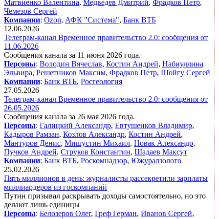
Матвиенко Валентина
,
Медведев Дмитрий
,
Фрадков Петр
,
Чемезов Сергей
Компании
:
Ozon
,
АФК "Система"
,
Банк ВТБ
12.06.2026
Телеграм-канал Временное правительство 2.0: сообщения от
11.06.2026
Сообщения канала за 11 июня 2026 года.
Персоны
:
Володин Вячеслав
,
Костин Андрей
,
Набиуллина
Эльвира
,
Решетников Максим
,
Фрадков Петр
,
Шойгу Сергей
Компании
:
Банк ВТБ
,
Росгеология
27.05.2026
Телеграм-канал Временное правительство 2.0: сообщения от
26.05.2026
Сообщения канала за 26 мая 2026 года.
Персоны
:
Галицкий Александр
,
Евтушенков Владимир
,
Кадыров Рамзан
,
Козлов Александр
,
Костин Андрей
,
Мантуров Денис
,
Мишустин Михаил
,
Новак Александр
,
Пучков Андрей
,
Струков Константин
,
Шадаев Максут
Компании
:
Банк ВТБ
,
Роскомнадзор
,
Южуралзолото
25.02.2026
Пять миллионов в день: журналисты рассекретили зарплаты
миллиардеров из госкомпаний
Путин призывал раскрывать доходы самостоятельно, но это
делают лишь единицы
Персоны
:
Белозеров Олег
,
Греф Герман
,
Иванов Сергей
,