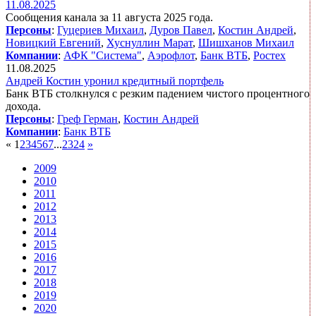
11.08.2025
Сообщения канала за 11 августа 2025 года.
Персоны
:
Гуцериев Михаил
,
Дуров Павел
,
Костин Андрей
,
Новицкий Евгений
,
Хуснуллин Марат
,
Шишханов Михаил
Компании
:
АФК "Система"
,
Аэрофлот
,
Банк ВТБ
,
Ростех
11.08.2025
Андрей Костин уронил кредитный портфель
Банк ВТБ столкнулся с резким падением чистого процентного
дохода.
Персоны
:
Греф Герман
,
Костин Андрей
Компании
:
Банк ВТБ
«
1
2
3
4
5
6
7
...
23
24
»
2009
2010
2011
2012
2013
2014
2015
2016
2017
2018
2019
2020