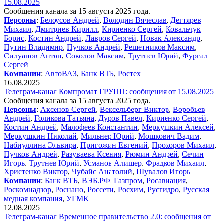
15.08.2025
Сообщения канала за 15 августа 2025 года.
Персоны
:
Белоусов Андрей
,
Володин Вячеслав
,
Дегтярев
Михаил
,
Дмитриев Кирилл
,
Кириенко Сергей
,
Ковальчук
Борис
,
Костин Андрей
,
Лавров Сергей
,
Новак Александр
,
Путин Владимир
,
Пучков Андрей
,
Решетников Максим
,
Силуанов Антон
,
Соколов Максим
,
Трутнев Юрий
,
Фургал
Сергей
Компании
:
АвтоВАЗ
,
Банк ВТБ
,
Ростех
16.08.2025
Телеграм-канал Компромат ГРУПП: сообщения от 15.08.2025
Сообщения канала за 15 августа 2025 года.
Персоны
:
Аксенов Сергей
,
Вексельберг Виктор
,
Воробьев
Андрей
,
Голикова Татьяна
,
Дуров Павел
,
Кириенко Сергей
,
Костин Андрей
,
Малофеев Константин
,
Меркушкин Алексей
,
Меркушкин Николай
,
Мильнер Юрий
,
Мошкович Вадим
,
Набиуллина Эльвира
,
Пригожин Евгений
,
Прохоров Михаил
,
Пучков Андрей
,
Разуваева Ксения
,
Рюмин Андрей
,
Сечин
Игорь
,
Трутнев Юрий
,
Усманов Алишер
,
Фрадков Михаил
,
Христенко Виктор
,
Чубайс Анатолий
,
Шувалов Игорь
Компании
:
Банк ВТБ
,
ВЭБ.РФ
,
Газпром
,
Росавиация
,
Роскомнадзор
,
Роснано
,
Россети
,
Росхим
,
Русгидро
,
Русская
медная компания
,
УГМК
12.08.2025
Телеграм-канал Временное правительство 2.0: сообщения от