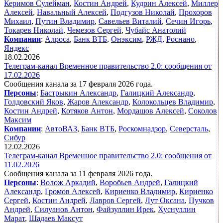
Керимов Сулейман
,
Костин Андрей
,
Кудрин Алексей
,
Миллер
Алексей
,
Навальный Алексей
,
Подгузов Николай
,
Прохоров
Михаил
,
Путин Владимир
,
Савельев Виталий
,
Сечин Игорь
,
Токарев Николай
,
Чемезов Сергей
,
Чубайс Анатолий
Компании
:
Алроса
,
Банк ВТБ
,
Онэксим
,
РЖД
,
Роснано
,
Яндекс
18.02.2026
Телеграм-канал Временное правительство 2.0: сообщения от
17.02.2026
Сообщения канала за 17 февраля 2026 года.
Персоны
:
Бастрыкин Александр
,
Галицкий Александр
,
Голдовский Яков
,
Жаров Александр
,
Колокольцев Владимир
,
Костин Андрей
,
Котяков Антон
,
Мордашов Алексей
,
Соколов
Максим
Компании
:
АвтоВАЗ
,
Банк ВТБ
,
Роскомнадзор
,
Северсталь
,
Сибур
12.02.2026
Телеграм-канал Временное правительство 2.0: сообщения от
11.02.2026
Сообщения канала за 11 февраля 2026 года.
Персоны
:
Волож Аркадий
,
Воробьев Андрей
,
Галицкий
Александр
,
Громов Алексей
,
Кириенко Владимир
,
Кириенко
Сергей
,
Костин Андрей
,
Лавров Сергей
,
Лут Оксана
,
Пучков
Андрей
,
Силуанов Антон
,
Файзуллин Ирек
,
Хуснуллин
Марат
,
Шадаев Максут