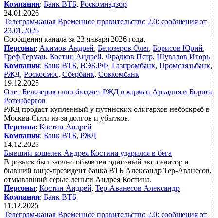
Компании
:
Банк ВТБ
,
Роскомнадзор
24.01.2026
Телеграм-канал Временное правительство 2.0: сообщения от
23.01.2026
Сообщения канала за 23 января 2026 года.
Персоны
:
Акимов Андрей
,
Белозеров Олег
,
Борисов Юрий
,
Греф Герман
,
Костин Андрей
,
Фрадков Петр
,
Шувалов Игорь
Компании
:
Банк ВТБ
,
ВЭБ.РФ
,
Газпромбанк
,
Промсвязьбанк
,
РЖД
,
Роскосмос
,
Сбербанк
,
Совкомбанк
19.12.2025
Олег Белозеров слил бюджет РЖД в карман Аркадия и Бориса
Ротенбергов
РЖД продаст купленный у путинских олигархов небоскреб в
Москва-Сити из-за долгов и убытков.
Персоны
:
Костин Андрей
Компании
:
Банк ВТБ
,
РЖД
14.12.2025
Бывший кошелек Андрея Костина ударился в бега
В розыск был заочно объявлен одиозный экс-сенатор и
бывший вице-президент банка ВТБ Александр Тер-Аванесов,
отмывавший серые деньги Андрея Костина.
Персоны
:
Костин Андрей
,
Тер-Аванесов Александр
Компании
:
Банк ВТБ
11.12.2025
Телеграм-канал Временное правительство 2.0: сообщения от