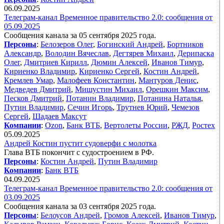
06.09.2025
Телеграм-канал Временное правительство 2.0: сообщения от
05.09.2025
Сообщения канала за 05 сентября 2025 года.
Персоны
:
Белозеров Олег
,
Богинский Андрей
,
Бортников
Александр
,
Володин Вячеслав
,
Дегтярев Михаил
,
Дерипаска
Олег
,
Дмитриев Кирилл
,
Дюмин Алексей
,
Иванов Тимур
,
Кириенко Владимир
,
Кириенко Сергей
,
Костин Андрей
,
Кремлев Умар
,
Малофеев Константин
,
Мантуров Денис
,
Медведев Дмитрий
,
Мишустин Михаил
,
Орешкин Максим
,
Песков Дмитрий
,
Потанин Владимир
,
Потанина Наталья
,
Путин Владимир
,
Сечин Игорь
,
Трутнев Юрий
,
Чемезов
Сергей
,
Шадаев Максут
Компании
:
Ozon
,
Банк ВТБ
,
Вертолеты России
,
РЖД
,
Ростех
05.09.2025
Андрей Костин пустит судоверфи с молотка
Глава ВТБ покончит с судостроением в РФ.
Персоны
:
Костин Андрей
,
Путин Владимир
Компании
:
Банк ВТБ
04.09.2025
Телеграм-канал Временное правительство 2.0: сообщения от
03.09.2025
Сообщения канала за 03 сентября 2025 года.
Персоны
:
Белоусов Андрей
,
Громов Алексей
,
Иванов Тимур
,