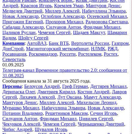
Кадыров Рамзан
,
Ковальчук Борис
,
Козак Дмитрий
,
Костин
Андрей
,
Краснов Игорь
,
Кремлев Умар
,
Мантуров Денис
,
Медведев Дмитрий
,
Миллер Алексей
,
Набиуллина Эльвира
,
Новак Александр
,
Оглоблин Александр
,
Осеевский Михаил
,
Пригожин Евгений
,
Прохоров Михаил
,
Радионова Светлана
,
Сабадаш Александр
,
Силуанов Антон
,
Фридман Михаил
,
Цаликов Руслан
,
Чемезов Сергей
,
Шадаев Максут
,
Шамарин
Вадим
,
Шойгу Сергей
Компании
:
АвтоВАЗ
,
Банк ВТБ
,
Вертолеты России
,
Газпром
,
ДонСтрой
,
Магнитогорский меткомбинат
,
НЛМК
,
РЖД
,
Росавиация
,
Роскомнадзор
,
Россети
,
Ростелеком
,
Ростех
,
Северсталь
01.09.2025
Телеграм-канал Временное правительство 2.0: сообщения от
31.08.2025
Сообщения канала за 31 августа 2025 года.
Персоны
:
Белоусов Андрей
,
Греф Герман
,
Дегтярев Михаил
,
Дерипаска Олег
,
Дмитриев Кирилл
,
Костин Андрей
,
Лавров
Сергей
,
Лихачев Алексей
,
Лут Оксана
,
Мамут Александр
,
Мантуров Денис
,
Миллер Алексей
,
Михельсон Леонид
,
Мурашко Михаил
,
Набиуллина Эльвира
,
Новак Александр
,
Потанин Владимир
,
Решетников Максим
,
Сечин Игорь
,
Силуанов Антон
,
Фридман Михаил
,
Цивилев Сергей
,
Чекунков Алексей
,
Чемезов Сергей
,
Чернышенко Дмитрий
,
Чибис Андрей
,
Шувалов Игорь