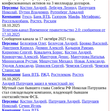
конфискованных активов на 3 миллиарда долларов.
Персоны
:
Костин Андрей
,
Лебедев Леонид
,
Патрушев
Николай
,
Путин Владимир
,
Ротенберг Аркадий
Компании
:
Fesco
,
Банк ВТБ
,
Газпром
,
Макфа
,
Метафракс
,
Россельхозбанк
,
Ростех
,
Росхим
18.10.2025
Телеграм-канал Временное правительство 2.0: сообщения от
17.10.2025
Сообщения канала за 17 октября 2025 года.
Персоны
:
Белозеров Олег
,
Белоусов Андрей
,
Бровко Василий
,
Дмитриев Кирилл
,
Дюмин Алексей
,
Кадыров Рамзан
,
Кириенко Сергей
,
Ковальчук Борис
,
Костин Андрей
,
Криворучко Алексей
,
Мантуров Денис
,
Мантурова Наталья
,
Минниханов Рустам
,
Мишустин Михаил
,
Новак Александр
,
Удодов Александр
,
Цивилев Сергей
,
Чемезов Сергей
,
Чемезов
Станислав
Компании
:
Банк ВТБ
,
РЖД
,
Ростелеком
,
Ростех
16.10.2025
Андрей Патрушев зашел в чекистский лес
Мутный сын бывшего глава Совбеза РФ Николая Патрушева
стал совладельцем компании, владеющей бывшим
охотхозяйством ФСБ.
Персоны
:
Костин Андрей
,
Патрушев Андрей
,
Патрушев
Николай
,
Сечин Игорь
Компании
:
Банк ВТБ