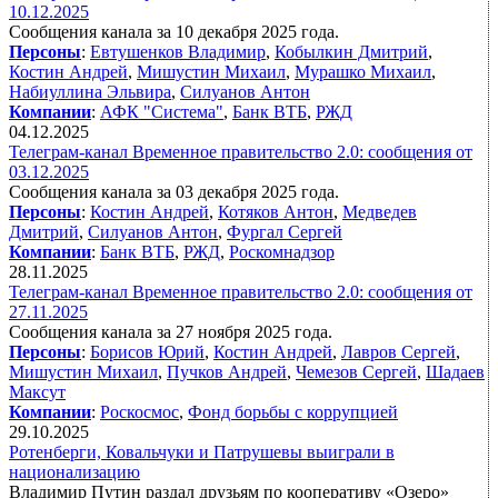
10.12.2025
Сообщения канала за 10 декабря 2025 года.
Персоны
:
Евтушенков Владимир
,
Кобылкин Дмитрий
,
Костин Андрей
,
Мишустин Михаил
,
Мурашко Михаил
,
Набиуллина Эльвира
,
Силуанов Антон
Компании
:
АФК "Система"
,
Банк ВТБ
,
РЖД
04.12.2025
Телеграм-канал Временное правительство 2.0: сообщения от
03.12.2025
Сообщения канала за 03 декабря 2025 года.
Персоны
:
Костин Андрей
,
Котяков Антон
,
Медведев
Дмитрий
,
Силуанов Антон
,
Фургал Сергей
Компании
:
Банк ВТБ
,
РЖД
,
Роскомнадзор
28.11.2025
Телеграм-канал Временное правительство 2.0: сообщения от
27.11.2025
Сообщения канала за 27 ноября 2025 года.
Персоны
:
Борисов Юрий
,
Костин Андрей
,
Лавров Сергей
,
Мишустин Михаил
,
Пучков Андрей
,
Чемезов Сергей
,
Шадаев
Максут
Компании
:
Роскосмос
,
Фонд борьбы с коррупцией
29.10.2025
Ротенберги, Ковальчуки и Патрушевы выиграли в
национализацию
Владимир Путин раздал друзьям по кооперативу «Озеро»