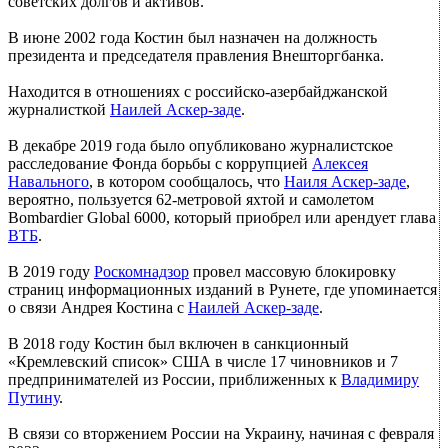
советских долгов и активов.
В июне 2002 года Костин был назначен на должность
президента и председателя правления Внешторгбанка.
Находится в отношениях с российско-азербайджанской
журналисткой
Наилей Аскер-заде
.
В декабре 2019 года было опубликовано журналистское
расследование Фонда борьбы с коррупцией
Алексея
Навального
, в котором сообщалось, что
Наиля Аскер-заде
,
вероятно, пользуется 62-метровой яхтой и самолетом
Bombardier Global 6000, который приобрел или арендует глава
ВТБ
.
В 2019 году
Роскомнадзор
провел массовую блокировку
страниц информационных изданий в Рунете, где упоминается
о связи Андрея Костина с
Наилей Аскер-заде
.
В 2018 году Костин был включен в санкционный
«Кремлевский список» США в числе 17 чиновников и 7
предпринимателей из России, приближенных к
Владимиру
Путину
.
В связи со вторжением России на Украину, начиная с февраля