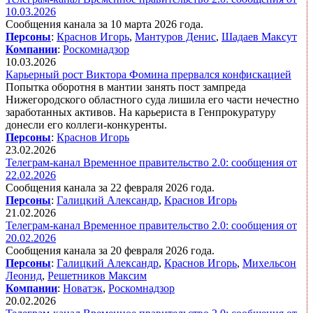
10.03.2026
Сообщения канала за 10 марта 2026 года.
Персоны
:
Краснов Игорь
,
Мантуров Денис
,
Шадаев Максут
Компании
:
Роскомнадзор
10.03.2026
Карьерный рост Виктора Фомина прервался конфискацией
Попытка оборотня в мантии занять пост зампреда
Нижегородского областного суда лишила его части нечестно
заработанных активов. На карьериста в Генпрокуратуру
донесли его коллеги-конкуренты.
Персоны
:
Краснов Игорь
23.02.2026
Телеграм-канал Временное правительство 2.0: сообщения от
22.02.2026
Сообщения канала за 22 февраля 2026 года.
Персоны
:
Галицкий Александр
,
Краснов Игорь
21.02.2026
Телеграм-канал Временное правительство 2.0: сообщения от
20.02.2026
Сообщения канала за 20 февраля 2026 года.
Персоны
:
Галицкий Александр
,
Краснов Игорь
,
Михельсон
Леонид
,
Решетников Максим
Компании
:
Новатэк
,
Роскомнадзор
20.02.2026