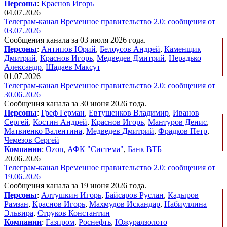
Персоны
:
Краснов Игорь
04.07.2026
Телеграм-канал Временное правительство 2.0: сообщения от
03.07.2026
Сообщения канала за 03 июля 2026 года.
Персоны
:
Антипов Юрий
,
Белоусов Андрей
,
Каменщик
Дмитрий
,
Краснов Игорь
,
Медведев Дмитрий
,
Нерадько
Александр
,
Шадаев Максут
01.07.2026
Телеграм-канал Временное правительство 2.0: сообщения от
30.06.2026
Сообщения канала за 30 июня 2026 года.
Персоны
:
Греф Герман
,
Евтушенков Владимир
,
Иванов
Сергей
,
Костин Андрей
,
Краснов Игорь
,
Мантуров Денис
,
Матвиенко Валентина
,
Медведев Дмитрий
,
Фрадков Петр
,
Чемезов Сергей
Компании
:
Ozon
,
АФК "Система"
,
Банк ВТБ
20.06.2026
Телеграм-канал Временное правительство 2.0: сообщения от
19.06.2026
Сообщения канала за 19 июня 2026 года.
Персоны
:
Алтушкин Игорь
,
Байсаров Руслан
,
Кадыров
Рамзан
,
Краснов Игорь
,
Махмудов Искандар
,
Набиуллина
Эльвира
,
Струков Константин
Компании
:
Газпром
,
Роснефть
,
Южуралзолото