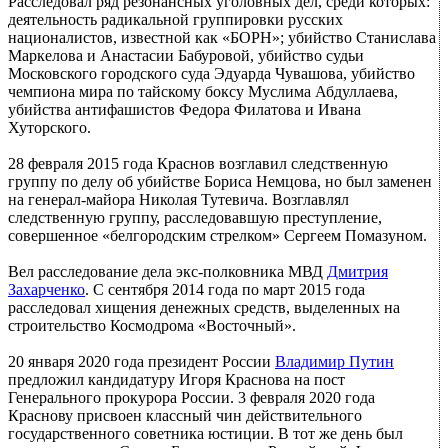
Расследовал ряд резонансных уголовных дел, среди которых:
деятельность радикальной группировки русских
националистов, известной как «БОРН»; убийство Станислава
Маркелова и Анастасии Бабуровой, убийство судьи
Московского городского суда Эдуарда Чувашова, убийство
чемпиона мира по тайскому боксу Муслима Абдуллаева,
убийства антифашистов Федора Филатова и Ивана
Хуторского.
28 февраля 2015 года Краснов возглавил следственную
группу по делу об убийстве Бориса Немцова, но был заменен
на генерал-майора Николая Тутевича. Возглавлял
следственную группу, расследовавшую преступление,
совершенное «белгородским стрелком» Сергеем Помазуном.
Вел расследование дела экс-полковника МВД
Дмитрия
Захарченко
. С сентября 2014 года по март 2015 года
расследовал хищения денежных средств, выделенных на
строительство Космодрома «Восточный».
20 января 2020 года президент России
Владимир Путин
предложил кандидатуру Игоря Краснова на пост
Генерального прокурора России. 3 февраля 2020 года
Краснову присвоен классный чин действительного
государственного советника юстиции. В тот же день был