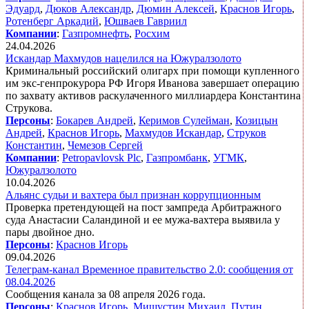
Эдуард
,
Дюков Александр
,
Дюмин Алексей
,
Краснов Игорь
,
Ротенберг Аркадий
,
Юшваев Гавриил
Компании
:
Газпромнефть
,
Росхим
24.04.2026
Искандар Махмудов нацелился на Южуралзолото
Криминальный российский олигарх при помощи купленного
им экс-генпрокурора РФ Игоря Иванова завершает операцию
по захвату активов раскулаченного миллиардера Константина
Струкова.
Персоны
:
Бокарев Андрей
,
Керимов Сулейман
,
Козицын
Андрей
,
Краснов Игорь
,
Махмудов Искандар
,
Струков
Константин
,
Чемезов Сергей
Компании
:
Petropavlovsk​ Plc
,
Газпромбанк
,
УГМК
,
Южуралзолото
10.04.2026
Альянс судьи и вахтера был признан коррупционным
Проверка претендующей на пост зампреда Арбитражного
суда Анастасии Саландиной и ее мужа-вахтера выявила у
пары двойное дно.
Персоны
:
Краснов Игорь
09.04.2026
Телеграм-канал Временное правительство 2.0: сообщения от
08.04.2026
Сообщения канала за 08 апреля 2026 года.
Персоны
:
Краснов Игорь
,
Мишустин Михаил
,
Путин