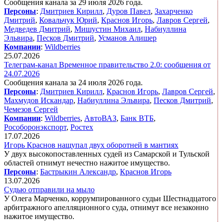
Сообщения канала за 29 июля 2026 года.
Персоны
:
Дмитриев Кирилл
,
Дуров Павел
,
Захарченко
Дмитрий
,
Ковальчук Юрий
,
Краснов Игорь
,
Лавров Сергей
,
Медведев Дмитрий
,
Мишустин Михаил
,
Набиуллина
Эльвира
,
Песков Дмитрий
,
Усманов Алишер
Компании
:
Wildberries
25.07.2026
Телеграм-канал Временное правительство 2.0: сообщения от
24.07.2026
Сообщения канала за 24 июля 2026 года.
Персоны
:
Дмитриев Кирилл
,
Краснов Игорь
,
Лавров Сергей
,
Махмудов Искандар
,
Набиуллина Эльвира
,
Песков Дмитрий
,
Чемезов Сергей
Компании
:
Wildberries
,
АвтоВАЗ
,
Банк ВТБ
,
Рособоронэкспорт
,
Ростех
17.07.2026
Игорь Краснов нащупал двух оборотней в мантиях
У двух высокопоставленных судей из Самарской и Тульской
областей отнимут нечестно нажитое имущество.
Персоны
:
Бастрыкин Александр
,
Краснов Игорь
13.07.2026
Судью отправили на мыло
У Олега Марченко, коррумпированного судьи Шестнадцатого
арбитражного апелляционного суда, отнимут все незаконно
нажитое имущество.