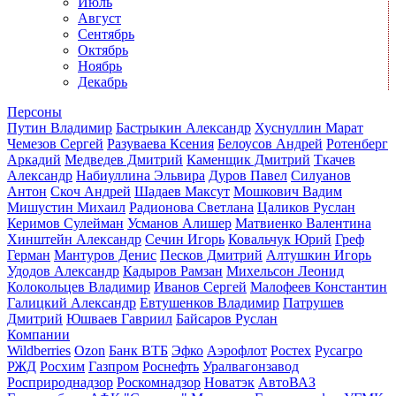
Июль
Август
Сентябрь
Октябрь
Ноябрь
Декабрь
Персоны
Путин Владимир
Бастрыкин Александр
Хуснуллин Марат
Чемезов Сергей
Разуваева Ксения
Белоусов Андрей
Ротенберг
Аркадий
Медведев Дмитрий
Каменщик Дмитрий
Ткачев
Александр
Набиуллина Эльвира
Дуров Павел
Силуанов
Антон
Скоч Андрей
Шадаев Максут
Мошкович Вадим
Мишустин Михаил
Радионова Светлана
Цаликов Руслан
Керимов Сулейман
Усманов Алишер
Матвиенко Валентина
Хинштейн Александр
Сечин Игорь
Ковальчук Юрий
Греф
Герман
Мантуров Денис
Песков Дмитрий
Алтушкин Игорь
Удодов Александр
Кадыров Рамзан
Михельсон Леонид
Колокольцев Владимир
Иванов Сергей
Малофеев Константин
Галицкий Александр
Евтушенков Владимир
Патрушев
Дмитрий
Юшваев Гавриил
Байсаров Руслан
Компании
Wildberries
Ozon
Банк ВТБ
Эфко
Аэрофлот
Ростех
Русагро
РЖД
Росхим
Газпром
Роснефть
Уралвагонзавод
Росприроднадзор
Роскомнадзор
Новатэк
АвтоВАЗ