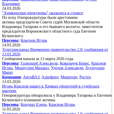
Владимир
24.03.2026
"Химкинские прокуроры" оказались в стазисе
По иску Генпрокуратуры были арестованы
активы председателя Совета судей Московской области
Владимира Татарова и его бывшего коллеги, заместителя
председателя Воронежского областного суда Евгения
Кучинского.
Персоны
:
Краснов Игорь
14.03.2026
Телеграм-канал Временное правительство 2.0: сообщения от
13.03.2026
Сообщения канала за 13 марта 2026 года.
Персоны
:
Галицкий Александр
,
Ковальчук Борис
,
Краснов
Игорь
,
Мишустин Михаил
,
Удодов Александр
,
Хуснуллин
Марат
Компании
:
АвтоВАЗ
,
Аэрофлот
,
Мираторг
,
Ростех
13.03.2026
Игорь Краснов нашел в Химках оборотней в судейских
мантиях
Генпрокуратура обнаружила у Владимира Татарова и Евгения
Кучинского излишние активы.
Персоны
:
Кондрат Елена
,
Краснов Игорь
11.03.2026
Телеграм-канал Временное правительство 2.0: сообщения от