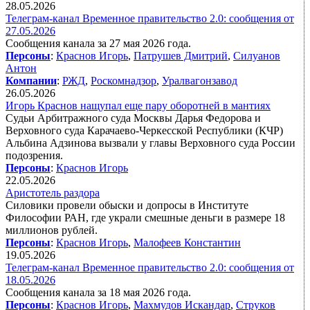
28.05.2026
Телеграм-канал Временное правительство 2.0: сообщения от
27.05.2026
Сообщения канала за 27 мая 2026 года.
Персоны
:
Краснов Игорь
,
Патрушев Дмитрий
,
Силуанов
Антон
Компании
:
РЖД
,
Роскомнадзор
,
Уралвагонзавод
26.05.2026
Игорь Краснов нащупал еще пару оборотней в мантиях
Судьи Арбитражного суда Москвы Дарья Федорова и
Верховного суда Карачаево-Черкесской Республики (КЧР)
Альбина Адзинова вызвали у главы Верховного суда России
подозрения.
Персоны
:
Краснов Игорь
22.05.2026
Аристотель раздора
Силовики провели обыски и допросы в Институте
Философии РАН, где украли смешные деньги в размере 18
миллионов рублей.
Персоны
:
Краснов Игорь
,
Малофеев Константин
19.05.2026
Телеграм-канал Временное правительство 2.0: сообщения от
18.05.2026
Сообщения канала за 18 мая 2026 года.
Персоны
:
Краснов Игорь
,
Махмудов Искандар
,
Струков