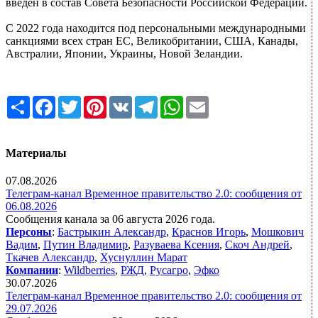
введен в состав Совета Безопасности Российской Федерации.
С 2022 года находится под персональными международными
санкциями всех стран ЕС, Великобритании, США, Канады,
Австралии, Японии, Украины, Новой Зеландии.
Share
Facebook
Twitter
Pinterest
VK
Telegram
WhatsApp
Email
Материалы
07.08.2026
Телеграм-канал Временное правительство 2.0: сообщения от
06.08.2026
Сообщения канала за 06 августа 2026 года.
Персоны
:
Бастрыкин Александр
,
Краснов Игорь
,
Мошкович
Вадим
,
Путин Владимир
,
Разуваева Ксения
,
Скоч Андрей
,
Ткачев Александр
,
Хуснуллин Марат
Компании
:
Wildberries
,
РЖД
,
Русагро
,
Эфко
30.07.2026
Телеграм-канал Временное правительство 2.0: сообщения от
29.07.2026