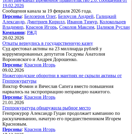
Телеграм-канал Временное правительство 2.0: сообщения от
19.02.2026
Сообщения канала за 19 февраля 2026 года.
Персоны
:
Белозеров Олег
,
Белоусов Андрей
,
Галицкий
Александр
,
Дмитриев Кирилл
,
Иванов Тимур
,
Колокольцев
Владимир
,
Краснов Игорь
,
Соколов Максим
,
Цаликов Руслан
Компании
:
РЖД
20.02.2026
Откаты вернулись в государственную казну
Суд арестовал активы на 23 миллиарда рублей у
коррумпированных депутатов Госдумы Анатолия
Вороновского и Андрея Дорошенко.
Персоны
:
Краснов Игорь
09.02.2026
Нижегородские оборотни в мантиях не скрыли активы от
Генпрокуратуры
Виктор Фомин и Вячеслав Сапега вместо повышения
нарвались на экспроприацию неправедно нажитого.
Персоны
:
Краснов Игорь
21.01.2026
Генпрокуратура обнаружила рыбное место
Генпрокурор Александр Гуцан продолжает кампанию по
раскулачиванию, начатую его предшественником Игорем
Красновым.
Персоны
:
Краснов Игорь