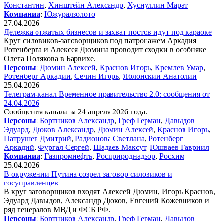
Константин
,
Хинштейн Александр
,
Хуснуллин Марат
Компании
:
Южуралзолото
27.04.2026
Дележка отжатых бизнесов и захват постов идут под караоке
Круг силовиков-заговорщиков под патронажем Аркадия
Ротенберга и Алексея Дюмина проводит сходки в особняке
Олега Полякова в Барвихе.
Персоны
:
Дюмин Алексей
,
Краснов Игорь
,
Кремлев Умар
,
Ротенберг Аркадий
,
Сечин Игорь
,
Яблонский Анатолий
25.04.2026
Телеграм-канал Временное правительство 2.0: сообщения от
24.04.2026
Сообщения канала за 24 апреля 2026 года.
Персоны
:
Бортников Александр
,
Греф Герман
,
Давыдов
Эдуард
,
Дюков Александр
,
Дюмин Алексей
,
Краснов Игорь
,
Патрушев Дмитрий
,
Радионова Светлана
,
Ротенберг
Аркадий
,
Фургал Сергей
,
Шадаев Максут
,
Юшваев Гавриил
Компании
:
Газпромнефть
,
Росприроднадзор
,
Росхим
25.04.2026
В окружении Путина созрел заговор силовиков и
госуправленцев
В круг заговорщиков входят Алексей Дюмин, Игорь Краснов,
Эдуард Давыдов, Александр Дюков, Евгений Кожевников и
ряд генералов МВД и ФСБ РФ.
Персоны
:
Бортников Александр
,
Греф Герман
,
Давыдов