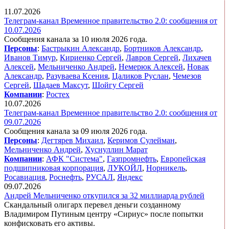
11.07.2026
Телеграм-канал Временное правительство 2.0: сообщения от
10.07.2026
Сообщения канала за 10 июля 2026 года.
Персоны
:
Бастрыкин Александр
,
Бортников Александр
,
Иванов Тимур
,
Кириенко Сергей
,
Лавров Сергей
,
Лихачев
Алексей
,
Мельниченко Андрей
,
Немерюк Алексей
,
Новак
Александр
,
Разуваева Ксения
,
Цаликов Руслан
,
Чемезов
Сергей
,
Шадаев Максут
,
Шойгу Сергей
Компании
:
Ростех
10.07.2026
Телеграм-канал Временное правительство 2.0: сообщения от
09.07.2026
Сообщения канала за 09 июля 2026 года.
Персоны
:
Дегтярев Михаил
,
Керимов Сулейман
,
Мельниченко Андрей
,
Хуснуллин Марат
Компании
:
АФК "Система"
,
Газпромнефть
,
Европейская
подшипниковая корпорация
,
ЛУКОЙЛ
,
Норникель
,
Росавиация
,
Роснефть
,
РУСАЛ
,
Яндекс
09.07.2026
Андрей Мельниченко откупился за 32 миллиарда рублей
Скандальный олигарх перевел деньги созданному
Владимиром Путиным центру «Сириус» после попытки
конфисковать его активы.