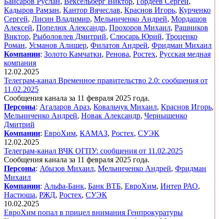
Байсаров Руслан
,
Вексельберг Виктор
,
Гордеев Сергей
,
Кадыров Рамзан
,
Кантор Вячеслав
,
Краснов Игорь
,
Курченко
Сергей
,
Лисин Владимир
,
Мельниченко Андрей
,
Мордашов
Алексей
,
Попелюх Александр
,
Прохоров Михаил
,
Рашников
Виктор
,
Рыболовлев Дмитрий
,
Слюсарь Юрий
,
Троценко
Роман
,
Усманов Алишер
,
Филатов Андрей
,
Фридман Михаил
Компании
:
Золото Камчатки
,
Ренова
,
Ростех
,
Русская медная
компания
12.02.2025
Телеграм-канал Временное правительство 2.0: сообщения от
11.02.2025
Сообщения канала за 11 февраля 2025 года.
Персоны
:
Агаларов Араз
,
Ковальчук Михаил
,
Краснов Игорь
,
Мельниченко Андрей
,
Новак Александр
,
Чернышенко
Дмитрий
Компании
:
ЕвроХим
,
КАМАЗ
,
Ростех
,
СУЭК
12.02.2025
Телеграм-канал ВЧК ОГПУ: сообщения от 11.02.2025
Сообщения канала за 11 февраля 2025 года.
Персоны
:
Абызов Михаил
,
Мельниченко Андрей
,
Фридман
Михаил
Компании
:
Альфа-Банк
,
Банк ВТБ
,
ЕвроХим
,
Интер РАО
,
Настюша
,
РЖД
,
Ростех
,
СУЭК
10.02.2025
ЕвроХим попал в прицел внимания Генпрокуратуры