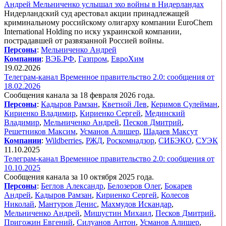
Андрей Мельниченко услышал эхо войны в Нидерландах
Нидерландский суд арестовал акции принадлежащей
криминальному российскому олигарху компании EuroChem
International Holding по иску украинской компании,
пострадавшей от развязанной Россией войны.
Персоны
:
Мельниченко Андрей
Компании
:
ВЭБ.РФ
,
Газпром
,
ЕвроХим
19.02.2026
Телеграм-канал Временное правительство 2.0: сообщения от
18.02.2026
Сообщения канала за 18 февраля 2026 года.
Персоны
:
Кадыров Рамзан
,
Кветной Лев
,
Керимов Сулейман
,
Кириенко Владимир
,
Кириенко Сергей
,
Мединский
Владимир
,
Мельниченко Андрей
,
Песков Дмитрий
,
Решетников Максим
,
Усманов Алишер
,
Шадаев Максут
Компании
:
Wildberries
,
РЖД
,
Роскомнадзор
,
СИБЭКО
,
СУЭК
11.10.2025
Телеграм-канал Временное правительство 2.0: сообщения от
10.10.2025
Сообщения канала за 10 октября 2025 года.
Персоны
:
Беглов Александр
,
Белозеров Олег
,
Бокарев
Андрей
,
Кадыров Рамзан
,
Кириенко Сергей
,
Колесов
Николай
,
Мантуров Денис
,
Махмудов Искандар
,
Мельниченко Андрей
,
Мишустин Михаил
,
Песков Дмитрий
,
Пригожин Евгений
,
Силуанов Антон
,
Усманов Алишер
,