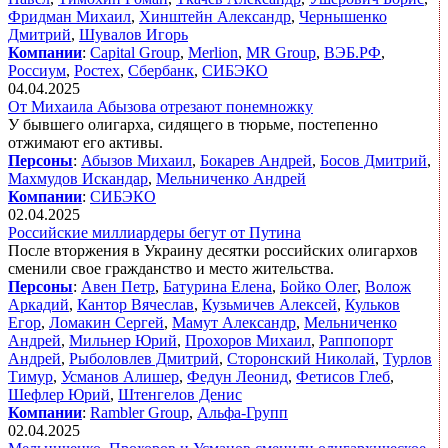
Фридман Михаил
,
Хинштейн Александр
,
Чернышенко
Дмитрий
,
Шувалов Игорь
Компании
:
Capital Group
,
Merlion
,
MR Group
,
ВЭБ.РФ
,
Россиум
,
Ростех
,
Сбербанк
,
СИБЭКО
04.04.2025
От Михаила Абызова отрезают понемножку
У бывшего олигарха, сидящего в тюрьме, постепенно
отжимают его активы.
Персоны
:
Абызов Михаил
,
Бокарев Андрей
,
Босов Дмитрий
,
Махмудов Искандар
,
Мельниченко Андрей
Компании
:
СИБЭКО
02.04.2025
Российские миллиардеры бегут от Путина
После вторжения в Украину десятки российских олигархов
сменили свое гражданство и место жительства.
Персоны
:
Авен Петр
,
Батурина Елена
,
Бойко Олег
,
Волож
Аркадий
,
Кантор Вячеслав
,
Кузьмичев Алексей
,
Кульков
Егор
,
Ломакин Сергей
,
Мамут Александр
,
Мельниченко
Андрей
,
Мильнер Юрий
,
Прохоров Михаил
,
Раппопорт
Андрей
,
Рыболовлев Дмитрий
,
Сторонский Николай
,
Турлов
Тимур
,
Усманов Алишер
,
Федун Леонид
,
Фетисов Глеб
,
Шефлер Юрий
,
Штенгелов Денис
Компании
:
Rambler Group
,
Альфа-Групп
02.04.2025