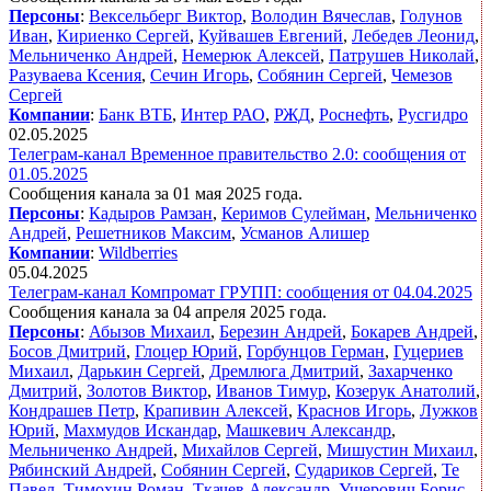
Персоны
:
Вексельберг Виктор
,
Володин Вячеслав
,
Голунов
Иван
,
Кириенко Сергей
,
Куйвашев Евгений
,
Лебедев Леонид
,
Мельниченко Андрей
,
Немерюк Алексей
,
Патрушев Николай
,
Разуваева Ксения
,
Сечин Игорь
,
Собянин Сергей
,
Чемезов
Сергей
Компании
:
Банк ВТБ
,
Интер РАО
,
РЖД
,
Роснефть
,
Русгидро
02.05.2025
Телеграм-канал Временное правительство 2.0: сообщения от
01.05.2025
Сообщения канала за 01 мая 2025 года.
Персоны
:
Кадыров Рамзан
,
Керимов Сулейман
,
Мельниченко
Андрей
,
Решетников Максим
,
Усманов Алишер
Компании
:
Wildberries
05.04.2025
Телеграм-канал Компромат ГРУПП: сообщения от 04.04.2025
Сообщения канала за 04 апреля 2025 года.
Персоны
:
Абызов Михаил
,
Березин Андрей
,
Бокарев Андрей
,
Босов Дмитрий
,
Глоцер Юрий
,
Горбунцов Герман
,
Гуцериев
Михаил
,
Дарькин Сергей
,
Дремлюга Дмитрий
,
Захарченко
Дмитрий
,
Золотов Виктор
,
Иванов Тимур
,
Козерук Анатолий
,
Кондрашев Петр
,
Крапивин Алексей
,
Краснов Игорь
,
Лужков
Юрий
,
Махмудов Искандар
,
Машкевич Александр
,
Мельниченко Андрей
,
Михайлов Сергей
,
Мишустин Михаил
,
Рябинский Андрей
,
Собянин Сергей
,
Судариков Сергей
,
Те
Павел
,
Тимохин Роман
,
Ткачев Александр
,
Ушерович Борис
,