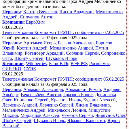
Корпорация криминального олигарха Андрея Мельниченко
может быть деприватизирована.
Персоны
:
Кантор Вячеслав
,
Лисин Владимир
,
Мельниченко
Андрей
,
Силуанов Антон
Компании
:
ЕвроХим
08.02.2025
Телеграм-канал Компромат ГРУПП: сообщения от 07.02.2025
Сообщения канала за 07 февраля 2025 года.
Персоны
:
Артемьев Игорь
,
Беглов Александр
,
Борисов
Юрий
,
Костин Андрей
,
Мельниченко Андрей
,
Путин
Владимир
,
Ротенберг Аркадий
,
Собянин Сергей
,
Сопроненко
Отто
,
Шойгу Сергей
,
Шувалов Игорь
Компании
:
Wildberries
,
Банк ВТБ
,
ВЭБ.РФ
,
Роскосмос
,
СИБЭКО
,
СУЭК
06.02.2025
Телеграм-канал Компромат ГРУПП: сообщения от 05.02.2025
Сообщения канала за 05 февраля 2025 года.
Персоны
:
Абрамов Александр
,
Абрамович Роман
,
Авдолян
Альберт
,
Вексельберг Виктор
,
Грызлов Борис
,
Дерипаска
Олег
,
Кириенко Сергей
,
Краснов Игорь
,
Кудрин Алексей
,
Левченко Андрей
,
Левченко Сергей
,
Лисин Владимир
,
Мельниченко Андрей
,
Михельсон Леонид
,
Мишустин
Михаил
,
Мордашов Алексей
,
Чемезов Сергей
,
Чиркунов Олег
,
Шойгу Сергей
,
Шувалов Игорь
,
Юмашев Валентин
,
Яцков
Василий