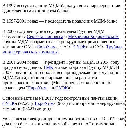
В 1997 выкупил акции МДМ-банка у своих партнеров, став
единственным акционером банка.
В 1997-2001 годах — председатель правления МДМ-банка.
В 2000 году выступил соучредителем Группы МДМ
совместно с
Сергеем Поповым
и
Михаилом Ходорковским
.
Группа МДМ сформировала три крупные промышленные
компании: ОАО «
ЕвроХим
», ОАО «
СУЭК
» и ОАО «
Трубная
металлургическая компания
».
В 2001-2004 годах — президент Группы МДМ. В 2004 году
продал свою долю в
ТМК
и ликвидировал Группу МДМ. В
2007 году поэтапно продал все принадлежавшие ему акции
МДМ-банка, сконцентрировавшись на развитии
промышленных активов (Мельниченко стал основным
владельцем "
ЕвроХим
а" и
СУЭК
а).
Основные активы на 2017 год: контрольные пакеты акций
СУЭК
а (92,2%),
ЕвроХим
а (90%) и Сибирской генерирующей
компании (92,2% акций).
Увлекался коллекционированием живописи и яхт. В 2017 году
для него была закончена постройка яхты "А" стоимостью