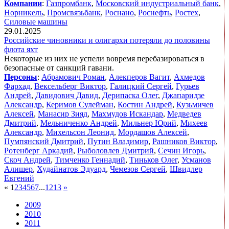
Компании
:
Газпромбанк
,
Московский индустриальный банк
,
Норникель
,
Промсвязьбанк
,
Роснано
,
Роснефть
,
Ростех
,
Силовые машины
29.01.2025
Российские чиновники и олигархи потеряли до половины
флота яхт
Некоторые из них не успели вовремя перебазироваться в
безопасные от санкций гавани.
Персоны
:
Абрамович Роман
,
Алекперов Вагит
,
Ахмедов
Фархад
,
Вексельберг Виктор
,
Галицкий Сергей
,
Гурьев
Андрей
,
Давидович Давид
,
Дерипаска Олег
,
Джапаридзе
Александр
,
Керимов Сулейман
,
Костин Андрей
,
Кузьмичев
Алексей
,
Манасир Зияд
,
Махмудов Искандар
,
Медведев
Дмитрий
,
Мельниченко Андрей
,
Мильнер Юрий
,
Михеев
Александр
,
Михельсон Леонид
,
Мордашов Алексей
,
Пумпянский Дмитрий
,
Путин Владимир
,
Рашников Виктор
,
Ротенберг Аркадий
,
Рыболовлев Дмитрий
,
Сечин Игорь
,
Скоч Андрей
,
Тимченко Геннадий
,
Тиньков Олег
,
Усманов
Алишер
,
Худайнатов Эдуард
,
Чемезов Сергей
,
Швидлер
Евгений
«
1
2
3
4
5
6
7
...
12
13
»
2009
2010
2011