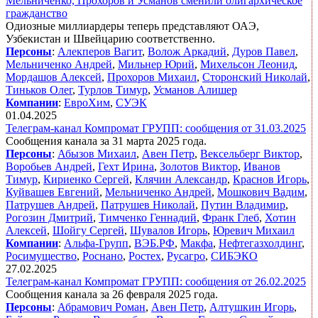
Мельниченко, Прохоров и Усманов сменили олигархическое
гражданство
Одиозные миллиардеры теперь представляют ОАЭ,
Узбекистан и Швейцарию соответственно.
Персоны
:
Алекперов Вагит
,
Волож Аркадий
,
Дуров Павел
,
Мельниченко Андрей
,
Мильнер Юрий
,
Михельсон Леонид
,
Мордашов Алексей
,
Прохоров Михаил
,
Сторонский Николай
,
Тиньков Олег
,
Турлов Тимур
,
Усманов Алишер
Компании
:
ЕвроХим
,
СУЭК
01.04.2025
Телеграм-канал Компромат ГРУПП: сообщения от 31.03.2025
Сообщения канала за 31 марта 2025 года.
Персоны
:
Абызов Михаил
,
Авен Петр
,
Вексельберг Виктор
,
Воробьев Андрей
,
Гехт Ирина
,
Золотов Виктор
,
Иванов
Тимур
,
Кириенко Сергей
,
Клячин Александр
,
Краснов Игорь
,
Куйвашев Евгений
,
Мельниченко Андрей
,
Мошкович Вадим
,
Патрушев Андрей
,
Патрушев Николай
,
Путин Владимир
,
Рогозин Дмитрий
,
Тимченко Геннадий
,
Франк Глеб
,
Хотин
Алексей
,
Шойгу Сергей
,
Шувалов Игорь
,
Юревич Михаил
Компании
:
Альфа-Групп
,
ВЭБ.РФ
,
Макфа
,
Нефтегазхолдинг
,
Росимущество
,
Роснано
,
Ростех
,
Русагро
,
СИБЭКО
27.02.2025
Телеграм-канал Компромат ГРУПП: сообщения от 26.02.2025
Сообщения канала за 26 февраля 2025 года.
Персоны
:
Абрамович Роман
,
Авен Петр
,
Алтушкин Игорь
,