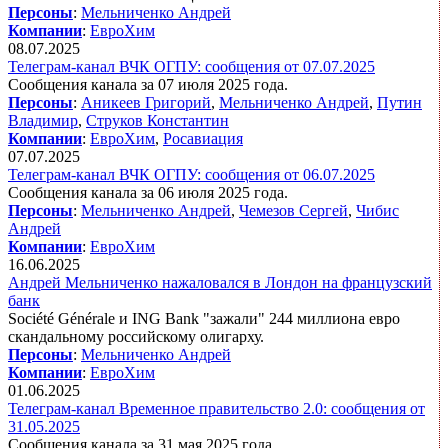
Персоны
:
Мельниченко Андрей
Компании
:
ЕвроХим
08.07.2025
Телеграм-канал ВЧК ОГПУ: сообщения от 07.07.2025
Сообщения канала за 07 июля 2025 года.
Персоны
:
Аникеев Григорий
,
Мельниченко Андрей
,
Путин
Владимир
,
Струков Константин
Компании
:
ЕвроХим
,
Росавиация
07.07.2025
Телеграм-канал ВЧК ОГПУ: сообщения от 06.07.2025
Сообщения канала за 06 июля 2025 года.
Персоны
:
Мельниченко Андрей
,
Чемезов Сергей
,
Чибис
Андрей
Компании
:
ЕвроХим
16.06.2025
Андрей Мельниченко нажаловался в Лондон на французский
банк
Société Générale и ING Bank "зажали" 244 миллиона евро
скандальному российскому олигарху.
Персоны
:
Мельниченко Андрей
Компании
:
ЕвроХим
01.06.2025
Телеграм-канал Временное правительство 2.0: сообщения от
31.05.2025
Сообщения канала за 31 мая 2025 года.