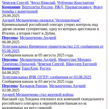
Чемезов Сергей
,
Чоулз Николай
,
Чуйченко Константин
Компании
:
Вертолеты России
,
РЖД
,
Уралвагонзавод
,
Фонд
борьбы с коррупцией
29.09.2025
Андрей Мельниченко оказался "безлошадным"
Криминальный российский олигарх утерял контроль над
двумя своими суперяхтами, одну из которых арестовали в
Италии, а вторая гниет в Дубаи.
Персоны
:
Мельниченко Андрей
06.08.2025
Телеграм-канал Временное правительство 2.0: сообщения от
05.08.2025
Сообщения канала за 05 августа 2025 года.
Персоны
:
Мельниченко Андрей
,
Мишустин Михаил
,
Тимченко Геннадий
,
Чемезов Сергей
,
Швидлер Евгений
Компании
:
ЕвроХим
,
Ростех
04.08.2025
Телеграм-канал ВЧК ОГПУ: сообщения от 03.08.2025
Сообщения канала за 03 августа 2025 года.
Персоны
:
Кадыров Рамзан
,
Мельниченко Андрей
02.08.2025
Андрей Мельниченко стал жертвой войны
Высокий суд Лондона отклонил иск компаний скандального
российского олигарха к европейским банкам из-за
наложенных на него санкций.