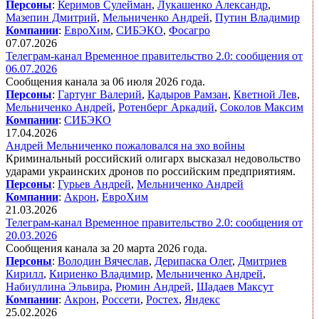
Персоны
:
Керимов Сулейман
,
Лукашенко Александр
,
Мазепин Дмитрий
,
Мельниченко Андрей
,
Путин Владимир
Компании
:
ЕвроХим
,
СИБЭКО
,
Фосагро
07.07.2026
Телеграм-канал Временное правительство 2.0: сообщения от
06.07.2026
Сообщения канала за 06 июля 2026 года.
Персоны
:
Гартунг Валерий
,
Кадыров Рамзан
,
Кветной Лев
,
Мельниченко Андрей
,
Ротенберг Аркадий
,
Соколов Максим
Компании
:
СИБЭКО
17.04.2026
Андрей Мельниченко пожаловался на эхо войны
Криминальный российский олигарх высказал недовольство
ударами украинских дронов по российским предприятиям.
Персоны
:
Гурьев Андрей
,
Мельниченко Андрей
Компании
:
Акрон
,
ЕвроХим
21.03.2026
Телеграм-канал Временное правительство 2.0: сообщения от
20.03.2026
Сообщения канала за 20 марта 2026 года.
Персоны
:
Володин Вячеслав
,
Дерипаска Олег
,
Дмитриев
Кирилл
,
Кириенко Владимир
,
Мельниченко Андрей
,
Набиуллина Эльвира
,
Рюмин Андрей
,
Шадаев Максут
Компании
:
Акрон
,
Россети
,
Ростех
,
Яндекс
25.02.2026