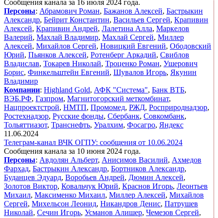
Сообщения канала за 16 июля 2024 года.
Персоны
:
Абрамович Роман
,
Бажанов Алексей
,
Бастрыкин
Александр
,
Бейрит Константин
,
Васильев Сергей
,
Крапивин
Алексей
,
Крапивин Андрей
,
Лалетина Алла
,
Маркелов
Валерий
,
Махлай Владимир
,
Махлай Сергей
,
Миллер
Алексей
,
Михайлов Сергей
,
Новицкий Евгений
,
Ободовский
Юрий
,
Пьянков Алексей
,
Ротенберг Аркадий
,
Свиблов
Владислав
,
Токарев Николай
,
Троценко Роман
,
Ушерович
Борис
,
Финкельштейн Евгений
,
Шувалов Игорь
,
Якунин
Владимир
Компании
:
Highland Gold
,
АФК "Система"
,
Банк ВТБ
,
ВЭБ.РФ
,
Газпром
,
Магнитогорский меткомбинат
,
Нацпроектстрой
,
НМТП
,
Промомед
,
РЖД
,
Росприроднадзор
,
Ростехнадзор
,
Русские фонды
,
Сбербанк
,
Совкомбанк
,
Тольяттиазот
,
Транснефть
,
Уралхим
,
Фосагро
,
Яндекс
11.06.2024
Телеграм-канал ВЧК ОГПУ: сообщения от 10.06.2024
Сообщения канала за 10 июня 2024 года.
Персоны
:
Авдолян Альберт
,
Анисимов Василий
,
Ахмедов
Фархад
,
Бастрыкин Александр
,
Бортников Александр
,
Буданцев Эдуард
,
Воробьев Андрей
,
Дюмин Алексей
,
Золотов Виктор
,
Ковальчук Юрий
,
Краснов Игорь
,
Леонтьев
Михаил
,
Максименко Михаил
,
Миллер Алексей
,
Михайлов
Сергей
,
Михельсон Леонид
,
Никандров Денис
,
Патрушев
Николай
,
Сечин Игорь
,
Усманов Алишер
,
Чемезов Сергей
,