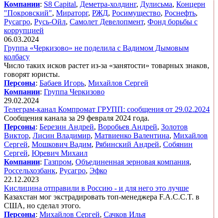
Компании
:
S8 Capital
,
Деметра-холдинг
,
Дулисьма
,
Концерн
"Покровский"
,
Мираторг
,
РЖД
,
Росимущество
,
Роснефть
,
Русагро
,
Русь-Ойл
,
Самолет Девелопмент
,
Фонд борьбы с
коррупцией
06.03.2024
Группа «Черкизово» не поделила с Вадимом Дымовым
колбасу
Число таких исков растет из-за «занятости» товарных знаков,
говорят юристы.
Персоны
:
Бабаев Игорь
,
Михайлов Сергей
Компании
:
Группа Черкизово
29.02.2024
Телеграм-канал Компромат ГРУПП: сообщения от 29.02.2024
Сообщения канала за 29 февраля 2024 года.
Персоны
:
Березин Андрей
,
Воробьев Андрей
,
Золотов
Виктор
,
Лисин Владимир
,
Матвиенко Валентина
,
Михайлов
Сергей
,
Мошкович Вадим
,
Рябинский Андрей
,
Собянин
Сергей
,
Юревич Михаил
Компании
:
Газпром
,
Объединенная зерновая компания
,
Россельхозбанк
,
Русагро
,
Эфко
22.12.2023
Кислицина отправили в Россию - и для него это лучше
Казахстан мог экстрадировать топ-менеджера
F.A.C.C.T. в
США, но сделал этого.
Персоны
:
Михайлов Сергей
,
Сачков Илья