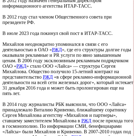
В 2012 году назначен генеральным директором
информационного агентства ИТАР-ТАСС.
В 2012 году стал членом Общественного совета при
президенте РФ.
В июле 2023 года покинул свой пост в ИТАР-ТАСС.
Михайлов неоднократно упоминался в связи с его
деятельностью в ОАО «
РЖД
», где его структуры долгие годы
оказывали рекламные и PR услуги по явно завышенным
ценам. В 2006 году эксклюзивным рекламным подрядчиком
ОАО «
РЖД
» стало ООО «Лайса» — структура Сергея
Михайлова. Общество получило 15-летний контракт на
представительство
РЖД
«в сфере рекламно-информационной
деятельности на всей сети железных дорог», который истекает
31 декабря 2016 года и может быть пролонгирован еще на
пять лет.
В 2014 году журналисты РБК выяснили, что ООО «Лайса»
принадлежало Виталию Кривенко, ближайшему соратнику
Сергея Михайлова агентству «Михайлов и партнеры»,
ставшему заместителем Михайлова в
РЖД
после прихода того
в госмонополию. По информации СМИ, бенефициарами
«Лайсы» были Михайлов и Кривенко. В 2007-2010 годах под