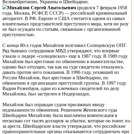
Великобритании, Украины и Швейцарии.
Михайлов Сергей Анатольевич
(родился 7 февраля 1958
года, Москва, РСФСР, СССР) — российский криминальный
авторитет. В РФ, Европе и США считается одним из самых
влиятельных представителей преступного мира, хотя ни разу
не был осужден по статьям, связанным с организованной
преступностью.
C конца 80-х годов Михайлов возглавил Солнцевскую ОПГ.
Ряд бывших сотрудников МВД утверждают, что впервые
узнали о лидере «солнцевских» еще в 1987 году. В 1989 году
Михайлов был арестован по обвинению в вымогательстве,
однако был отпущен, так как на суде свидетели отказались
давать против него показания. В 1996 году, уехавший из
России Михайлов, был арестован в Швейцарии, по
обвинению в организации преступной группы. В 1997 году
Вадим Розенбаум, один из ключевых свидетелей по делу
Михайлова, был застрелен в Нидерландах.
Михайлов был оправдан судом присяжных ввиду
недоказанности обвинения. Решением Женевского суда
Швейцарии Михайлову была выплачена компенсация в
несколько сот тысяч долларов за убытки, которые он понес из-
за ареста. Швейцарские власти утверждали, что российские
правоохранительные органы отказываются сотрудничать при