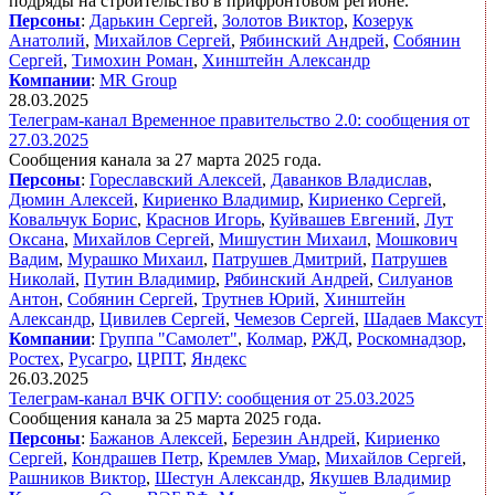
подряды на строительство в прифронтовом регионе.
Персоны
:
Дарькин Сергей
,
Золотов Виктор
,
Козерук
Анатолий
,
Михайлов Сергей
,
Рябинский Андрей
,
Собянин
Сергей
,
Тимохин Роман
,
Хинштейн Александр
Компании
:
MR Group
28.03.2025
Телеграм-канал Временное правительство 2.0: сообщения от
27.03.2025
Сообщения канала за 27 марта 2025 года.
Персоны
:
Гореславский Алексей
,
Даванков Владислав
,
Дюмин Алексей
,
Кириенко Владимир
,
Кириенко Сергей
,
Ковальчук Борис
,
Краснов Игорь
,
Куйвашев Евгений
,
Лут
Оксана
,
Михайлов Сергей
,
Мишустин Михаил
,
Мошкович
Вадим
,
Мурашко Михаил
,
Патрушев Дмитрий
,
Патрушев
Николай
,
Путин Владимир
,
Рябинский Андрей
,
Силуанов
Антон
,
Собянин Сергей
,
Трутнев Юрий
,
Хинштейн
Александр
,
Цивилев Сергей
,
Чемезов Сергей
,
Шадаев Максут
Компании
:
Группа "Самолет"
,
Колмар
,
РЖД
,
Роскомнадзор
,
Ростех
,
Русагро
,
ЦРПТ
,
Яндекс
26.03.2025
Телеграм-канал ВЧК ОГПУ: сообщения от 25.03.2025
Сообщения канала за 25 марта 2025 года.
Персоны
:
Бажанов Алексей
,
Березин Андрей
,
Кириенко
Сергей
,
Кондрашев Петр
,
Кремлев Умар
,
Михайлов Сергей
,
Рашников Виктор
,
Шестун Александр
,
Якушев Владимир