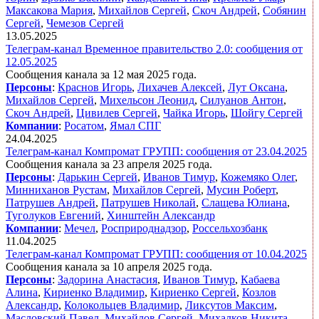
Максакова Мария
,
Михайлов Сергей
,
Скоч Андрей
,
Собянин
Сергей
,
Чемезов Сергей
13.05.2025
Телеграм-канал Временное правительство 2.0: сообщения от
12.05.2025
Сообщения канала за 12 мая 2025 года.
Персоны
:
Краснов Игорь
,
Лихачев Алексей
,
Лут Оксана
,
Михайлов Сергей
,
Михельсон Леонид
,
Силуанов Антон
,
Скоч Андрей
,
Цивилев Сергей
,
Чайка Игорь
,
Шойгу Сергей
Компании
:
Росатом
,
Ямал СПГ
24.04.2025
Телеграм-канал Компромат ГРУПП: сообщения от 23.04.2025
Сообщения канала за 23 апреля 2025 года.
Персоны
:
Дарькин Сергей
,
Иванов Тимур
,
Кожемяко Олег
,
Минниханов Рустам
,
Михайлов Сергей
,
Мусин Роберт
,
Патрушев Андрей
,
Патрушев Николай
,
Слащева Юлиана
,
Туголуков Евгений
,
Хинштейн Александр
Компании
:
Мечел
,
Росприроднадзор
,
Россельхозбанк
11.04.2025
Телеграм-канал Компромат ГРУПП: сообщения от 10.04.2025
Сообщения канала за 10 апреля 2025 года.
Персоны
:
Задорина Анастасия
,
Иванов Тимур
,
Кабаева
Алина
,
Кириенко Владимир
,
Кириенко Сергей
,
Козлов
Александр
,
Колокольцев Владимир
,
Ликсутов Максим
,
Масловский Павел
,
Михайлов Сергей
,
Михалков Никита
,