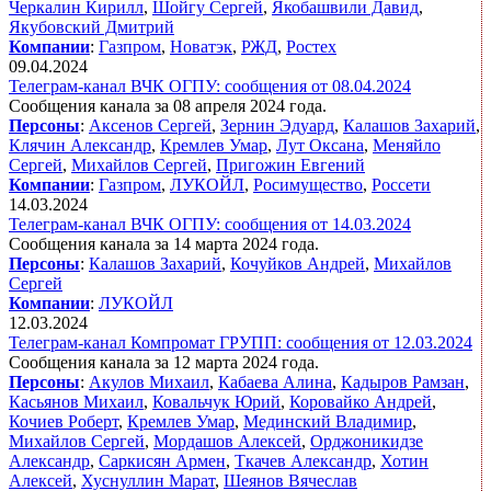
Черкалин Кирилл
,
Шойгу Сергей
,
Якобашвили Давид
,
Якубовский Дмитрий
Компании
:
Газпром
,
Новатэк
,
РЖД
,
Ростех
09.04.2024
Телеграм-канал ВЧК ОГПУ: сообщения от 08.04.2024
Сообщения канала за 08 апреля 2024 года.
Персоны
:
Аксенов Сергей
,
Зернин Эдуард
,
Калашов Захарий
,
Клячин Александр
,
Кремлев Умар
,
Лут Оксана
,
Меняйло
Сергей
,
Михайлов Сергей
,
Пригожин Евгений
Компании
:
Газпром
,
ЛУКОЙЛ
,
Росимущество
,
Россети
14.03.2024
Телеграм-канал ВЧК ОГПУ: сообщения от 14.03.2024
Сообщения канала за 14 марта 2024 года.
Персоны
:
Калашов Захарий
,
Кочуйков Андрей
,
Михайлов
Сергей
Компании
:
ЛУКОЙЛ
12.03.2024
Телеграм-канал Компромат ГРУПП: сообщения от 12.03.2024
Сообщения канала за 12 марта 2024 года.
Персоны
:
Акулов Михаил
,
Кабаева Алина
,
Кадыров Рамзан
,
Касьянов Михаил
,
Ковальчук Юрий
,
Коровайко Андрей
,
Кочиев Роберт
,
Кремлев Умар
,
Мединский Владимир
,
Михайлов Сергей
,
Мордашов Алексей
,
Орджоникидзе
Александр
,
Саркисян Армен
,
Ткачев Александр
,
Хотин
Алексей
,
Хуснуллин Марат
,
Шеянов Вячеслав