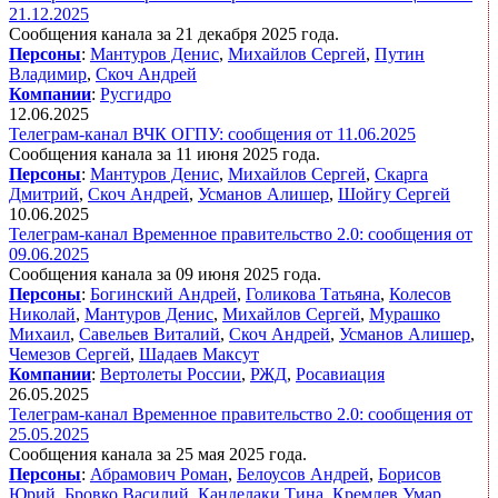
21.12.2025
Сообщения канала за 21 декабря 2025 года.
Персоны
:
Мантуров Денис
,
Михайлов Сергей
,
Путин
Владимир
,
Скоч Андрей
Компании
:
Русгидро
12.06.2025
Телеграм-канал ВЧК ОГПУ: сообщения от 11.06.2025
Сообщения канала за 11 июня 2025 года.
Персоны
:
Мантуров Денис
,
Михайлов Сергей
,
Скарга
Дмитрий
,
Скоч Андрей
,
Усманов Алишер
,
Шойгу Сергей
10.06.2025
Телеграм-канал Временное правительство 2.0: сообщения от
09.06.2025
Сообщения канала за 09 июня 2025 года.
Персоны
:
Богинский Андрей
,
Голикова Татьяна
,
Колесов
Николай
,
Мантуров Денис
,
Михайлов Сергей
,
Мурашко
Михаил
,
Савельев Виталий
,
Скоч Андрей
,
Усманов Алишер
,
Чемезов Сергей
,
Шадаев Максут
Компании
:
Вертолеты России
,
РЖД
,
Росавиация
26.05.2025
Телеграм-канал Временное правительство 2.0: сообщения от
25.05.2025
Сообщения канала за 25 мая 2025 года.
Персоны
:
Абрамович Роман
,
Белоусов Андрей
,
Борисов
Юрий
,
Бровко Василий
,
Канделаки Тина
,
Кремлев Умар
,