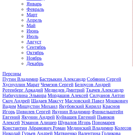
Январь
Февраль
Март
Апрель
Май
Июнь
Июль
Август
Сентябрь
Октябрь
Ноябрь
Декабрь
Персоны
Путин Владимир
Бастрыкин Александр
Собянин Сергей
Хуснуллин Марат
Чемезов Сергей
Белоусов Андрей
Ротенберг Аркадий
Медведев Дмитрий
Ткачев Александр
Набиуллина Эльвира
Мордашов Алексей
Силуанов Антон
Скоч Андрей
Шадаев Максут
Масловский Павел
Мошкович
Вадим
Мишустин Михаил
Якубовский Кирилл
Краснов
Игорь
Цивилев Сергей
Якунин Владимир
Финкельштейн
Евгений
Якунин Андрей
Куйвашев Евгений
Пьянков
Алексей
Усманов Алишер
Шувалов Игорь
Пономарев
Константин
Абрамович Роман
Мединский Владимир
Колесов
Николай
Гурьев Андрей
Матвиенко Валентина
Голикова