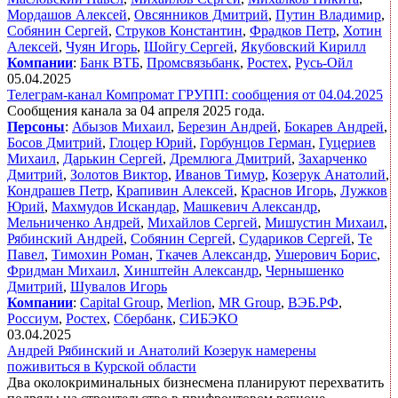
Мордашов Алексей
,
Овсянников Дмитрий
,
Путин Владимир
,
Собянин Сергей
,
Струков Константин
,
Фрадков Петр
,
Хотин
Алексей
,
Чуян Игорь
,
Шойгу Сергей
,
Якубовский Кирилл
Компании
:
Банк ВТБ
,
Промсвязьбанк
,
Ростех
,
Русь-Ойл
05.04.2025
Телеграм-канал Компромат ГРУПП: сообщения от 04.04.2025
Сообщения канала за 04 апреля 2025 года.
Персоны
:
Абызов Михаил
,
Березин Андрей
,
Бокарев Андрей
,
Босов Дмитрий
,
Глоцер Юрий
,
Горбунцов Герман
,
Гуцериев
Михаил
,
Дарькин Сергей
,
Дремлюга Дмитрий
,
Захарченко
Дмитрий
,
Золотов Виктор
,
Иванов Тимур
,
Козерук Анатолий
,
Кондрашев Петр
,
Крапивин Алексей
,
Краснов Игорь
,
Лужков
Юрий
,
Махмудов Искандар
,
Машкевич Александр
,
Мельниченко Андрей
,
Михайлов Сергей
,
Мишустин Михаил
,
Рябинский Андрей
,
Собянин Сергей
,
Судариков Сергей
,
Те
Павел
,
Тимохин Роман
,
Ткачев Александр
,
Ушерович Борис
,
Фридман Михаил
,
Хинштейн Александр
,
Чернышенко
Дмитрий
,
Шувалов Игорь
Компании
:
Capital Group
,
Merlion
,
MR Group
,
ВЭБ.РФ
,
Россиум
,
Ростех
,
Сбербанк
,
СИБЭКО
03.04.2025
Андрей Рябинский и Анатолий Козерук намерены
поживиться в Курской области
Два околокриминальных бизнесмена планируют перехватить