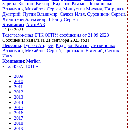
Зарина
,
Золотов Виктор
,
Кадыров Рамзан
,
Литвиненко
Владимир
,
Михайлов Сергей
,
Мишустин Михаил
,
Патрушев
Дмитрий
,
Путин Владимир
,
Сачков Илья
,
Суровикин Сергей
,
Хинштейн Александр
,
Шойгу Сергей
Компании
:
АвтоВАЗ
21.09.2023
Телеграм-канал ВЧК ОГПУ: сообщения от 21.09.2023
Сообщения канала за 21 сентября 2023 года.
Персоны
:
Гурьев Андрей
,
Кадыров Рамзан
,
Литвиненко
Владимир
,
Михайлов Сергей
,
Пригожин Евгений
,
Сачков
Илья
Компании
:
Merlion
«
1
2
3
4
5
6
7
...
10
11
»
2009
2010
2011
2012
2013
2014
2015
2016
2017
2018
2019