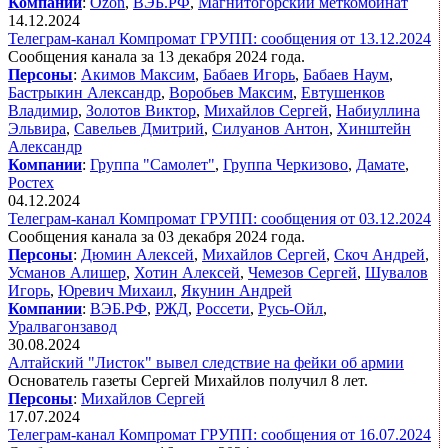
Компании
:
Ozon
,
ВЭБ.РФ
,
Магнитогорский меткомбинат
14.12.2024
Телеграм-канал Компромат ГРУПП: сообщения от 13.12.2024
Сообщения канала за 13 декабря 2024 года.
Персоны
:
Акимов Максим
,
Бабаев Игорь
,
Бабаев Наум
,
Бастрыкин Александр
,
Воробьев Максим
,
Евтушенков
Владимир
,
Золотов Виктор
,
Михайлов Сергей
,
Набиуллина
Эльвира
,
Савельев Дмитрий
,
Силуанов Антон
,
Хинштейн
Александр
Компании
:
Группа "Самолет"
,
Группа Черкизово
,
Дамате
,
Ростех
04.12.2024
Телеграм-канал Компромат ГРУПП: сообщения от 03.12.2024
Сообщения канала за 03 декабря 2024 года.
Персоны
:
Дюмин Алексей
,
Михайлов Сергей
,
Скоч Андрей
,
Усманов Алишер
,
Хотин Алексей
,
Чемезов Сергей
,
Шувалов
Игорь
,
Юревич Михаил
,
Якунин Андрей
Компании
:
ВЭБ.РФ
,
РЖД
,
Россети
,
Русь-Ойл
,
Уралвагонзавод
30.08.2024
Алтайский "Листок" вывел следствие на фейки об армии
Основатель газеты Сергей Михайлов получил 8 лет.
Персоны
:
Михайлов Сергей
17.07.2024
Телеграм-канал Компромат ГРУПП: сообщения от 16.07.2024