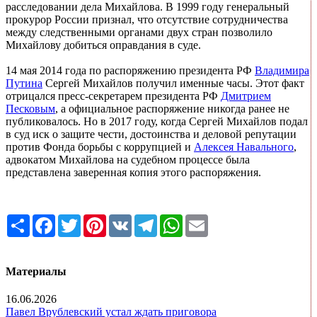
расследовании дела Михайлова. В 1999 году генеральный
прокурор России признал, что отсутствие сотрудничества
между следственными органами двух стран позволило
Михайлову добиться оправдания в суде.
14 мая 2014 года по распоряжению президента РФ
Владимира
Путина
Сергей Михайлов получил именные часы. Этот факт
отрицался пресс-секретарем президента РФ
Дмитрием
Песковым
, а официальное распоряжение никогда ранее не
публиковалось. Но в 2017 году, когда Сергей Михайлов подал
в суд иск о защите чести, достоинства и деловой репутации
против Фонда борьбы с коррупцией и
Алексея Навального
,
адвокатом Михайлова на судебном процессе была
представлена заверенная копия этого распоряжения.
Share
Facebook
Twitter
Pinterest
VK
Telegram
WhatsApp
Email
Материалы
16.06.2026
Павел Врублевский устал ждать приговора