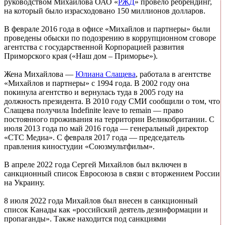
руководством Михайлова ОАО «
РЖД
» провело ребрендинг,
на который было израсходовано 150 миллионов долларов.
В феврале 2016 года в офисе «Михайлов и партнеры» были
проведены обыски по подозрению в коррупционном сговоре
агентства с государственной Корпорацией развития
Приморского края («Наш дом – Приморье»).
Жена Михайлова —
Юлиана Слащева
, работала в агентстве
«Михайлов и партнеры» с 1994 года. В 2002 году она
покинула агентство и вернулась туда в 2005 году на
должность президента. В 2010 году СМИ сообщили о том, что
Слащева получила Indefinite leave to remain — право
постоянного проживания на территории Великобритании. С
июля 2013 года по май 2016 года — генеральный директор
«СТС Медиа». С февраля 2017 года — председатель
правления киностудии «Союзмультфильм».
В апреле 2022 года Сергей Михайлов был включен в
санкционный список Евросоюза в связи с вторжением России
на Украину.
8 июля 2022 года Михайлов был внесен в санкционный
список Канады как «российский деятель дезинформации и
пропаганды». Также находится под санкциями