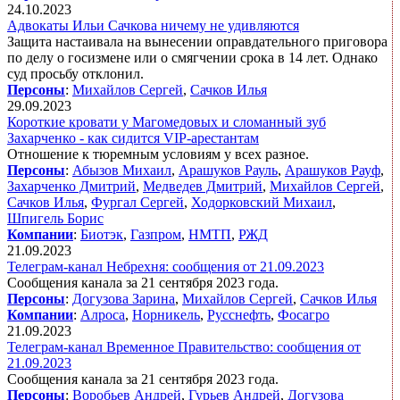
24.10.2023
Адвокаты Ильи Сачкова ничему не удивляются
Защита настаивала на вынесении оправдательного приговора
по делу о госизмене или о смягчении срока в 14 лет. Однако
суд просьбу отклонил.
Персоны
:
Михайлов Сергей
,
Сачков Илья
29.09.2023
Короткие кровати у Магомедовых и сломанный зуб
Захарченко - как сидится VIP-арестантам
Отношение к тюремным условиям у всех разное.
Персоны
:
Абызов Михаил
,
Арашуков Рауль
,
Арашуков Рауф
,
Захарченко Дмитрий
,
Медведев Дмитрий
,
Михайлов Сергей
,
Сачков Илья
,
Фургал Сергей
,
Ходорковский Михаил
,
Шпигель Борис
Компании
:
Биотэк
,
Газпром
,
НМТП
,
РЖД
21.09.2023
Телеграм-канал Небрехня: сообщения от 21.09.2023
Сообщения канала за 21 сентября 2023 года.
Персоны
:
Догузова Зарина
,
Михайлов Сергей
,
Сачков Илья
Компании
:
Алроса
,
Норникель
,
Русснефть
,
Фосагро
21.09.2023
Телеграм-канал Временное Правительство: сообщения от
21.09.2023
Сообщения канала за 21 сентября 2023 года.
Персоны
:
Воробьев Андрей
,
Гурьев Андрей
,
Догузова