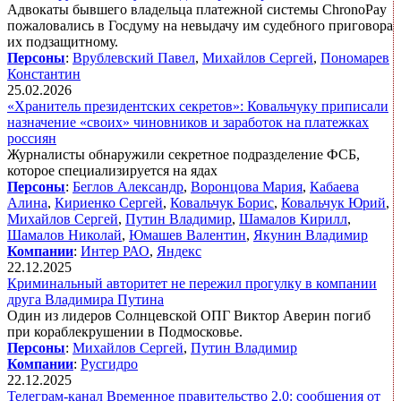
Адвокаты бывшего владельца платежной системы ChronoPay
пожаловались в Госдуму на невыдачу им судебного приговора
их подзащитному.
Персоны
:
Врублевский Павел
,
Михайлов Сергей
,
Пономарев
Константин
25.02.2026
«Хранитель президентских секретов»: Ковальчуку приписали
назначение «своих» чиновников и заработок на платежках
россиян
Журналисты обнаружили секретное подразделение ФСБ,
которое специализируется на ядах
Персоны
:
Беглов Александр
,
Воронцова Мария
,
Кабаева
Алина
,
Кириенко Сергей
,
Ковальчук Борис
,
Ковальчук Юрий
,
Михайлов Сергей
,
Путин Владимир
,
Шамалов Кирилл
,
Шамалов Николай
,
Юмашев Валентин
,
Якунин Владимир
Компании
:
Интер РАО
,
Яндекс
22.12.2025
Криминальный авторитет не пережил прогулку в компании
друга Владимира Путина
Один из лидеров Солнцевской ОПГ Виктор Аверин погиб
при кораблекрушении в Подмосковье.
Персоны
:
Михайлов Сергей
,
Путин Владимир
Компании
:
Русгидро
22.12.2025
Телеграм-канал Временное правительство 2.0: сообщения от