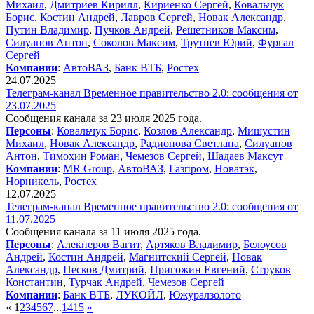
Михаил
,
Дмитриев Кирилл
,
Кириенко Сергей
,
Ковальчук
Борис
,
Костин Андрей
,
Лавров Сергей
,
Новак Александр
,
Путин Владимир
,
Пучков Андрей
,
Решетников Максим
,
Силуанов Антон
,
Соколов Максим
,
Трутнев Юрий
,
Фургал
Сергей
Компании
:
АвтоВАЗ
,
Банк ВТБ
,
Ростех
24.07.2025
Телеграм-канал Временное правительство 2.0: сообщения от
23.07.2025
Сообщения канала за 23 июля 2025 года.
Персоны
:
Ковальчук Борис
,
Козлов Александр
,
Мишустин
Михаил
,
Новак Александр
,
Радионова Светлана
,
Силуанов
Антон
,
Тимохин Роман
,
Чемезов Сергей
,
Шадаев Максут
Компании
:
MR Group
,
АвтоВАЗ
,
Газпром
,
Новатэк
,
Норникель
,
Ростех
12.07.2025
Телеграм-канал Временное правительство 2.0: сообщения от
11.07.2025
Сообщения канала за 11 июля 2025 года.
Персоны
:
Алекперов Вагит
,
Артяков Владимир
,
Белоусов
Андрей
,
Костин Андрей
,
Магнитский Сергей
,
Новак
Александр
,
Песков Дмитрий
,
Пригожин Евгений
,
Струков
Константин
,
Турчак Андрей
,
Чемезов Сергей
Компании
:
Банк ВТБ
,
ЛУКОЙЛ
,
Южуралзолото
«
1
2
3
4
5
6
7
...
14
15
»