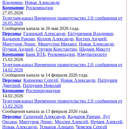
Владимир
,
Новак Александр
Компании
:
Роскомнадзор
27.05.2026
Телеграм-канал Временное правительство 2.0: сообщения от
26.05.2026
Сообщения канала за 26 мая 2026 года.
Персоны
:
Галицкий Александр
,
Евтушенков Владимир
,
Кадыров Рамзан
,
Козлов Александр
,
Костин Андрей
,
Мантуров Денис
,
Мишустин Михаил
,
Новак Александр
,
Пучков Андрей
,
Струков Константин
,
Шадаев Максут
Компании
:
Банк ВТБ
,
Роскомнадзор
,
Южуралзолото
15.02.2026
Телеграм-канал Временное правительство 2.0: сообщения от
14.02.2026
Сообщения канала за 14 февраля 2026 года.
Персоны
:
Кириенко Сергей
,
Новак Александр
,
Патрушев
Дмитрий
,
Патрушев Николай
Компании
:
Росприроднадзор
14.02.2026
Телеграм-канал Временное правительство 2.0: сообщения от
13.02.2026
Сообщения канала за 13 февраля 2026 года.
Персоны
:
Галицкий Александр
,
Кадыров Рамзан
,
Лут
Оксана
,
Мантуров Денис
,
Миллер Алексей
,
Нечаев Алексей
,
Новак Александр
,
Усманов Алишер
,
Чемезов Сергей