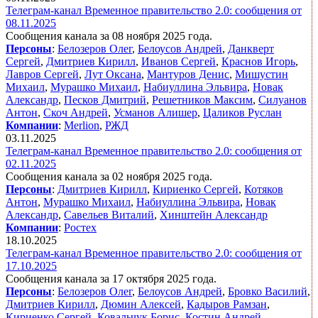
Телеграм-канал Временное правительство 2.0: сообщения от
08.11.2025
Сообщения канала за 08 ноября 2025 года.
Персоны
:
Белозеров Олег
,
Белоусов Андрей
,
Данкверт
Сергей
,
Дмитриев Кирилл
,
Иванов Сергей
,
Краснов Игорь
,
Лавров Сергей
,
Лут Оксана
,
Мантуров Денис
,
Мишустин
Михаил
,
Мурашко Михаил
,
Набиуллина Эльвира
,
Новак
Александр
,
Песков Дмитрий
,
Решетников Максим
,
Силуанов
Антон
,
Скоч Андрей
,
Усманов Алишер
,
Цаликов Руслан
Компании
:
Merlion
,
РЖД
03.11.2025
Телеграм-канал Временное правительство 2.0: сообщения от
02.11.2025
Сообщения канала за 02 ноября 2025 года.
Персоны
:
Дмитриев Кирилл
,
Кириенко Сергей
,
Котяков
Антон
,
Мурашко Михаил
,
Набиуллина Эльвира
,
Новак
Александр
,
Савельев Виталий
,
Хинштейн Александр
Компании
:
Ростех
18.10.2025
Телеграм-канал Временное правительство 2.0: сообщения от
17.10.2025
Сообщения канала за 17 октября 2025 года.
Персоны
:
Белозеров Олег
,
Белоусов Андрей
,
Бровко Василий
,
Дмитриев Кирилл
,
Дюмин Алексей
,
Кадыров Рамзан
,
Кириенко Сергей
,
Ковальчук Борис
,
Костин Андрей
,