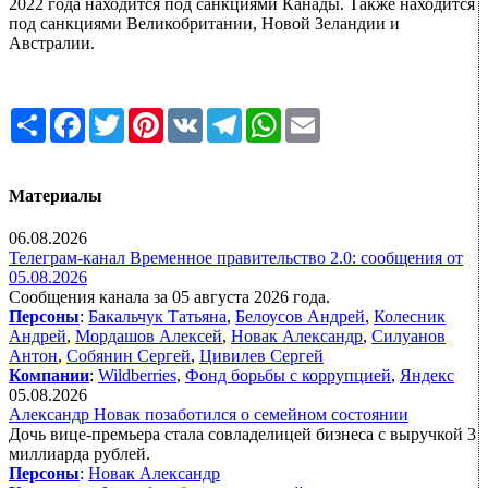
2022 года находится под санкциями Канады. Также находится
под санкциями Великобритании, Новой Зеландии и
Австралии.
Share
Facebook
Twitter
Pinterest
VK
Telegram
WhatsApp
Email
Материалы
06.08.2026
Телеграм-канал Временное правительство 2.0: сообщения от
05.08.2026
Сообщения канала за 05 августа 2026 года.
Персоны
:
Бакальчук Татьяна
,
Белоусов Андрей
,
Колесник
Андрей
,
Мордашов Алексей
,
Новак Александр
,
Силуанов
Антон
,
Собянин Сергей
,
Цивилев Сергей
Компании
:
Wildberries
,
Фонд борьбы с коррупцией
,
Яндекс
05.08.2026
Александр Новак позаботился о семейном состоянии
Дочь вице-премьера стала совладелицей бизнеса с выручкой 3
миллиарда рублей.
Персоны
:
Новак Александр