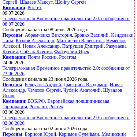
Сергей
,
Шадаев Максут
,
Шойгу Сергей
Компании
:
Ростех
09.07.2026
Телеграм-канал Временное правительство 2.0: сообщения от
08.07.2026
Сообщения канала за 08 июля 2026 года.
Персоны
:
Абрамченко Виктория
,
Бровко Василий
,
Канделаки
Тина
,
Козлов Александр
,
Матвиенко Валентина
,
Немерюк
Алексей
,
Новак Александр
,
Патрушев Дмитрий
,
Разуваева
Ксения
,
Собчак Ксения
,
Файзуллин Ирек
Компании
:
Почта России
,
Росатом
24.06.2026
Телеграм-канал Временное правительство 2.0: сообщения от
23.06.2026
Сообщения канала за 23 июня 2026 года.
Персоны
:
Белоусов Андрей
,
Дмитриев Владимир
,
Новак
Александр
,
Чемезов Сергей
,
Чубайс Анатолий
,
Шувалов
Игорь
Компании
:
ВЭБ.РФ
,
Европейская подшипниковая
корпорация
,
Роснано
,
Ростех
03.06.2026
Телеграм-канал Временное правительство 2.0: сообщения от
02.06.2026
Сообщения канала за 02 июня 2026 года.
Персоны
:
Борисов Юрий
,
Керимов Сулейман
,
Мединский