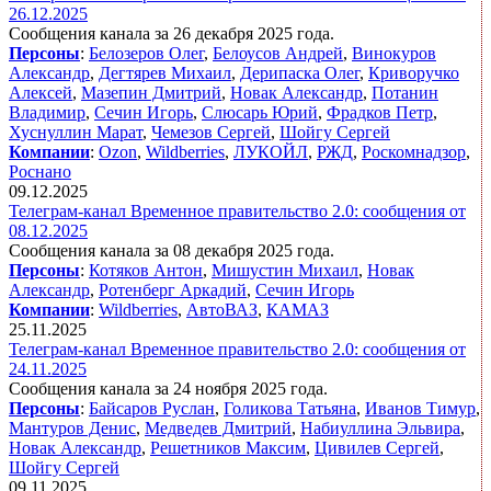
26.12.2025
Сообщения канала за 26 декабря 2025 года.
Персоны
:
Белозеров Олег
,
Белоусов Андрей
,
Винокуров
Александр
,
Дегтярев Михаил
,
Дерипаска Олег
,
Криворучко
Алексей
,
Мазепин Дмитрий
,
Новак Александр
,
Потанин
Владимир
,
Сечин Игорь
,
Слюсарь Юрий
,
Фрадков Петр
,
Хуснуллин Марат
,
Чемезов Сергей
,
Шойгу Сергей
Компании
:
Ozon
,
Wildberries
,
ЛУКОЙЛ
,
РЖД
,
Роскомнадзор
,
Роснано
09.12.2025
Телеграм-канал Временное правительство 2.0: сообщения от
08.12.2025
Сообщения канала за 08 декабря 2025 года.
Персоны
:
Котяков Антон
,
Мишустин Михаил
,
Новак
Александр
,
Ротенберг Аркадий
,
Сечин Игорь
Компании
:
Wildberries
,
АвтоВАЗ
,
КАМАЗ
25.11.2025
Телеграм-канал Временное правительство 2.0: сообщения от
24.11.2025
Сообщения канала за 24 ноября 2025 года.
Персоны
:
Байсаров Руслан
,
Голикова Татьяна
,
Иванов Тимур
,
Мантуров Денис
,
Медведев Дмитрий
,
Набиуллина Эльвира
,
Новак Александр
,
Решетников Максим
,
Цивилев Сергей
,
Шойгу Сергей
09.11.2025