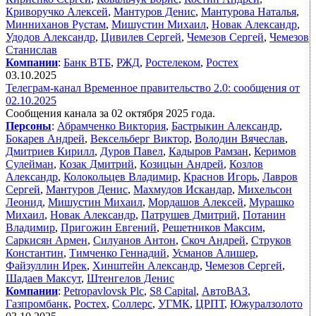
Криворучко Алексей
,
Мантуров Денис
,
Мантурова Наталья
,
Минниханов Рустам
,
Мишустин Михаил
,
Новак Александр
,
Удодов Александр
,
Цивилев Сергей
,
Чемезов Сергей
,
Чемезов
Станислав
Компании
:
Банк ВТБ
,
РЖД
,
Ростелеком
,
Ростех
03.10.2025
Телеграм-канал Временное правительство 2.0: сообщения от
02.10.2025
Сообщения канала за 02 октября 2025 года.
Персоны
:
Абрамченко Виктория
,
Бастрыкин Александр
,
Бокарев Андрей
,
Вексельберг Виктор
,
Володин Вячеслав
,
Дмитриев Кирилл
,
Дуров Павел
,
Кадыров Рамзан
,
Керимов
Сулейман
,
Козак Дмитрий
,
Козицын Андрей
,
Козлов
Александр
,
Колокольцев Владимир
,
Краснов Игорь
,
Лавров
Сергей
,
Мантуров Денис
,
Махмудов Искандар
,
Михельсон
Леонид
,
Мишустин Михаил
,
Мордашов Алексей
,
Мурашко
Михаил
,
Новак Александр
,
Патрушев Дмитрий
,
Потанин
Владимир
,
Пригожин Евгений
,
Решетников Максим
,
Саркисян Армен
,
Силуанов Антон
,
Скоч Андрей
,
Струков
Константин
,
Тимченко Геннадий
,
Усманов Алишер
,
Файзуллин Ирек
,
Хинштейн Александр
,
Чемезов Сергей
,
Шадаев Максут
,
Штенгелов Денис
Компании
:
Petropavlovsk​ Plc
,
S8 Capital
,
АвтоВАЗ
,
Газпромбанк
,
Ростех
,
Соллерс
,
УГМК
,
ЦРПТ
,
Южуралзолото