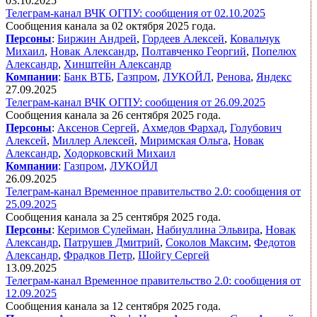
03.10.2025
Телеграм-канал ВЧК ОГПУ: сообщения от 02.10.2025
Сообщения канала за 02 октября 2025 года.
Персоны
:
Биржин Андрей
,
Гордеев Алексей
,
Ковальчук
Михаил
,
Новак Александр
,
Полтавченко Георгий
,
Попелюх
Александр
,
Хинштейн Александр
Компании
:
Банк ВТБ
,
Газпром
,
ЛУКОЙЛ
,
Ренова
,
Яндекс
27.09.2025
Телеграм-канал ВЧК ОГПУ: сообщения от 26.09.2025
Сообщения канала за 26 сентября 2025 года.
Персоны
:
Аксенов Сергей
,
Ахмедов Фархад
,
Голубович
Алексей
,
Миллер Алексей
,
Миримская Ольга
,
Новак
Александр
,
Ходорковский Михаил
Компании
:
Газпром
,
ЛУКОЙЛ
26.09.2025
Телеграм-канал Временное правительство 2.0: сообщения от
25.09.2025
Сообщения канала за 25 сентября 2025 года.
Персоны
:
Керимов Сулейман
,
Набиуллина Эльвира
,
Новак
Александр
,
Патрушев Дмитрий
,
Соколов Максим
,
Федотов
Александр
,
Фрадков Петр
,
Шойгу Сергей
13.09.2025
Телеграм-канал Временное правительство 2.0: сообщения от
12.09.2025
Сообщения канала за 12 сентября 2025 года.