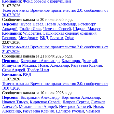
Компании
:
Фонд борьбы с коррупцией
31.07.2026
Телеграм-канал Временное правительство 2.0: сообщения от
30.07.2026
Сообщения канала за 30 июля 2026 года.
Персоны
:
Дуров Павел
,
Новак Александр
,
Ротенберг
Аркадий
,
Трабер Илья
,
Чемезов Сергей
,
Шадаев Максут
Компании
:
Wildberries
,
Башкирская содовая компания
,
Газпром
,
Метафракс
,
РЖД
,
Росхим
,
Эфко
22.07.2026
Телеграм-канал Временное правительство 2.0: сообщения от
21.07.2026
Сообщения канала за 21 июля 2026 года.
Персоны
:
Бастрыкин Александр
,
Каменщик Дмитрий
,
Мишустин Михаил
,
Новак Александр
,
Разуваева Ксения
,
Скоч Андрей
,
Трабер Илья
Компании
:
РЖД
11.07.2026
Телеграм-канал Временное правительство 2.0: сообщения от
10.07.2026
Сообщения канала за 10 июля 2026 года.
Персоны
:
Бастрыкин Александр
,
Бортников Александр
,
Иванов Тимур
,
Кириенко Сергей
,
Лавров Сергей
,
Лихачев
Алексей
,
Мельниченко Андрей
,
Немерюк Алексей
,
Новак
Александр
,
Разуваева Ксения
,
Цаликов Руслан
,
Чемезов