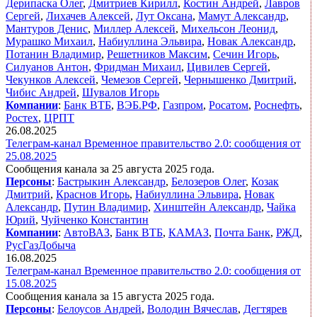
Дерипаска Олег
,
Дмитриев Кирилл
,
Костин Андрей
,
Лавров
Сергей
,
Лихачев Алексей
,
Лут Оксана
,
Мамут Александр
,
Мантуров Денис
,
Миллер Алексей
,
Михельсон Леонид
,
Мурашко Михаил
,
Набиуллина Эльвира
,
Новак Александр
,
Потанин Владимир
,
Решетников Максим
,
Сечин Игорь
,
Силуанов Антон
,
Фридман Михаил
,
Цивилев Сергей
,
Чекунков Алексей
,
Чемезов Сергей
,
Чернышенко Дмитрий
,
Чибис Андрей
,
Шувалов Игорь
Компании
:
Банк ВТБ
,
ВЭБ.РФ
,
Газпром
,
Росатом
,
Роснефть
,
Ростех
,
ЦРПТ
26.08.2025
Телеграм-канал Временное правительство 2.0: сообщения от
25.08.2025
Сообщения канала за 25 августа 2025 года.
Персоны
:
Бастрыкин Александр
,
Белозеров Олег
,
Козак
Дмитрий
,
Краснов Игорь
,
Набиуллина Эльвира
,
Новак
Александр
,
Путин Владимир
,
Хинштейн Александр
,
Чайка
Юрий
,
Чуйченко Константин
Компании
:
АвтоВАЗ
,
Банк ВТБ
,
КАМАЗ
,
Почта Банк
,
РЖД
,
РусГазДобыча
16.08.2025
Телеграм-канал Временное правительство 2.0: сообщения от
15.08.2025
Сообщения канала за 15 августа 2025 года.
Персоны
:
Белоусов Андрей
,
Володин Вячеслав
,
Дегтярев