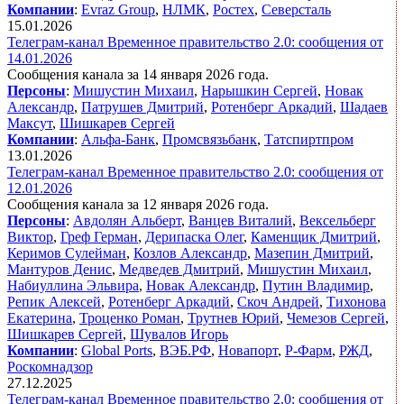
Компании
:
Evraz Group
,
НЛМК
,
Ростех
,
Северсталь
15.01.2026
Телеграм-канал Временное правительство 2.0: сообщения от
14.01.2026
Сообщения канала за 14 января 2026 года.
Персоны
:
Мишустин Михаил
,
Нарышкин Сергей
,
Новак
Александр
,
Патрушев Дмитрий
,
Ротенберг Аркадий
,
Шадаев
Максут
,
Шишкарев Сергей
Компании
:
Альфа-Банк
,
Промсвязьбанк
,
Татспиртпром
13.01.2026
Телеграм-канал Временное правительство 2.0: сообщения от
12.01.2026
Сообщения канала за 12 января 2026 года.
Персоны
:
Авдолян Альберт
,
Ванцев Виталий
,
Вексельберг
Виктор
,
Греф Герман
,
Дерипаска Олег
,
Каменщик Дмитрий
,
Керимов Сулейман
,
Козлов Александр
,
Мазепин Дмитрий
,
Мантуров Денис
,
Медведев Дмитрий
,
Мишустин Михаил
,
Набиуллина Эльвира
,
Новак Александр
,
Путин Владимир
,
Репик Алексей
,
Ротенберг Аркадий
,
Скоч Андрей
,
Тихонова
Екатерина
,
Троценко Роман
,
Трутнев Юрий
,
Чемезов Сергей
,
Шишкарев Сергей
,
Шувалов Игорь
Компании
:
Global Ports
,
ВЭБ.РФ
,
Новапорт
,
Р-Фарм
,
РЖД
,
Роскомнадзор
27.12.2025
Телеграм-канал Временное правительство 2.0: сообщения от