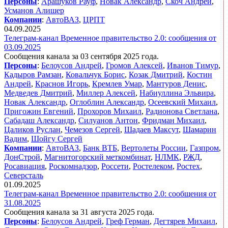
Персоны
:
Арашуков Рауф
,
Новак Александр
,
Скоч Андрей
,
Усманов Алишер
Компании
:
АвтоВАЗ
,
ЦРПТ
04.09.2025
Телеграм-канал Временное правительство 2.0: сообщения от
03.09.2025
Сообщения канала за 03 сентября 2025 года.
Персоны
:
Белоусов Андрей
,
Громов Алексей
,
Иванов Тимур
,
Кадыров Рамзан
,
Ковальчук Борис
,
Козак Дмитрий
,
Костин
Андрей
,
Краснов Игорь
,
Кремлев Умар
,
Мантуров Денис
,
Медведев Дмитрий
,
Миллер Алексей
,
Набиуллина Эльвира
,
Новак Александр
,
Оглоблин Александр
,
Осеевский Михаил
,
Пригожин Евгений
,
Прохоров Михаил
,
Радионова Светлана
,
Сабадаш Александр
,
Силуанов Антон
,
Фридман Михаил
,
Цаликов Руслан
,
Чемезов Сергей
,
Шадаев Максут
,
Шамарин
Вадим
,
Шойгу Сергей
Компании
:
АвтоВАЗ
,
Банк ВТБ
,
Вертолеты России
,
Газпром
,
ДонСтрой
,
Магнитогорский меткомбинат
,
НЛМК
,
РЖД
,
Росавиация
,
Роскомнадзор
,
Россети
,
Ростелеком
,
Ростех
,
Северсталь
01.09.2025
Телеграм-канал Временное правительство 2.0: сообщения от
31.08.2025
Сообщения канала за 31 августа 2025 года.
Персоны
:
Белоусов Андрей
,
Греф Герман
,
Дегтярев Михаил
,