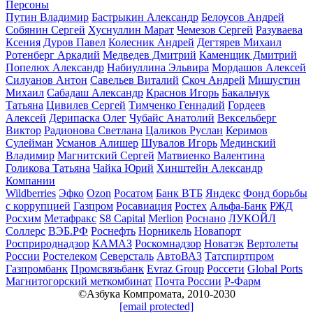
Персоны
Путин Владимир
Бастрыкин Александр
Белоусов Андрей
Собянин Сергей
Хуснуллин Марат
Чемезов Сергей
Разуваева
Ксения
Дуров Павел
Колесник Андрей
Дегтярев Михаил
Ротенберг Аркадий
Медведев Дмитрий
Каменщик Дмитрий
Попелюх Александр
Набиуллина Эльвира
Мордашов Алексей
Силуанов Антон
Савельев Виталий
Скоч Андрей
Мишустин
Михаил
Сабадаш Александр
Краснов Игорь
Бакальчук
Татьяна
Цивилев Сергей
Тимченко Геннадий
Гордеев
Алексей
Дерипаска Олег
Чубайс Анатолий
Вексельберг
Виктор
Радионова Светлана
Цаликов Руслан
Керимов
Сулейман
Усманов Алишер
Шувалов Игорь
Мединский
Владимир
Магнитский Сергей
Матвиенко Валентина
Голикова Татьяна
Чайка Юрий
Хинштейн Александр
Компании
Wildberries
Эфко
Ozon
Росатом
Банк ВТБ
Яндекс
Фонд борьбы
с коррупцией
Газпром
Росавиация
Ростех
Альфа-Банк
РЖД
Росхим
Метафракс
S8 Capital
Merlion
Роснано
ЛУКОЙЛ
Соллерс
ВЭБ.РФ
Роснефть
Норникель
Новапорт
Росприроднадзор
КАМАЗ
Роскомнадзор
Новатэк
Вертолеты
России
Ростелеком
Северсталь
АвтоВАЗ
Татспиртпром
Газпромбанк
Промсвязьбанк
Evraz Group
Россети
Global Ports
Магнитогорский меткомбинат
Почта России
Р-Фарм
©Азбука Компромата, 2010-2030
[email protected]