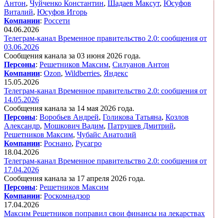
Антон
,
Чуйченко Константин
,
Шадаев Максут
,
Юсуфов
Виталий
,
Юсуфов Игорь
Компании
:
Россети
04.06.2026
Телеграм-канал Временное правительство 2.0: сообщения от
03.06.2026
Сообщения канала за 03 июня 2026 года.
Персоны
:
Решетников Максим
,
Силуанов Антон
Компании
:
Ozon
,
Wildberries
,
Яндекс
15.05.2026
Телеграм-канал Временное правительство 2.0: сообщения от
14.05.2026
Сообщения канала за 14 мая 2026 года.
Персоны
:
Воробьев Андрей
,
Голикова Татьяна
,
Козлов
Александр
,
Мошкович Вадим
,
Патрушев Дмитрий
,
Решетников Максим
,
Чубайс Анатолий
Компании
:
Роснано
,
Русагро
18.04.2026
Телеграм-канал Временное правительство 2.0: сообщения от
17.04.2026
Сообщения канала за 17 апреля 2026 года.
Персоны
:
Решетников Максим
Компании
:
Роскомнадзор
17.04.2026
Максим Решетников поправил свои финансы на лекарствах