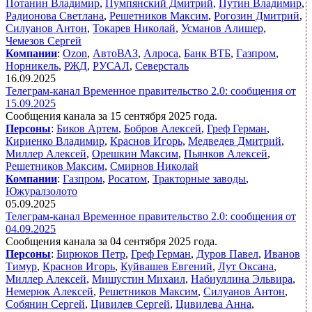
Потанин Владимир
,
Пумпянский Дмитрий
,
Путин Владимир
,
Радионова Светлана
,
Решетников Максим
,
Рогозин Дмитрий
,
Силуанов Антон
,
Токарев Николай
,
Усманов Алишер
,
Чемезов Сергей
Компании
:
Ozon
,
АвтоВАЗ
,
Алроса
,
Банк ВТБ
,
Газпром
,
Норникель
,
РЖД
,
РУСАЛ
,
Северсталь
16.09.2025
Телеграм-канал Временное правительство 2.0: сообщения от
15.09.2025
Сообщения канала за 15 сентября 2025 года.
Персоны
:
Биков Артем
,
Бобров Алексей
,
Греф Герман
,
Кириенко Владимир
,
Краснов Игорь
,
Медведев Дмитрий
,
Миллер Алексей
,
Орешкин Максим
,
Пьянков Алексей
,
Решетников Максим
,
Смирнов Николай
Компании
:
Газпром
,
Росатом
,
Тракторные заводы
,
Южуралзолото
05.09.2025
Телеграм-канал Временное правительство 2.0: сообщения от
04.09.2025
Сообщения канала за 04 сентября 2025 года.
Персоны
:
Бирюков Петр
,
Греф Герман
,
Дуров Павел
,
Иванов
Тимур
,
Краснов Игорь
,
Куйвашев Евгений
,
Лут Оксана
,
Миллер Алексей
,
Мишустин Михаил
,
Набиуллина Эльвира
,
Немерюк Алексей
,
Решетников Максим
,
Силуанов Антон
,
Собянин Сергей
,
Цивилев Сергей
,
Цивилева Анна
,