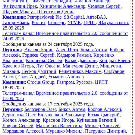
Константин
,
Тимченко Геннадий
,
Усманов Алишер
,
Файзуллин Ирек
,
Хинштейн Александр
,
Чемезов Сергей
,
Шадаев Максут
,
Штенгелов Денис
Компании
:
Petropavlovsk​ Plc
,
S8 Capital
,
АвтоВАЗ
,
Газпромбанк
,
Ростех
,
Соллерс
,
УГМК
,
ЦРПТ
,
Южуралзолото
25.09.2025
Телеграм-канал Временное правительство 2.0: сообщения от
24.09.2025
Сообщения канала за 24 сентября 2025 года.
Персоны
:
Авакян Борис
,
Авен Петр
,
Биков Артем
,
Бобров
Алексей
,
Гордеев Сергей
,
Кадыров Рамзан
,
Кириенко
Владимир
,
Кириенко Сергей
,
Козак Дмитрий
,
Кондрат Елена
,
Краснов Игорь
,
Лут Оксана
,
Мантуров Денис
,
Мишустин
Михаил
,
Песков Дмитрий
,
Решетников Максим
,
Силуанов
Антон
,
Скоч Андрей
,
Усманов Алишер
Компании
:
Crocus Group
,
Газпром
,
Руссоль
,
ЦРПТ
18.09.2025
Телеграм-канал Временное правительство 2.0: сообщения от
17.09.2025
Сообщения канала за 17 сентября 2025 года.
Персоны
:
Белозеров Олег
,
Биков Артем
,
Бобров Алексей
,
Дерипаска Олег
,
Евтушенков Владимир
,
Козак Дмитрий
,
Козлов Александр
,
Краснов Игорь
,
Куйвашев Евгений
,
Лавров Сергей
,
Матвиенко Валентина
,
Миллер Алексей
,
Мордашов Алексей
,
Мурашко Михаил
,
Патрушев Дмитрий
,