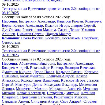
Тольяттиазот
,
Южуралзолото
,
Яндекс
09.10.2025
Телеграм-канал Временное правительство 2.0: сообщения от
08.10.2025
Сообщения канала за 08 октября 2025 года.
Персоны
:
Бастрыкин Александр
,
Кадыров Рамзан
,
Ковальчук
Борис
,
Козлов Александр
,
Краснов Игорь
,
Лавров Сергей
,
Лут Оксана
,
Решетников Максим
,
Сафин Денис
,
Усманов
Алишер
,
Цивилев Сергей
,
Шадаев Максут
Компании
:
Почта России
,
Роснефть
,
Ростелеком
,
Сбербанк
,
Северсталь
03.10.2025
Телеграм-канал Временное правительство 2.0: сообщения от
02.10.2025
Сообщения канала за 02 октября 2025 года.
Персоны
:
Абрамченко Виктория
,
Бастрыкин Александр
,
Бокарев Андрей
,
Вексельберг Виктор
,
Володин Вячеслав
,
Дмитриев Кирилл
,
Дуров Павел
,
Кадыров Рамзан
,
Керимов
Сулейман
,
Козак Дмитрий
,
Козицын Андрей
,
Козлов
Александр
,
Колокольцев Владимир
,
Краснов Игорь
,
Лавров
Сергей
,
Мантуров Денис
,
Махмудов Искандар
,
Михельсон
Леонид
,
Мишустин Михаил
,
Мордашов Алексей
,
Мурашко
Михаил
,
Новак Александр
,
Патрушев Дмитрий
,
Потанин
Владимир
,
Пригожин Евгений
,
Решетников Максим
,
Саркисян Армен
,
Силуанов Антон
,
Скоч Андрей
,
Струков