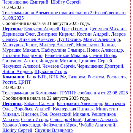
Чернышенко Дмитрий
,
Шойгу Сергей
01.09.2025
Телеграм-канал Временное правительство 2.0: сообщения от
31.08.2025
Сообщения канала за 31 августа 2025 года.
Персоны
:
Белоусов Андрей
,
Греф Герман
,
Дегтярев Михаил
,
Дерипаска Олег
,
Дмитриев Кирилл
,
Костин Андрей
,
Лавров
Сергей
,
Лихачев Алексей
,
Лут Оксана
,
Мамут Александр
,
Мантуров Денис
,
Миллер Алексей
,
Михельсон Леонид
,
Мурашко Михаил
,
Набиуллина Эльвира
,
Новак Александр
,
Потанин Владимир
,
Решетников Максим
,
Сечин Игорь
,
Силуанов Антон
,
Фридман Михаил
,
Цивилев Сергей
,
Чекунков Алексей
,
Чемезов Сергей
,
Чернышенко Дмитрий
,
Чибис Андрей
,
Шувалов Игорь
Компании
:
Банк ВТБ
,
ВЭБ.РФ
,
Газпром
,
Росатом
,
Роснефть
,
Ростех
,
ЦРПТ
23.08.2025
Телеграм-канал Компромат ГРУПП: сообщения от 22.08.2025
Сообщения канала за 22 августа 2025 года.
Персоны
:
Бабаев Салман
,
Бастрыкин Александр
,
Белозеров
Олег
,
Воробьев Андрей
,
Касперская Наталья
,
Мишустин
Михаил
,
Нисанов Год
,
Осеевский Михаил
,
Решетников
Максим
,
Сечин Игорь
,
Слюсарь Юрий
,
Тайчер Алексей
,
Удодов Александр
,
Файзуллин Ирек
,
Чубайс Анатолий
,
Шойгу Сергей
,
Якунин Владимир