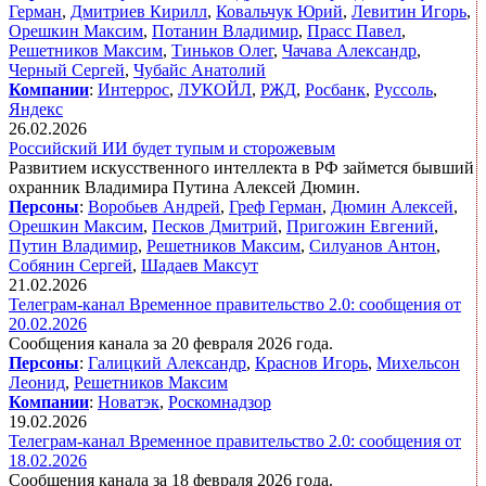
Герман
,
Дмитриев Кирилл
,
Ковальчук Юрий
,
Левитин Игорь
,
Орешкин Максим
,
Потанин Владимир
,
Прасс Павел
,
Решетников Максим
,
Тиньков Олег
,
Чачава Александр
,
Черный Сергей
,
Чубайс Анатолий
Компании
:
Интеррос
,
ЛУКОЙЛ
,
РЖД
,
Росбанк
,
Руссоль
,
Яндекс
26.02.2026
Российский ИИ будет тупым и сторожевым
Развитием искусственного интеллекта в РФ займется бывший
охранник Владимира Путина Алексей Дюмин.
Персоны
:
Воробьев Андрей
,
Греф Герман
,
Дюмин Алексей
,
Орешкин Максим
,
Песков Дмитрий
,
Пригожин Евгений
,
Путин Владимир
,
Решетников Максим
,
Силуанов Антон
,
Собянин Сергей
,
Шадаев Максут
21.02.2026
Телеграм-канал Временное правительство 2.0: сообщения от
20.02.2026
Сообщения канала за 20 февраля 2026 года.
Персоны
:
Галицкий Александр
,
Краснов Игорь
,
Михельсон
Леонид
,
Решетников Максим
Компании
:
Новатэк
,
Роскомнадзор
19.02.2026
Телеграм-канал Временное правительство 2.0: сообщения от
18.02.2026
Сообщения канала за 18 февраля 2026 года.