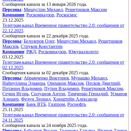
Сообщения канала за 13 января 2026 года.
Персоны
:
Мишустин Михаил
,
Решетников Максим
Компании
:
Роскомнадзор
,
Роскосмос
23.12.2025
Телеграм-канал Временное правительство 2.0: сообщения от
22.12.2025
Сообщения канала за 22 декабря 2025 года.
Персоны
:
Белозеров Олег
,
Мишустин Михаил
,
Решетников
Максим
,
Струков Константин
Компании
:
РЖД
,
Роскомнадзор
,
Южуралзолото
03.12.2025
Телеграм-канал Временное правительство 2.0: сообщения от
02.12.2025
Сообщения канала за 02 декабря 2025 года.
Персоны
:
Абрамченко Виктория
,
Мурашко Михаил
,
Набиуллина Эльвира
,
Орешкин Максим
,
Песков Дмитрий
,
Потанин Владимир
,
Путин Владимир
,
Решетников Максим
,
Сечин Игорь
,
Силуанов Антон
,
Тимченко Геннадий
,
Усманов
Алишер
,
Федун Леонид
,
Хинштейн Александр
Компании
:
Банк ВТБ
,
Газпром
,
Роснефть
25.11.2025
Телеграм-канал Временное правительство 2.0: сообщения от
24.11.2025
Сообщения канала за 24 ноября 2025 года.
Персоны
:
Байсаров Руслан
,
Голикова Татьяна
,
Иванов Тимур
,