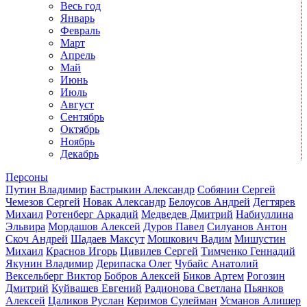
Весь год
Январь
Февраль
Март
Апрель
Май
Июнь
Июль
Август
Сентябрь
Октябрь
Ноябрь
Декабрь
Персоны
Путин Владимир
Бастрыкин Александр
Собянин Сергей
Чемезов Сергей
Новак Александр
Белоусов Андрей
Дегтярев
Михаил
Ротенберг Аркадий
Медведев Дмитрий
Набиуллина
Эльвира
Мордашов Алексей
Дуров Павел
Силуанов Антон
Скоч Андрей
Шадаев Максут
Мошкович Вадим
Мишустин
Михаил
Краснов Игорь
Цивилев Сергей
Тимченко Геннадий
Якунин Владимир
Дерипаска Олег
Чубайс Анатолий
Вексельберг Виктор
Бобров Алексей
Биков Артем
Рогозин
Дмитрий
Куйвашев Евгений
Радионова Светлана
Пьянков
Алексей
Цаликов Руслан
Керимов Сулейман
Усманов Алишер