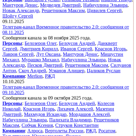
Мантуров Денис
,
Медведев Дмитрий
,
Набиуллина Эльвира
,
Новак Александр
,
Решетников Максим
,
Цивилев Сергей
,
Шойгу Сергей
09.11.2025
Телеграм-канал Временное правительство 2.0: сообщения от
08.11.2025
Сообщения канала за 08 ноября 2025 года.
Персоны
:
Белозеров Олег
,
Белоусов Андрей
,
Данкверт
Сергей
,
Дмитриев Кирилл
,
Иванов Сергей
,
Краснов Игорь
,
Лавров Сергей
,
Лут Оксана
,
Мантуров Денис
,
Мишустин
Михаил
,
Мурашко Михаил
,
Набиуллина Эльвира
,
Новак
Александр
,
Песков Дмитрий
,
Решетников Максим
,
Силуанов
Антон
,
Скоч Андрей
,
Усманов Алишер
,
Цаликов Руслан
Компании
:
Merlion
,
РЖД
10.10.2025
Телеграм-канал Временное правительство 2.0: сообщения от
09.10.2025
Сообщения канала за 09 октября 2025 года.
Персоны
:
Белозеров Олег
,
Белоусов Андрей
,
Колесов
Николай
,
Краснов Игорь
,
Лихачев Алексей
,
Мазепин
Дмитрий
,
Махмудов Искандар
,
Мордашов Алексей
,
Набиуллина Эльвира
,
Палихата Владимир
,
Решетников
Максим
,
Собчак Ксения
,
Струков Константин
Компании
:
Алроса
,
Вертолеты России
,
РЖД
,
Росатом
,