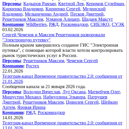
Персоны
:
Кадыров Рамзан
,
Кветной Лев
,
Керимов Сулейман
,
Кириенко Владимир
,
Кириенко Сергей
,
Мединский
Владимир
,
Мельниченко Андрей
,
Песков Дмитрий
,
Решетников Максим
,
Усманов Алишер
,
Шадаев Максут
Компании
:
Wildberries
,
РЖД
,
Роскомнадзор
,
СИБЭКО
,
СУЭК
03.02.2026
Сергей Чемезов и Максим Решетников разворовали
"Электронную путевку"
Полным крахом завершилось создание ГИС "Электронная
путевка", с помощью которой власти хотели контролировать
рынок туристических услуг в России.
Персоны
:
Решетников Максим
,
Чемезов Сергей
Компании
:
Ростех
22.01.2026
Телеграм-канал Временное правительство 2.0: сообщения от
21.01.2026
Сообщения канала за 21 января 2026 года.
Персоны
:
Володин Вячеслав
,
Лут Оксана
,
Матвейчев Олег
,
Мишустин Михаил
,
Набиуллина Эльвира
,
Патрушев
Дмитрий
,
Решетников Максим
,
Цивилев Сергей
,
Шейкин
Артем
,
Яровая Ирина
Компании
:
РЖД
,
Роскомнадзор
14.01.2026
Телеграм-канал Временное правительство 2.0: сообщения от
13.01.2026