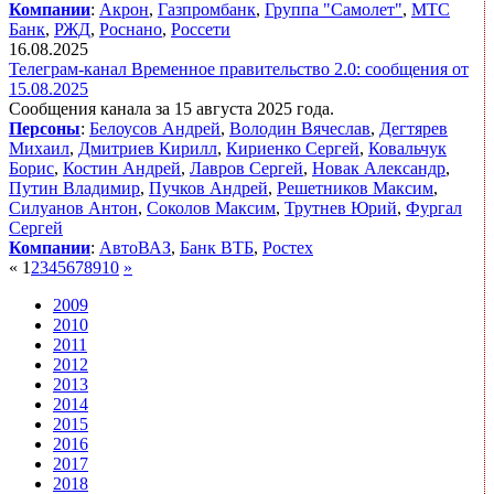
Компании
:
Акрон
,
Газпромбанк
,
Группа "Самолет"
,
МТС
Банк
,
РЖД
,
Роснано
,
Россети
16.08.2025
Телеграм-канал Временное правительство 2.0: сообщения от
15.08.2025
Сообщения канала за 15 августа 2025 года.
Персоны
:
Белоусов Андрей
,
Володин Вячеслав
,
Дегтярев
Михаил
,
Дмитриев Кирилл
,
Кириенко Сергей
,
Ковальчук
Борис
,
Костин Андрей
,
Лавров Сергей
,
Новак Александр
,
Путин Владимир
,
Пучков Андрей
,
Решетников Максим
,
Силуанов Антон
,
Соколов Максим
,
Трутнев Юрий
,
Фургал
Сергей
Компании
:
АвтоВАЗ
,
Банк ВТБ
,
Ростех
«
1
2
3
4
5
6
7
8
9
10
»
2009
2010
2011
2012
2013
2014
2015
2016
2017
2018