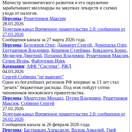
Министр экономического развития и его окружение
зарабатывают миллиарды на закупках лекарств и схемах
ухода от налогов.
Персоны
:
Решетников Максим
28.03.2026
Телеграм-канал Временное правительство 2.0: сообщения от
27.03.2026
Сообщения канала за 27 марта 2026 года.
Персоны
:
Белозеров Олег
,
Данкверт Сергей
,
Дерипаска Олег
,
Евтушенков Владимир
,
Керимов Сулейман
,
Ковальчук Борис
,
Медведев Дмитрий
,
Потанин Владимир
,
Решетников Максим
,
Сечин Игорь
,
Файзуллин Ирек
Компании
:
АФК "Система"
,
РЖД
04.03.2026
Сергей Собянин "не вывозит"
Один из богатейших регионов РФ впервые за 13 лет стал
"резать" бюджетные расходы. Под нож пойдут сотни
чиновников московского правительства.
Персоны
:
Мишустин Михаил
,
Путин Владимир
,
Решетников
Максим
,
Собянин Сергей
27.02.2026
Телеграм-канал Временное правительство 2.0: сообщения от
26.02.2026
Сообщения канала за 26 февраля 2026 года.
Персоны
:
Бастрыкин Александр
,
Волож Аркадий
,
Греф