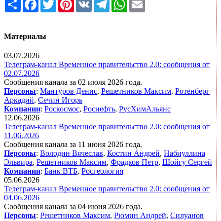
Share
Facebook
Twitter
Pinterest
VK
Telegram
WhatsApp
Email
Материалы
03.07.2026
Телеграм-канал Временное правительство 2.0: сообщения от
02.07.2026
Сообщения канала за 02 июля 2026 года.
Персоны
:
Мантуров Денис
,
Решетников Максим
,
Ротенберг
Аркадий
,
Сечин Игорь
Компании
:
Роскосмос
,
Роснефть
,
РусХимАльянс
12.06.2026
Телеграм-канал Временное правительство 2.0: сообщения от
11.06.2026
Сообщения канала за 11 июня 2026 года.
Персоны
:
Володин Вячеслав
,
Костин Андрей
,
Набиуллина
Эльвира
,
Решетников Максим
,
Фрадков Петр
,
Шойгу Сергей
Компании
:
Банк ВТБ
,
Росгеология
05.06.2026
Телеграм-канал Временное правительство 2.0: сообщения от
04.06.2026
Сообщения канала за 04 июня 2026 года.
Персоны
:
Решетников Максим
,
Рюмин Андрей
,
Силуанов