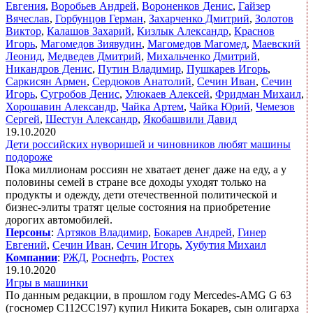
Евгения
,
Воробьев Андрей
,
Вороненков Денис
,
Гайзер
Вячеслав
,
Горбунцов Герман
,
Захарченко Дмитрий
,
Золотов
Виктор
,
Калашов Захарий
,
Кизлык Александр
,
Краснов
Игорь
,
Магомедов Зиявудин
,
Магомедов Магомед
,
Маевский
Леонид
,
Медведев Дмитрий
,
Михальченко Дмитрий
,
Никандров Денис
,
Путин Владимир
,
Пушкарев Игорь
,
Саркисян Армен
,
Сердюков Анатолий
,
Сечин Иван
,
Сечин
Игорь
,
Сугробов Денис
,
Улюкаев Алексей
,
Фридман Михаил
,
Хорошавин Александр
,
Чайка Артем
,
Чайка Юрий
,
Чемезов
Сергей
,
Шестун Александр
,
Якобашвили Давид
19.10.2020
Дети российских нуворишей и чиновников любят машины
подороже
Пока миллионам россиян не хватает денег даже на еду, а у
половины семей в стране все доходы уходят только на
продукты и одежду, дети отечественной политической и
бизнес-элиты тратят целые состояния на приобретение
дорогих автомобилей.
Персоны
:
Артяков Владимир
,
Бокарев Андрей
,
Гинер
Евгений
,
Сечин Иван
,
Сечин Игорь
,
Хубутия Михаил
Компании
:
РЖД
,
Роснефть
,
Ростех
19.10.2020
Игры в машинки
По данным редакции, в прошлом году Mercedes-AMG G 63
(госномер С112СС197) купил Никита Бокарев, сын олигарха