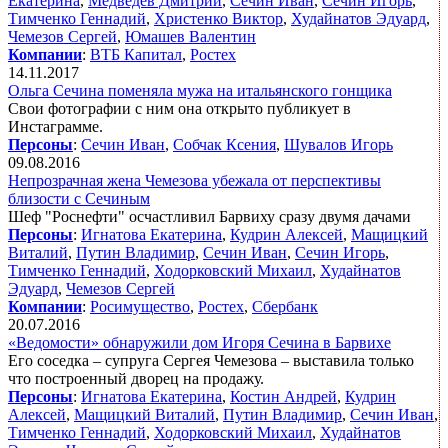
Екатерина
,
Медведев Дмитрий
,
Сечин Иван
,
Сечин Игорь
,
Тимченко Геннадий
,
Христенко Виктор
,
Худайнатов Эдуард
,
Чемезов Сергей
,
Юмашев Валентин
Компании
:
ВТБ Капитал
,
Ростех
14.11.2017
Ольга Сечина поменяла мужа на итальянского гонщика
Свои фотографии с ним она открыто публикует в
Инстаграмме.
Персоны
:
Сечин Иван
,
Собчак Ксения
,
Шувалов Игорь
09.08.2016
Непрозрачная жена Чемезова убежала от перспективы
близости с Сечиным
Шеф "Роснефти" осчастливил Барвиху сразу двумя дачами
Персоны
:
Игнатова Екатерина
,
Кудрин Алексей
,
Мащицкий
Виталий
,
Путин Владимир
,
Сечин Иван
,
Сечин Игорь
,
Тимченко Геннадий
,
Ходорковский Михаил
,
Худайнатов
Эдуард
,
Чемезов Сергей
Компании
:
Росимущество
,
Ростех
,
Сбербанк
20.07.2016
«Ведомости» обнаружили дом Игоря Сечина в Барвихе
Его соседка – супруга Сергея Чемезова – выставила только
что построенный дворец на продажу.
Персоны
:
Игнатова Екатерина
,
Костин Андрей
,
Кудрин
Алексей
,
Мащицкий Виталий
,
Путин Владимир
,
Сечин Иван
,
Тимченко Геннадий
,
Ходорковский Михаил
,
Худайнатов