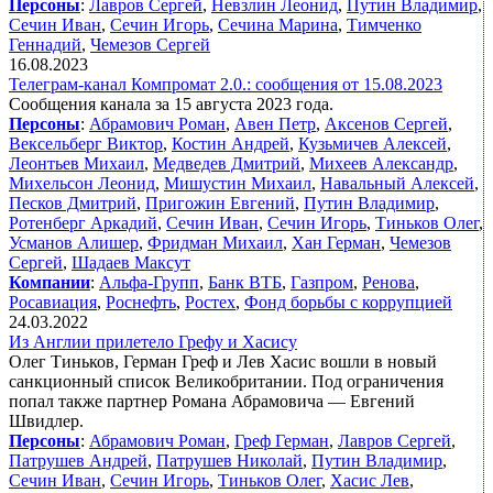
Персоны
:
Лавров Сергей
,
Невзлин Леонид
,
Путин Владимир
,
Сечин Иван
,
Сечин Игорь
,
Сечина Марина
,
Тимченко
Геннадий
,
Чемезов Сергей
16.08.2023
Телеграм-канал Компромат 2.0.: сообщения от 15.08.2023
Сообщения канала за 15 августа 2023 года.
Персоны
:
Абрамович Роман
,
Авен Петр
,
Аксенов Сергей
,
Вексельберг Виктор
,
Костин Андрей
,
Кузьмичев Алексей
,
Леонтьев Михаил
,
Медведев Дмитрий
,
Михеев Александр
,
Михельсон Леонид
,
Мишустин Михаил
,
Навальный Алексей
,
Песков Дмитрий
,
Пригожин Евгений
,
Путин Владимир
,
Ротенберг Аркадий
,
Сечин Иван
,
Сечин Игорь
,
Тиньков Олег
,
Усманов Алишер
,
Фридман Михаил
,
Хан Герман
,
Чемезов
Сергей
,
Шадаев Максут
Компании
:
Альфа-Групп
,
Банк ВТБ
,
Газпром
,
Ренова
,
Росавиация
,
Роснефть
,
Ростех
,
Фонд борьбы с коррупцией
24.03.2022
Из Англии прилетело Грефу и Хасису
Олег Тиньков, Герман Греф и Лев Хасис вошли в новый
санкционный список Великобритании. Под ограничения
попал также партнер Романа Абрамовича — Евгений
Швидлер.
Персоны
:
Абрамович Роман
,
Греф Герман
,
Лавров Сергей
,
Патрушев Андрей
,
Патрушев Николай
,
Путин Владимир
,
Сечин Иван
,
Сечин Игорь
,
Тиньков Олег
,
Хасис Лев
,