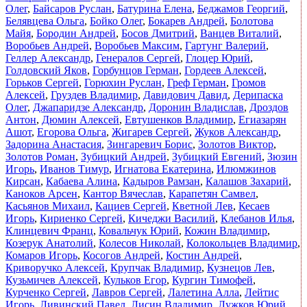
Олег
,
Байсаров Руслан
,
Батурина Елена
,
Беджамов Георгий
,
Белявцева Ольга
,
Бойко Олег
,
Бокарев Андрей
,
Болотова
Майя
,
Бородин Андрей
,
Босов Дмитрий
,
Ванцев Виталий
,
Воробьев Андрей
,
Воробьев Максим
,
Гартунг Валерий
,
Геллер Александр
,
Генералов Сергей
,
Глоцер Юрий
,
Голдовский Яков
,
Горбунцов Герман
,
Гордеев Алексей
,
Горьков Сергей
,
Горюхин Руслан
,
Греф Герман
,
Громов
Алексей
,
Груздев Владимир
,
Давидович Давид
,
Дерипаска
Олег
,
Джапаридзе Александр
,
Доронин Владислав
,
Дроздов
Антон
,
Дюмин Алексей
,
Евтушенков Владимир
,
Егиазарян
Ашот
,
Егорова Ольга
,
Жигарев Сергей
,
Жуков Александр
,
Задорина Анастасия
,
Зингаревич Борис
,
Золотов Виктор
,
Золотов Роман
,
Зубицкий Андрей
,
Зубицкий Евгений
,
Зюзин
Игорь
,
Иванов Тимур
,
Игнатова Екатерина
,
Илюмжинов
Кирсан
,
Кабаева Алина
,
Кадыров Рамзан
,
Калашов Захарий
,
Каноков Арсен
,
Кантор Вячеслав
,
Карапетян Самвел
,
Касьянов Михаил
,
Кациев Сергей
,
Кветной Лев
,
Кесаев
Игорь
,
Кириенко Сергей
,
Кичеджи Василий
,
Клебанов Илья
,
Клинцевич Франц
,
Ковальчук Юрий
,
Кожин Владимир
,
Козерук Анатолий
,
Колесов Николай
,
Колокольцев Владимир
,
Комаров Игорь
,
Косогов Андрей
,
Костин Андрей
,
Криворучко Алексей
,
Крупчак Владимир
,
Кузнецов Лев
,
Кузьмичев Алексей
,
Кульков Егор
,
Кургин Тимофей
,
Курченко Сергей
,
Лавров Сергей
,
Лалетина Алла
,
Лейтис
Игорь
,
Ливинский Павел
,
Лисин Владимир
,
Лужков Юрий
,