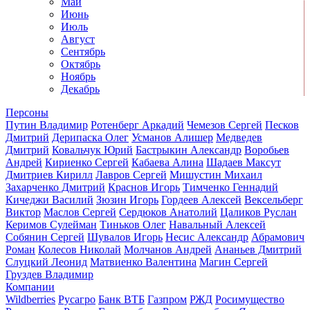
Май
Июнь
Июль
Август
Сентябрь
Октябрь
Ноябрь
Декабрь
Персоны
Путин Владимир
Ротенберг Аркадий
Чемезов Сергей
Песков
Дмитрий
Дерипаска Олег
Усманов Алишер
Медведев
Дмитрий
Ковальчук Юрий
Бастрыкин Александр
Воробьев
Андрей
Кириенко Сергей
Кабаева Алина
Шадаев Максут
Дмитриев Кирилл
Лавров Сергей
Мишустин Михаил
Захарченко Дмитрий
Краснов Игорь
Тимченко Геннадий
Кичеджи Василий
Зюзин Игорь
Гордеев Алексей
Вексельберг
Виктор
Маслов Сергей
Сердюков Анатолий
Цаликов Руслан
Керимов Сулейман
Тиньков Олег
Навальный Алексей
Собянин Сергей
Шувалов Игорь
Несис Александр
Абрамович
Роман
Колесов Николай
Молчанов Андрей
Ананьев Дмитрий
Слуцкий Леонид
Матвиенко Валентина
Магин Сергей
Груздев Владимир
Компании
Wildberries
Русагро
Банк ВТБ
Газпром
РЖД
Росимущество