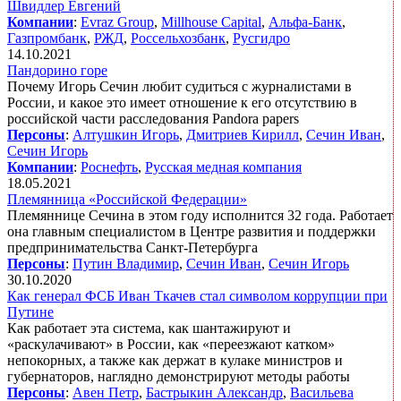
Швидлер Евгений
Компании
:
Evraz Group
,
Millhouse Capital
,
Альфа-Банк
,
Газпромбанк
,
РЖД
,
Россельхозбанк
,
Русгидро
14.10.2021
Пандорино горе
Почему Игорь Сечин любит судиться с журналистами в
России, и какое это имеет отношение к его отсутствию в
российской части расследования Pandora papers
Персоны
:
Алтушкин Игорь
,
Дмитриев Кирилл
,
Сечин Иван
,
Сечин Игорь
Компании
:
Роснефть
,
Русская медная компания
18.05.2021
Племянница «Российской Федерации»
Племяннице Сечина в этом году исполнится 32 года. Работает
она главным специалистом в Центре развития и поддержки
предпринимательства Санкт-Петербурга
Персоны
:
Путин Владимир
,
Сечин Иван
,
Сечин Игорь
30.10.2020
Как генерал ФСБ Иван Ткачев стал символом коррупции при
Путине
Как работает эта система, как шантажируют и
«раскулачивают» в России, как «переезжают катком»
непокорных, а также как держат в кулаке министров и
губернаторов, наглядно демонстрируют методы работы
Персоны
:
Авен Петр
,
Бастрыкин Александр
,
Васильева