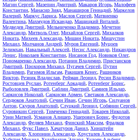
Магин Сергей
,
Мазепин Дмитрий
,
Макаров Игорь
,
Малофеев
Константин
,
Манасир Зияд
,
Манаширов Геннадий
,
Маркелов
Валерий
,
Маркус Лариса
,
Маслов Сергей
,
Матвиенко
Валентина
,
Махмудов Искандар
,
Мащицкий Виталий
,
Медведев Дмитрий
,
Мельниченко Владимир
,
Мечетин
Александр
,
Митволь Олег
,
Михайлов Сергей
,
Михалков
Никита
,
Михеев Александр
,
Мишин Никита
,
Мишустин
Михаил
,
Молчанов Андрей
,
Муров Евгений
,
Муцоев
Зелимхан
,
Навальный Алексей
,
Несис Александр
,
Никандров
Денис
,
Николаев Константин
,
Нисанов Год
,
Новиков Олег
,
Пономаренко Александр
,
Потанин Владимир
,
Пристансков
Дмитрий
,
Прохоров Михаил
,
Пугачев Сергей
,
Путин
Владимир
,
Рагимов Ильгам
,
Ракишев Кенес
,
Рашников
Виктор
,
Резник Владислав
,
Рейман Леонид
,
Ресин Владимир
,
Ростовцев Руслан
,
Ротенберг Аркадий
,
Ротенберг Борис
,
Рыболовлев Дмитрий
,
Саблин Дмитрий
,
Самиев Ильдар
,
Саркисов Николай
,
Саркисян Армен
,
Светаков Александр
,
Сердюков Анатолий
,
Сечин Иван
,
Сечин Игорь
,
Силуанов
Антон
,
Скуров Анатолий
,
Слуцкий Леонид
,
Собянин Сергей
,
Суровикин Сергей
,
Тимченко Геннадий
,
Токарев Николай
,
Урин Матвей
,
Усманов Алишер
,
Ушерович Борис
,
Федотов
Александр
,
Федяев Михаил
,
Финский Максим
,
Фрадков
Михаил
,
Фукс Павел
,
Хачатуров Данил
,
Хинштейн
Александр
,
Хлопонин Александр
,
Хрусталев Александр
,
Хубутия Михаил
,
Худайнатов Эдуард
,
Худоян Альберт
,