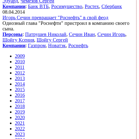
Эдуард
,
Чемезов Сергей
Компании
:
Банк ВТБ
,
Росимущество
,
Ростех
,
Сбербанк
08.04.2014
Игорь Сечин превращает "Роснефть" в свой феод
Одиозный глава "Роснефти" пристроил в компанию своего
сына.
Персоны
:
Патрушев Николай
,
Сечин Иван
,
Сечин Игорь
,
Шойгу Ксения
,
Шойгу Сергей
Компании
:
Газпром
,
Новатэк
,
Роснефть
2009
2010
2011
2012
2013
2014
2015
2016
2017
2018
2019
2020
2021
2022
2023