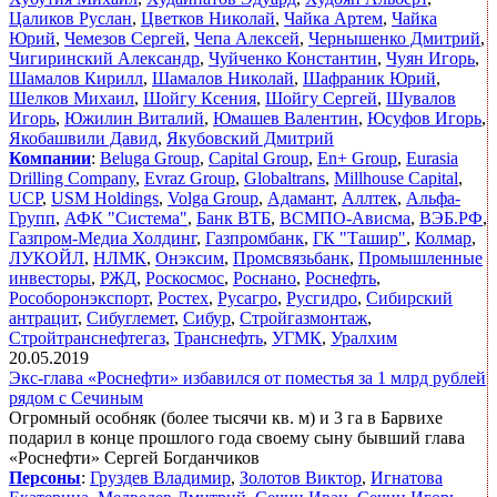
Цаликов Руслан
,
Цветков Николай
,
Чайка Артем
,
Чайка
Юрий
,
Чемезов Сергей
,
Чепа Алексей
,
Чернышенко Дмитрий
,
Чигиринский Александр
,
Чуйченко Константин
,
Чуян Игорь
,
Шамалов Кирилл
,
Шамалов Николай
,
Шафраник Юрий
,
Шелков Михаил
,
Шойгу Ксения
,
Шойгу Сергей
,
Шувалов
Игорь
,
Южилин Виталий
,
Юмашев Валентин
,
Юсуфов Игорь
,
Якобашвили Давид
,
Якубовский Дмитрий
Компании
:
Beluga Group
,
Capital Group
,
En+ Group
,
Eurasia
Drilling Company
,
Evraz Group
,
Globaltrans
,
Millhouse Capital
,
UCP
,
USM Holdings
,
Volga Group
,
Адамант
,
Аллтек
,
Альфа-
Групп
,
АФК "Система"
,
Банк ВТБ
,
ВСМПО-Ависма
,
ВЭБ.РФ
,
Газпром-Медиа Холдинг
,
Газпромбанк
,
ГК "Ташир"
,
Колмар
,
ЛУКОЙЛ
,
НЛМК
,
Онэксим
,
Промсвязьбанк
,
Промышленные
инвесторы
,
РЖД
,
Роскосмос
,
Роснано
,
Роснефть
,
Рособоронэкспорт
,
Ростех
,
Русагро
,
Русгидро
,
Сибирский
антрацит
,
Сибуглемет
,
Сибур
,
Стройгазмонтаж
,
Стройтранснефтегаз
,
Транснефть
,
УГМК
,
Уралхим
20.05.2019
Экс-глава «Роснефти» избавился от поместья за 1 млрд рублей
рядом с Сечиным
Огромный особняк (более тысячи кв. м) и 3 га в Барвихе
подарил в конце прошлого года своему сыну бывший глава
«Роснефти» Сергей Богданчиков
Персоны
:
Груздев Владимир
,
Золотов Виктор
,
Игнатова