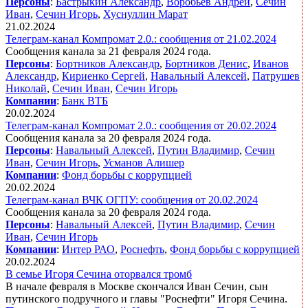
Персоны
:
Бастрыкин Александр
,
Воробьев Андрей
,
Сечин
Иван
,
Сечин Игорь
,
Хуснуллин Марат
21.02.2024
Телеграм-канал Компромат 2.0.: сообщения от 21.02.2024
Сообщения канала за 21 февраля 2024 года.
Персоны
:
Бортников Александр
,
Бортников Денис
,
Иванов
Александр
,
Кириенко Сергей
,
Навальный Алексей
,
Патрушев
Николай
,
Сечин Иван
,
Сечин Игорь
Компании
:
Банк ВТБ
20.02.2024
Телеграм-канал Компромат 2.0.: сообщения от 20.02.2024
Сообщения канала за 20 февраля 2024 года.
Персоны
:
Навальный Алексей
,
Путин Владимир
,
Сечин
Иван
,
Сечин Игорь
,
Усманов Алишер
Компании
:
Фонд борьбы с коррупцией
20.02.2024
Телеграм-канал ВЧК ОГПУ: сообщения от 20.02.2024
Сообщения канала за 20 февраля 2024 года.
Персоны
:
Навальный Алексей
,
Путин Владимир
,
Сечин
Иван
,
Сечин Игорь
Компании
:
Интер РАО
,
Роснефть
,
Фонд борьбы с коррупцией
20.02.2024
В семье Игоря Сечина оторвался тромб
В начале февраля в Москве скончался Иван Сечин, сын
путинского подручного и главы "Роснефти" Игоря Сечина.