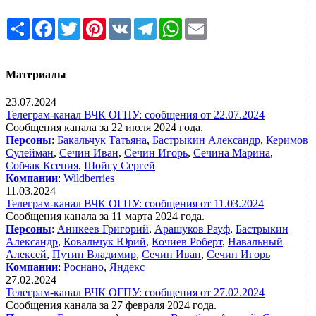
Share
Facebook
Twitter
Pinterest
VK
Telegram
WhatsApp
Email
Материалы
23.07.2024
Телеграм-канал ВЧК ОГПУ: сообщения от 22.07.2024
Сообщения канала за 22 июля 2024 года.
Персоны
:
Бакальчук Татьяна
,
Бастрыкин Александр
,
Керимов
Сулейман
,
Сечин Иван
,
Сечин Игорь
,
Сечина Марина
,
Собчак Ксения
,
Шойгу Сергей
Компании
:
Wildberries
11.03.2024
Телеграм-канал ВЧК ОГПУ: сообщения от 11.03.2024
Сообщения канала за 11 марта 2024 года.
Персоны
:
Аникеев Григорий
,
Арашуков Рауф
,
Бастрыкин
Александр
,
Ковальчук Юрий
,
Кочиев Роберт
,
Навальный
Алексей
,
Путин Владимир
,
Сечин Иван
,
Сечин Игорь
Компании
:
Роснано
,
Яндекс
27.02.2024
Телеграм-канал ВЧК ОГПУ: сообщения от 27.02.2024
Сообщения канала за 27 февраля 2024 года.