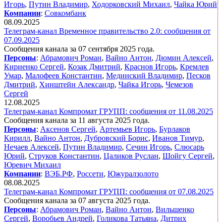
Игорь
,
Путин Владимир
,
Ходорковский Михаил
,
Чайка Юрий
Компании
:
Совкомбанк
08.09.2025
Телеграм-канал Временное правительство 2.0: сообщения от
07.09.2025
Сообщения канала за 07 сентября 2025 года.
Персоны
:
Абрамович Роман
,
Вайно Антон
,
Дюмин Алексей
,
Кириенко Сергей
,
Козак Дмитрий
,
Краснов Игорь
,
Кремлев
Умар
,
Малофеев Константин
,
Мединский Владимир
,
Песков
Дмитрий
,
Хинштейн Александр
,
Чайка Игорь
,
Чемезов
Сергей
12.08.2025
Телеграм-канал Компромат ГРУПП: сообщения от 11.08.2025
Сообщения канала за 11 августа 2025 года.
Персоны
:
Аксенов Сергей
,
Артемьев Игорь
,
Бурлаков
Кирилл
,
Вайно Антон
,
Дубровский Борис
,
Иванов Тимур
,
Нечаев Алексей
,
Путин Владимир
,
Сечин Игорь
,
Слюсарь
Юрий
,
Струков Константин
,
Цаликов Руслан
,
Шойгу Сергей
,
Юревич Михаил
Компании
:
ВЭБ.РФ
,
Россети
,
Южуралзолото
08.08.2025
Телеграм-канал Компромат ГРУПП: сообщения от 07.08.2025
Сообщения канала за 07 августа 2025 года.
Персоны
:
Абрамович Роман
,
Вайно Антон
,
Вильшенко
Сергей
,
Воробьев Андрей
,
Голикова Татьяна
,
Дитрих