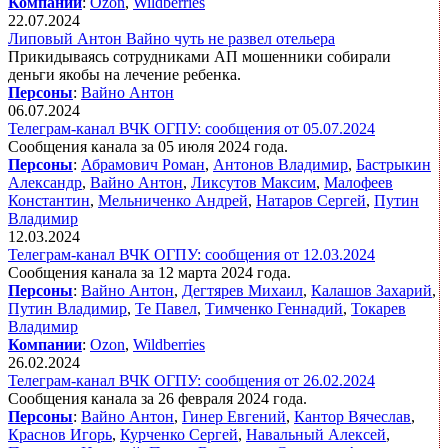
Компании
:
Ozon
,
Wildberries
22.07.2024
Липовый Антон Вайно чуть не развел отельера
Прикидываясь сотрудниками АП мошенники собирали
деньги якобы на лечение ребенка.
Персоны
:
Вайно Антон
06.07.2024
Телеграм-канал ВЧК ОГПУ: сообщения от 05.07.2024
Сообщения канала за 05 июля 2024 года.
Персоны
:
Абрамович Роман
,
Антонов Владимир
,
Бастрыкин
Александр
,
Вайно Антон
,
Ликсутов Максим
,
Малофеев
Константин
,
Мельниченко Андрей
,
Натаров Сергей
,
Путин
Владимир
12.03.2024
Телеграм-канал ВЧК ОГПУ: сообщения от 12.03.2024
Сообщения канала за 12 марта 2024 года.
Персоны
:
Вайно Антон
,
Дегтярев Михаил
,
Калашов Захарий
,
Путин Владимир
,
Те Павел
,
Тимченко Геннадий
,
Токарев
Владимир
Компании
:
Ozon
,
Wildberries
26.02.2024
Телеграм-канал ВЧК ОГПУ: сообщения от 26.02.2024
Сообщения канала за 26 февраля 2024 года.
Персоны
:
Вайно Антон
,
Гинер Евгений
,
Кантор Вячеслав
,
Краснов Игорь
,
Курченко Сергей
,
Навальный Алексей
,