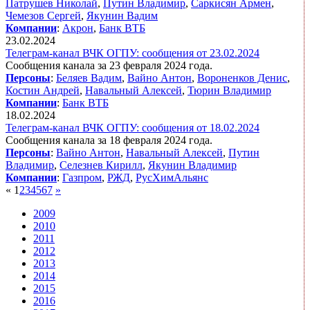
Патрушев Николай
,
Путин Владимир
,
Саркисян Армен
,
Чемезов Сергей
,
Якунин Вадим
Компании
:
Акрон
,
Банк ВТБ
23.02.2024
Телеграм-канал ВЧК ОГПУ: сообщения от 23.02.2024
Сообщения канала за 23 февраля 2024 года.
Персоны
:
Беляев Вадим
,
Вайно Антон
,
Вороненков Денис
,
Костин Андрей
,
Навальный Алексей
,
Тюрин Владимир
Компании
:
Банк ВТБ
18.02.2024
Телеграм-канал ВЧК ОГПУ: сообщения от 18.02.2024
Сообщения канала за 18 февраля 2024 года.
Персоны
:
Вайно Антон
,
Навальный Алексей
,
Путин
Владимир
,
Селезнев Кирилл
,
Якунин Владимир
Компании
:
Газпром
,
РЖД
,
РусХимАльянс
«
1
2
3
4
5
6
7
»
2009
2010
2011
2012
2013
2014
2015
2016