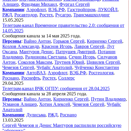
Алишер
,
Фридман Михаил
,
Фургал Сергей
Компании
:
Аэрофлот
,
ВЭБ.РФ
,
Газстройпром
,
ЛУКОЙЛ
,
РЖД
,
Росавтодор
,
Ростех
,
Русагро
,
Трансмашхолдинг
15.05.2025
Телеграм-канал Временное правительство 2.0: сообщения от
14.05.2025
Сообщения канала за 14 мая 2025 года.
Персоны
:
Вайно Антон
,
Горьков Сергей
,
Кириенко Сергей
,
Козлов Александр
,
Краснов Игорь
,
Лавров Сергей
,
Лут
Оксана
,
Мантуров Денис
,
Патрушев Дмитрий
,
Потанин
Владимир
,
Радионова Светлана
,
Сечин Игорь
,
Силуанов
Антон
,
Соколов Максим
,
Трутнев Юрий
,
Цивилев Сергей
,
Чемезов Сергей
,
Чубайс Анатолий
,
Чуйченко Константин
Компании
:
АвтоВАЗ
,
Аэрофлот
,
ВЭБ.РФ
,
Росгеология
,
Роснано
,
Роснефть
,
Ростех
,
Соллерс
29.04.2025
Телеграм-канал ВЧК ОГПУ: сообщения от 28.04.2025
Сообщения канала за 28 апреля 2025 года.
Персоны
:
Вайно Антон
,
Кириенко Сергей
,
Путин Владимир
,
Усманов Алишер
,
Хотин Алексей
,
Чемезов Сергей
,
Чубайс
Анатолий
Компании
:
Дулисьма
,
РЖД
,
Роснано
13.03.2025
Сергей Чемезов и Денис Мантуров распилили российскую
"оборонку"