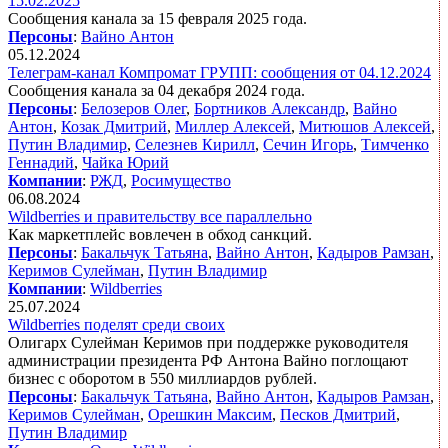
15.02.2025
Сообщения канала за 15 февраля 2025 года.
Персоны
:
Вайно Антон
05.12.2024
Телеграм-канал Компромат ГРУПП: сообщения от 04.12.2024
Сообщения канала за 04 декабря 2024 года.
Персоны
:
Белозеров Олег
,
Бортников Александр
,
Вайно
Антон
,
Козак Дмитрий
,
Миллер Алексей
,
Митюшов Алексей
,
Путин Владимир
,
Селезнев Кирилл
,
Сечин Игорь
,
Тимченко
Геннадий
,
Чайка Юрий
Компании
:
РЖД
,
Росимущество
06.08.2024
Wildberries и правительству все параллельно
Как маркетплейс вовлечен в обход санкций.
Персоны
:
Бакальчук Татьяна
,
Вайно Антон
,
Кадыров Рамзан
,
Керимов Сулейман
,
Путин Владимир
Компании
:
Wildberries
25.07.2024
Wildberries поделят среди своих
Олигарх Сулейман Керимов при поддержке руководителя
администрации президента РФ Антона Вайно поглощают
бизнес с оборотом в 550 миллиардов рублей.
Персоны
:
Бакальчук Татьяна
,
Вайно Антон
,
Кадыров Рамзан
,
Керимов Сулейман
,
Орешкин Максим
,
Песков Дмитрий
,
Путин Владимир