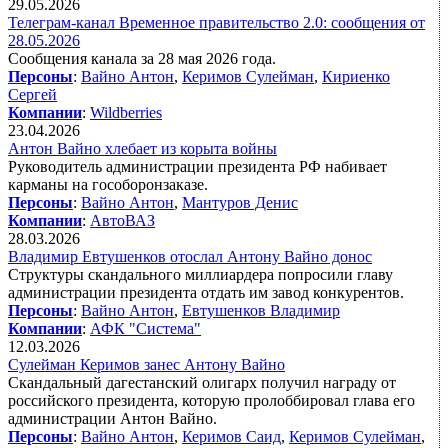
29.05.2026
Телеграм-канал Временное правительство 2.0: сообщения от
28.05.2026
Сообщения канала за 28 мая 2026 года.
Персоны
:
Вайно Антон
,
Керимов Сулейман
,
Кириенко
Сергей
Компании
:
Wildberries
23.04.2026
Антон Вайно хлебает из корыта войны
Руководитель администрации президента РФ набивает
карманы на гособоронзаказе.
Персоны
:
Вайно Антон
,
Мантуров Денис
Компании
:
АвтоВАЗ
28.03.2026
Владимир Евтушенков отослал Антону Вайно донос
Структуры скандального миллиардера попросили главу
администрации президента отдать им завод конкурентов.
Персоны
:
Вайно Антон
,
Евтушенков Владимир
Компании
:
АФК "Система"
12.03.2026
Сулейман Керимов занес Антону Вайно
Скандальный дагестанский олигарх получил награду от
российского президента, которую пролоббировал глава его
администрации Антон Вайно.
Персоны
:
Вайно Антон
,
Керимов Саид
,
Керимов Сулейман
,