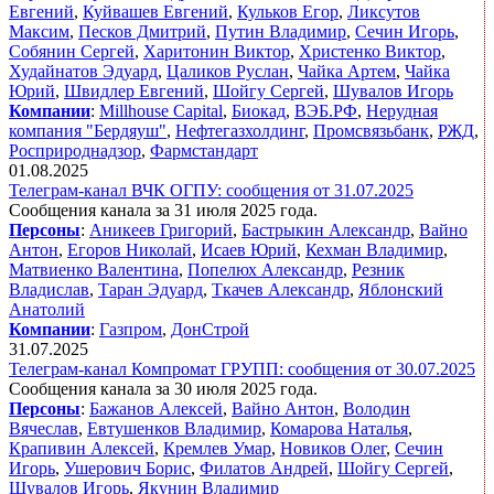
Евгений
,
Куйвашев Евгений
,
Кульков Егор
,
Ликсутов
Максим
,
Песков Дмитрий
,
Путин Владимир
,
Сечин Игорь
,
Собянин Сергей
,
Харитонин Виктор
,
Христенко Виктор
,
Худайнатов Эдуард
,
Цаликов Руслан
,
Чайка Артем
,
Чайка
Юрий
,
Швидлер Евгений
,
Шойгу Сергей
,
Шувалов Игорь
Компании
:
Millhouse Capital
,
Биокад
,
ВЭБ.РФ
,
Нерудная
компания "Бердяуш"
,
Нефтегазхолдинг
,
Промсвязьбанк
,
РЖД
,
Росприроднадзор
,
Фармстандарт
01.08.2025
Телеграм-канал ВЧК ОГПУ: сообщения от 31.07.2025
Сообщения канала за 31 июля 2025 года.
Персоны
:
Аникеев Григорий
,
Бастрыкин Александр
,
Вайно
Антон
,
Егоров Николай
,
Исаев Юрий
,
Кехман Владимир
,
Матвиенко Валентина
,
Попелюх Александр
,
Резник
Владислав
,
Таран Эдуард
,
Ткачев Александр
,
Яблонский
Анатолий
Компании
:
Газпром
,
ДонСтрой
31.07.2025
Телеграм-канал Компромат ГРУПП: сообщения от 30.07.2025
Сообщения канала за 30 июля 2025 года.
Персоны
:
Бажанов Алексей
,
Вайно Антон
,
Володин
Вячеслав
,
Евтушенков Владимир
,
Комарова Наталья
,
Крапивин Алексей
,
Кремлев Умар
,
Новиков Олег
,
Сечин
Игорь
,
Ушерович Борис
,
Филатов Андрей
,
Шойгу Сергей
,
Шувалов Игорь
,
Якунин Владимир