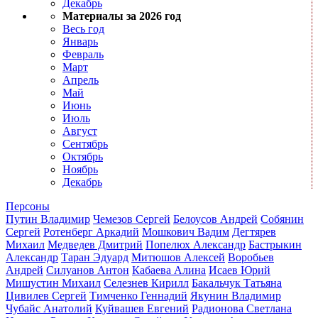
Декабрь
Материалы за 2026 год
Весь год
Январь
Февраль
Март
Апрель
Май
Июнь
Июль
Август
Сентябрь
Октябрь
Ноябрь
Декабрь
Персоны
Путин Владимир
Чемезов Сергей
Белоусов Андрей
Собянин
Сергей
Ротенберг Аркадий
Мошкович Вадим
Дегтярев
Михаил
Медведев Дмитрий
Попелюх Александр
Бастрыкин
Александр
Таран Эдуард
Митюшов Алексей
Воробьев
Андрей
Силуанов Антон
Кабаева Алина
Исаев Юрий
Мишустин Михаил
Селезнев Кирилл
Бакальчук Татьяна
Цивилев Сергей
Тимченко Геннадий
Якунин Владимир
Чубайс Анатолий
Куйвашев Евгений
Радионова Светлана