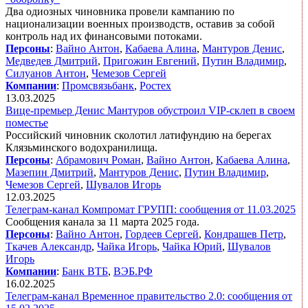
Два одиозных чиновника провели кампанию по
национализации военных производств, оставив за собой
контроль над их финансовыми потоками.
Персоны
:
Вайно Антон
,
Кабаева Алина
,
Мантуров Денис
,
Медведев Дмитрий
,
Пригожин Евгений
,
Путин Владимир
,
Силуанов Антон
,
Чемезов Сергей
Компании
:
Промсвязьбанк
,
Ростех
13.03.2025
Вице-премьер Денис Мантуров обустроил VIP-склеп в своем
поместье
Российский чиновник сколотил латифундию на берегах
Клязьминского водохранилища.
Персоны
:
Абрамович Роман
,
Вайно Антон
,
Кабаева Алина
,
Мазепин Дмитрий
,
Мантуров Денис
,
Путин Владимир
,
Чемезов Сергей
,
Шувалов Игорь
12.03.2025
Телеграм-канал Компромат ГРУПП: сообщения от 11.03.2025
Сообщения канала за 11 марта 2025 года.
Персоны
:
Вайно Антон
,
Гордеев Сергей
,
Кондрашев Петр
,
Ткачев Александр
,
Чайка Игорь
,
Чайка Юрий
,
Шувалов
Игорь
Компании
:
Банк ВТБ
,
ВЭБ.РФ
16.02.2025
Телеграм-канал Временное правительство 2.0: сообщения от