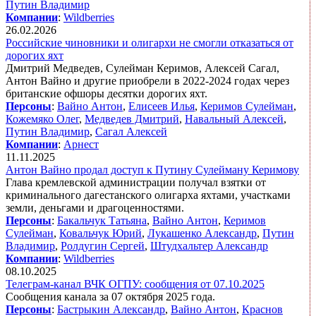
Путин Владимир
Компании
:
Wildberries
26.02.2026
Российские чиновники и олигархи не смогли отказаться от
дорогих яхт
Дмитрий Медведев, Сулейман Керимов, Алексей Сагал,
Антон Вайно и другие приобрели в 2022-2024 годах через
британские офшоры десятки дорогих яхт.
Персоны
:
Вайно Антон
,
Елисеев Илья
,
Керимов Сулейман
,
Кожемяко Олег
,
Медведев Дмитрий
,
Навальный Алексей
,
Путин Владимир
,
Сагал Алексей
Компании
:
Арнест
11.11.2025
Антон Вайно продал доступ к Путину Сулейману Керимову
Глава кремлевской администрации получал взятки от
криминального дагестанского олигарха яхтами, участками
земли, деньгами и драгоценностями.
Персоны
:
Бакальчук Татьяна
,
Вайно Антон
,
Керимов
Сулейман
,
Ковальчук Юрий
,
Лукашенко Александр
,
Путин
Владимир
,
Ролдугин Сергей
,
Штудхальтер Александр
Компании
:
Wildberries
08.10.2025
Телеграм-канал ВЧК ОГПУ: сообщения от 07.10.2025
Сообщения канала за 07 октября 2025 года.
Персоны
:
Бастрыкин Александр
,
Вайно Антон
,
Краснов