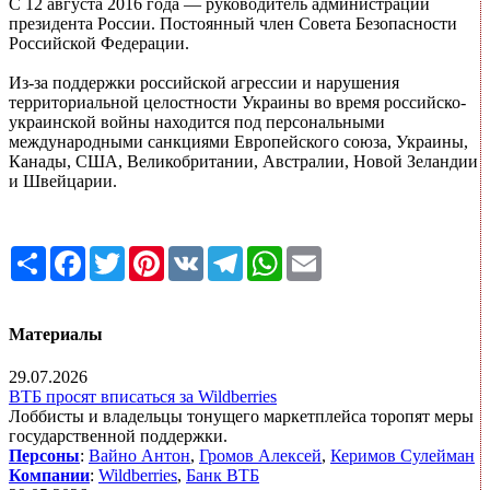
С 12 августа 2016 года — руководитель администрации
президента России. Постоянный член Совета Безопасности
Российской Федерации.
Из-за поддержки российской агрессии и нарушения
территориальной целостности Украины во время российско-
украинской войны находится под персональными
международными санкциями Европейского союза, Украины,
Канады, США, Великобритании, Австралии, Новой Зеландии
и Швейцарии.
Share
Facebook
Twitter
Pinterest
VK
Telegram
WhatsApp
Email
Материалы
29.07.2026
ВТБ просят вписаться за Wildberries
Лоббисты и владельцы тонущего маркетплейса торопят меры
государственной поддержки.
Персоны
:
Вайно Антон
,
Громов Алексей
,
Керимов Сулейман
Компании
:
Wildberries
,
Банк ВТБ