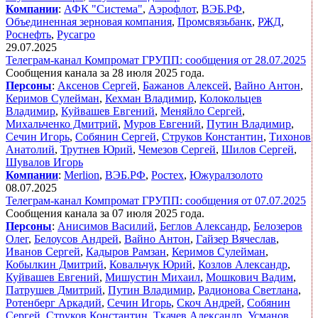
Компании
:
АФК "Система"
,
Аэрофлот
,
ВЭБ.РФ
,
Объединенная зерновая компания
,
Промсвязьбанк
,
РЖД
,
Роснефть
,
Русагро
29.07.2025
Телеграм-канал Компромат ГРУПП: сообщения от 28.07.2025
Сообщения канала за 28 июля 2025 года.
Персоны
:
Аксенов Сергей
,
Бажанов Алексей
,
Вайно Антон
,
Керимов Сулейман
,
Кехман Владимир
,
Колокольцев
Владимир
,
Куйвашев Евгений
,
Меняйло Сергей
,
Михальченко Дмитрий
,
Муров Евгений
,
Путин Владимир
,
Сечин Игорь
,
Собянин Сергей
,
Струков Константин
,
Тихонов
Анатолий
,
Трутнев Юрий
,
Чемезов Сергей
,
Шилов Сергей
,
Шувалов Игорь
Компании
:
Merlion
,
ВЭБ.РФ
,
Ростех
,
Южуралзолото
08.07.2025
Телеграм-канал Компромат ГРУПП: сообщения от 07.07.2025
Сообщения канала за 07 июля 2025 года.
Персоны
:
Анисимов Василий
,
Беглов Александр
,
Белозеров
Олег
,
Белоусов Андрей
,
Вайно Антон
,
Гайзер Вячеслав
,
Иванов Сергей
,
Кадыров Рамзан
,
Керимов Сулейман
,
Кобылкин Дмитрий
,
Ковальчук Юрий
,
Козлов Александр
,
Куйвашев Евгений
,
Мишустин Михаил
,
Мошкович Вадим
,
Патрушев Дмитрий
,
Путин Владимир
,
Радионова Светлана
,
Ротенберг Аркадий
,
Сечин Игорь
,
Скоч Андрей
,
Собянин
Сергей
,
Струков Константин
,
Ткачев Александр
,
Усманов