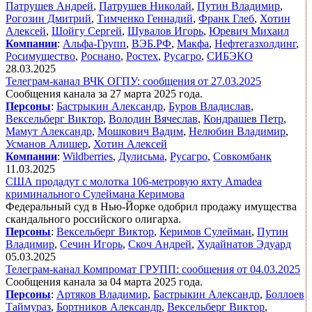
Патрушев Андрей
,
Патрушев Николай
,
Путин Владимир
,
Рогозин Дмитрий
,
Тимченко Геннадий
,
Франк Глеб
,
Хотин
Алексей
,
Шойгу Сергей
,
Шувалов Игорь
,
Юревич Михаил
Компании
:
Альфа-Групп
,
ВЭБ.РФ
,
Макфа
,
Нефтегазхолдинг
,
Росимущество
,
Роснано
,
Ростех
,
Русагро
,
СИБЭКО
28.03.2025
Телеграм-канал ВЧК ОГПУ: сообщения от 27.03.2025
Сообщения канала за 27 марта 2025 года.
Персоны
:
Бастрыкин Александр
,
Буров Владислав
,
Вексельберг Виктор
,
Володин Вячеслав
,
Кондрашев Петр
,
Мамут Александр
,
Мошкович Вадим
,
Нелюбин Владимир
,
Усманов Алишер
,
Хотин Алексей
Компании
:
Wildberries
,
Дулисьма
,
Русагро
,
Совкомбанк
11.03.2025
США продадут с молотка 106-метровую яхту Amadea
криминального Сулеймана Керимова
Федеральный суд в Нью-Йорке одобрил продажу имущества
скандального российского олигарха.
Персоны
:
Вексельберг Виктор
,
Керимов Сулейман
,
Путин
Владимир
,
Сечин Игорь
,
Скоч Андрей
,
Худайнатов Эдуард
05.03.2025
Телеграм-канал Компромат ГРУПП: сообщения от 04.03.2025
Сообщения канала за 04 марта 2025 года.
Персоны
:
Артяков Владимир
,
Бастрыкин Александр
,
Боллоев
Таймураз
,
Бортников Александр
,
Вексельберг Виктор
,