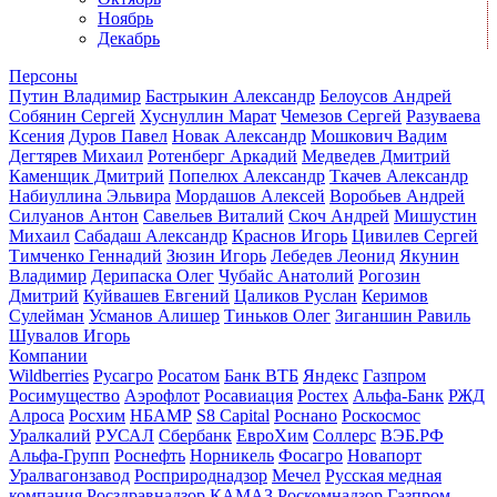
Ноябрь
Декабрь
Персоны
Путин Владимир
Бастрыкин Александр
Белоусов Андрей
Собянин Сергей
Хуснуллин Марат
Чемезов Сергей
Разуваева
Ксения
Дуров Павел
Новак Александр
Мошкович Вадим
Дегтярев Михаил
Ротенберг Аркадий
Медведев Дмитрий
Каменщик Дмитрий
Попелюх Александр
Ткачев Александр
Набиуллина Эльвира
Мордашов Алексей
Воробьев Андрей
Силуанов Антон
Савельев Виталий
Скоч Андрей
Мишустин
Михаил
Сабадаш Александр
Краснов Игорь
Цивилев Сергей
Тимченко Геннадий
Зюзин Игорь
Лебедев Леонид
Якунин
Владимир
Дерипаска Олег
Чубайс Анатолий
Рогозин
Дмитрий
Куйвашев Евгений
Цаликов Руслан
Керимов
Сулейман
Усманов Алишер
Тиньков Олег
Зиганшин Равиль
Шувалов Игорь
Компании
Wildberries
Русагро
Росатом
Банк ВТБ
Яндекс
Газпром
Росимущество
Аэрофлот
Росавиация
Ростех
Альфа-Банк
РЖД
Алроса
Росхим
НБАМР
S8 Capital
Роснано
Роскосмос
Уралкалий
РУСАЛ
Сбербанк
ЕвроХим
Соллерс
ВЭБ.РФ
Альфа-Групп
Роснефть
Норникель
Фосагро
Новапорт
Уралвагонзавод
Росприроднадзор
Мечел
Русская медная
компания
Росздравнадзор
КАМАЗ
Роскомнадзор
Газпром-