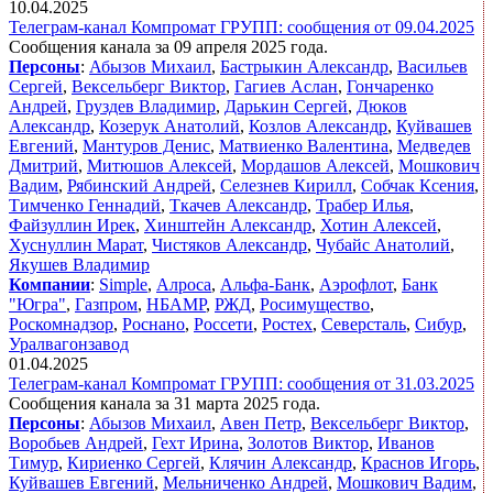
10.04.2025
Телеграм-канал Компромат ГРУПП: сообщения от 09.04.2025
Сообщения канала за 09 апреля 2025 года.
Персоны
:
Абызов Михаил
,
Бастрыкин Александр
,
Васильев
Сергей
,
Вексельберг Виктор
,
Гагиев Аслан
,
Гончаренко
Андрей
,
Груздев Владимир
,
Дарькин Сергей
,
Дюков
Александр
,
Козерук Анатолий
,
Козлов Александр
,
Куйвашев
Евгений
,
Мантуров Денис
,
Матвиенко Валентина
,
Медведев
Дмитрий
,
Митюшов Алексей
,
Мордашов Алексей
,
Мошкович
Вадим
,
Рябинский Андрей
,
Селезнев Кирилл
,
Собчак Ксения
,
Тимченко Геннадий
,
Ткачев Александр
,
Трабер Илья
,
Файзуллин Ирек
,
Хинштейн Александр
,
Хотин Алексей
,
Хуснуллин Марат
,
Чистяков Александр
,
Чубайс Анатолий
,
Якушев Владимир
Компании
:
Simple
,
Алроса
,
Альфа-Банк
,
Аэрофлот
,
Банк
"Югра"
,
Газпром
,
НБАМР
,
РЖД
,
Росимущество
,
Роскомнадзор
,
Роснано
,
Россети
,
Ростех
,
Северсталь
,
Сибур
,
Уралвагонзавод
01.04.2025
Телеграм-канал Компромат ГРУПП: сообщения от 31.03.2025
Сообщения канала за 31 марта 2025 года.
Персоны
:
Абызов Михаил
,
Авен Петр
,
Вексельберг Виктор
,
Воробьев Андрей
,
Гехт Ирина
,
Золотов Виктор
,
Иванов
Тимур
,
Кириенко Сергей
,
Клячин Александр
,
Краснов Игорь
,
Куйвашев Евгений
,
Мельниченко Андрей
,
Мошкович Вадим
,