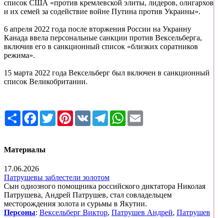
список США «против кремлевской элиты, лидеров, олигархов
и их семей за содействие войне Путина против Украины».
6 апреля 2022 года после вторжения России на Украину
Канада ввела персональные санкции против Вексельберга,
включив его в санкционный список «близких соратников
режима».
15 марта 2022 года Вексельберг был включен в санкционный
список Великобритании.
Share
Facebook
Twitter
Pinterest
VK
Telegram
WhatsApp
Email
Материалы
17.06.2026
Патрушевы заблестели золотом
Сын одиозного помощника российского диктатора Николая
Патрушева, Андрей Патрушев, стал совладельцем
месторождения золота и сурьмы в Якутии.
Персоны
:
Вексельберг Виктор
,
Патрушев Андрей
,
Патрушев