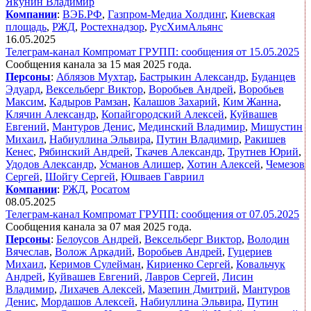
Якунин Владимир
Компании
:
ВЭБ.РФ
,
Газпром-Медиа Холдинг
,
Киевская
площадь
,
РЖД
,
Ростехнадзор
,
РусХимАльянс
16.05.2025
Телеграм-канал Компромат ГРУПП: сообщения от 15.05.2025
Сообщения канала за 15 мая 2025 года.
Персоны
:
Аблязов Мухтар
,
Бастрыкин Александр
,
Буданцев
Эдуард
,
Вексельберг Виктор
,
Воробьев Андрей
,
Воробьев
Максим
,
Кадыров Рамзан
,
Калашов Захарий
,
Ким Жанна
,
Клячин Александр
,
Копайгородский Алексей
,
Куйвашев
Евгений
,
Мантуров Денис
,
Мединский Владимир
,
Мишустин
Михаил
,
Набиуллина Эльвира
,
Путин Владимир
,
Ракишев
Кенес
,
Рябинский Андрей
,
Ткачев Александр
,
Трутнев Юрий
,
Удодов Александр
,
Усманов Алишер
,
Хотин Алексей
,
Чемезов
Сергей
,
Шойгу Сергей
,
Юшваев Гавриил
Компании
:
РЖД
,
Росатом
08.05.2025
Телеграм-канал Компромат ГРУПП: сообщения от 07.05.2025
Сообщения канала за 07 мая 2025 года.
Персоны
:
Белоусов Андрей
,
Вексельберг Виктор
,
Володин
Вячеслав
,
Волож Аркадий
,
Воробьев Андрей
,
Гуцериев
Михаил
,
Керимов Сулейман
,
Кириенко Сергей
,
Ковальчук
Андрей
,
Куйвашев Евгений
,
Лавров Сергей
,
Лисин
Владимир
,
Лихачев Алексей
,
Мазепин Дмитрий
,
Мантуров
Денис
,
Мордашов Алексей
,
Набиуллина Эльвира
,
Путин