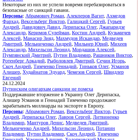
Некоторые из них не успели вовремя перебазироваться в
безопасные от санкций гавани.
Персоны
:
Абрамович Роман
,
Алекперов Вагит
,
Ахмедов
Фархад
,
Вексельберг Виктор
,
Галицкий Сергей
,
Гурьев
Андрей
,
Давидович Давид
,
Дерипаска Олег
,
Джапаридзе
Александр
,
Керимов Сулейман
,
Костин Андрей
,
Кузьмичев
Алексей
,
Манасир Зияд
,
Махмудов Искандар
,
Медведев
Дмитрий
,
Мельниченко Андрей
,
Мильнер Юрий
,
Михеев
Александр
,
Михельсон Леонид
,
Мордашов Алексей
,
Пумпянский Дмитрий
,
Путин Владимир
,
Рашников Виктор
,
Ротенберг Аркадий
,
Рыболовлев Дмитрий
,
Сечин Игорь
,
Скоч Андрей
,
Тимченко Геннадий
,
Тиньков Олег
,
Усманов
Алишер
,
Худайнатов Эдуард
,
Чемезов Сергей
,
Швидлер
Евгений
24.12.2024
Путинским олигархам санкции не помеха
Поддержавшие вторжение в Украину Олег Дерипаска,
Алишер Усманов и Геннадий Тимченко продолжают
зарабатывать миллиарды на экспорте в Европу.
Персоны
:
Абрамович Роман
,
Вексельберг Виктор
,
Гурьев
Андрей
,
Дерипаска Олег
,
Лавров Сергей
,
Литвиненко
Владимир
,
Мантуров Денис
,
Медведев Дмитрий
,
Мельниченко Андрей
,
Михельсон Леонид
,
Потанин
Владимир
,
Путин Владимир
,
Скоч Андрей
,
Тимченко
Геннадий
,
Усманов Алишер
,
Ходорковский Михаил