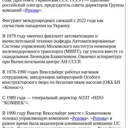
российский олигарх, председатель совета директоров Группы
компаний «
Ренова
».
Фигурант международных санкций с 2022 года как
соучастник нападения на Украину.
В 1979 году окончил факультет автоматизации и
вычислительной техники (кафедра Автоматизированные
Системы управления) Московского института инженеров
железнодорожного транспорта (МИИТ), где учился вместе со
скандальным Леонидом Блаватником. Окончил аспирантуру
при Вычислительном центре АН СССР.
В 1978-1990 годах Вексельберг работал научным
сотрудником, заведующим лабораторией Особого
конструкторского бюро по бесштанговым насосам (ОКБ БН
«Коннас»).
С 1989 года — генеральный директор АОЗТ «НПО
"КОМВЕК"».
В 1990 году Виктор Вексельберг вместе с Блаватником
основал управляющую компанию «
Ренова
». «
Ренова
» в
разное время была акционером алюминиевой компании UC