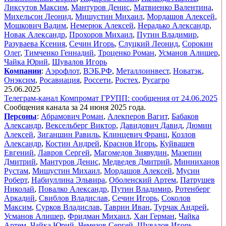
Ликсутов Максим
,
Мантуров Денис
,
Матвиенко Валентина
,
Михельсон Леонид
,
Мишустин Михаил
,
Мордашов Алексей
,
Мошкович Вадим
,
Немерюк Алексей
,
Нерадько Александр
,
Новак Александр
,
Прохоров Михаил
,
Путин Владимир
,
Разуваева Ксения
,
Сечин Игорь
,
Слуцкий Леонид
,
Сорокин
Олег
,
Тимченко Геннадий
,
Троценко Роман
,
Усманов Алишер
,
Чайка Юрий
,
Шувалов Игорь
Компании
:
Аэрофлот
,
ВЭБ.РФ
,
Металлоинвест
,
Новатэк
,
Онэксим
,
Росавиация
,
Россети
,
Ростех
,
Русагро
25.06.2025
Телеграм-канал Компромат ГРУПП: сообщения от 24.06.2025
Сообщения канала за 24 июня 2025 года.
Персоны
:
Абрамович Роман
,
Алекперов Вагит
,
Бабаков
Александр
,
Вексельберг Виктор
,
Давидович Давид
,
Дюмин
Алексей
,
Зиганшин Равиль
,
Клинцевич Франц
,
Козлов
Александр
,
Костин Андрей
,
Краснов Игорь
,
Куйвашев
Евгений
,
Лавров Сергей
,
Магомедов Зиявудин
,
Мазепин
Дмитрий
,
Мантуров Денис
,
Медведев Дмитрий
,
Минниханов
Рустам
,
Мишустин Михаил
,
Мордашов Алексей
,
Мусин
Роберт
,
Набиуллина Эльвира
,
Оболенский Артем
,
Патрушев
Николай
,
Повалко Александр
,
Путин Владимир
,
Ротенберг
Аркадий
,
Свиблов Владислав
,
Сечин Игорь
,
Соколов
Максим
,
Сурков Владислав
,
Таврин Иван
,
Турчак Андрей
,
Усманов Алишер
,
Фридман Михаил
,
Хан Герман
,
Чайка
Артем
,
Чайка Юрий
,
Чемезов Сергей
,
Шувалов Игорь
,