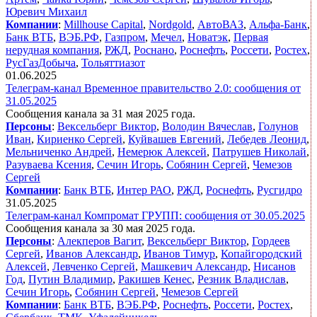
Юревич Михаил
Компании
:
Millhouse Capital
,
Nordgold
,
АвтоВАЗ
,
Альфа-Банк
,
Банк ВТБ
,
ВЭБ.РФ
,
Газпром
,
Мечел
,
Новатэк
,
Первая
нерудная компания
,
РЖД
,
Роснано
,
Роснефть
,
Россети
,
Ростех
,
РусГазДобыча
,
Тольяттиазот
01.06.2025
Телеграм-канал Временное правительство 2.0: сообщения от
31.05.2025
Сообщения канала за 31 мая 2025 года.
Персоны
:
Вексельберг Виктор
,
Володин Вячеслав
,
Голунов
Иван
,
Кириенко Сергей
,
Куйвашев Евгений
,
Лебедев Леонид
,
Мельниченко Андрей
,
Немерюк Алексей
,
Патрушев Николай
,
Разуваева Ксения
,
Сечин Игорь
,
Собянин Сергей
,
Чемезов
Сергей
Компании
:
Банк ВТБ
,
Интер РАО
,
РЖД
,
Роснефть
,
Русгидро
31.05.2025
Телеграм-канал Компромат ГРУПП: сообщения от 30.05.2025
Сообщения канала за 30 мая 2025 года.
Персоны
:
Алекперов Вагит
,
Вексельберг Виктор
,
Гордеев
Сергей
,
Иванов Александр
,
Иванов Тимур
,
Копайгородский
Алексей
,
Левченко Сергей
,
Машкевич Александр
,
Нисанов
Год
,
Путин Владимир
,
Ракишев Кенес
,
Резник Владислав
,
Сечин Игорь
,
Собянин Сергей
,
Чемезов Сергей
Компании
:
Банк ВТБ
,
ВЭБ.РФ
,
Роснефть
,
Россети
,
Ростех
,