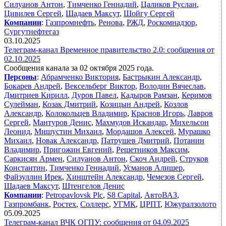
Силуанов Антон
,
Тимченко Геннадий
,
Цаликов Руслан
,
Цивилев Сергей
,
Шадаев Максут
,
Шойгу Сергей
Компании
:
Газпромнефть
,
Ренова
,
РЖД
,
Роскомнадзор
,
Сургутнефтегаз
03.10.2025
Телеграм-канал Временное правительство 2.0: сообщения от
02.10.2025
Сообщения канала за 02 октября 2025 года.
Персоны
:
Абрамченко Виктория
,
Бастрыкин Александр
,
Бокарев Андрей
,
Вексельберг Виктор
,
Володин Вячеслав
,
Дмитриев Кирилл
,
Дуров Павел
,
Кадыров Рамзан
,
Керимов
Сулейман
,
Козак Дмитрий
,
Козицын Андрей
,
Козлов
Александр
,
Колокольцев Владимир
,
Краснов Игорь
,
Лавров
Сергей
,
Мантуров Денис
,
Махмудов Искандар
,
Михельсон
Леонид
,
Мишустин Михаил
,
Мордашов Алексей
,
Мурашко
Михаил
,
Новак Александр
,
Патрушев Дмитрий
,
Потанин
Владимир
,
Пригожин Евгений
,
Решетников Максим
,
Саркисян Армен
,
Силуанов Антон
,
Скоч Андрей
,
Струков
Константин
,
Тимченко Геннадий
,
Усманов Алишер
,
Файзуллин Ирек
,
Хинштейн Александр
,
Чемезов Сергей
,
Шадаев Максут
,
Штенгелов Денис
Компании
:
Petropavlovsk​ Plc
,
S8 Capital
,
АвтоВАЗ
,
Газпромбанк
,
Ростех
,
Соллерс
,
УГМК
,
ЦРПТ
,
Южуралзолото
05.09.2025
Телеграм-канал ВЧК ОГПУ: сообщения от 04.09.2025