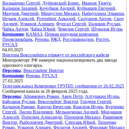
Вильшенко Сергей
,
Дубровский Борис
,
Иванов Тимур
,
Калашов Захарий
,
Кочуйков Андрей
,
Куйвашев Евгений
,
Мазуров Дмитрий
,
Мишустин Михаил
,
Набиуллина Эльвира
,
Нечаев Алексей
,
Ротенберг Аркадий
,
Силуанов Антон
,
Скоч
Андрей
,
Усманов Алишер
,
Фургал Сергей
,
Цаликов Руслан
,
Чайка Артем
,
Чайка Юрий
,
Чемезов Сергей
,
Шувалов Игорь
Компании
:
КАМАЗ
,
Первая нерудная компания
,
Промсвязьбанк
,
Ренова
,
РЖД
,
Росздравнадзор
,
Ростех
,
РУСАЛ
04.03.2025
Виктора Вексельберга отвяжут от российского кабеля
Минпромторг РФ намерен национализировать два завода
одиозного олигарха.
Персоны
:
Вексельберг Виктор
Компании
:
Ренова
,
РУСАЛ
27.02.2025
Телеграм-канал Компромат ГРУПП: сообщения от 26.02.2025
Сообщения канала за 26 февраля 2025 года.
Персоны
:
Абрамович Роман
,
Авен Петр
,
Алтушкин Игорь
,
Байсаров Руслан
,
Вексельберг Виктор
,
Гордеев Сергей
,
Кадыров Рамзан
,
Кантор Вячеслав
,
Краснов Игорь
,
Курченко
Сергей
,
Лисин Владимир
,
Мельниченко Андрей
,
Мордашов
Алексей
,
Попелюх Александр
,
Прохоров Михаил
,
Рашников
Виктор
,
Рыболовлев Дмитрий
,
Слюсарь Юрий
,
Троценко
Роман
,
Усманов Алишер
,
Филатов Андрей
,
Фридман Михаил