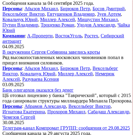
Сообщения канала за 04 сентября 2025 года.
Персоны
:
Абызов Михаил
,
Бирюков Петр
,
Босов Дмитрий
,
Вексельберг Виктор
,
Евтушенков Владимир
,
Зуев Артем
,
Ковальчук Юрий
,
Миллер Алексей
,
Мишустин Михаил
,
Путин Владимир
,
Троценко Роман
,
Удодов Александр
,
Чайка
Юрий
Компании
:
А-Проперти
,
ВостокУголь
,
Ростех
,
Сибирский
антрацит
04.09.2025
В окружении Сергея Собянина завелись кроты
Ряд высокопоставленных московских чиновников попал в
прицел внимания силовиков.
Персоны
:
Абызов Михаил
,
Бирюков Петр
,
Вексельберг
Виктор
,
Ковальчук Юрий
,
Миллер Алексей
,
Немерюк
Алексей
,
Разуваева Ксения
03.09.2025
Банк олигархов оказался без денег
ЦБ отозвал лицензию у банка "Таврический", который с 2015
года санировали структуры миллиардера Михаила Прохорова.
Персоны
:
Абрамов Александр
,
Вексельберг Виктор
,
Игнатова Екатерина
,
Прохоров Михаил
,
Сабадаш Александр
,
Чемезов Сергей
30.08.2025
Телеграм-канал Компромат ГРУПП: сообщения от 29.08.2025
Сообщения канала за 29 августа 2025 года.