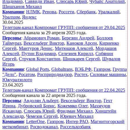
Владимир
,
Саввиди Иван
,
Слюсарь Юрий
,
Чубайс Анатолий
,
Шишханов Михаил
Компании
:
НЛМК
,
Ренова
,
Россети
,
Сбербанк
,
Уралкалий
,
Уралхим
,
Яндекс
30.04.2025
Телеграм-канал Компромат ГРУПП: сообщения от 29.04.2025
Сообщения канала за 29 апреля 2025 года.
Персоны
:
Абрамович Роман
,
Березин Андрей
,
Боллоев
Таймураз
,
Вексельберг Виктор
,
Каноков Арсен
,
Кириенко
Сергей
,
Мантуров Денис
,
Митюшов Алексей
,
Мордашов
Алексей
,
Путин Владимир
,
Селезнев Кирилл
,
Собянин
Сергей
,
Струков Константин
,
Шишкарев Сергей
,
Шувалов
Игорь
Компании
:
Global Ports
,
Globaltrans
,
ВЭБ.РФ
,
Газпром
,
Группа
"Дело"
,
Росатом
,
Росприроднадзор
,
Ростех
,
Силовые машины
,
Южуралзолото
23.04.2025
Телеграм-канал Компромат ГРУПП: сообщения от 22.04.2025
Сообщения канала за 22 апреля 2025 года.
Персоны
:
Авдолян Альберт
,
Вексельберг Виктор
,
Гехт
Ирина
,
Дубровский Борис
,
Кожемяко Олег
,
Махмудов
Искандар
,
Слюсарь Юрий
,
Фридман Михаил
,
Хинштейн
Александр
,
Чемезов Сергей
,
Юревич Михаил
Компании
:
LetterOne
,
Газпром
,
Интер РАО
,
Магнитогорский
меткомбинат
,
Росводоканал
,
Россельхозбанк