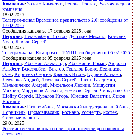
Компании
:
Золото Камчатки
,
Ренова
,
Ростех
,
Русская медная
компания
18.02.2025
Телеграм-канал Временное правительство 2.0: сообщения от
17.02.2025
Сообщения канала за 17 февраля 2025 года.
Персоны
:
Вексельберг Виктор
,
Дегтярев Михаил
,
Кремлев
Умар
,
Лавров Сергей
06.02.2025
Телеграм-канал Компромат ГРУПП: сообщения от 05.02.2025
Сообщения канала за 05 февраля 2025 года.
Персоны
:
Абрамов Александр
,
Абрамович Роман
,
Авдолян
Альберт
,
Вексельберг Виктор
,
Грызлов Борис
,
Дерипаска
Олег
,
Кириенко Сергей
,
Краснов Игорь
,
Кудрин Алексей
,
Левченко Андрей
,
Левченко Сергей
,
Лисин Владимир
,
Мельниченко Андрей
,
Михельсон Леонид
,
Мишустин
Михаил
,
Мордашов Алексей
,
Чемезов Сергей
,
Чиркунов Олег
,
Шойгу Сергей
,
Шувалов Игорь
,
Юмашев Валентин
,
Яцков
Василий
Компании
:
Газпромбанк
,
Московский индустриальный банк
,
Норникель
,
Промсвязьбанк
,
Роснано
,
Роснефть
,
Ростех
,
Силовые машины
29.01.2025
Российские чиновники и олигархи потеряли до половины
флота яхт