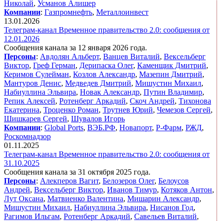
Николай
,
Усманов Алишер
Компании
:
Газпромнефть
,
Металлоинвест
13.01.2026
Телеграм-канал Временное правительство 2.0: сообщения от
12.01.2026
Сообщения канала за 12 января 2026 года.
Персоны
:
Авдолян Альберт
,
Ванцев Виталий
,
Вексельберг
Виктор
,
Греф Герман
,
Дерипаска Олег
,
Каменщик Дмитрий
,
Керимов Сулейман
,
Козлов Александр
,
Мазепин Дмитрий
,
Мантуров Денис
,
Медведев Дмитрий
,
Мишустин Михаил
,
Набиуллина Эльвира
,
Новак Александр
,
Путин Владимир
,
Репик Алексей
,
Ротенберг Аркадий
,
Скоч Андрей
,
Тихонова
Екатерина
,
Троценко Роман
,
Трутнев Юрий
,
Чемезов Сергей
,
Шишкарев Сергей
,
Шувалов Игорь
Компании
:
Global Ports
,
ВЭБ.РФ
,
Новапорт
,
Р-Фарм
,
РЖД
,
Роскомнадзор
01.11.2025
Телеграм-канал Временное правительство 2.0: сообщения от
31.10.2025
Сообщения канала за 31 октября 2025 года.
Персоны
:
Алекперов Вагит
,
Белозеров Олег
,
Белоусов
Андрей
,
Вексельберг Виктор
,
Иванов Тимур
,
Котяков Антон
,
Лут Оксана
,
Матвиенко Валентина
,
Мишарин Александр
,
Мишустин Михаил
,
Набиуллина Эльвира
,
Нисанов Год
,
Рагимов Ильгам
,
Ротенберг Аркадий
,
Савельев Виталий
,