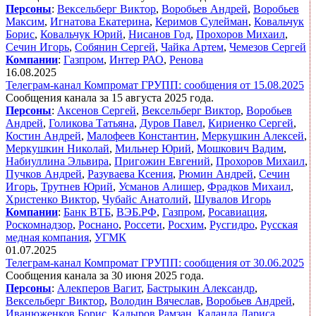
Персоны
:
Вексельберг Виктор
,
Воробьев Андрей
,
Воробьев
Максим
,
Игнатова Екатерина
,
Керимов Сулейман
,
Ковальчук
Борис
,
Ковальчук Юрий
,
Нисанов Год
,
Прохоров Михаил
,
Сечин Игорь
,
Собянин Сергей
,
Чайка Артем
,
Чемезов Сергей
Компании
:
Газпром
,
Интер РАО
,
Ренова
16.08.2025
Телеграм-канал Компромат ГРУПП: сообщения от 15.08.2025
Сообщения канала за 15 августа 2025 года.
Персоны
:
Аксенов Сергей
,
Вексельберг Виктор
,
Воробьев
Андрей
,
Голикова Татьяна
,
Дуров Павел
,
Кириенко Сергей
,
Костин Андрей
,
Малофеев Константин
,
Меркушкин Алексей
,
Меркушкин Николай
,
Мильнер Юрий
,
Мошкович Вадим
,
Набиуллина Эльвира
,
Пригожин Евгений
,
Прохоров Михаил
,
Пучков Андрей
,
Разуваева Ксения
,
Рюмин Андрей
,
Сечин
Игорь
,
Трутнев Юрий
,
Усманов Алишер
,
Фрадков Михаил
,
Христенко Виктор
,
Чубайс Анатолий
,
Шувалов Игорь
Компании
:
Банк ВТБ
,
ВЭБ.РФ
,
Газпром
,
Росавиация
,
Роскомнадзор
,
Роснано
,
Россети
,
Росхим
,
Русгидро
,
Русская
медная компания
,
УГМК
01.07.2025
Телеграм-канал Компромат ГРУПП: сообщения от 30.06.2025
Сообщения канала за 30 июня 2025 года.
Персоны
:
Алекперов Вагит
,
Бастрыкин Александр
,
Вексельберг Виктор
,
Володин Вячеслав
,
Воробьев Андрей
,
Иванюженков Борис
,
Кадыров Рамзан
,
Каланда Лариса
,