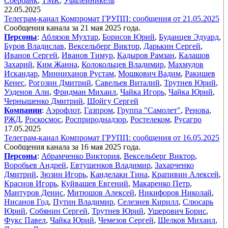
Сбербанк
,
ТМК
,
Уфалейникель
22.05.2025
Телеграм-канал Компромат ГРУПП: сообщения от 21.05.2025
Сообщения канала за 21 мая 2025 года.
Персоны
:
Аблязов Мухтар
,
Борисов Юрий
,
Буданцев Эдуард
,
Буров Владислав
,
Вексельберг Виктор
,
Дарькин Сергей
,
Иванов Сергей
,
Иванов Тимур
,
Кадыров Рамзан
,
Калашов
Захарий
,
Ким Жанна
,
Колокольцев Владимир
,
Махмудов
Искандар
,
Минниханов Рустам
,
Мошкович Вадим
,
Ракишев
Кенес
,
Рогозин Дмитрий
,
Савельев Виталий
,
Трутнев Юрий
,
Узденов Али
,
Фридман Михаил
,
Чайка Игорь
,
Чайка Юрий
,
Чернышенко Дмитрий
,
Шойгу Сергей
Компании
:
Аэрофлот
,
Газпром
,
Группа "Самолет"
,
Ренова
,
РЖД
,
Роскосмос
,
Росприроднадзор
,
Ростелеком
,
Русагро
17.05.2025
Телеграм-канал Компромат ГРУПП: сообщения от 16.05.2025
Сообщения канала за 16 мая 2025 года.
Персоны
:
Абрамченко Виктория
,
Вексельберг Виктор
,
Воробьев Андрей
,
Евтушенков Владимир
,
Захарченко
Дмитрий
,
Зюзин Игорь
,
Канделаки Тина
,
Крапивин Алексей
,
Краснов Игорь
,
Куйвашев Евгений
,
Макаренко Петр
,
Мантуров Денис
,
Митюшов Алексей
,
Никифоров Николай
,
Нисанов Год
,
Путин Владимир
,
Селезнев Кирилл
,
Слюсарь
Юрий
,
Собянин Сергей
,
Трутнев Юрий
,
Ушерович Борис
,
Фукс Павел
,
Чайка Юрий
,
Чемезов Сергей
,
Шелков Михаил
,