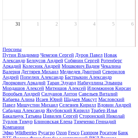
31
1
2
3
4
5
6
Персоны
Путин Владимир
Чемезов Сергей
Дуров Павел
Новак
Александр
Белоусов Андрей
Собянин Сергей
Ротенберг
Аркадий
Колесник Андрей
Мошкович Вадим
Чекалина
Валерия
Дегтярев Михаил
Медведев Дмитрий
Северилов
Андрей
Попелюх Александр
Бастрыкин Александр
Дворкович Аркадий
Таран Эдуард
Набиуллина Эльвира
Мордашов Алексей
Митюшов Алексей
Илюмжинов Кирсан
Воробьев Андрей
Силуанов Антон
Савельев Виталий
Кабаева Алина
Исаев Юрий
Шадаев Максут
Масловский
Павел
Мишустин Михаил
Селезнев Кирилл
Вдовин Андрей
Сабадаш Александр
Якубовский Кирилл
Трабер Илья
Бакальчук Татьяна
Цивилев Сергей
Сторонский Николай
Турлов Тимур
Блиновская Елена
Тимченко Геннадий
Компании
Эфко
Wildberries
Русагро
Ozon
Fesco
Газпром
Росатом
Банк