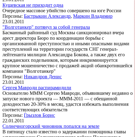
Кущевская не приходит одна
Очередное массовое убийство совершено на юге России
Персоны:
Бастрыкин Александр
,
Маркин Владимир
23.01.2011
"Волготанкер" потянул за собой генерала
Басманный районный суд Москвы санкционировал вчера
арест директора Бюро по координации борьбы с
организованной преступностью и иными опасными видами
преступлений на территории государств СНГ генерал-
лейтенанта милиции Александра Бокова, а также двух его
гражданских подельников, которым инкриминируется
крупное мошенничество с продажей акций обанкротившейся
компании "Волготанкер"
Персоны:
Никандров Денис
23.01.2011
Сергея Мавроди распирамидили
Основателю МММ Сергею Мавроди, объявившему недавно о
запуске нового проекта — МММ-2011 — с обещанной
доходностью 20-30% в месяц, удастся избежать выполнения
соответствующих обязательств
Персоны:
Грызлов Борис
22.01.2011
Солнечногорский чиновник попался на земле
В пятницу стало известно о задержании помощника главы