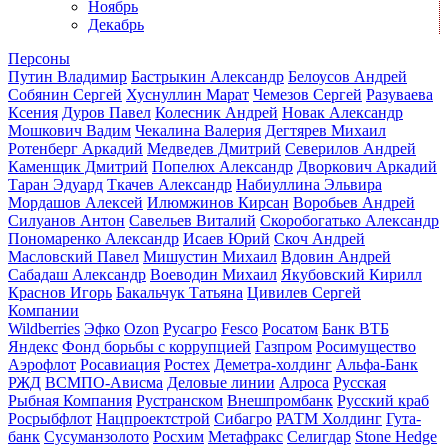
Ноябрь
Декабрь
Персоны
Путин Владимир
Бастрыкин Александр
Белоусов Андрей
Собянин Сергей
Хуснуллин Марат
Чемезов Сергей
Разуваева
Ксения
Дуров Павел
Колесник Андрей
Новак Александр
Мошкович Вадим
Чекалина Валерия
Дегтярев Михаил
Ротенберг Аркадий
Медведев Дмитрий
Северилов Андрей
Каменщик Дмитрий
Попелюх Александр
Дворкович Аркадий
Таран Эдуард
Ткачев Александр
Набиуллина Эльвира
Мордашов Алексей
Илюмжинов Кирсан
Воробьев Андрей
Силуанов Антон
Савельев Виталий
Скоробогатько Александр
Пономаренко Александр
Исаев Юрий
Скоч Андрей
Масловский Павел
Мишустин Михаил
Вдовин Андрей
Сабадаш Александр
Воеводин Михаил
Якубовский Кирилл
Краснов Игорь
Бакальчук Татьяна
Цивилев Сергей
Компании
Wildberries
Эфко
Ozon
Русагро
Fesco
Росатом
Банк ВТБ
Яндекс
Фонд борьбы с коррупцией
Газпром
Росимущество
Аэрофлот
Росавиация
Ростех
Деметра-холдинг
Альфа-Банк
РЖД
ВСМПО-Ависма
Деловые линии
Алроса
Русская
Рыбная Компания
Рустранском
Внешпромбанк
Русский краб
Росрыбфлот
Нацпроектстрой
Сибагро
РАТМ Холдинг
Гута-
банк
Сусуманзолото
Росхим
Метафракс
Селигдар
Stone Hedge