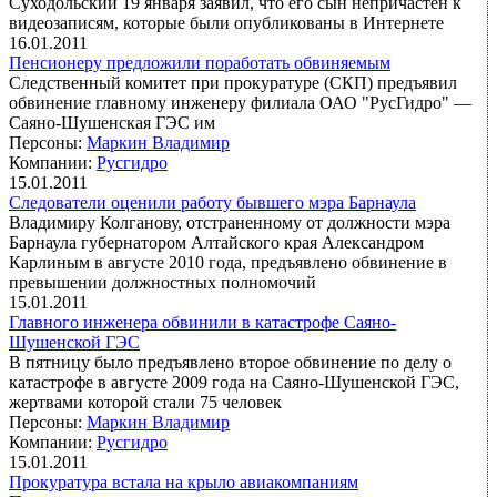
Суходольский 19 января заявил, что его сын непричастен к
видеозаписям, которые были опубликованы в Интернете
16.01.2011
Пенсионеру предложили поработать обвиняемым
Следственный комитет при прокуратуре (СКП) предъявил
обвинение главному инженеру филиала ОАО "РусГидро" —
Саяно-Шушенская ГЭС им
Персоны:
Маркин Владимир
Компании:
Русгидро
15.01.2011
Следователи оценили работу бывшего мэра Барнаула
Владимиру Колганову, отстраненному от должности мэра
Барнаула губернатором Алтайского края Александром
Карлиным в августе 2010 года, предъявлено обвинение в
превышении должностных полномочий
15.01.2011
Главного инженера обвинили в катастрофе Саяно-
Шушенской ГЭС
В пятницу было предъявлено второе обвинение по делу о
катастрофе в августе 2009 года на Саяно-Шушенской ГЭС,
жертвами которой стали 75 человек
Персоны:
Маркин Владимир
Компании:
Русгидро
15.01.2011
Прокуратура встала на крыло авиакомпаниям