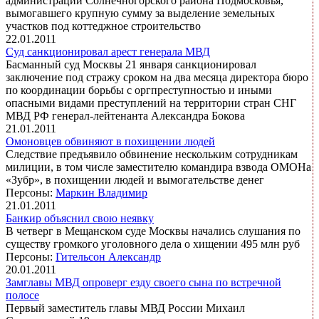
администрации Солнечногорского района Подмосковья,
вымогавшего крупную сумму за выделение земельных
участков под коттеджное строительство
22.01.2011
Суд санкционировал арест генерала МВД
Басманный суд Москвы 21 января санкционировал
заключение под стражу сроком на два месяца директора бюро
по координации борьбы с оргпреступностью и иными
опасными видами преступлений на территории стран СНГ
МВД РФ генерал-лейтенанта Александра Бокова
21.01.2011
Омоновцев обвиняют в похищении людей
Следствие предъявило обвинение нескольким сотрудникам
милиции, в том числе заместителю командира взвода ОМОНа
«Зубр», в похищении людей и вымогательстве денег
Персоны:
Маркин Владимир
21.01.2011
Банкир объяснил свою неявку
В четверг в Мещанском суде Москвы начались слушания по
существу громкого уголовного дела о хищении 495 млн руб
Персоны:
Гительсон Александр
20.01.2011
Замглавы МВД опроверг езду своего сына по встречной
полосе
Первый заместитель главы МВД России Михаил