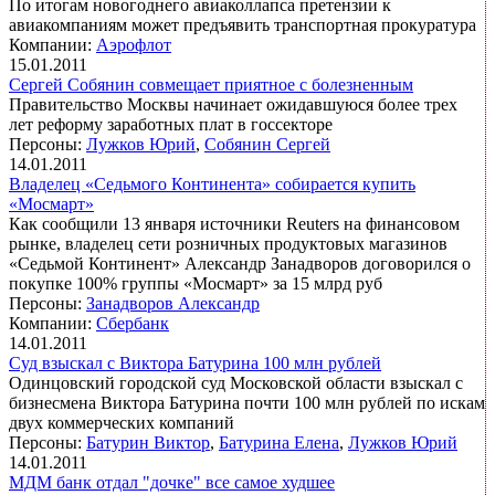
По итогам новогоднего авиаколлапса претензии к
авиакомпаниям может предъявить транспортная прокуратура
Компании:
Аэрофлот
15.01.2011
Сергей Собянин совмещает приятное с болезненным
Правительство Москвы начинает ожидавшуюся более трех
лет реформу заработных плат в госсекторе
Персоны:
Лужков Юрий
,
Собянин Сергей
14.01.2011
Владелец «Седьмого Континента» собирается купить
«Мосмарт»
Как сообщили 13 января источники Reuters на финансовом
рынке, владелец сети розничных продуктовых магазинов
«Седьмой Континент» Александр Занадворов договорился о
покупке 100% группы «Мосмарт» за 15 млрд руб
Персоны:
Занадворов Александр
Компании:
Сбербанк
14.01.2011
Суд взыскал с Виктора Батурина 100 млн рублей
Одинцовский городской суд Московской области взыскал с
бизнесмена Виктора Батурина почти 100 млн рублей по искам
двух коммерческих компаний
Персоны:
Батурин Виктор
,
Батурина Елена
,
Лужков Юрий
14.01.2011
МДМ банк отдал "дочке" все самое худшее