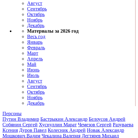
Август
Сентябрь
Октябрь
Ноябрь
Декабрь
Материалы за 2026 год
Весь год
Январь
Февраль
Март
Апрель
Май
Июнь
Июль
Август
Сентябрь
Октябрь
Ноябрь
Декабрь
Персоны
Путин Владимир
Бастрыкин Александр
Белоусов Андрей
Собянин Сергей
Хуснуллин Марат
Чемезов Сергей
Разуваева
Ксения
Дуров Павел
Колесник Андрей
Новак Александр
Мошкович Вадим
Чекалина Валерия
Дегтярев Михаил