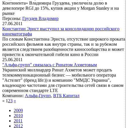
Континента» Владимира Груздева, увеличила долю в
девелопере RGI до 15%, купив акции у Morgan Stanley и на
рынке
Персоны:
Груздев Владимир
27.06.2011
Константин Эрнст выступил за консолидацию российского
кинематографа
По словам Константина Эрнста, отсутствие широкого проката
российских фильмов как внутри страны, так и за рубежом
является следствием разобщенности киносообщества и может
привести к окончательной гибели кино в России
25.06.2011
"Альфа-групп" связалась с Ринатом Ахметовым
Украинский миллиардер Ринат Ахметов может продать
телекоммуникационный бизнес — мобильного оператора
"Астелит" (бренд life:)) и компанию "ММДС Украина",
владеющую частотами для строительства сетей связи в самом
современном стандарте LTE
Компании:
Альфа-Групп
,
ВТБ Капитал
«
1
2
3
»
2009
2010
2011
2012