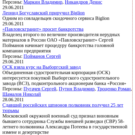
Персоны:
Маркин Владимир
,
Никандров Денис
29.06.2011
Леонид Богуславский приручил Biglion
Одним из совладельцев скидочного сервиса Biglion
29.06.2011
«Павловскгранит» просит банкротства
Владелец второго по величине производителя нерудных
материалов в России ОАО «Павловскгранит» Сергей
Пойманов начинает процедуру банкротства головной
компании предприятия
Персоны:
Пойманов Сергей
29.06.2011
ОСК взяла курс на Выборгский завод
Объединенная судостроительная корпорация (ОСК)
интересуется покупкой Выборгского судостроительного
завода (ВСЗ), подконтрольного акционерам банка «Россия»
Персоны:
Пугачев Сергей
,
Путин Владимир
,
Троценко Роман
,
Шамалов Николай
28.06.2011
Сдавший российских шпионов полковник получил 25 лет
тюрьмы
Московский окружной военный суд признал виновным
бывшего сотрудника Службы внешней разведки (СВР) 58-
летнего полковника Александра Потеева в государственной
измене и дезертирстве