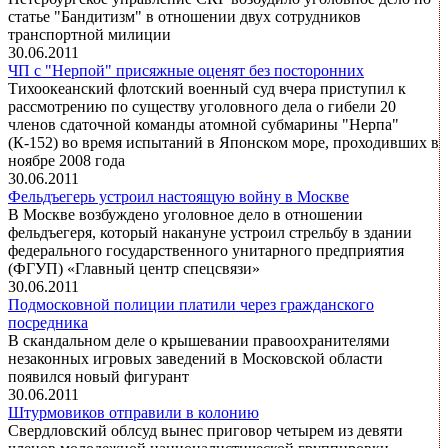
статье "Бандитизм" в отношении двух сотрудников
транспортной милиции
30.06.2011
ЧП с "Нерпой" присяжные оценят без посторонних
Тихоокеанский флотский военный суд вчера приступил к
рассмотрению по существу уголовного дела о гибели 20
членов сдаточной команды атомной субмарины "Нерпа"
(К-152) во время испытаний в Японском море, проходивших в
ноябре 2008 года
30.06.2011
Фельдъегерь устроил настоящую войну в Москве
В Москве возбуждено уголовное дело в отношении
фельдъегеря, который накануне устроил стрельбу в здании
федерального государственного унитарного предприятия
(ФГУП) «Главный центр спецсвязи»
30.06.2011
Подмосковной полиции платили через гражданского
посредника
В скандальном деле о крышевании правоохранителями
незаконных игровых заведений в Московской области
появился новый фигурант
30.06.2011
Штурмовиков отправили в колонию
Свердловский облсуд вынес приговор четырем из девяти