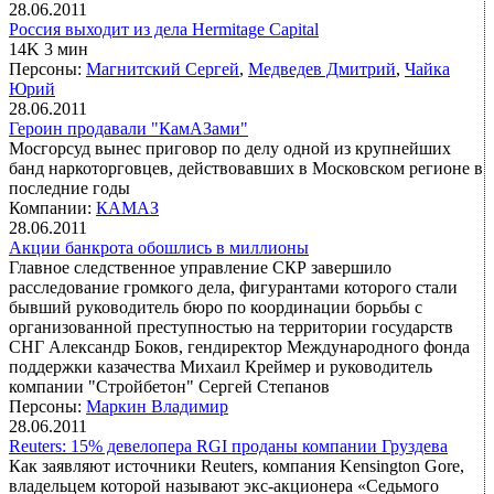
28.06.2011
Россия выходит из дела Hermitage Capital
14K 3 мин
Персоны:
Магнитский Сергей
,
Медведев Дмитрий
,
Чайка
Юрий
28.06.2011
Героин продавали "КамАЗами"
Мосгорсуд вынес приговор по делу одной из крупнейших
банд наркоторговцев, действовавших в Московском регионе в
последние годы
Компании:
КАМАЗ
28.06.2011
Акции банкрота обошлись в миллионы
Главное следственное управление СКР завершило
расследование громкого дела, фигурантами которого стали
бывший руководитель бюро по координации борьбы с
организованной преступностью на территории государств
СНГ Александр Боков, гендиректор Международного фонда
поддержки казачества Михаил Креймер и руководитель
компании "Стройбетон" Сергей Степанов
Персоны:
Маркин Владимир
28.06.2011
Reuters: 15% девелопера RGI проданы компании Груздева
Как заявляют источники Reuters, компания Kensington Gore,
владельцем которой называют экс-акционера «Седьмого