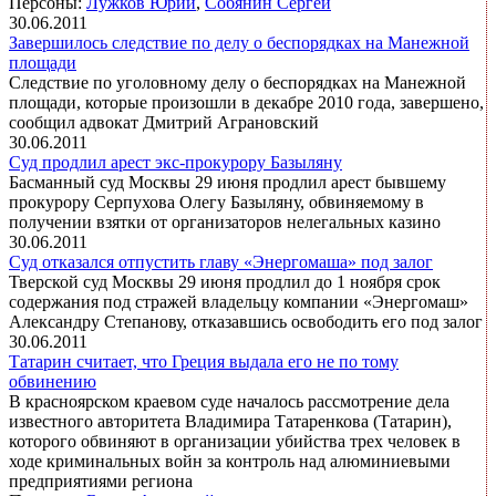
Персоны:
Лужков Юрий
,
Собянин Сергей
30.06.2011
Завершилось следствие по делу о беспорядках на Манежной
площади
Следствие по уголовному делу о беспорядках на Манежной
площади, которые произошли в декабре 2010 года, завершено,
сообщил адвокат Дмитрий Аграновский
30.06.2011
Cуд продлил арест экс-прокурору Базыляну
Басманный суд Москвы 29 июня продлил арест бывшему
прокурору Серпухова Олегу Базыляну, обвиняемому в
получении взятки от организаторов нелегальных казино
30.06.2011
Суд отказался отпустить главу «Энергомаша» под залог
Тверской суд Москвы 29 июня продлил до 1 ноября срок
содержания под стражей владельцу компании «Энергомаш»
Александру Степанову, отказавшись освободить его под залог
30.06.2011
Татарин считает, что Греция выдала его не по тому
обвинению
В красноярском краевом суде началось рассмотрение дела
известного авторитета Владимира Татаренкова (Татарин),
которого обвиняют в организации убийства трех человек в
ходе криминальных войн за контроль над алюминиевыми
предприятиями региона