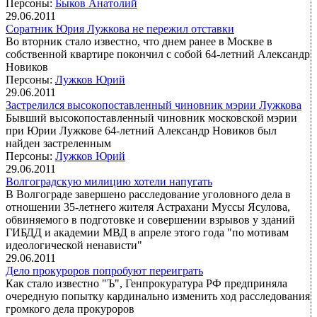
Персоны:
Быков Анатолий
29.06.2011
Соратник Юрия Лужкова не пережил отставки
Во вторник стало известно, что днем ранее в Москве в
собственной квартире покончил с собой 64-летний Александр
Новиков
Персоны:
Лужков Юрий
29.06.2011
Застрелился высокопоставленный чиновник мэрии Лужкова
Бывший высокопоставленный чиновник московской мэрии
при Юрии Лужкове 64-летний Александр Новиков был
найден застреленным
Персоны:
Лужков Юрий
29.06.2011
Волгоградскую милицию хотели напугать
В Волгограде завершено расследование уголовного дела в
отношении 35-летнего жителя Астрахани Муссы Ясулова,
обвиняемого в подготовке и совершении взрывов у зданий
ГИБДД и академии МВД в апреле этого года "по мотивам
идеологической ненависти"
29.06.2011
Дело прокуроров попробуют переиграть
Как стало известно "Ъ", Генпрокуратура РФ предприняла
очередную попытку кардинально изменить ход расследования
громкого дела прокуроров