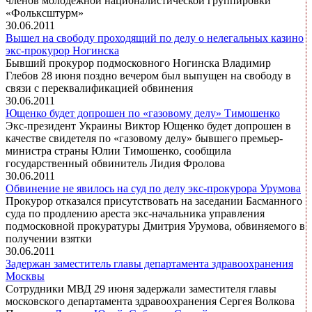
членов молодежной националистической группировки
«Фольксштурм»
30.06.2011
Вышел на свободу проходящий по делу о нелегальных казино
экс-прокурор Ногинска
Бывший прокурор подмосковного Ногинска Владимир
Глебов 28 июня поздно вечером был выпущен на свободу в
связи с переквалификацией обвинения
30.06.2011
Ющенко будет допрошен по «газовому делу» Тимошенко
Экс-президент Украины Виктор Ющенко будет допрошен в
качестве свидетеля по «газовому делу» бывшего премьер-
министра страны Юлии Тимошенко, сообщила
государственный обвинитель Лидия Фролова
30.06.2011
Обвинение не явилось на суд по делу экс-прокурора Урумова
Прокурор отказался присутствовать на заседании Басманного
суда по продлению ареста экс-начальника управления
подмосковной прокуратуры Дмитрия Урумова, обвиняемого в
получении взятки
30.06.2011
Задержан заместитель главы департамента здравоохранения
Москвы
Сотрудники МВД 29 июня задержали заместителя главы
московского департамента здравоохранения Сергея Волкова