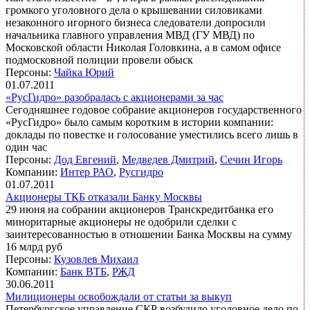
громкого уголовного дела о крышевании силовиками
незаконного игорного бизнеса следователи допросили
начальника главного управления МВД (ГУ МВД) по
Московской области Николая Головкина, а в самом офисе
подмосковной полиции провели обыск
Персоны:
Чайка Юрий
01.07.2011
«РусГидро» разобралась с акционерами за час
Сегодняшнее годовое собрание акционеров государственного
«РусГидро» было самым коротким в истории компании:
доклады по повестке и голосование уместились всего лишь в
один час
Персоны:
Дод Евгений
,
Медведев Дмитрий
,
Сечин Игорь
Компании:
Интер РАО
,
Русгидро
01.07.2011
Акционеры ТКБ отказали Банку Москвы
29 июня на собрании акционеров Транскредитбанка его
миноритарные акционеры не одобрили сделки с
заинтересованностью в отношении Банка Москвы на сумму
16 млрд руб
Персоны:
Кузовлев Михаил
Компании:
Банк ВТБ
,
РЖД
30.06.2011
Милиционеры освобождали от статьи за выкуп
Петербургское управление СКР возбудило уголовное дело по