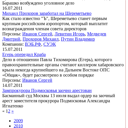
Барашко возбуждено уголовное дело
16.07.2011
Михаил Прохоров заработал на Шереметьево
Как стало известно "Ъ", Шереметьево станет первым
крупным российским аэропортом, который выплатит
вознаграждения членам совета директоров
Персоны:
Иванов Сергей
,
Левитин Игорь
,
Медведев
Дмитрий
,
Прохоров Михаил
,
Путин Владимир
Компании:
ВЭБ.РФ
,
СУЭК
15.07.2011
Егерь опередил Краба
Дело в отношении Павла Тихомирова (Егерь), которого
правоохранительные органы считают киллером хабаровского
крыла некогда крупнейшего на Дальнем Востоке ОПС
«Общак», будет рассмотрено в особом порядке
Персоны:
Иванов Сергей
14.07.2011
Зампрокурора Подмосковья заочно арестован
Басманный суд Москвы 13 июля выдал ордер на заочный
арест заместителя прокурора Подмосковья Александра
Игнатенко
«
1
2
»
2009
2010