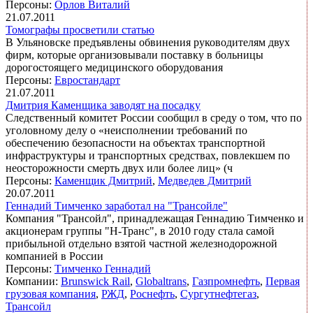
Персоны:
Орлов Виталий
21.07.2011
Томографы просветили статью
В Ульяновске предъявлены обвинения руководителям двух
фирм, которые организовывали поставку в больницы
дорогостоящего медицинского оборудования
Персоны:
Евростандарт
21.07.2011
Дмитрия Каменщика заводят на посадку
Следственный комитет России сообщил в среду о том, что по
уголовному делу о «неисполнении требований по
обеспечению безопасности на объектах транспортной
инфраструктуры и транспортных средствах, повлекшем по
неосторожности смерть двух или более лиц» (ч
Персоны:
Каменщик Дмитрий
,
Медведев Дмитрий
20.07.2011
Геннадий Тимченко заработал на "Трансойле"
Компания "Трансойл", принадлежащая Геннадию Тимченко и
акционерам группы "Н-Транс", в 2010 году стала самой
прибыльной отдельно взятой частной железнодорожной
компанией в России
Персоны:
Тимченко Геннадий
Компании:
Brunswick Rail
,
Globaltrans
,
Газпромнефть
,
Первая
грузовая компания
,
РЖД
,
Роснефть
,
Сургутнефтегаз
,
Трансойл