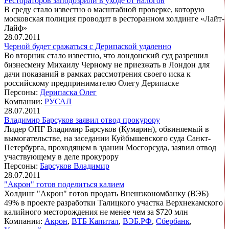
Рестораторов заподозрили в уходе от налогов
В среду стало известно о масштабной проверке, которую
московская полиция проводит в ресторанном холдинге «Лайт-
Лайф»
28.07.2011
Черной будет сражаться с Дерипаской удаленно
Во вторник стало известно, что лондонский суд разрешил
бизнесмену Михаилу Черному не приезжать в Лондон для
дачи показаний в рамках рассмотрения своего иска к
российскому предпринимателю Олегу Дерипаске
Персоны:
Дерипаска Олег
Компании:
РУСАЛ
28.07.2011
Владимир Барсуков заявил отвод прокурору
Лидер ОПГ Владимир Барсуков (Кумарин), обвиняемый в
вымогательстве, на заседании Куйбышевского суда Санкт-
Петербурга, проходящем в здании Мосгорсуда, заявил отвод
участвующему в деле прокурору
Персоны:
Барсуков Владимир
28.07.2011
"Акрон" готов поделиться калием
Холдинг "Акрон" готов продать Внешэкономбанку (ВЭБ)
49% в проекте разработки Талицкого участка Верхнекамского
калийного месторождения не менее чем за $720 млн
Компании:
Акрон
,
ВТБ Капитал
,
ВЭБ.РФ
,
Сбербанк
,