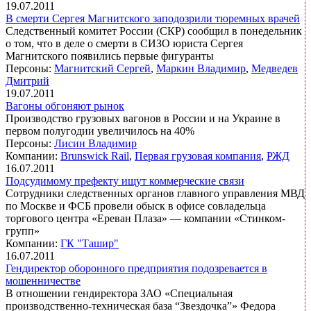
19.07.2011
В смерти Сергея Магнитского заподозрили тюремных врачей
Следственный комитет России (СКР) сообщил в понедельник
о том, что в деле о смерти в СИЗО юриста Сергея
Магнитского появились первые фигуранты
Персоны:
Магнитский Сергей
,
Маркин Владимир
,
Медведев
Дмитрий
19.07.2011
Вагоны обгоняют рынок
Производство грузовых вагонов в России и на Украине в
первом полугодии увеличилось на 40%
Персоны:
Лисин Владимир
Компании:
Brunswick Rail
,
Первая грузовая компания
,
РЖД
16.07.2011
Подсудимому префекту ищут коммерческие связи
Сотрудники следственных органов главного управления МВД
по Москве и ФСБ провели обыск в офисе совладельца
торгового центра «Ереван Плаза» — компании «Стинком-
групп»
Компании:
ГК "Ташир"
16.07.2011
Гендиректор оборонного предприятия подозревается в
мошенничестве
В отношении гендиректора ЗАО «Специальная
производственно-техническая база “Звездочка”» Федора