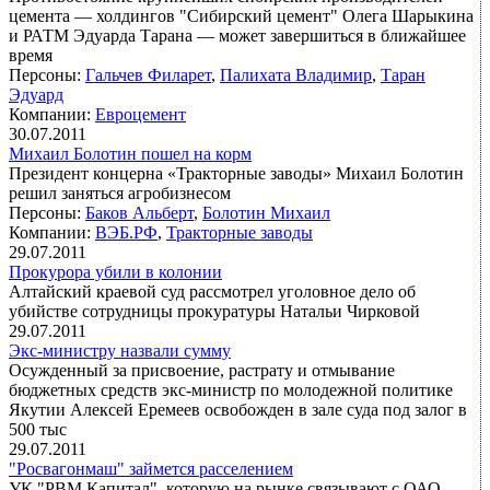
цемента — холдингов "Сибирский цемент" Олега Шарыкина
и РАТМ Эдуарда Тарана — может завершиться в ближайшее
время
Персоны:
Гальчев Филарет
,
Палихата Владимир
,
Таран
Эдуард
Компании:
Евроцемент
30.07.2011
Михаил Болотин пошел на корм
Президент концерна «Тракторные заводы» Михаил Болотин
решил заняться агробизнесом
Персоны:
Баков Альберт
,
Болотин Михаил
Компании:
ВЭБ.РФ
,
Тракторные заводы
29.07.2011
Прокурора убили в колонии
Алтайский краевой суд рассмотрел уголовное дело об
убийстве сотрудницы прокуратуры Натальи Чирковой
29.07.2011
Экс-министру назвали сумму
Осужденный за присвоение, растрату и отмывание
бюджетных средств экс-министр по молодежной политике
Якутии Алексей Еремеев освобожден в зале суда под залог в
500 тыс
29.07.2011
"Росвагонмаш" займется расселением
УК "РВМ Капитал", которую на рынке связывают с ОАО