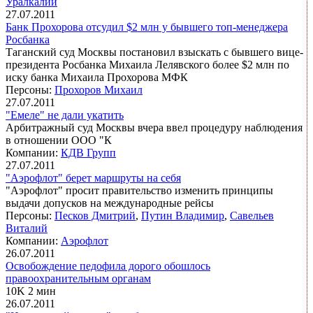
Уралкалий
27.07.2011
Банк Прохорова отсудил $2 млн у бывшего топ-менеджера
Росбанка
Таганский суд Москвы постановил взыскать с бывшего вице-
президента Росбанка Михаила Лелявского более $2 млн по
иску банка Михаила Прохорова МФК
Персоны:
Прохоров Михаил
27.07.2011
"Емеле" не дали укатить
Арбитражный суд Москвы вчера ввел процедуру наблюдения
в отношении ООО "К
Компании:
КДВ Групп
27.07.2011
"Аэрофлот" берет маршруты на себя
"Аэрофлот" просит правительство изменить принципы
выдачи допусков на международные рейсы
Персоны:
Песков Дмитрий
,
Путин Владимир
,
Савельев
Виталий
Компании:
Аэрофлот
26.07.2011
Освобождение педофила дорого обошлось
правоохранительным органам
10K 2 мин
26.07.2011