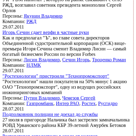
РЖД, возглавил советник президента монополии Сергей
Орлов
Персоны:
Якунин Владимир
Компании:
РЖД
29.07.2011
Игорь Сечин сдает верфи в частные руки
Как и предполагал "Ъ", во главе совета директоров
Объединенной судостроительной корпорации (ОСК) вице-
премьера Игоря Сечина сменит Владимир Лисин — самый
богатый бизнесмен России по версии Forbes
Персоны:
Лисин Владимир
,
Сечин Игорь
,
Троценко Роман
Компании:
НЛМК
29.07.2011
"Ростехнологии" пристроили "Технопромэкспорт"
"Ростехнологии" нашли покупателя на 50% минус 1 акцию
ОАО "Технопромэкспорт", одну из ведущих российских
инжиниринговых компаний
Персоны:
Путин Владимир
,
Чемезов Сергей
Компании:
Газпромбанк
,
Интер РАО
,
Ростех
,
Русгидро
28.07.2011
Подполковник полиции не доехал до службы
27 июля в пригороде Нальчика был застрелен замначальника
РОВД Урванского района КБР 39-летний Амурбек Бетоков
28.07.2011