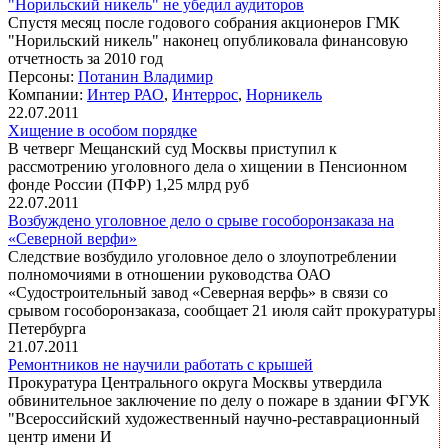
"Норильский никель" не убедил аудиторов
Спустя месяц после годового собрания акционеров ГМК
"Норильский никель" наконец опубликовала финансовую
отчетность за 2010 год
Персоны:
Потанин Владимир
Компании:
Интер РАО
,
Интеррос
,
Норникель
22.07.2011
Хищение в особом порядке
В четверг Мещанский суд Москвы приступил к
рассмотрению уголовного дела о хищении в Пенсионном
фонде России (ПФР) 1,25 млрд руб
22.07.2011
Возбуждено уголовное дело о срыве гособоронзаказа на
«Северной верфи»
Следствие возбудило уголовное дело о злоупотреблении
полномочиями в отношении руководства ОАО
«Судостроительный завод «Северная верфь» в связи со
срывом гособоронзаказа, сообщает 21 июля сайт прокуратуры
Петербурга
21.07.2011
Ремонтников не научили работать с крышей
Прокуратура Центрального округа Москвы утвердила
обвинительное заключение по делу о пожаре в здании ФГУК
"Всероссийский художественный научно-реставрационный
центр имени И