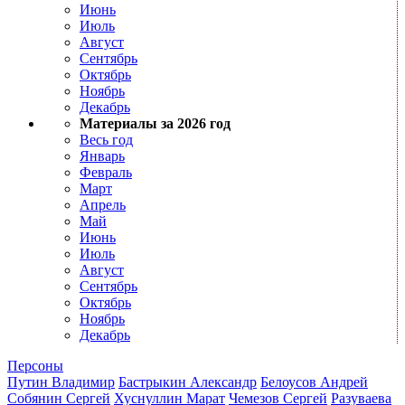
Июнь
Июль
Август
Сентябрь
Октябрь
Ноябрь
Декабрь
Материалы за 2026 год
Весь год
Январь
Февраль
Март
Апрель
Май
Июнь
Июль
Август
Сентябрь
Октябрь
Ноябрь
Декабрь
Персоны
Путин Владимир
Бастрыкин Александр
Белоусов Андрей
Собянин Сергей
Хуснуллин Марат
Чемезов Сергей
Разуваева