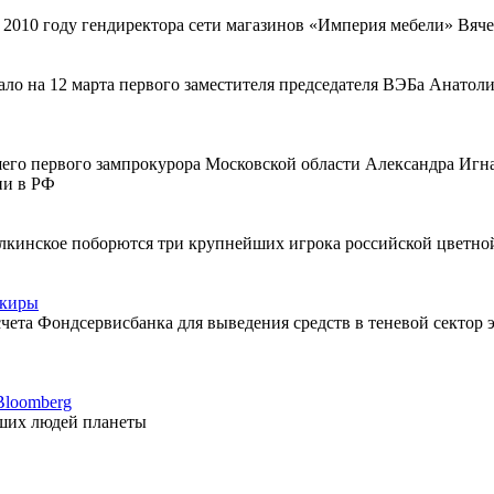
в 2010 году гендиректора сети магазинов «Империя мебели» Вяч
о на 12 марта первого заместителя председателя ВЭБа Анатоли
шего первого зампрокурора Московской области Александра Иг
ии в РФ
лкинское поборются три крупнейших игрока российской цветно
нкиры
чета Фондсервисбанка для выведения средств в теневой сектор
Bloomberg
йших людей планеты