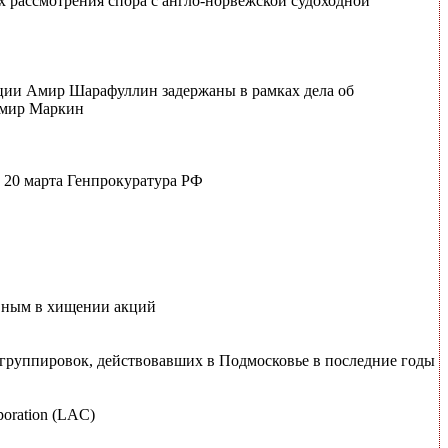
х рассмотрения спора с англо-норвежской судоходной
иции Амир Шарафуллин задержаны в рамках дела об
имир Маркин
 20 марта Генпрокуратура РФ
овным в хищении акций
 группировок, действовавших в Подмосковье в последние годы
oration (LAC)