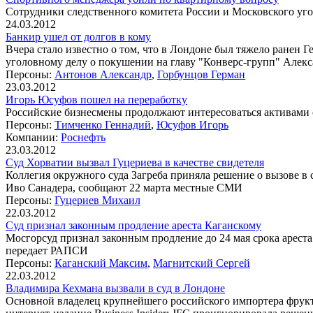
Сотрудники следственного комитета России и Московского уг
24.03.2012
Банкир ушел от долгов в кому
Вчера стало известно о том, что в Лондоне был тяжело ранен
уголовному делу о покушении на главу "Конверс-групп" Алек
Персоны:
Антонов Александр
,
Горбунцов Герман
23.03.2012
Игорь Юсуфов пошел на переработку
Российские бизнесмены продолжают интересоваться активами 
Персоны:
Тимченко Геннадий
,
Юсуфов Игорь
Компании:
Роснефть
23.03.2012
Суд Хорватии вызвал Гуцериева в качестве свидетеля
Коллегия окружного суда Загреба приняла решение о вызове в
Иво Санадера, сообщают 22 марта местные СМИ
Персоны:
Гуцериев Михаил
22.03.2012
Суд признал законным продление ареста Каганскому
Мосгорсуд признал законным продление до 24 мая срока арес
передает РАПСИ
Персоны:
Каганский Максим
,
Магнитский Сергей
22.03.2012
Владимира Кехмана вызвали в суд в Лондоне
Основной владелец крупнейшего российского импортера фрукт