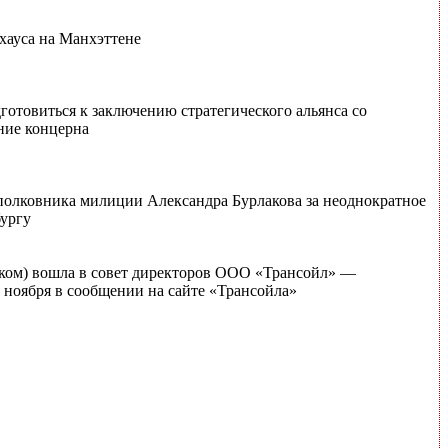
хауса на Манхэттене
дготовиться к заключению стратегического альянса со
ние концерна
полковника милиции Александра Бурлакова за неоднократное
бургу
ком) вошла в совет директоров ООО «Трансойл» —
 ноября в сообщении на сайте «Трансойла»