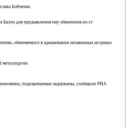
еслава Бойченко
я Балло для предъявления ему обвинения по ст
натенко, обвиняемого в крышевании незаконных игорных
й металлургии
 экономики, подозреваемые задержаны, сообщили РИА