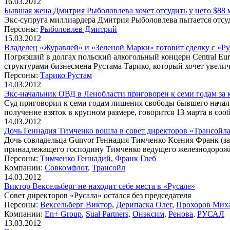
16.03.2012
Бывшая жена Дмитрия Рыболовлева хочет отсудить у него $88 
Экс-супруга миллиардера Дмитрия Рыболовлева пытается отсуд
Персоны:
Рыболовлев Дмитрий
15.03.2012
Владелец «Журавлей» и «Зеленой Марки» готовит сделку с «Р
Погрязший в долгах польский алкогольный концерн Central Euro
структурами бизнесмена Рустама Тарико, который хочет увели
Персоны:
Тарико Рустам
14.03.2012
Экс-начальник ОВД в Ленобласти приговорен к семи годам за
Суд приговорил к семи годам лишения свободы бывшего нача
получение взяток в крупном размере, говорится 13 марта в со
14.03.2012
Дочь Геннадия Тимченко вошла в совет директоров «Трансойл
Дочь совладельца Gunvor Геннадия Тимченко Ксения Франк (
принадлежащего господину Тимченко ведущего железнодорожно
Персоны:
Тимченко Геннадий
,
Франк Глеб
Компании:
Совкомфлот
,
Трансойл
14.03.2012
Виктор Вексельберг не находит себе места в «Русале»
Совет директоров «Русала» остался без председателя
Персоны:
Вексельберг Виктор
,
Дерипаска Олег
,
Прохоров Мих
Компании:
En+ Group
,
Sual Partners
,
Онэксим
,
Ренова
,
РУСАЛ
13.03.2012