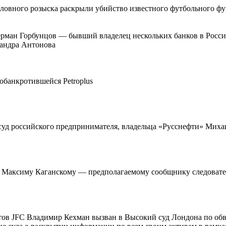
оловного розыска раскрыли убийство известного футбольного 
 Герман Горбунцов — бывший владелец нескольких банков в Росс
сандра Антонова
обанкротившейся Petroplus
 суд российского предпринимателя, владельца «Русснефти» Миха
та Максиму Каганскому — предполагаемому сообщнику следовате
ов JFC Владимир Кехман вызван в Высокий суд Лондона по обв