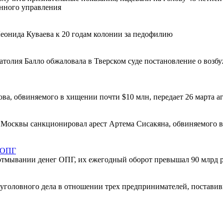
енного управления
еонида Куваева к 20 годам колонии за педофилию
атолия Балло обжаловала в Тверском суде постановление о возб
ва, обвиняемого в хищении почти $10 млн, передает 26 марта 
д Москвы санкционировал арест Артема Сисакяна, обвиняемого в
 ОПГ
отмывании денег ОПГ, их ежегодный оборот превышал 90 млрд 
 уголовного дела в отношении трех предпринимателей, постави