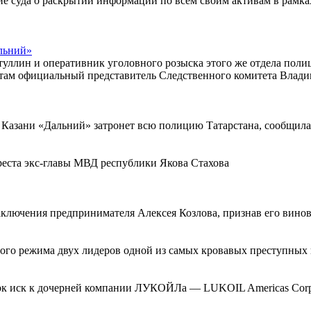
ние суда о раскрытии информации по всем своим активам в рамка
альний»
уллин и оперативник уголовного розыска этого же отдела пол
стам официальный представитель Следственного комитета Влад
 Казани «Дальний» затронет всю полицию Татарстана, сообщила
реста экс-главы МВД республики Якова Стахова
заключения предпринимателя Алексея Козлова, признав его вин
огого режима двух лидеров одной из самых кровавых преступных
орк иск к дочерней компании ЛУКОЙЛа — LUKOIL Americas Corp