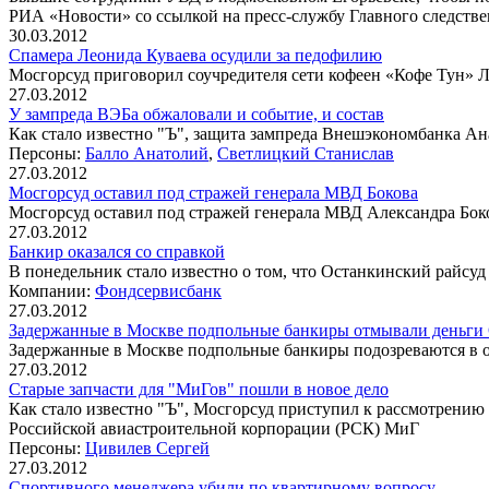
РИА «Новости» со ссылкой на пресс-службу Главного следств
30.03.2012
Спамера Леонида Куваева осудили за педофилию
Мосгорсуд приговорил соучредителя сети кофеен «Кофе Тун» Л
27.03.2012
У зампреда ВЭБа обжаловали и событие, и состав
Как стало известно "Ъ", защита зампреда Внешэкономбанка Ан
Персоны:
Балло Анатолий
,
Светлицкий Станислав
27.03.2012
Мосгорсуд оставил под стражей генерала МВД Бокова
Мосгорсуд оставил под стражей генерала МВД Александра Боко
27.03.2012
Банкир оказался со справкой
В понедельник стало известно о том, что Останкинский райсу
Компании:
Фондсервисбанк
27.03.2012
Задержанные в Москве подпольные банкиры отмывали деньги
Задержанные в Москве подпольные банкиры подозреваются в 
27.03.2012
Старые запчасти для "МиГов" пошли в новое дело
Как стало известно "Ъ", Мосгорсуд приступил к рассмотрению
Российской авиастроительной корпорации (РСК) МиГ
Персоны:
Цивилев Сергей
27.03.2012
Спортивного менеджера убили по квартирному вопросу