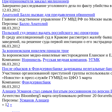
Предпринимателя заказал милиционер
Завершено расследование уголовного дела по факту убийства 
12.03.2012
Анатолий Балло вызван для предъявления обвинений
Главное следственное управление ГУ МВД РФ по Москве вызвал
Персоны:
Балло Анатолий
08.03.2012
Польский суд решил выдать российского экс-прокурора
В среду апелляционный суд в Кракове рассмотрел жалобу быв
заведений, на решение суда первой инстанции о его экстрадиц
06.03.2012
За воронежским никелем пришли трое
За воронежские медно-никелевые месторождения Еланское и Е
Компании:
Норникель
,
Русская медная компания
,
УГМК
06.03.2012
После обысков в Фондсервисбанке задержаны нелегальные ба
Участники организованной преступной группы использовали с
«Новости» в пресс-службе ГУМВД по ЦФО 5 марта
Компании:
Фондсервисбанк
06.03.2012
Алишер Усманов стал самым богатым россиянином по версии 
Агентство Bloomberg5 марта опубликовало рейтинг 20 богате
Персоны:
Усманов Алишер
«
1
2
»