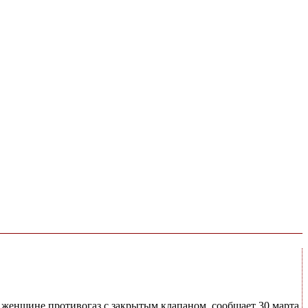
 женщине противогаз с закрытым клапаном, сообщает 30 марта