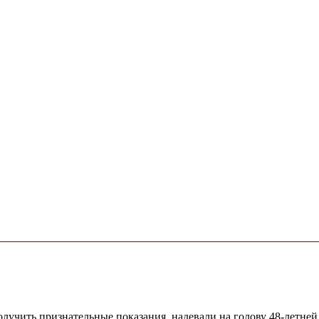
учить признательные показания, надевали на голову 48-летней