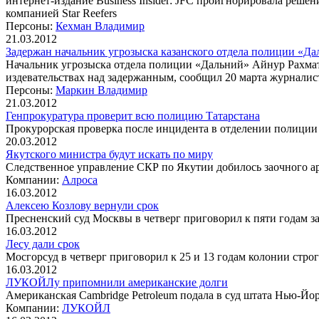
интернет-издание Business Insider: JFC проигнорировала реше
компанией Star Reefers
Персоны:
Кехман Владимир
21.03.2012
Задержан начальник угрозыска казанского отдела полиции «Д
Начальник угрозыска отдела полиции «Дальний» Айнур Рахмат
издевательствах над задержанным, сообщил 20 марта журнали
Персоны:
Маркин Владимир
21.03.2012
Генпрокуратура проверит всю полицию Татарстана
Прокурорская проверка после инцидента в отделении полиции
20.03.2012
Якутского министра будут искать по миру
Следственное управление СКР по Якутии добилось заочного а
Компании:
Алроса
16.03.2012
Алексею Козлову вернули срок
Пресненский суд Москвы в четверг приговорил к пяти годам 
16.03.2012
Лесу дали срок
Мосгорсуд в четверг приговорил к 25 и 13 годам колонии стр
16.03.2012
ЛУКОЙЛу припомнили американские долги
Американская Cambridge Petroleum подала в суд штата Нью-Й
Компании:
ЛУКОЙЛ