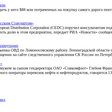
млн
ить у него $88 млн потраченных на покупку самого дорого пент
усским Стандартом»
pean Distribution Corporation (CEDC) поручил консультантам по
чить долю в этом предприятии, передает РИА «Новости» сообще
 коррупцию
льника ОВД по Ломоносовскому району Ленинградской области 
общении на сайте следственного управления СК России по Петер
а»
замужем за сыном гендиректора ОАО «Совкомфлот» Глебом Фран
го оператора перевозок нефти и нефтепродуктов, говорится 13
аил