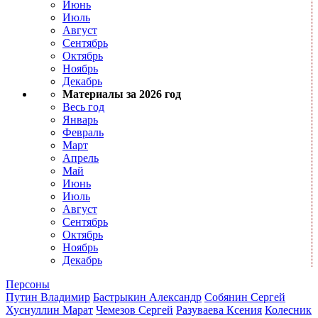
Июнь
Июль
Август
Сентябрь
Октябрь
Ноябрь
Декабрь
Материалы за 2026 год
Весь год
Январь
Февраль
Март
Апрель
Май
Июнь
Июль
Август
Сентябрь
Октябрь
Ноябрь
Декабрь
Персоны
Путин Владимир
Бастрыкин Александр
Собянин Сергей
Хуснуллин Марат
Чемезов Сергей
Разуваева Ксения
Колесник