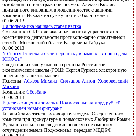
освободил из-под стражи бизнесмена Алексея Козлова,
признанного виновным в мошенничестве с акциями
компании «Искож» на сумму почти 30 млн рублей
01.06.2013
На полковника нашлась старая взятка
Сотрудники СКР задержали начальника управления по
обеспечению деятельности противопожарно-спасательной
службы Московской области Владимира Гайдука
01.06.2013
У Сергея Гуриева изъяли переписку в рамках "второго дела
ЮКОСа"
Следствие изъяло у бывшего ректора Российской
экономической школы (РЭШ) Сергея Гуриева электронную
переписку за несколько лет
Персоны:
Абызов Михаил
,
Силуанов Антон
,
Ходорковский
Михаил
Компании:
Сбербанк
01.06.2013
В деле о хищении земель в Подмосковье на млрд рублей
установлен новый фигурант
Бывший заместитель руководителя отдела Следственного
комитета при прокуратуре в подмосковных Люберцах Роман
Русланов попал под следствие по делу о незаконном
отчуждении земель Подмосковья, передает МВД РФ
01.06.2013