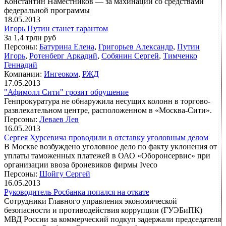
Константин Наместников — за махинации со средствами
федеральной программы
18.05.2013
Игорь Путин станет гарантом
За 1,4 трлн руб
Персоны:
Батурина Елена
,
Григорьев Александр
,
Путин
Игорь
,
Ротенберг Аркадий
,
Собянин Сергей
,
Тимченко
Геннадий
Компании:
Ингеоком
,
РЖД
17.05.2013
"Афимолл Сити" грозит обрушение
Генпрокуратура не обнаружила несущих колонн в торгово-
развлекательном центре, расположенном в «Москва-Сити».
Персоны:
Леваев Лев
16.05.2013
Сергея Хурсевича проводили в отставку уголовным делом
В Москве возбуждено уголовное дело по факту уклонения от
уплаты таможенных платежей в ОАО «Оборонсервис» при
организации ввоза броневиков фирмы Iveco
Персоны:
Шойгу Сергей
16.05.2013
Руководитель Росбанка попался на откате
Сотрудники Главного управления экономической
безопасности и противодействия коррупции (ГУЭБиПК)
МВД России за коммерческий подкуп задержали председателя