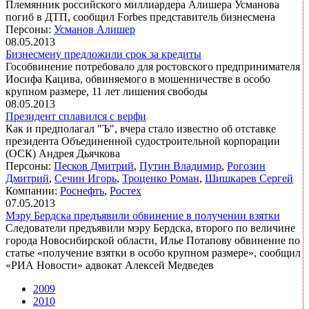
Племянник российского миллиардера Алишера Усманова
погиб в ДТП, сообщил Forbes представитель бизнесмена
Персоны:
Усманов Алишер
08.05.2013
Бизнесмену предложили срок за кредиты
Гособвинение потребовало для ростовского предпринимателя
Иосифа Кацива, обвиняемого в мошенничестве в особо
крупном размере, 11 лет лишения свободы
08.05.2013
Президент сплавился с верфи
Как и предполагал "Ъ", вчера стало известно об отставке
президента Объединенной судостроительной корпорации
(ОСК) Андрея Дьячкова
Персоны:
Песков Дмитрий
,
Путин Владимир
,
Рогозин
Дмитрий
,
Сечин Игорь
,
Троценко Роман
,
Шишкарев Сергей
Компании:
Роснефть
,
Ростех
07.05.2013
Мэру Бердска предъявили обвинение в получении взятки
Следователи предъявили мэру Бердска, второго по величине
города Новосибирской области, Илье Потапову обвинение по
статье «получение взятки в особо крупном размере», сообщил
«РИА Новости» адвокат Алексей Медведев
2009
2010