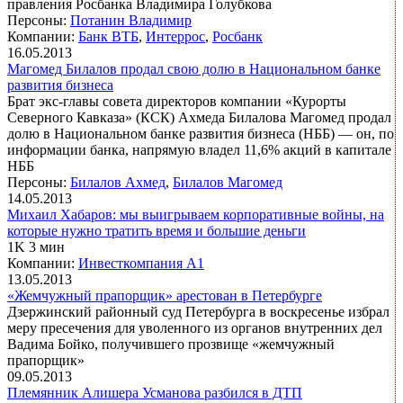
правления Росбанка Владимира Голубкова
Персоны:
Потанин Владимир
Компании:
Банк ВТБ
,
Интеррос
,
Росбанк
16.05.2013
Магомед Билалов продал свою долю в Национальном банке
развития бизнеса
Брат экс-главы совета директоров компании «Курорты
Северного Кавказа» (КСК) Ахмеда Билалова Магомед продал
долю в Национальном банке развития бизнеса (НББ) — он, по
информации банка, напрямую владел 11,6% акций в капитале
НББ
Персоны:
Билалов Ахмед
,
Билалов Магомед
14.05.2013
Михаил Хабаров: мы выигрываем корпоративные войны, на
которые нужно тратить время и большие деньги
1K 3 мин
Компании:
Инвесткомпания А1
13.05.2013
«Жемчужный прапорщик» арестован в Петербурге
Дзержинский районный суд Петербурга в воскресенье избрал
меру пресечения для уволенного из органов внутренних дел
Вадима Бойко, получившего прозвище «жемчужный
прапорщик»
09.05.2013
Племянник Алишера Усманова разбился в ДТП