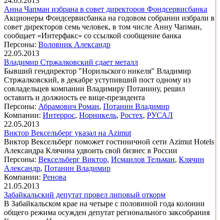
24.05.2013
Анна Чапман избрана в совет директоров Фондсервисбанка
Акционеры Фондсервисбанка на годовом собрании избрали в
совет директоров семь человек, в том числе Анну Чапман,
сообщает «Интерфакс» со ссылкой сообщение банка
Персоны:
Воловник Александр
22.05.2013
Владимир Стржалковский сдает металл
Бывший гендиректор "Норильского никеля" Владимир
Стржалковский, в декабре уступивший пост одному из
совладельцев компании Владимиру Потанину, решил
оставить и должность ее вице-президента
Персоны:
Абрамович Роман
,
Потанин Владимир
Компании:
Интеррос
,
Норникель
,
Ростех
,
РУСАЛ
22.05.2013
Виктор Вексельберг указал на Azimut
Виктор Вексельберг поможет гостиничной сети Azimut Hotels
Александра Клячина удвоить свой бизнес в России
Персоны:
Вексельберг Виктор
,
Исмаилов Тельман
,
Клячин
Александр
,
Потанин Владимир
Компании:
Ренова
21.05.2013
Забайкальский депутат провел липовый откорм
В Забайкальском крае на четыре с половиной года колонии
общего режима осужден депутат регионального заксобрания