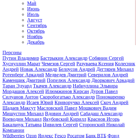
Май
Июнь
Июль
Август
Сентябрь
Октябрь
Ноябрь
Декабрь
Персоны
Путин Владимир
Бастрыкин Александр
Собянин Сергей
Хуснуллин Марат
Чемезов Сергей
Разуваева Ксения
Колесник
Андрей
Новак Александр
Белоусов Андрей
Дегтярев Михаил
Ротенберг Аркадий
Медведев Дмитрий
Северилов Андрей
Каменщик Дмитрий
Попелюх Александр
Дворкович Аркадий
Таран Эдуард
Ткачев Александр
Набиуллина Эльвира
Мордашов Алексей
Илюмжинов Кирсан
Дуров Павел
Силуанов Антон
Скоробогатько Александр
Пономаренко
Александр
Исаев Юрий
Криворучко Алексей
Скоч Андрей
Шадаев Максут
Масловский Павел
Мошкович Вадим
Мишустин Михаил
Вдовин Андрей
Сабадаш Александр
Воеводин Михаил
Якубовский Кирилл
Краснов Игорь
Бакальчук Татьяна
Цивилев Сергей
Сторонский Николай
Компании
Wildberries
Ozon
Яндекс
Fesco
Росатом
Банк ВТБ
Фонд