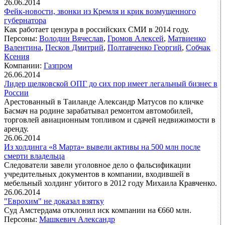
26.06.2014
Фейк-новости, звонки из Кремля и крик возмущенного
губернатора
Как работает цензура в российских СМИ в 2014 году.
Персоны:
Володин Вячеслав
,
Громов Алексей
,
Матвиенко
Валентина
,
Песков Дмитрий
,
Полтавченко Георгий
,
Собчак
Ксения
Компании:
Газпром
26.06.2014
Лидер щелковской ОПГ до сих пор имеет легальный бизнес в
России
Арестованный в Таиланде Александр Матусов по кличке
Басмач на родине зарабатывал ремонтом автомобилей,
торговлей авиационным топливом и сдачей недвижимости в
аренду.
26.06.2014
Из холдинга «8 Марта» вывели активы на 500 млн после
смерти владельца
Следователи завели уголовное дело о фальсификации
учредительных документов в компании, входившей в
мебельный холдинг убитого в 2012 году Михаила Кравченко.
26.06.2014
"Еврохим" не доказал взятку
Суд Амстердама отклонил иск компании на €660 млн.
Персоны:
Машкевич Александр