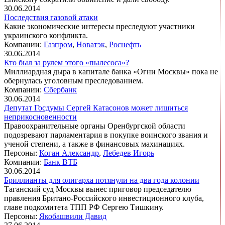
30.06.2014
Последствия газовой атаки
Какие экономические интересы преследуют участники
украинского конфликта.
Компании:
Газпром
,
Новатэк
,
Роснефть
30.06.2014
Кто был за рулем этого «пылесоса»?
Миллиардная дыра в капитале банка «Огни Москвы» пока не
обернулась уголовным преследованием.
Компании:
Сбербанк
30.06.2014
Депутат Госдумы Сергей Катасонов может лишиться
неприкосновенности
Правоохранительные органы Оренбургской области
подозревают парламентария в покупке воинского звания и
ученой степени, а также в финансовых махинациях.
Персоны:
Коган Александр
,
Лебедев Игорь
Компании:
Банк ВТБ
30.06.2014
Бриллианты для олигарха потянули на два года колонии
Таганский суд Москвы вынес приговор председателю
правления Британо-Российского инвестиционного клуба,
главе подкомитета ТПП РФ Сергею Тишкину.
Персоны:
Якобашвили Давид