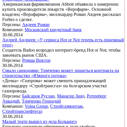
Американская фармкомпания Abbott объявила о намерении
купить производителя лекарств «Верофарм». Основной
владелец «Верофарма», миллиардер Роман Авдеев рассказал
Forbes о сделке.
Персоны:
Авдеев Роман
Компании:
Московский кредитный банк
30.06.2014
Андрей Андреев: «У сервиса Hot or Not теперь есть приемный
отец»
Создатель Badoo возродил интернет-бренд Hot or Not, чтобы
завоевать рынок США.
Персоны:
Ремша Виктор
30.06.2014
Смыло санкциями: Тимченко может лишиться контракта на
строительство «Южного потока»
«Дочка» «Газпрома» может сменить принадлежащий
миллиардеру «Стройтрансгаз» на болгарском участке
газопровода.
Персоны:
Байсаров Руслан
,
Манасир Зияд
,
Ротенберг
Аркадий
,
Тимченко Геннадий
Компании:
Volga Group
,
Стройгазмонтаж
,
Стройтранснефтегаз
30.06.2014
Малый театр вышел из дела Большого
Епископу сократили обвинение и дали свободу.