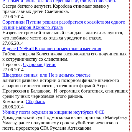
В Тюмени война кланов перешла в духовную плоскость
Сестра беглого депутата Коробова отнимает землю у
православных детей Сметанюка.
27.06.2014
Соратники Путина решили разобраться с хозяйством одного
из вице-мэров Южного Урала
Назревает громкий земельный скандал – жители жалуются,
что любимое место их отдыха уродуют на глазах.
27.06.2014
В деле ГУЭБиПК пошли посмертные изменения
Гибель генерала Колесникова расположила его подчиненных
к сотрудничеству со следствием.
Персоны:
Сугробов Денис
27.06.2014
Шведская свинья, или Не в деньгах счастье
Близится развязка истории о позорном финале шведского
аграрного инвестпроекта, затеянного фирмой Агро
Прогрессия в Балашове. И огромных богатствах, сгинувших
среди тучных черноземов этого района.
Компании:
Сбербанк
26.06.2014
Убийцу поэта осудили за хищение ноутбуков ФСБ
Домодедовский суд Подмосковья вынес приговор Майербеку
Умаеву, ранее получившему срок за убийство чеченского
поэта, проректора СГА Руслана Ахтаханова.