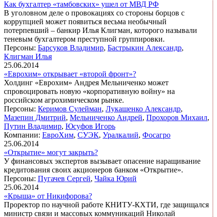
Как бухгалтер «тамбовских» ушел от МВД РФ
В уголовном деле о провокациях со стороны борцов с
коррупцией может появиться весьма необычный
потерпевший – банкир Илья Клигман, которого называли
теневым бухгалтером преступной группировки.
Персоны:
Барсуков Владимир
,
Бастрыкин Александр
,
Клигман Илья
25.06.2014
«Еврохим» открывает «второй фронт»?
Холдинг «Еврохим» Андрея Мельниченко может
спровоцировать новую «корпоративную войну» на
российском агрохимическом рынке.
Персоны:
Керимов Сулейман
,
Лукашенко Александр
,
Мазепин Дмитрий
,
Мельниченко Андрей
,
Прохоров Михаил
,
Путин Владимир
,
Юсуфов Игорь
Компании:
ЕвроХим
,
СУЭК
,
Уралкалий
,
Фосагро
25.06.2014
«Открытие» могут закрыть?
У финансовых экспертов вызывает опасение наращивание
кредитования своих акционеров банком «Открытие».
Персоны:
Пугачев Сергей
,
Чайка Юрий
25.06.2014
«Крыша» от Никифорова?
Проректор по научной работе КНИТУ-КХТИ, где защищался
министр связи и массовых коммуникаций Николай