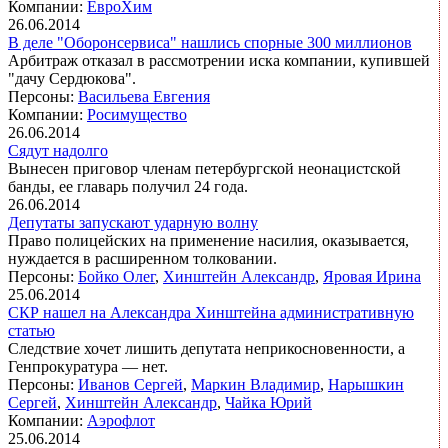
Компании:
ЕвроХим
26.06.2014
В деле "Оборонсервиса" нашлись спорные 300 миллионов
Арбитраж отказал в рассмотрении иска компании, купившей
"дачу Сердюкова".
Персоны:
Васильева Евгения
Компании:
Росимущество
26.06.2014
Сядут надолго
Вынесен приговор членам петербургской неонацистской
банды, ее главарь получил 24 года.
26.06.2014
Депутаты запускают ударную волну
Право полицейских на применение насилия, оказывается,
нуждается в расширенном толковании.
Персоны:
Бойко Олег
,
Хинштейн Александр
,
Яровая Ирина
25.06.2014
СКР нашел на Александра Хинштейна административную
статью
Следствие хочет лишить депутата неприкосновенности, а
Генпрокуратура — нет.
Персоны:
Иванов Сергей
,
Маркин Владимир
,
Нарышкин
Сергей
,
Хинштейн Александр
,
Чайка Юрий
Компании:
Аэрофлот
25.06.2014