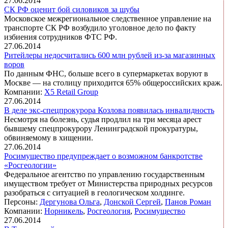
27.06.2014
СК РФ оценит бой силовиков за шубы
Московское межрегиональное следственное управление на
транспорте СК РФ возбудило уголовное дело по факту
избиения сотрудников ФТС РФ.
27.06.2014
Ритейлеры недосчитались 600 млн рублей из-за магазинных
воров
По данным ФНС, больше всего в супермаркетах воруют в
Москве — на столицу приходится 65% общероссийских краж.
Компании:
X5 Retail Group
27.06.2014
В деле экс-спецпрокурора Козлова появилась инвалидность
Несмотря на болезнь, судья продлил на три месяца арест
бывшему спецпрокурору Ленинградской прокуратуры,
обвиняемому в хищении.
27.06.2014
Росимущество предупреждает о возможном банкротстве
«Росгеологии»
Федеральное агентство по управлению государственным
имуществом требует от Министерства природных ресурсов
разобраться с ситуацией в геологическом холдинге.
Персоны:
Дергунова Ольга
,
Донской Сергей
,
Панов Роман
Компании:
Норникель
,
Росгеология
,
Росимущество
27.06.2014