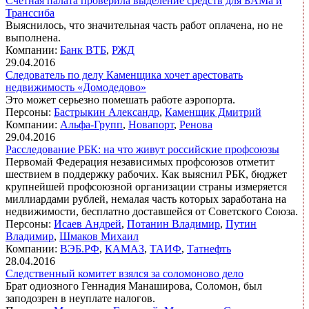
Счетная палата проверила выделение средств для БАМа и
Транссиба
Выяснилось, что значительная часть работ оплачена, но не
выполнена.
Компании:
Банк ВТБ
,
РЖД
29.04.2016
Следователь по делу Каменщика хочет арестовать
недвижимость «Домодедово»
Это может серьезно помешать работе аэропорта.
Персоны:
Бастрыкин Александр
,
Каменщик Дмитрий
Компании:
Альфа-Групп
,
Новапорт
,
Ренова
29.04.2016
Расследование РБК: на что живут российские профсоюзы
Первомай Федерация независимых профсоюзов отметит
шествием в поддержку рабочих. Как выяснил РБК, бюджет
крупнейшей профсоюзной организации страны измеряется
миллиардами рублей, немалая часть которых заработана на
недвижимости, бесплатно доставшейся от Советского Союза.
Персоны:
Исаев Андрей
,
Потанин Владимир
,
Путин
Владимир
,
Шмаков Михаил
Компании:
ВЭБ.РФ
,
КАМАЗ
,
ТАИФ
,
Татнефть
28.04.2016
Следственный комитет взялся за соломоново дело
Брат одиозного Геннадия Манаширова, Соломон, был
заподозрен в неуплате налогов.