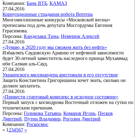
Компании:
Банк ВТБ
,
КАМАЗ
27.04.2016
Коррупционные страдания робота Вертера
Многомиллионные конкурсы «Московской весны»
прописаны под дочь депутата Мосгордумы Евгения
Герасимова.
Персоны:
Канделаки Тина
,
Немерюк Алексей
27.04.2016
«Думаю, в 2020 году мы сможем жить без нефти»
Избавлять Саудовскую Аравию от нефтяной зависимости
будет 30-летний заместитель наследного принца Мухаммад
ибн Салман аль-Сауд.
27.04.2016
Украинского миллиардера арестовали в его отсутствие
Защита Константина Григоришина хочет знать, сколько он
должен заплатить.
27.04.2016
«Привести стартовый комплекс в исходное состояние»
Первый запуск с космодрома Восточный отложен на сутки по
техническим причинам.
Персоны:
Голикова Татьяна
,
Комаров Игорь
,
Песков
Дмитрий
,
Путин Владимир
,
Рогозин Дмитрий
Компании:
Роскосмос
«
1
2
3
4
5
6
7
»