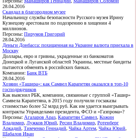
Персоны:
Манаширов Геннадий
,
Манаширов Соломон
28.04.2016
Скандал в благородном музее
Начальницу службы безопасности Русского музея Ирину
Кузнецову арестовали по подозрению в хищении 4
миллионов.
Персоны:
Пирумов Григорий
28.04.2016
Деньги Донбасса: похищенная на Украине валюта приехала в
Москву
Доллары, евро и гривны, украденные из банкоматов
Донецкой и Луганской областей Украины, местные бандиты
пытаются обменять в российских банках.
Компании:
Банк ВТБ
28.04.2016
Хозяин «Ташира»: как Самвел Карапетян оказался в топ-10
господрядчиков
Как выяснил РБК, компании, связанные с группой «Ташир»
Самвела Карапетяна, в 2015 году получили госзаказы
стоимостью более 52 млрд руб. Как им удается выигрывать
контракты Управделами президента, ФСО и «Газпрома»?
Персоны:
Агаларов Араз
,
Карапетян Самвел
,
Кожин
Владимир
,
Лужков Юрий
,
Ресин Владимир
,
Ротенберг
Аркадий
,
Тимченко Геннадий
,
Чайка Артем
,
Чайка Юрий
,
Шабалов Иван