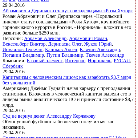
29.04.2016
Абрамович и Дерипаска станут совладельцами «Розы Хутор»
Роман Абрамович и Олег Дерипаска через «Норильский
никель» станут совладельцами «Розы Хутор», крупнейшего
горнолыжного курорта в России. «Норникель» вложит в его
развитие больше $250 млн.
Персоны:
Абрамов Александр
,
Абрамович Роман
,
Вексельберг Виктор
,
Дерипаска Олег
,
Жуков Юрий
,
Исмаилов Тельман
,
Каноков Арсен
,
Клячин Александр
,
Потанин Владимир
,
Путин Владимир
,
Ткачев Александр
Компании:
Базовый элемент
,
Интеррос
,
Норникель
,
РУСАЛ
,
Сбербанк
29.04.2016
Капитализм с человеческим лицом: как заработать $8,7 млрд
без увольнений
Американец Джеймс Гуднайт начал карьеру с преподавания
статистики. Вложения в человеческий капитал вывели его в
лидеры рынка аналитического ПО и принесли состояние $8,7
млрд.
29.04.2016
Суд не вернул денег Александру Кержакову
Обманувший футболиста бизнесмен получил мягкое
наказание.
29.04.2016