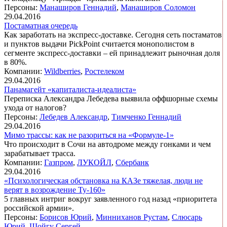
Персоны:
Манаширов Геннадий
,
Манаширов Соломон
29.04.2016
Постаматная очередь
Как заработать на экспресс-доставке. Сегодня сеть постаматов
и пунктов выдачи PickPoint считается монополистом в
сегменте экспресс-доставки – ей принадлежит рыночная доля
в 80%.
Компании:
Wildberries
,
Ростелеком
29.04.2016
Панамагейт «капиталиста-идеалиста»
Переписка Александра Лебедева выявила оффшорные схемы
ухода от налогов?
Персоны:
Лебедев Александр
,
Тимченко Геннадий
29.04.2016
Мимо трассы: как не разориться на «Формуле-1»
Что происходит в Сочи на автодроме между гонками и чем
зарабатывает трасса.
Компании:
Газпром
,
ЛУКОЙЛ
,
Сбербанк
29.04.2016
«Психологическая обстановка на КАЗе тяжелая, люди не
верят в возрождение Ту-160»
5 главных интриг вокруг заявленного год назад «приоритета
российской армии».
Персоны:
Борисов Юрий
,
Минниханов Рустам
,
Слюсарь
Юрий
,
Шойгу Сергей