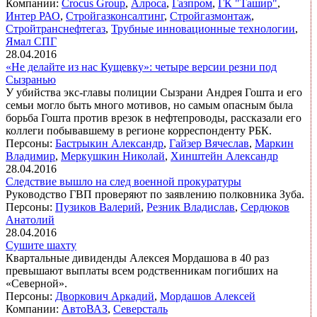
Компании:
Crocus Group
,
Алроса
,
Газпром
,
ГК "Ташир"
,
Интер РАО
,
Стройгазконсалтинг
,
Стройгазмонтаж
,
Стройтранснефтегаз
,
Трубные инновационные технологии
,
Ямал СПГ
28.04.2016
«Не делайте из нас Кущевку»: четыре версии резни под
Сызранью
У убийства экс-главы полиции Сызрани Андрея Гошта и его
семьи могло быть много мотивов, но самым опасным была
борьба Гошта против врезок в нефтепроводы, рассказали его
коллеги побывавшему в регионе корреспонденту РБК.
Персоны:
Бастрыкин Александр
,
Гайзер Вячеслав
,
Маркин
Владимир
,
Меркушкин Николай
,
Хинштейн Александр
28.04.2016
Следствие вышло на след военной прокуратуры
Руководство ГВП проверяют по заявлению полковника Зуба.
Персоны:
Пузиков Валерий
,
Резник Владислав
,
Сердюков
Анатолий
28.04.2016
Сушите шахту
Квартальные дивиденды Алексея Мордашова в 40 раз
превышают выплаты всем родственникам погибших на
«Северной».
Персоны:
Дворкович Аркадий
,
Мордашов Алексей
Компании:
АвтоВАЗ
,
Северсталь