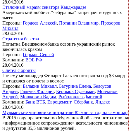
28.04.2016
Эталонный маразм сенатора Кавджарадзе
Американский лоббист-"чебурашка" запрещает воздушных
змеев.
Персоны:
Гордеев Алексей
,
Потанин Владимир
,
Прохоров
Михаил
28.04.2016
Стратегия бегства
Попытка Внешэкономбанка освоить украинский рынок
закончилась крахом
Персоны:
Горьков Сергей
Компании:
ВЭБ.РФ
28.04.2016
Слетел с орбиты
Почему миллиардер Филарет Гальчев потерял за год $3 млрд
и отказался от полета в космос
Персоны:
Балакин Михаил
,
Батурина Елена
,
Белоусов
Андрей
,
Гальчев Филарет
,
Керимов Сулейман
,
Молчанов
Андрей
,
Мошкович Вадим
,
Рыболовлев Дмитрий
Компании:
Банк ВТБ
,
Евроцемент
,
Сбербанк
,
Яндекс
28.04.2016
Мурманские чиновники потратили 85 млн за год на самопиар
В 2015 году правительство Мурманской области потратило на
«информационное сопровождение» деятельности чиновников
и депутатов 85,5 миллионов рублей.