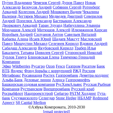
Путин Владимир
Чемезов Сергей
Дуров Павел
Новак
Александр
Белоусов Андрей
Собянин Сергей
Ротенберг
Аркадий
Колесник Андрей
Мошкович Вадим
Чекалина
Валерия
Дегтярев Михаил
Медведев Дмитрий
Северилов
Андрей
Попелюх Александр
Бастрыкин Александр
Дворкович Аркадий
Таран Эдуард
Набиуллина Эльвира
Мордашов Алексей
Митюшов Алексей
Илюмжинов Кирсан
Воробьев Андрей
Силуанов Антон
Савельев Виталий
Кабаева Алина
Исаев Юрий
Шадаев Максут
Масловский
Павел
Мишустин Михаил
Селезнев Кирилл
Вдовин Андрей
Сабадаш Александр
Якубовский Кирилл
Трабер Илья
Бакальчук Татьяна
Цивилев Сергей
Сторонский Николай
Турлов Тимур
Блиновская Елена
Тимченко Геннадий
Компании
Эфко
Wildberries
Русагро
Ozon
Fesco
Газпром
Росатом
Банк
ВТБ
Яндекс
Фонд борьбы с коррупцией
РЖД
Росхим
Метафракс
Росавиация
Ростех
Газпромбанк
Деметра-холдинг
Альфа-Банк
Деловые линии
Алроса
Газпромнефть
Башкирская содовая компания
РусХимАльянс
Русская Рыбная
Компания
Рустранском
Внешпромбанк
Русский краб
Росрыбфлот
Нацпроектстрой
Сибагро
РАТМ Холдинг
Гута-
банк
Сусуманзолото
Селигдар
Stone Hedge
НБАМР
Redmond
Арнест
S8 Capital
Merlion
©Азбука Компромата, 2010-2030
[email protected]