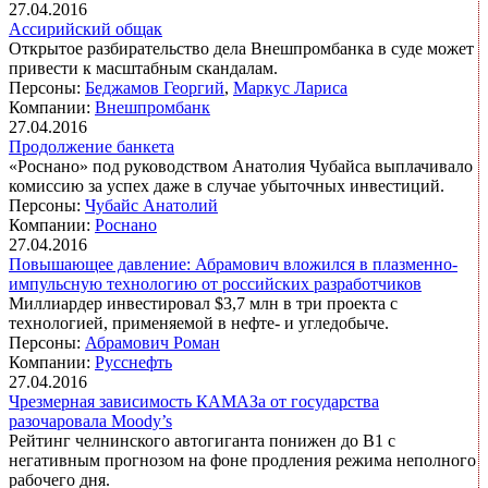
27.04.2016
Ассирийский общак
Открытое разбирательство дела Внешпромбанка в суде может
привести к масштабным скандалам.
Персоны:
Беджамов Георгий
,
Маркус Лариса
Компании:
Внешпромбанк
27.04.2016
Продолжение банкета
«Роснано» под руководством Анатолия Чубайса выплачивало
комиссию за успех даже в случае убыточных инвестиций.
Персоны:
Чубайс Анатолий
Компании:
Роснано
27.04.2016
Повышающее давление: Абрамович вложился в плазменно-
импульсную технологию от российских разработчиков
Миллиардер инвестировал $3,7 млн в три проекта с
технологией, применяемой в нефте- и угледобыче.
Персоны:
Абрамович Роман
Компании:
Русснефть
27.04.2016
Чрезмерная зависимость КАМАЗа от государства
разочаровала Moody’s
Рейтинг челнинского автогиганта понижен до B1 c
негативным прогнозом на фоне продления режима неполного
рабочего дня.