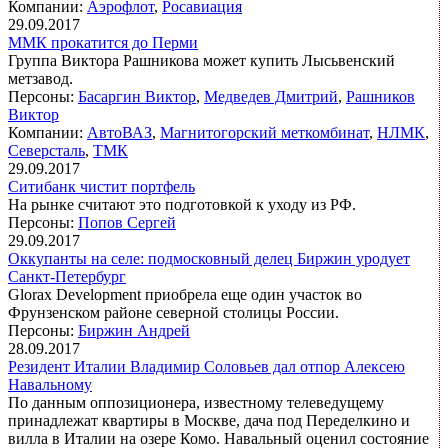
Компании:
Аэрофлот
,
Росавиация
29.09.2017
ММК прокатится до Перми
Группа Виктора Рашникова может купить Лысьвенский
метзавод.
Персоны:
Басаргин Виктор
,
Медведев Дмитрий
,
Рашников
Виктор
Компании:
АвтоВАЗ
,
Магнитогорский меткомбинат
,
НЛМК
,
Северсталь
,
ТМК
29.09.2017
Ситибанк чистит портфель
На рынке считают это подготовкой к уходу из РФ.
Персоны:
Попов Сергей
29.09.2017
Оккупанты на селе: подмосковный делец Биржин уродует
Санкт-Петербург
Glorax Development приобрела еще один участок во
Фрунзенском районе северной столицы России.
Персоны:
Биржин Андрей
28.09.2017
Резидент Италии Владимир Соловьев дал отпор Алексею
Навальному
По данным оппозиционера, известному телеведущему
принадлежат квартиры в Москве, дача под Переделкино и
вилла в Италии на озере Комо. Навальный оценил состояние