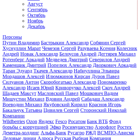
Август
Сентябрь
Октябрь
Ноябрь
Декабрь
Персоны
Путин Владимир
Бастрыкин Александр
Собянин Сергей
Хуснуллин Марат
Чемезов Сергей
Разуваева Ксения
Колесник
Андрей
Новак Александр
Белоусов Андрей
Дегтярев Михаил
Ротенберг Аркадий
Медведев Дмитрий
Северилов Андрей
Каменщик Дмитрий
Попелюх Александр
Дворкович Аркадий
Таран Эдуард
Ткачев Александр
Набиуллина Эльвира
Мордашов Алексей
Илюмжинов Кирсан
Дуров Павел
Силуанов Антон
Скоробогатько Александр
Пономаренко
Александр
Исаев Юрий
Криворучко Алексей
Скоч Андрей
Шадаев Максут
Масловский Павел
Мошкович Вадим
Мишустин Михаил
Вдовин Андрей
Сабадаш Александр
Воеводин Михаил
Якубовский Кирилл
Краснов Игорь
Бакальчук Татьяна
Цивилев Сергей
Сторонский Николай
Компании
Wildberries
Ozon
Яндекс
Fesco
Росатом
Банк ВТБ
Фонд
борьбы с коррупцией
Эфко
Росимущество
Аэрофлот
Ростех
Деметра-холдинг
Альфа-Банк
Русагро
РЖД
ВСМПО-Ависма
Деловые линии
Алроса
Русская Рыбная Компания