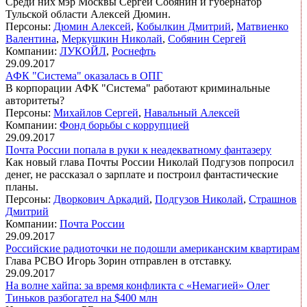
Среди них мэр Москвы Сергей Собянин и губернатор
Тульской области Алексей Дюмин.
Персоны:
Дюмин Алексей
,
Кобылкин Дмитрий
,
Матвиенко
Валентина
,
Меркушкин Николай
,
Собянин Сергей
Компании:
ЛУКОЙЛ
,
Роснефть
29.09.2017
АФК "Система" оказалась в ОПГ
В корпорации АФК "Система" работают криминальные
авторитеты?
Персоны:
Михайлов Сергей
,
Навальный Алексей
Компании:
Фонд борьбы с коррупцией
29.09.2017
Почта России попала в руки к неадекватному фантазеру
Как новый глава Почты России Николай Подгузов попросил
денег, не рассказал о зарплате и построил фантастические
планы.
Персоны:
Дворкович Аркадий
,
Подгузов Николай
,
Страшнов
Дмитрий
Компании:
Почта России
29.09.2017
Российские радиоточки не подошли американским квартирам
Глава РСВО Игорь Зорин отправлен в отставку.
29.09.2017
На волне хайпа: за время конфликта с «Немагией» Олег
Тиньков разбогател на $400 млн