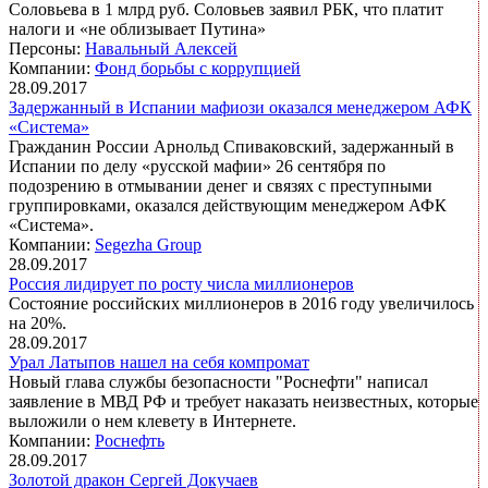
Соловьева в 1 млрд руб. Соловьев заявил РБК, что платит
налоги и «не облизывает Путина»
Персоны:
Навальный Алексей
Компании:
Фонд борьбы с коррупцией
28.09.2017
Задержанный в Испании мафиози оказался менеджером АФК
«Система»
Гражданин России Арнольд Спиваковский, задержанный в
Испании по делу «русской мафии» 26 сентября по
подозрению в отмывании денег и связях с преступными
группировками, оказался действующим менеджером АФК
«Система».
Компании:
Segezha Group
28.09.2017
Россия лидирует по росту числа миллионеров
Состояние российских миллионеров в 2016 году увеличилось
на 20%.
28.09.2017
Урал Латыпов нашел на себя компромат
Новый глава службы безопасности "Роснефти" написал
заявление в МВД РФ и требует наказать неизвестных, которые
выложили о нем клевету в Интернете.
Компании:
Роснефть
28.09.2017
Золотой дракон Сергей Докучаев