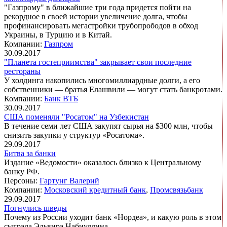
"Газпрому" в ближайшие три года придется пойти на
рекордное в своей истории увеличение долга, чтобы
профинансировать мегастройки трубопрободов в обход
Украины, в Турцию и в Китай.
Компании:
Газпром
30.09.2017
"Планета гостеприимства" закрывает свои последние
рестораны
У холдинга накопились многомиллиардные долги, а его
собственники — братья Елашвили — могут стать банкротами.
Компании:
Банк ВТБ
30.09.2017
США поменяли "Росатом" на Узбекистан
В течение семи лет США закупят сырья на $300 млн, чтобы
снизить закупки у структур «Росатома».
29.09.2017
Битва за банки
Издание «Ведомости» оказалось близко к Центральному
банку РФ.
Персоны:
Гартунг Валерий
Компании:
Московский кредитный банк
,
Промсвязьбанк
29.09.2017
Погнулись шведы
Почему из России уходит банк «Нордеа», и какую роль в этом
сыграла Эльвира Набиуллина.