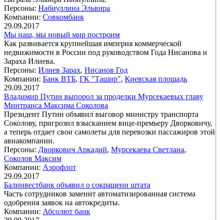
Персоны:
Набиуллина Эльвира
Компании:
Совкомбанк
29.09.2017
Мы наш, мы новый мир построим
Как развивается крупнейшая империя коммерческой
недвижимости в России под руководством Года Нисанова и
Зараха Илиева.
Персоны:
Илиев Зарах
,
Нисанов Год
Компании:
Банк ВТБ
,
ГК "Ташир"
,
Киевская площадь
29.09.2017
Владимир Путин выпорол за проделки Мурсекаевых главу
Минтранса Максима Соколова
Президент Путин объявил выговор министру транспорта
Соколову, пригрозил взысканием вице-премьеру Дворковичу,
а теперь отдает свои самолеты для перевозки пассажиров этой
авиакомпании.
Персоны:
Дворкович Аркадий
,
Мурсекаева Светлана
,
Соколов Максим
Компании:
Аэрофлот
29.09.2017
Балинвестбанк объявил о сокращени штата
Часть сотрудников заменит автоматизированная система
одобрения заявок на автокредиты.
Компании:
Абсолют банк