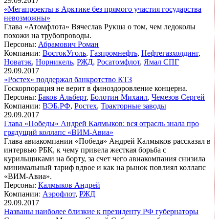
29.09.2017
«Мегапроекты в Арктике без прямого участия государства
невозможны»
Глава «Атомфлота» Вячеслав Рукша о том, чем ледоколы
похожи на трубопроводы.
Персоны:
Абрамович Роман
Компании:
ВостокУголь
,
Газпромнефть
,
Нефтегазхолдинг
,
Новатэк
,
Норникель
,
РЖД
,
Росатомфлот
,
Ямал СПГ
29.09.2017
«Ростех» поддержал банкротство КТЗ
Госкорпорация не верит в финоздоровление концерна.
Персоны:
Баков Альберт
,
Болотин Михаил
,
Чемезов Сергей
Компании:
ВЭБ.РФ
,
Ростех
,
Тракторные заводы
29.09.2017
Глава «Победы» Андрей Калмыков: вся отрасль знала про
грядущий коллапс «ВИМ-Авиа»
Глава авиакомпании «Победа» Андрей Калмыков рассказал в
интервью РБК, к чему привела жесткая борьба с
курильщиками на борту, за счет чего авиакомпания снизила
минимальный тариф вдвое и как на рынок повлиял коллапс
«ВИМ-Авиа».
Персоны:
Калмыков Андрей
Компании:
Аэрофлот
,
РЖД
29.09.2017
Названы наиболее близкие к президенту РФ губернаторы