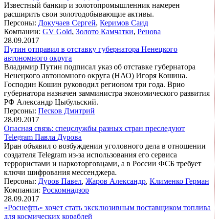
Известный банкир и золотопромышленник намерен
расширить свои золотодобывающие активы.
Персоны:
Докучаев Сергей
,
Керимов Саид
Компании:
GV Gold
,
Золото Камчатки
,
Ренова
28.09.2017
Путин отправил в отставку губернатора Ненецкого
автономного округа
Владимир Путин подписал указ об отставке губернатора
Ненецкого автономного округа (НАО) Игоря Кошина.
Господин Кошин руководил регионом три года. Врио
губернатора назначен замминистра экономического развития
РФ Александр Цыбульский.
Персоны:
Песков Дмитрий
28.09.2017
Опасная связь: спецслужбы разных стран преследуют
Telegram Павла Дурова
Иран объявил о возбуждении уголовного дела в отношении
создателя Telegram из-за использования его сервиса
террористами и наркоторговцами, а в России ФСБ требует
ключи шифрования мессенджера.
Персоны:
Дуров Павел
,
Жаров Александр
,
Клименко Герман
Компании:
Роскомнадзор
28.09.2017
«Роснефть» хочет стать эксклюзивным поставщиком топлива
для космических кораблей