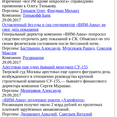
Изречение «все PR кроме некролога» справедливо
применимо к Олегу Тинькову.
Персоны:
Тиньков Олег
,
Фридман Михаил
Компании:
Тинькофф Банк
29.09.2017
Оставленный без еды и сна гендиректор «ВИМ-Авиа» не
смог дать показания
Генеральный директор компании «ВИМ-Авиа» попросил
следствие отсрочить дачу показаний в СК. Объяснил он это
своим физическим состоянием после бессонной ночи.
Персоны:
Бастрыкин Александр
,
Мурсекаев Рашид
,
Соколов
Максим
Компании:
Росавиация
29.09.2017
Арестован еще один бывший менеджер СУ-155
Тверской суд Москвы арестовал еще одного фигуранта дела,
возбужденного в отношении руководства крупной
строительной компании СУ-155,— бывшего финансового
директора компании Сергея Мурашко.
Персоны:
Мещеряков Александр
29.09.2017
«ВИМ-Авиа» поддержат роялти «Аэрофлота»
Росавиация получит около 2 млрд рублей из пролетных
платежей зарубежных авиакомпаний.
Персоны:
Дворкович Аркадий
,
Савельев Виталий