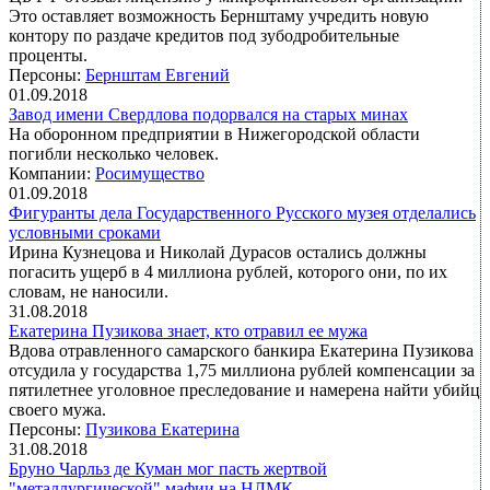
Это оставляет возможность Бернштаму учредить новую
контору по раздаче кредитов под зубодробительные
проценты.
Персоны:
Бернштам Евгений
01.09.2018
Завод имени Свердлова подорвался на старых минах
На оборонном предприятии в Нижегородской области
погибли несколько человек.
Компании:
Росимущество
01.09.2018
Фигуранты дела Государственного Русского музея отделались
условными сроками
Ирина Кузнецова и Николай Дурасов остались должны
погасить ущерб в 4 миллиона рублей, которого они, по их
словам, не наносили.
31.08.2018
Екатерина Пузикова знает, кто отравил ее мужа
Вдова отравленного самарского банкира Екатерина Пузикова
отсудила у государства 1,75 миллиона рублей компенсации за
пятилетнее уголовное преследование и намерена найти убийц
своего мужа.
Персоны:
Пузикова Екатерина
31.08.2018
Бруно Чарльз де Куман мог пасть жертвой
"металлургической" мафии на НЛМК