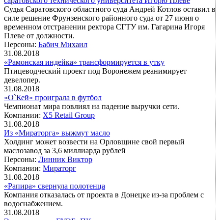
саратовского технического университета Игорю Плеве
Судья Саратовского областного суда Андрей Котлов оставил в
силе решение Фрунзенского районного суда от 27 июня о
временном отстранении ректора СГТУ им. Гагарина Игоря
Плеве от должности.
Персоны:
Бабич Михаил
31.08.2018
«Рамонская индейка» трансформируется в утку
Птицеводческий проект под Воронежем реанимирует
девелопер.
31.08.2018
«О`Кей» проиграла в футбол
Чемпионат мира повлиял на падение выручки сети.
Компании:
X5 Retail Group
31.08.2018
Из «Мираторга» выжмут масло
Холдинг может возвести на Орловщине свой первый
маслозавод за 3,6 миллиарда рублей
Персоны:
Линник Виктор
Компании:
Мираторг
31.08.2018
«Рапира» свернула полотенца
Компания отказалась от проекта в Донецке из-за проблем с
водоснабжением.
31.08.2018