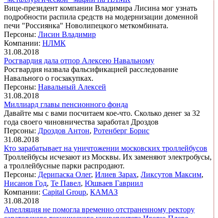
Вице-президент компании Владимира Лисина мог узнать
подробности распила средств на модернизации доменной
печи "Россиянка" Новолипецкого меткомбината.
Персоны:
Лисин Владимир
Компании:
НЛМК
31.08.2018
Росгвардия дала отпор Алексею Навальному
Росгвардия назвала фальсификацией расследование
Навального о госзакупках.
Персоны:
Навальный Алексей
31.08.2018
Миллиард главы пенсионного фонда
Давайте мы с вами посчитаем кое-что. Сколько денег за 32
года своего чиновничества заработал Дроздов
Персоны:
Дроздов Антон
,
Ротенберг Борис
31.08.2018
Кто зарабатывает на уничтожении московских троллейбусов
Троллейбусы исчезают из Москвы. Их заменяют электробусы,
а троллейбусные парки распродают.
Персоны:
Дерипаска Олег
,
Илиев Зарах
,
Ликсутов Максим
,
Нисанов Год
,
Те Павел
,
Юшваев Гавриил
Компании:
Capital Group
,
КАМАЗ
31.08.2018
Апелляция не помогла временно отстраненному ректору