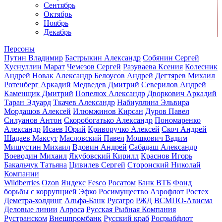
Сентябрь
Октябрь
Ноябрь
Декабрь
Персоны
Путин Владимир
Бастрыкин Александр
Собянин Сергей
Хуснуллин Марат
Чемезов Сергей
Разуваева Ксения
Колесник
Андрей
Новак Александр
Белоусов Андрей
Дегтярев Михаил
Ротенберг Аркадий
Медведев Дмитрий
Северилов Андрей
Каменщик Дмитрий
Попелюх Александр
Дворкович Аркадий
Таран Эдуард
Ткачев Александр
Набиуллина Эльвира
Мордашов Алексей
Илюмжинов Кирсан
Дуров Павел
Силуанов Антон
Скоробогатько Александр
Пономаренко
Александр
Исаев Юрий
Криворучко Алексей
Скоч Андрей
Шадаев Максут
Масловский Павел
Мошкович Вадим
Мишустин Михаил
Вдовин Андрей
Сабадаш Александр
Воеводин Михаил
Якубовский Кирилл
Краснов Игорь
Бакальчук Татьяна
Цивилев Сергей
Сторонский Николай
Компании
Wildberries
Ozon
Яндекс
Fesco
Росатом
Банк ВТБ
Фонд
борьбы с коррупцией
Эфко
Росимущество
Аэрофлот
Ростех
Деметра-холдинг
Альфа-Банк
Русагро
РЖД
ВСМПО-Ависма
Деловые линии
Алроса
Русская Рыбная Компания
Рустранском
Внешпромбанк
Русский краб
Росрыбфлот