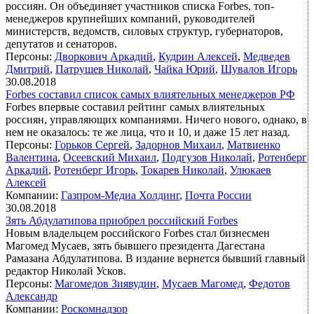
россиян. Он объединяет участников списка Forbes, топ-
менеджеров крупнейших компаний, руководителей
министерств, ведомств, силовых структур, губернаторов,
депутатов и сенаторов.
Персоны:
Дворкович Аркадий
,
Кудрин Алексей
,
Медведев
Дмитрий
,
Патрушев Николай
,
Чайка Юрий
,
Шувалов Игорь
30.08.2018
Forbes составил список самых влиятельных менеджеров РФ
Forbes впервые составил рейтинг самых влиятельных
россиян, управляющих компаниями. Ничего нового, однако, в
нем не оказалось: те же лица, что и 10, и даже 15 лет назад.
Персоны:
Горьков Сергей
,
Задорнов Михаил
,
Матвиенко
Валентина
,
Осеевский Михаил
,
Подгузов Николай
,
Ротенберг
Аркадий
,
Ротенберг Игорь
,
Токарев Николай
,
Улюкаев
Алексей
Компании:
Газпром-Медиа Холдинг
,
Почта России
30.08.2018
Зять Абдулатипова приобрел российский Forbes
Новым владельцем российского Forbes стал бизнесмен
Магомед Мусаев, зять бывшего президента Дагестана
Рамазана Абдулатипова. В издание вернется бывший главный
редактор Николай Усков.
Персоны:
Магомедов Зиявудин
,
Мусаев Магомед
,
Федотов
Александр
Компании:
Роскомнадзор