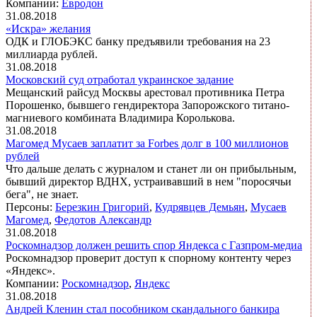
Компании:
Евродон
31.08.2018
«Искра» желания
ОДК и ГЛОБЭКС банку предъявили требования на 23
миллиарда рублей.
31.08.2018
Московский суд отработал украинское задание
Мещанский райсуд Москвы арестовал противника Петра
Порошенко, бывшего гендиректора Запорожского титано-
магниевого комбината Владимира Королькова.
31.08.2018
Магомед Мусаев заплатит за Forbes долг в 100 миллионов
рублей
Что дальше делать с журналом и станет ли он прибыльным,
бывший директор ВДНХ, устраивавший в нем "поросячьи
бега", не знает.
Персоны:
Березкин Григорий
,
Кудрявцев Демьян
,
Мусаев
Магомед
,
Федотов Александр
31.08.2018
Роскомнадзор должен решить спор Яндекса с Газпром-медиа
Роскомнадзор проверит доступ к спорному контенту через
«Яндекс».
Компании:
Роскомнадзор
,
Яндекс
31.08.2018
Андрей Кленин стал пособником скандального банкира