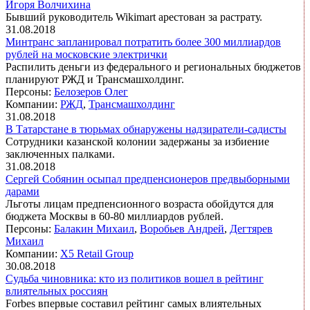
Игоря Волчихина
Бывший руководитель Wikimart арестован за растрату.
31.08.2018
Минтранс запланировал потратить более 300 миллиардов
рублей на московские электрички
Распилить деньги из федерального и региональных бюджетов
планируют РЖД и Трансмашхолдинг.
Персоны:
Белозеров Олег
Компании:
РЖД
,
Трансмашхолдинг
31.08.2018
В Татарстане в тюрьмах обнаружены надзиратели-садисты
Сотрудники казанской колонии задержаны за избиение
заключенных палками.
31.08.2018
Сергей Собянин осыпал предпенсионеров предвыборными
дарами
Льготы лицам предпенсионного возраста обойдутся для
бюджета Москвы в 60-80 миллиардов рублей.
Персоны:
Балакин Михаил
,
Воробьев Андрей
,
Дегтярев
Михаил
Компании:
X5 Retail Group
30.08.2018
Судьба чиновника: кто из политиков вошел в рейтинг
влиятельных россиян
Forbes впервые составил рейтинг самых влиятельных