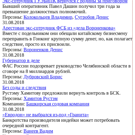
Экс-сотрудник ГУЭБиПК вернулся с родины за приговором
Бывший оперативник Павел Дашин получил три года за
превышение должностных полномочий.
Персоны:
Колокольцев Владимир
,
Сугробов Денис
31.08.2018
Арестован экс-сотрудник ФСБ из «дела Вороненкова»
Вместе с подельником они обещали китайскому бизнесмену
переправить в Гонконг крупную сумму денег, но, как полагает
следствие, просто их присвоили.
Персоны:
Вороненков Денис
31.08.2018
Губернатор в деле
ФАС России подозревает руководство Челябинской области в
сговоре на 8 миллиардов рублей.
Персоны:
Дубровский Борис
31.08.2018
Без соды и следствия
Рустэму Хамитову предложили вернуть контроль в БСК.
Персоны:
Хамитов Рустэм
Компании:
Башкирская содовая компания
31.08.2018
«Евродон» не выбрался из-под «Гранита»
Банкротства производителя индейки может потребовать
очередной контрагент.
Персоны:
Ванеев Вадим