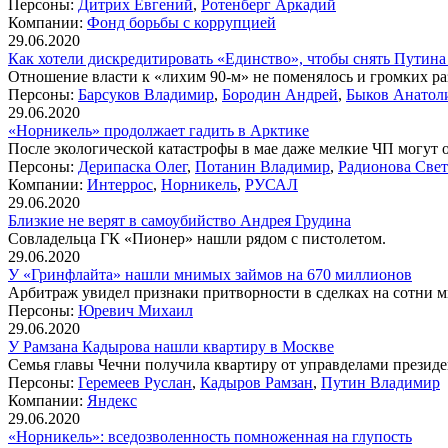
Персоны:
Дитрих Евгений
,
Ротенберг Аркадий
Компании:
Фонд борьбы с коррупцией
29.06.2020
Как хотели дискредитировать «Единство», чтобы снять Путина
Отношение власти к «лихим 90-м» не поменялось и громких ра
Персоны:
Барсуков Владимир
,
Бородин Андрей
,
Быков Анатол
29.06.2020
«Норникель» продолжает гадить в Арктике
После экологической катастрофы в мае даже мелкие ЧП могут о
Персоны:
Дерипаска Олег
,
Потанин Владимир
,
Радионова Свет
Компании:
Интеррос
,
Норникель
,
РУСАЛ
29.06.2020
Близкие не верят в самоубийство Андрея Грудина
Совладельца ГК «Пионер» нашли рядом с пистолетом.
29.06.2020
У «Гринфлайта» нашли мнимых займов на 670 миллионов
Арбитраж увидел признаки притворности в сделках на сотни 
Персоны:
Юревич Михаил
29.06.2020
У Рамзана Кадырова нашли квартиру в Москве
Семья главы Чечни получила квартиру от управделами президе
Персоны:
Геремеев Руслан
,
Кадыров Рамзан
,
Путин Владимир
Компании:
Яндекс
29.06.2020
«Норникель»: вседозволенность помноженная на глупость