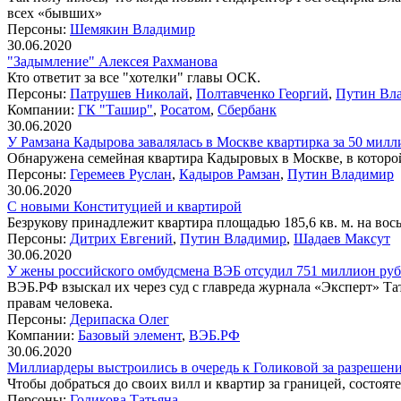
всех «бывших»
Персоны:
Шемякин Владимир
30.06.2020
"Задымление" Алексея Рахманова
Кто ответит за все "хотелки" главы ОСК.
Персоны:
Патрушев Николай
,
Полтавченко Георгий
,
Путин Вл
Компании:
ГК "Ташир"
,
Росатом
,
Сбербанк
30.06.2020
У Рамзана Кадырова завалялась в Москве квартирка за 50 мил
Обнаружена семейная квартира Кадыровых в Москве, в которой
Персоны:
Геремеев Руслан
,
Кадыров Рамзан
,
Путин Владимир
30.06.2020
С новыми Конституцией и квартирой
Безрукову принадлежит квартира площадью 185,6 кв. м. на вос
Персоны:
Дитрих Евгений
,
Путин Владимир
,
Шадаев Максут
30.06.2020
У жены российского омбудсмена ВЭБ отсудил 751 миллион ру
ВЭБ.РФ взыскал их через суд с главреда журнала «Эксперт» Та
правам человека.
Персоны:
Дерипаска Олег
Компании:
Базовый элемент
,
ВЭБ.РФ
30.06.2020
Миллиардеры выстроились в очередь к Голиковой за разрешен
Чтобы добраться до своих вилл и квартир за границей, состоя
Персоны:
Голикова Татьяна