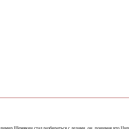
адимир Шемякин стал разбираться с делами, он, понимая что Ци