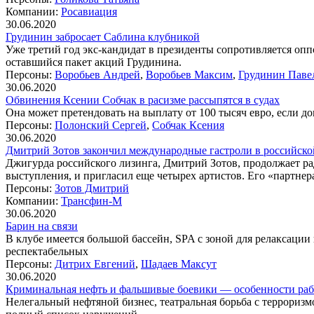
Компании:
Росавиация
30.06.2020
Грудинин забросает Саблина клубникой
Уже третий год экс-кандидат в президенты сопротивляется опп
оставшийся пакет акций Грудинина.
Персоны:
Воробьев Андрей
,
Воробьев Максим
,
Грудинин Паве
30.06.2020
Обвинения Ксении Собчак в расизме рассыпятся в судах
Она может претендовать на выплату от 100 тысяч евро, если до
Персоны:
Полонский Сергей
,
Собчак Ксения
30.06.2020
Дмитрий Зотов закончил международные гастроли в российск
Джигурда российского лизинга, Дмитрий Зотов, продолжает ра
выступления, и пригласил еще четырех артистов. Его «партнер
Персоны:
Зотов Дмитрий
Компании:
Трансфин-М
30.06.2020
Барин на связи
В клубе имеется большой бассейн, SPA с зоной для релаксации
респектабельных
Персоны:
Дитрих Евгений
,
Шадаев Максут
30.06.2020
Криминальная нефть и фальшивые боевики — особенности ра
Нелегальный нефтяной бизнес, театральная борьба с террориз