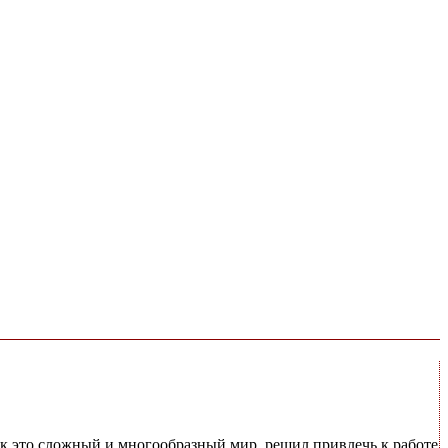
рк это сложный и многообразный мир, решил привлечь к работе