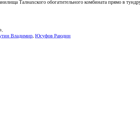
нилища Талнахского обогатительного комбината прямо в тундру,
Ф.
утин Владимир
,
Юсуфов Раюдин