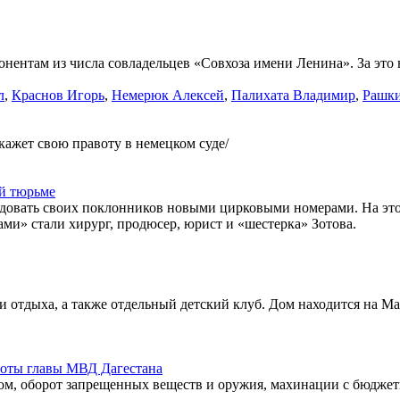
онентам из числа совладельцев «Совхоза имени Ленина». За это 
л
,
Краснов Игорь
,
Немерюк Алексей
,
Палихата Владимир
,
Рашки
кажет свою правоту в немецком суде/
ой тюрьме
довать своих поклонников новыми цирковыми номерами. На этот 
ами» стали хирург, продюсер, юрист и «шестерка» Зотова.
 и отдыха, а также отдельный детский клуб. Дом находится на 
боты главы МВД Дагестана
мом, оборот запрещенных веществ и оружия, махинации с бюдже