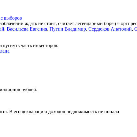
 с выборов
зоблачений ждать не стоит, считает легендарный борец с оргпр
ий
,
Васильева Евгения
,
Путин Владимир
,
Сердюков Анатолий
,
С
тпугнуть часть инвесторов.
лана
миллионов рублей.
нта. В его декларацию доходов недвижимость не попала