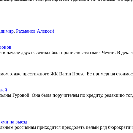
адимир
,
Рахманов Алексей
лионов
 в начале двухтысячных был прописан сам глава Чечни. В деклар
ьмом этаже престижного ЖК Barrin House. Ее примерная стоимост
блей
тьяны Гуровой. Она была поручителем по кредиту, редакцию тогд
иями на выезд
тельным россиянам приходится преодолеть целый ряд бюрократич