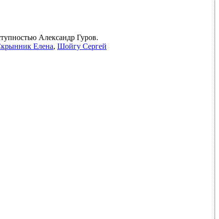
еступностью Александр Гуров.
крынник Елена
,
Шойгу Сергей