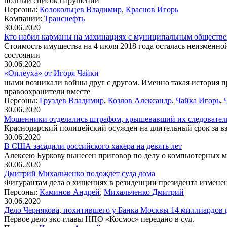
полный список нарушений
Персоны:
Колокольцев Владимир
,
Краснов Игорь
Компании:
Транснефть
30.06.2020
Кто набил карманы на махинациях с муниципальным обществ
Стоимость имущества на 4 июля 2018 года осталась неизменно
состоянии
30.06.2020
«Оплеуха» от Игоря Чайки
ными возникали войны друг с другом. Именно такая история пр
правоохранители вместе
Персоны:
Груздев Владимир
,
Козлов Александр
,
Чайка Игорь
,
30.06.2020
Мошенники отделались штрафом, крышевавший их следователь
Краснодарский полицейский осужден на длительный срок за вз
30.06.2020
В США засадили российского хакера на девять лет
Алексею Буркову вынесен приговор по делу о компьютерных м
30.06.2020
Дмитрий Михальченко подождет суда дома
Фигурантам дела о хищениях в резиденции президента изменен
Персоны:
Каминов Андрей
,
Михальченко Дмитрий
30.06.2020
Дело Чернякова, похитившего у Банка Москвы 14 миллиардов 
Первое дело экс-главы НПО «Космос» передано в суд.