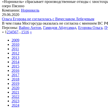
«Норникель» сбрасывает производственные отходы с хвостохра
озеро Пясино
Компании:
Норникель
29.06.2020
Ольга Егорова не согласилась с Вячеславом Лебедевым
В чем глава Мосгорсуда оказалась не согласна с мнением ВС Р
Персоны:
Вайно Антон
,
Гамидов Абдусамад
,
Егорова Ольга
,
П
«
1
2
3
4
5
6
7
...
15
16
»
2009
2010
2011
2012
2013
2014
2015
2016
2017
2018
2019
2020
2021
2022
2023
2024