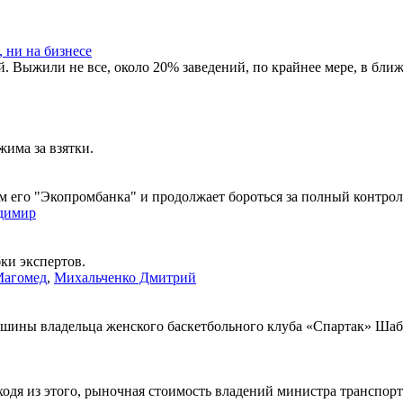
 ни на бизнесе
. Выжили не все, около 20% заведений, по крайнее мере, в бли
има за взятки.
ам его "Экопромбанка" и продолжает бороться за полный контро
димир
ки экспертов.
Магомед
,
Михальченко Дмитрий
ашины владельца женского баскетбольного клуба «Спартак» Шабт
Исходя из этого, рыночная стоимость владений министра транспор