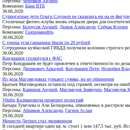
Персоны:
Черняков Андрей
Компании:
Банк ВТБ
30.06.2020
Суррогатные дети Ольги Слуцкер не сказались ни на ее фигуре,
Столичные фитнес-клубы вновь открыли двери для посетителей
Персоны:
Белоусов Андрей
,
Дюков Александр
,
Собчак Ксения
Компании:
Газпромнефть
30.06.2020
С тонны угля гаишники брали по 20 рублей
Сотрудники кузбасской ГИБДД получили колонию строгого реж
30.06.2020
Кондрашев столкнулся с ФАС
Петр Кондрашев не будет привлечен к ответственности по дел
Персоны:
Дворкович Аркадий
,
Кондрашев Петр
,
Нелюбин Вла
30.06.2020
Из дела Магомедовых утекают суммы, но не обвинения
Братьев Магомедовых оставили под стражей, несмотря на ошиб
Персоны:
Каминов Андрей
,
Магомедов Зиявудин
,
Магомедов 
30.06.2020
Убийц Калмановича проверит полиграф
Батыра Тумгоева и Али Белхороева, обвиняемых в расстреле м
Персоны:
Абрамов Александр
,
Гагиев Аслан
29.06.2020
Министр Дитрих стал дворянином
В соседней квартире один кв. м. стоит 1 млн 147,5 тыс. руб. 