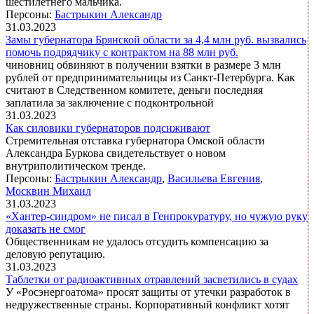
шестилетнего мальчика.
Персоны:
Бастрыкин Александр
31.03.2023
Замы губернатора Брянской области за 4,4 млн руб. вызвались
помочь подрядчику с контрактом на 88 млн руб.
чиновниц обвиняют в получении взятки в размере 3 млн
рублей от предпринимательницы из Санкт-Петербурга. Как
считают в Следственном комитете, деньги последняя
заплатила за заключение с подконтрольной
31.03.2023
Как силовики губернаторов подсиживают
Стремительная отставка губернатора Омской области
Александра Буркова свидетельствует о новом
внутриполитическом тренде.
Персоны:
Бастрыкин Александр
,
Васильева Евгения
,
Москвин Михаил
31.03.2023
«Хантер-синдром» не писал в Генпрокуратуру, но чужую руку
доказать не смог
Общественникам не удалось отсудить компенсацию за
деловую репутацию.
31.03.2023
Таблетки от радиоактивных отравлений засветились в судах
У «Росэнергоатома» просят защиты от утечки разработок в
недружественные страны. Корпоративный конфликт хотят