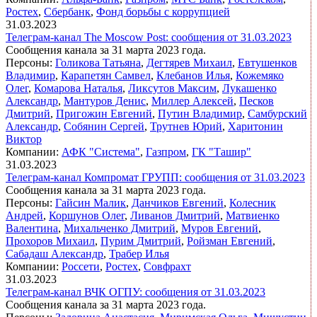
Ростех
,
Сбербанк
,
Фонд борьбы с коррупцией
31.03.2023
Телеграм-канал The Moscow Post: сообщения от 31.03.2023
Сообщения канала за 31 марта 2023 года.
Персоны:
Голикова Татьяна
,
Дегтярев Михаил
,
Евтушенков
Владимир
,
Карапетян Самвел
,
Клебанов Илья
,
Кожемяко
Олег
,
Комарова Наталья
,
Ликсутов Максим
,
Лукашенко
Александр
,
Мантуров Денис
,
Миллер Алексей
,
Песков
Дмитрий
,
Пригожин Евгений
,
Путин Владимир
,
Самбурский
Александр
,
Собянин Сергей
,
Трутнев Юрий
,
Харитонин
Виктор
Компании:
АФК "Система"
,
Газпром
,
ГК "Ташир"
31.03.2023
Телеграм-канал Компромат ГРУПП: сообщения от 31.03.2023
Сообщения канала за 31 марта 2023 года.
Персоны:
Гайсин Малик
,
Данчиков Евгений
,
Колесник
Андрей
,
Коршунов Олег
,
Ливанов Дмитрий
,
Матвиенко
Валентина
,
Михальченко Дмитрий
,
Муров Евгений
,
Прохоров Михаил
,
Пурим Дмитрий
,
Ройзман Евгений
,
Сабадаш Александр
,
Трабер Илья
Компании:
Россети
,
Ростех
,
Совфрахт
31.03.2023
Телеграм-канал ВЧК ОГПУ: сообщения от 31.03.2023
Сообщения канала за 31 марта 2023 года.