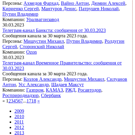
Персоны:
Ахмедов Фархад
,
Вайно Антон
,
Дюмин Алексей
,
Кириенко Сергей
,
Мантуров Денис
,
Патрушев Николай
,
Путин Владимир
Компании:
Уралвагонзавод
30.03.2023
Телеграм-канал Банкста: сообщения от 30.03.2023
Сообщения канала за 30 марта 2023 года.
Персоны:
Мишустин Михаил
,
Путин Владимир
,
Ролдугин
Сергей
,
Сторонский Николай
Компании:
Ozon
30.03.2023
Телеграм-канал Временное Правительство: сообщения от
30.03.2023
Сообщения канала за 30 марта 2023 года.
Персоны:
Козлов Александр
,
Мишустин Михаил
,
Силуанов
Антон
,
Усс Александр
,
Шадаев Максут
Компании:
Газпром
,
КАМАЗ
,
РЖД
,
Росавтодор
,
Росприроднадзор
,
Сбербанк
«
1
2
3
4
5
6
7
...
17
18
»
2009
2010
2011
2012
2013