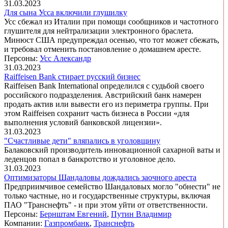
31.03.2023
Для сына Усса включили глушилку
Усс сбежал из Италии при помощи сообщников и частотного
глушителя для нейтрализации электронного браслета.
Минюст США предупреждал осенью, что тот может сбежать,
и требовал отменить постановление о домашнем аресте.
Персоны:
Усс Александр
31.03.2023
Raiffeisen Bank стирает русский бизнес
Raiffeisen Bank International определился с судьбой своего
российского подразделения. Австрийский банк намерен
продать актив или вывести его из периметра группы. При
этом Raiffeisen сохранит часть бизнеса в России «для
выполнения условий банковской лицензии».
31.03.2023
"Счастливые дети" вляпались в уголовщину
Балаковский производитель инновационной сахарной ваты и
леденцов попал в банкротство и уголовное дело.
31.03.2023
Оптимизаторы Шандаловы дождались заочного ареста
Предприимчивое семейство Шандаловых могло "обнести" не
только частные, но и государственные структуры, включая
ПАО "Транснефть" - и при этом уйти от ответственности.
Персоны:
Бернштам Евгений
,
Путин Владимир
Компании:
Газпромбанк
,
Транснефть