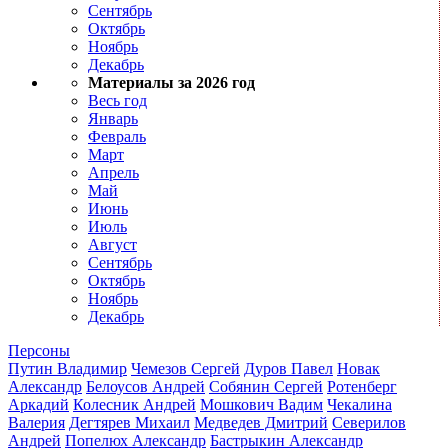
Сентябрь
Октябрь
Ноябрь
Декабрь
Материалы за 2026 год
Весь год
Январь
Февраль
Март
Апрель
Май
Июнь
Июль
Август
Сентябрь
Октябрь
Ноябрь
Декабрь
Персоны
Путин Владимир
Чемезов Сергей
Дуров Павел
Новак
Александр
Белоусов Андрей
Собянин Сергей
Ротенберг
Аркадий
Колесник Андрей
Мошкович Вадим
Чекалина
Валерия
Дегтярев Михаил
Медведев Дмитрий
Северилов
Андрей
Попелюх Александр
Бастрыкин Александр