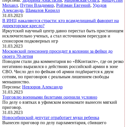
Персоны:
Задорина Анастасия
,
Миримская Ольга
,
Мишустин
Михаил
,
Путин Владимир
,
Ройзман Евгений
,
Удодов
Александр
,
Шамалов Кирилл
31.03.2023
В ИНЦ накаляются страсти: кто всамделишный фаворит на
директорское кресло?
Иркутский научный центр давно перестал быть пристанищем
исключительно ученых, а стал источником пересудов и
спонсором подковерных игр
31.03.2023
Московский пенсионер просидит в колонии за фейки до
своего 70-летия
Поводом стали два комментария во «ВКонтакте», где он резко
негативно выразился о действиях российской армии в зоне
СВО. Число дел по фейкам об армии подбирается к двум
сотням, но приговоров с реальным лишением свободы
меньшинство.
Персоны:
Невзоров Александр
31.03.2023
Торговлю военными билетами оценили условно
По делу о взятках в уфимском военкомате вынесен мягкий
приговор.
31.03.2023
Новосибирский депутат отработает муки ребенка
Вынесен приговор по делу парламентария, сбившего