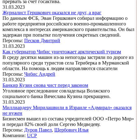
прервать за счет госактива.
31.03.2023
Журналист Гершкович оказался не друг, а враг
По данным ФСБ, Эван Гершкович собирал информацию о
работе предприятия российского военно-промышленного
комплекса в интересах американского правительства. Он был
задержан при попытке получения секретных сведений.
Персоны:
Песков Дмитрий
31.03.2023
Как губернатор Чибис уничтожает арктический туризм
В среду десятки машин из-за непогоды застряли по дороге из
популярного среди туристов села Териберка в Мурманской
области. На помощь к людям направляются спасатели
Персоны:
Чибис Андрей
31.03.2023
Банкир Кузин снова чист перед законом
Уголовное преследование совладельца Волжского
социального банка Вячеслава Кузина прекращено.
31.03.2023
Миллиардеру Мирилашвили в Израиле «Адмирал» оказался
не нужен
Бизнесмен вышел из состава учредителей ООО «Петро Мир»
и передал 82% своей доли Сергею Медведеву.
Персоны:
Дуров Павел
,
Щербович Илья
Компании:
UCP