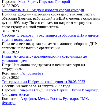
Персоны:
Мазо Борис
,
Пирумов Григорий
31.08.2023
Основатель ВШЭ Андрей Яковлев собрал чемодан
Причина ухода — «истечение срока действия контракта»,
объяснил Яковлев, работавший в ВШЭ с момента основания
вуза в 1993 году. По его словам, он надеется «вернуться в
свою страну и в свой университет».
31.08.2023
Свободу Стрелкову - у экс-министра обороны ДНР нашлась
группа поддержки
Пока не известно, давал ли сам экс-министр обороны ДНР
согласие на появление организации.
31.08.2023
Глава «Ансистемс» доэкономился на сотрудниках до
уголовного дела
Петра Чернавина подозревают в невыплате зарплат
сотрудникам.
Компании:
Газпромнефть
30.08.2023
Телеграм-канал Небрехня: сообщения от 30.08.2023
Сообщения канала за 30 августа 2023 года.
Персоны:
Гуцериев Саид
,
Лавров Сергей
,
Путин Владимир
,
Силуанов Антон
Компании:
Аэрофлот
,
Мечел
,
Ростех
,
Русгидро
,
ТМК
,
Фосагро