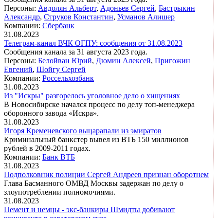
Персоны:
Авдолян Альберт
,
Адоньев Сергей
,
Бастрыкин
Александр
,
Струков Константин
,
Усманов Алишер
Компании:
Сбербанк
31.08.2023
Телеграм-канал ВЧК ОГПУ: сообщения от 31.08.2023
Сообщения канала за 31 августа 2023 года.
Персоны:
Белойван Юрий
,
Дюмин Алексей
,
Пригожин
Евгений
,
Шойгу Сергей
Компании:
Россельхозбанк
31.08.2023
Из "Искры" разгорелось уголовное дело о хищениях
В Новосибирске начался процесс по делу топ-менеджера
оборонного завода «Искра».
31.08.2023
Игоря Кременевского выцарапали из эмиратов
Криминальный банкстер вывел из ВТБ 150 миллионов
рублей в 2009-2011 годах.
Компании:
Банк ВТБ
31.08.2023
Подполковник полиции Сергей Андреев признан оборотнем
Глава Басманного ОМВД Москвы задержан по делу о
злоупотреблении полномочиями.
31.08.2023
Цемент и немцы - экс-банкиры Шмидты добивают