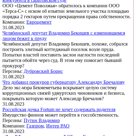
конкурента в саратовском суде
ООО «Цемент Поволжья» обратилось к компании ООО
«Терса-С» с иском об изъятии земельного участка площадью
порядка 2 гектаров путем прекращения права собственности.
Компании:
Евроцемент
31.08.2023
Челябинский депутат Владимир Бекишев с изменившимся
лицом бежит к пруду
Челябинский депутат Владимир Бекишев, похоже, собрался
построить элитный коттеджный поселок возле пруда.
Попытки властей поставить заслон наглости последний
пытается обойти через суд. В этом ему помогает бывший
прокурор?
Персоны:
Дубровский Борис
31.08.2023
Что добавил прокурор губернатору Александру Бречалову
Дело экс-мэра Бекмеметьева вскрывает целую систему
коррупционных связей удмуртских чиновников и бизнеса,
покрывать которую может Александр Бречалов?
31.08.2023
Российская дочка Fortum не хочет содержать родителя
Имущество финнов может перейти в госсобственность.
Персоны:
Путин Владимир
Компании:
Газпром
,
Интер РАО
31.08.2023