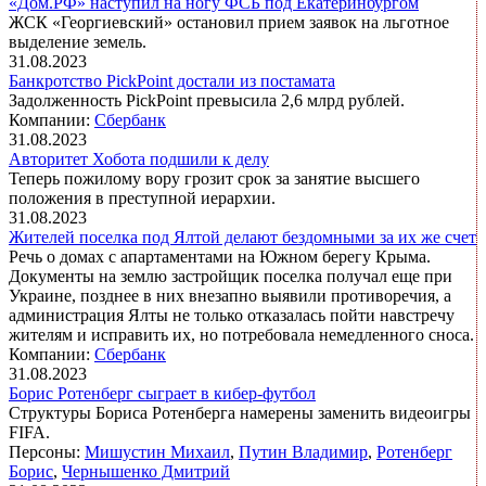
«Дом.РФ» наступил на ногу ФСБ под Екатеринбургом
ЖСК «Георгиевский» остановил прием заявок на льготное
выделение земель.
31.08.2023
Банкротство PickPoint достали из постамата
Задолженность PickPoint превысила 2,6 млрд рублей.
Компании:
Сбербанк
31.08.2023
Авторитет Хобота подшили к делу
Теперь пожилому вору грозит срок за занятие высшего
положения в преступной иерархии.
31.08.2023
Жителей поселка под Ялтой делают бездомными за их же счет
Речь о домах с апартаментами на Южном берегу Крыма.
Документы на землю застройщик поселка получал еще при
Украине, позднее в них внезапно выявили противоречия, а
администрация Ялты не только отказалась пойти навстречу
жителям и исправить их, но потребовала немедленного сноса.
Компании:
Сбербанк
31.08.2023
Борис Ротенберг сыграет в кибер-футбол
Структуры Бориса Ротенберга намерены заменить видеоигры
FIFA.
Персоны:
Мишустин Михаил
,
Путин Владимир
,
Ротенберг
Борис
,
Чернышенко Дмитрий