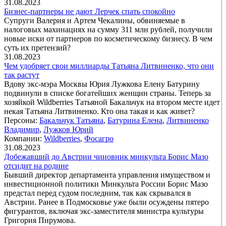
31.08.2023
Бизнес-партнеры не дают Лерчек спать спокойно
Супруги Валерия и Артем Чекалины, обвиняемые в
налоговых махинациях на сумму 311 млн рублей, получили
новые иски от партнеров по косметическому бизнесу. В чем
суть их претензий?
31.08.2023
Чем удобряет свои миллиарды Татьяна Литвиненко, что они
так растут
Вдову экс-мэра Москвы Юрия Лужкова Елену Батурину
подвинули в списке богатейших женщин страны. Теперь за
хозяйкой Wildberries Татьяной Бакальчук на втором месте идет
некая Татьяна Литвиненко. Кто она такая и как живет?
Персоны:
Бакальчук Татьяна
,
Батурина Елена
,
Литвиненко
Владимир
,
Лужков Юрий
Компании:
Wildberries
,
Фосагро
31.08.2023
Добежавший до Австрии чиновник минкульта Борис Мазо
отсидит на родине
Бывший директор департамента управления имуществом и
инвестиционной политики Минкульта России Борис Мазо
предстал перед судом последним, так как скрывался в
Австрии. Ранее в Подмосковье уже были осуждены пятеро
фигурантов, включая экс-заместителя министра культуры
Григория Пирумова.