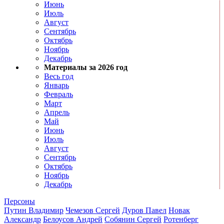
Июнь
Июль
Август
Сентябрь
Октябрь
Ноябрь
Декабрь
Материалы за 2026 год
Весь год
Январь
Февраль
Март
Апрель
Май
Июнь
Июль
Август
Сентябрь
Октябрь
Ноябрь
Декабрь
Персоны
Путин Владимир
Чемезов Сергей
Дуров Павел
Новак
Александр
Белоусов Андрей
Собянин Сергей
Ротенберг