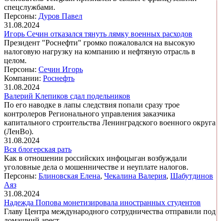
спецслужбами.
Персоны:
Дуров Павел
31.08.2024
Игорь Сечин отказался тянуть лямку военных расходов
Президент "Роснефти" громко пожаловался на высокую
налоговую нагрузку на компанию и нефтяную отрасль в
целом.
Персоны:
Сечин Игорь
Компании:
Роснефть
31.08.2024
Валерий Клепиков сдал подельников
По его наводке в лапы следствия попали сразу трое
контролеров Регионального управления заказчика
капитального строительства Ленинградского военного округа
(ЛенВо).
31.08.2024
Вся блогерская рать
Как в отношении российских инфоцыган возбуждали
уголовные дела о мошенничестве и неуплате налогов.
Персоны:
Блиновская Елена
,
Чекалина Валерия
,
Шабутдинов
Аяз
31.08.2024
Надежда Попова монетизировала иностранных студентов
Главу Центра международного сотрудничества отправили под
домашний арест.