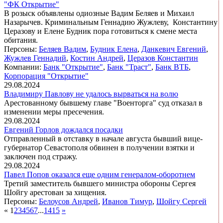
"ФК Открытие"
В розыск объявлены одиозные Вадим Беляев и Михаил
Назарычев. Криминальным Геннадию Жужлеву, Константину
Церазову и Елене Будник пора готовиться к смене места
обитания.
Персоны:
Беляев Вадим
,
Будник Елена
,
Данкевич Евгений
,
Жужлев Геннадий
,
Костин Андрей
,
Церазов Константин
Компании:
Банк "Открытие"
,
Банк "Траст"
,
Банк ВТБ
,
Корпорация "Открытие"
29.08.2024
Владимиру Павлову не удалось вырваться на волю
Арестованному бывшему главе "Военторга" суд отказал в
изменении меры пресечения.
29.08.2024
Евгений Горлов дождался посадки
Отправленный в отставку в начале августа бывший вице-
губернатор Севастополя обвинен в получении взятки и
заключен под стражу.
29.08.2024
Павел Попов оказался еще одним генералом-оборотнем
Третий заместитель бывшего министра обороны Сергея
Шойгу арестован за хищения.
Персоны:
Белоусов Андрей
,
Иванов Тимур
,
Шойгу Сергей
«
1
2
3
4
5
6
7
...
14
15
»