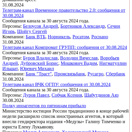
31.08.2024
Телеграм-канал Временное правительство 2.0: сообщения от
30.08.2024
Сообщения канала за 30 августа 2024 года.
Персоны:
Белоусов Андрей
,
Бортников Александр
,
Сечин
Игорь
,
Шойгу Сергей
Компании:
Банк ВТБ
,
Норникель
,
Росатом
,
Роснано
31.08.2024
Телеграм-канал Компромат ГРУПП: сообщения от 30.08.2024
Сообщения канала за 30 августа 2024 года.
Персоны:
Буров Владислав
,
Володин Вячеслав
,
Воробьев
Андрей
,
Дубровский Борис
,
Мошкович Вадим
,
Нигматуллин
Ильшат
,
Юревич Михаил
Компании:
Банк "Траст"
,
Промсвязьбанк
,
Русагро
,
Сбербанк
31.08.2024
Телеграм-канал ВЧК ОГПУ: сообщения от 30.08.2024
Сообщения канала за 30 августа 2024 года.
Персоны:
Дуров Павел
,
Собчак Ксения
,
Шабутдинов Аяз
30.08.2024
Полку иноагентов по пятницам прибыло
Министерство юстиции России традиционно в конце рабочей
недели расширило список иностранных агентов, в который
внесли гендиректора издания «Медузы» Галину Тимченко и
юриста Елену Лукьянову.