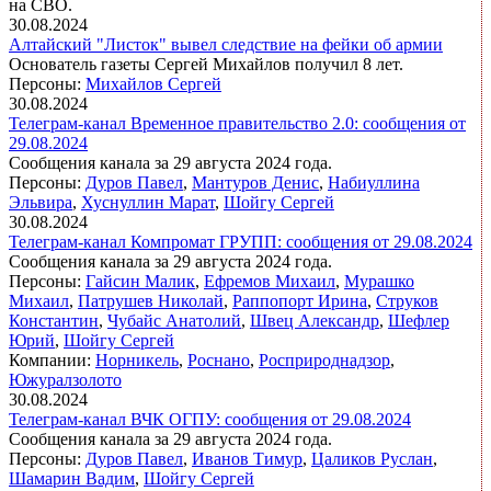
на СВО.
30.08.2024
Алтайский "Листок" вывел следствие на фейки об армии
Основатель газеты Сергей Михайлов получил 8 лет.
Персоны:
Михайлов Сергей
30.08.2024
Телеграм-канал Временное правительство 2.0: сообщения от
29.08.2024
Сообщения канала за 29 августа 2024 года.
Персоны:
Дуров Павел
,
Мантуров Денис
,
Набиуллина
Эльвира
,
Хуснуллин Марат
,
Шойгу Сергей
30.08.2024
Телеграм-канал Компромат ГРУПП: сообщения от 29.08.2024
Сообщения канала за 29 августа 2024 года.
Персоны:
Гайсин Малик
,
Ефремов Михаил
,
Мурашко
Михаил
,
Патрушев Николай
,
Раппопорт Ирина
,
Струков
Константин
,
Чубайс Анатолий
,
Швец Александр
,
Шефлер
Юрий
,
Шойгу Сергей
Компании:
Норникель
,
Роснано
,
Росприроднадзор
,
Южуралзолото
30.08.2024
Телеграм-канал ВЧК ОГПУ: сообщения от 29.08.2024
Сообщения канала за 29 августа 2024 года.
Персоны:
Дуров Павел
,
Иванов Тимур
,
Цаликов Руслан
,
Шамарин Вадим
,
Шойгу Сергей