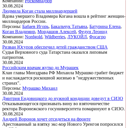
Компании:
Роскомнадзор
30.08.2024
Людмила Коган стала миллиардершей
Вдова умершего Владимира Когана вошла в рейтинг женщин-
миллиардеров России.
Персоны:
Бабаев Игорь
,
Бакальчук Татьяна
,
Батурина Елена
,
Коган Владимир
,
Мордашов Алексей
,
Федун Леонид
Компании:
Nordgold
,
Wildberries
,
ЛУКОЙЛ
,
Фосагро
30.08.2024
Ризван Юсупов обеспечил детей гражданством США
Судья Верховного суда Татарстана оказался липовым
патриотом.
30.08.2024
Российским врачам жутко до Мурашек
Клан главы Минздрава РФ Михаила Мурашко грабит бюджет
и наслаждается роскошной жизнью в "недружественных
странах".
Персоны:
Мурашко Михаил
30.08.2024
Дмитрия Ендовицкого до нужной кондиции доведут в СИЗО
Отказывающегося признавать вину во взяточничестве
ректора Воронежского госуниверситета помаринуют в СИЗО.
30.08.2024
Андрей Воронов хочет отсидеться на фронте
Арестованный за взятку экс-мэр Нового Уренгоя попросился