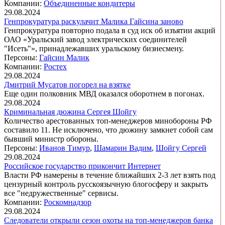
Компании:
Объединенные кондитеры
29.08.2024
Генпрокуратура раскулачит Малика Гайсина заново
Генпрокуратура повторно подала в суд иск об изъятии акций
ОАО «Уральский завод электрических соединителей
"Исеть"», принадлежавших уральскому бизнесмену.
Персоны:
Гайсин Малик
Компании:
Ростех
29.08.2024
Дмитрий Мусатов погорел на взятке
Еще один полковник МВД оказался оборотнем в погонах.
29.08.2024
Криминальная дюжина Сергея Шойгу
Количество арестованных топ-менеджеров минобороны РФ
составило 11. Не исключено, что дюжину замкнет собой сам
бывший министр обороны.
Персоны:
Иванов Тимур
,
Шамарин Вадим
,
Шойгу Сергей
29.08.2024
Российское государство прикончит Интернет
Власти РФ намерены в течение ближайших 2-3 лет взять под
цензурный контроль русскоязычную блогосферу и закрыть
все "недружественные" сервисы.
Компании:
Роскомнадзор
29.08.2024
Следователи открыли сезон охоты на топ-менеджеров банка