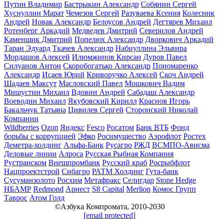
Путин Владимир
Бастрыкин Александр
Собянин Сергей
Хуснуллин Марат
Чемезов Сергей
Разуваева Ксения
Колесник
Андрей
Новак Александр
Белоусов Андрей
Дегтярев Михаил
Ротенберг Аркадий
Медведев Дмитрий
Северилов Андрей
Каменщик Дмитрий
Попелюх Александр
Дворкович Аркадий
Таран Эдуард
Ткачев Александр
Набиуллина Эльвира
Мордашов Алексей
Илюмжинов Кирсан
Дуров Павел
Силуанов Антон
Скоробогатько Александр
Пономаренко
Александр
Исаев Юрий
Криворучко Алексей
Скоч Андрей
Шадаев Максут
Масловский Павел
Мошкович Вадим
Мишустин Михаил
Вдовин Андрей
Сабадаш Александр
Воеводин Михаил
Якубовский Кирилл
Краснов Игорь
Бакальчук Татьяна
Цивилев Сергей
Сторонский Николай
Компании
Wildberries
Ozon
Яндекс
Fesco
Росатом
Банк ВТБ
Фонд
борьбы с коррупцией
Эфко
Росимущество
Аэрофлот
Ростех
Деметра-холдинг
Альфа-Банк
Русагро
РЖД
ВСМПО-Ависма
Деловые линии
Алроса
Русская Рыбная Компания
Рустранском
Внешпромбанк
Русский краб
Росрыбфлот
Нацпроектстрой
Сибагро
РАТМ Холдинг
Гута-банк
Сусуманзолото
Росхим
Метафракс
Селигдар
Stone Hedge
НБАМР
Redmond
Арнест
S8 Capital
Merlion
Комос Групп
Таврос
Атом Голд
©Азбука Компромата, 2010-2030
[email protected]