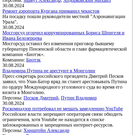
Персоны:
Мамут Александр
,
Ходорковский Михаил
30.08.2024
Ремонт аэропорта Кургана приманил чекистов
На посадку пошли руководители местной "Аэронавигации
Урала".
30.08.2024
Мосгорсуд огорчил коррумпированных Бориса Шпигеля и
Ивана Белозерцева
Мосгорсуд оставил без изменения приговор бывшему
губернатору Пензенской области и главе фармацевтической
компании «Биотэк».
Компании:
Биотэк
30.08.2024
Владимира Путина не арестуют в Монголии
Пресс-секретарь российского президента Дмитрий Песков
заявил, что Улан-Батор вряд ли станет арестовывать Путина
по ордеру Международного уголовного суда во время его
визита в Монголию.
Персоны:
Песков Дмитрий
,
Путин Владимир
30.08.2024
Роскомнадзор потребовал не мешать замедлению YouTube
Российские власти запрещают операторам связи обходить
ограничения, хотя Youtube не находится в списке
заблокированных и запрещенных интернет-ресурсов.
Персоны:
Хинштейн Александр