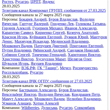
Ростех
,
Русагро
,
ЦРПТ
,
Яндекс
28.03.2025
Телеграм-канал Компромат ГРУПП: сообщения от 27.03.2025
Сообщения канала за 27 марта 2025 года.
Персоны:
Бокарев Андрей
,
Буров Владислав
,
Володин
Вячеслав
,
Гартунг Валерий
,
Гниденко Лев
,
Голикова Татьяна
,
Гордеев Алексей
,
Гуцериев Михаил
,
Иванов Александр
,
Карапетян Самвел
,
Кириенко Сергей
,
Козерук Анатолий
,
Краснов Игорь
,
Куйвашев Евгений
,
Лужков Юрий
,
Мантуров
Денис
,
Махмудов Искандар
,
Мединский Владимир
,
Мошкович Вадим
,
Патрушев Дмитрий
,
Пригожин Евгений
,
Путин Владимир
,
Рябинский Андрей
,
Сандаков Николай
,
Собянин Сергей
,
Тимченко Геннадий
,
Харитонин Виктор
,
Христенко Виктор
,
Хуснуллин Марат
,
Шелягов Олег
,
Шувалов Игорь
,
Якушев Владимир
Компании:
ВЭБ.РФ
,
ГК "Ташир"
,
Мечел
,
Росимущество
,
Россельхозбанк
,
Русагро
28.03.2025
Телеграм-канал ВЧК ОГПУ: сообщения от 27.03.2025
Сообщения канала за 27 марта 2025 года.
Персоны:
Бастрыкин Александр
,
Буров Владислав
,
Вексельберг Виктор
,
Володин Вячеслав
,
Кондрашев Петр
,
Мамут Александр
,
Мошкович Вадим
,
Нелюбин Владимир
,
Усманов Алишер
,
Хотин Алексей
Компании:
Wildberries
,
Дулисьма
,
Русагро
,
Совкомбанк