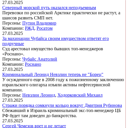
27.03.2025
Северный морской путь оказался неподъемным
Перевозки по российской Арктике практически не растут, а
шансов развить СМП нет.
Персоны:
Путин Владимир
Компании:
РЖД
,
Росатом
27.03.2025
За махинации Чубайса своим имуществом ответят его
подручные
Суд арестовал имущество бывших топ-менеджеров
«Роснано».
Персоны:
Чубайс Анатолий
Компании:
Роснано
27.03.2025
Криминальный Леонид Невзлин теперь не "Борец"
У осужденного еще в 2008 году к пожизненному заключению
израильского олигарха изъяли активы нефтесервисной
компании.
Персоны:
Невзлин Леонид
,
Ходорковский Михаил
27.03.2025
Стражи порядка сомкнули кольцо вокруг Дмитрия Рубинова
Сбежавший в Израиль криминальный экс-топ-менеджер ЦБ
РФ будет там доведен до банкротства.
27.03.2025
Сергей Чемезов врет и не летает