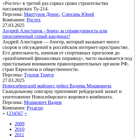
«Ростех» в третий раз сорвал сроки строительства
пассажирских Ту-214.
Персоны:
Мантуров Денис
,
Слюсарь Юрий
Компании:
Ростех
27.03.2025
Андрей Алистаров - борец за справедливость или
проплаченный серый кардинал?
Андрей Алистаров — блогер, который вызывает много
споров и обсуждений в российском интернет-пространстве.
Его деятельность, начиная от спортивных прогнозов до
«разоблачений финансовых пирамид», часто оказывается под
пристальным вниманием правоохранительных органов РФ,
стран Евросоюза и общественности.
Персоны:
Турлов Тимур
27.03.2025
Новосибирский майонез добил Вадима Мошковича
Скандальному олигарху припомнят рейдерский захват и
уничтожение Новосибирского жирового комбината.
Персоны:
Мошкович Вадим
Компании:
Русагро
«
1
2
3
4
5
6
7
»
2009
2010
2011