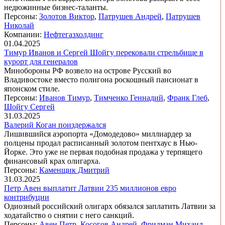
недюжинные бизнес-таланты.
Персоны:
Золотов Виктор
,
Патрушев Андрей
,
Патрушев
Николай
Компании:
Нефтегазхолдинг
01.04.2025
Тимур Иванов и Сергей Шойгу перековали стрельбище в
курорт для генералов
Минобороны РФ возвело на острове Русский во
Владивостоке вместо полигона роскошный пансионат в
японском стиле.
Персоны:
Иванов Тимур
,
Тимченко Геннадий
,
Франк Глеб
,
Шойгу Сергей
31.03.2025
Валерий Коган поиздержался
Лишившийся аэропорта «Домодедово» миллиардер за
полцены продал расписанный золотом пентхаус в Нью-
Йорке. Это уже не первая подобная продажа у терпящего
финансовый крах олигарха.
Персоны:
Каменщик Дмитрий
31.03.2025
Петр Авен выплатит Латвии 235 миллионов евро
контрибуции
Одиозный российский олигарх обязался заплатить Латвии за
ходатайство о снятии с него санкций.
Персоны:
Авен Петр
,
Косогов Андрей
,
Фридман Михаил