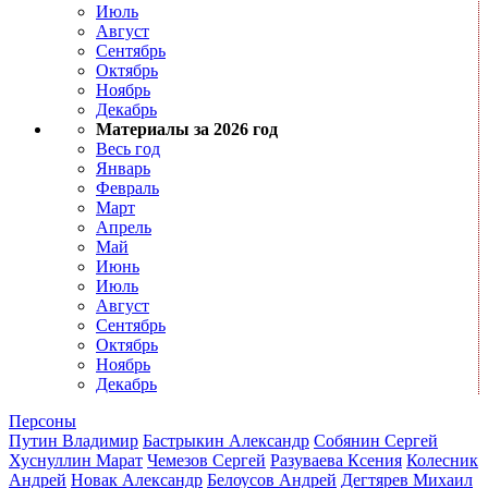
Июль
Август
Сентябрь
Октябрь
Ноябрь
Декабрь
Материалы за 2026 год
Весь год
Январь
Февраль
Март
Апрель
Май
Июнь
Июль
Август
Сентябрь
Октябрь
Ноябрь
Декабрь
Персоны
Путин Владимир
Бастрыкин Александр
Собянин Сергей
Хуснуллин Марат
Чемезов Сергей
Разуваева Ксения
Колесник
Андрей
Новак Александр
Белоусов Андрей
Дегтярев Михаил