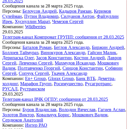
28.03.2025
Сообщения канала за 28 марта 2025 года.
Персоны:
Белоусов Андрей
,
Кадыров Рамзан
,
Керимов
Сулейман
,
Путин Владимир
,
Силуанов Антон
,
Файзуллин
Ирек
,
Хуснуллин Марат
,
Чемезов Сергей
Компании:
Wildberries
29.03.2025
Телеграм-канал Компромат ГРУПП: сообщения от 28.03.2025
Сообщения канала за 28 марта 2025 года.
Персоны:
Баталов Роман
,
Беглов Александр
,
Биржин Андрей
,
Боллоев Таймураз
,
Винокуров Александр
,
Гайсин Малик
,
Дерипаска Олег
,
Засов Константин
,
Костин Андрей
,
Лавров
Сергей
,
Левченко Сергей
,
Махмудов Искандар
,
Мошкович
Вадим
,
Полтавченко Георгий
,
Синцов Константин
,
Собянин
Сергей
,
Сопчук Сергей
,
Ткачев Александр
Компании:
En+ Group
,
Glorax Group
,
Банк ВТБ
,
Деметра-
холдинг
,
Марафон Групп
,
Росимущество
,
Русагротранс
,
РУСАЛ
,
Рустранском
29.03.2025
Телеграм-канал ВЧК ОГПУ: сообщения от 28.03.2025
Сообщения канала за 28 марта 2025 года.
Персоны:
Буров Владислав
,
Володин Вячеслав
,
Гагиев Аслан
,
Золотов Виктор
,
Ковальчук Борис
,
Мошкович Вадим
,
Сердюков Анатолий
Компании:
Интер РАО