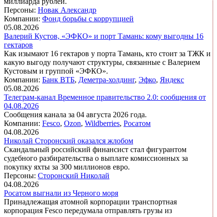
миллиарда рублей.
Персоны:
Новак Александр
Компании:
Фонд борьбы с коррупцией
05.08.2026
Валерий Кустов, «ЭФКО» и порт Тамань: кому выгодны 16
гектаров
Как изымают 16 гектаров у порта Тамань, кто стоит за ТЖК и
какую выгоду получают структуры, связанные с Валерием
Кустовым и группой «ЭФКО».
Компании:
Банк ВТБ
,
Деметра-холдинг
,
Эфко
,
Яндекс
05.08.2026
Телеграм-канал Временное правительство 2.0: сообщения от
04.08.2026
Сообщения канала за 04 августа 2026 года.
Компании:
Fesco
,
Ozon
,
Wildberries
,
Росатом
04.08.2026
Николай Сторонский оказался жлобом
Скандальный российский финансист стал фигурантом
судебного разбирательства о выплате комиссионных за
покупку яхты за 300 миллионов евро.
Персоны:
Сторонский Николай
04.08.2026
Росатом выгнали из Черного моря
Принадлежащая атомной корпорации транспортная
корпорация Fesco передумала отправлять грузы из