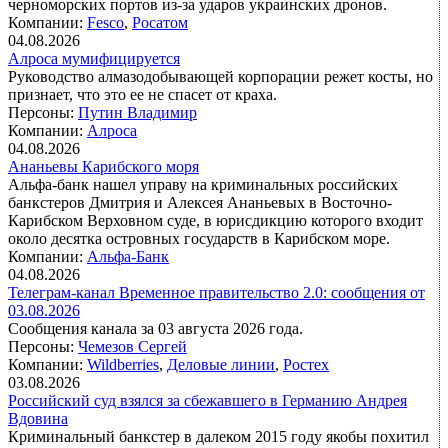
черноморских портов из-за ударов украинских дронов.
Компании:
Fesco
,
Росатом
04.08.2026
Алроса мумифицируется
Руководство алмазодобывающей корпорации режет косты, но
признает, что это ее не спасет от краха.
Персоны:
Путин Владимир
Компании:
Алроса
04.08.2026
Ананьевы Карибского моря
Альфа-банк нашел управу на криминальных российских
банкстеров Дмитрия и Алексея Ананьевых в Восточно-
Карибском Верховном суде, в юрисдикцию которого входит
около десятка островных государств в Карибском море.
Компании:
Альфа-Банк
04.08.2026
Телеграм-канал Временное правительство 2.0: сообщения от
03.08.2026
Сообщения канала за 03 августа 2026 года.
Персоны:
Чемезов Сергей
Компании:
Wildberries
,
Деловые линии
,
Ростех
03.08.2026
Российский суд взялся за сбежавшего в Германию Андрея
Вдовина
Криминальный банкстер в далеком 2015 году якобы похитил