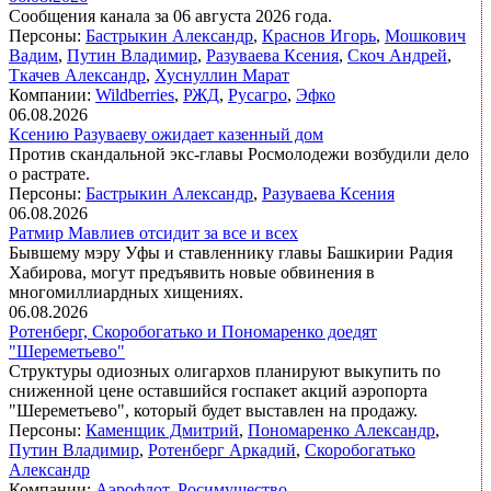
Сообщения канала за 06 августа 2026 года.
Персоны:
Бастрыкин Александр
,
Краснов Игорь
,
Мошкович
Вадим
,
Путин Владимир
,
Разуваева Ксения
,
Скоч Андрей
,
Ткачев Александр
,
Хуснуллин Марат
Компании:
Wildberries
,
РЖД
,
Русагро
,
Эфко
06.08.2026
Ксению Разуваеву ожидает казенный дом
Против скандальной экс‑главы Росмолодежи возбудили дело
о растрате.
Персоны:
Бастрыкин Александр
,
Разуваева Ксения
06.08.2026
Ратмир Мавлиев отсидит за все и всех
Бывшему мэру Уфы и ставленнику главы Башкирии Радия
Хабирова, могут предъявить новые обвинения в
многомиллиардных хищениях.
06.08.2026
Ротенберг, Скоробогатько и Пономаренко доедят
"Шереметьево"
Структуры одиозных олигархов планируют выкупить по
сниженной цене оставшийся госпакет акций аэропорта
"Шереметьево", который будет выставлен на продажу.
Персоны:
Каменщик Дмитрий
,
Пономаренко Александр
,
Путин Владимир
,
Ротенберг Аркадий
,
Скоробогатько
Александр
Компании:
Аэрофлот
,
Росимущество