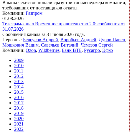
В лапы чекистов попали сразу три топ-менеджера компании,
требовавших от поставщиков откаты.
Компании:
Газпром
01.08.2026
Телеграм-канал Временное правительство 2.0: сообщения от
31.07.2026
Сообщения канала за 31 июля 2026 года.
Персоны:
Белоусов Андрей
,
Воробьев Андрей
,
Дуров Павел
,
Мошкович Вадим
,
Савельев Виталий
,
Чемезов Сергей
Компании:
Ozon
,
Wildberries
,
Банк ВТБ
,
Русагро
,
Эфко
2009
2010
2011
2012
2013
2014
2015
2016
2017
2018
2019
2020
2021
2022