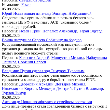
Персоны:
Северилов Андрей
Компании:
Fesco
05.08.2026
Юрий Исаев выпал из гнезда Эльвиры Набиуллиной
Следственные органы объявили в розыск беглого экс-
зампреда ЦБ РФ и экс-главу АСВ, укравшего более 4
миллиардов рублей.
Персоны:
Исаев Юрий
,
Попелюх Александр
,
Таран Эдуард
05.08.2026
Война наступила Сергею Собянину на бордюр
Коррумпированный московский мэр выступил против
урезания расходов на благоустройство российской столицы в
пользу военного бюджета страны.
Персоны:
Колесник Андрей
,
Мишустин Михаил
,
Набиуллина
Эльвира
,
Собянин Сергей
05.08.2026
Владимир Путин сделал ход Тимуром Турловым
Российский диктатор помог отказавшемуся от российского
гражданства миллиардеру в борьбе за пост главы FIDE.
Персоны:
Дворкович Аркадий
,
Дегтярев Михаил
,
Илюмжинов Кирсан
,
Медведев Дмитрий
,
Путин Владимир
,
Турлов Тимур
05.08.2026
Александр Новак позаботился о семейном состоянии
Дочь вице-премьера стала совладелицей бизнеса с выручкой 3