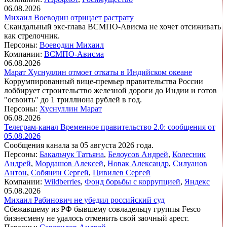
06.08.2026
Михаил Воеводин отрицает растрату
Скандальный экс-глава ВСМПО-Ависма не хочет отсиживать
как стрелочник.
Персоны:
Воеводин Михаил
Компании:
ВСМПО-Ависма
06.08.2026
Марат Хуснуллин отмоет откаты в Индийском океане
Коррумпированный вице-премьер правительства России
лоббирует строительство железной дороги до Индии и готов
"освоить" до 1 триллиона рублей в год.
Персоны:
Хуснуллин Марат
06.08.2026
Телеграм-канал Временное правительство 2.0: сообщения от
05.08.2026
Сообщения канала за 05 августа 2026 года.
Персоны:
Бакальчук Татьяна
,
Белоусов Андрей
,
Колесник
Андрей
,
Мордашов Алексей
,
Новак Александр
,
Силуанов
Антон
,
Собянин Сергей
,
Цивилев Сергей
Компании:
Wildberries
,
Фонд борьбы с коррупцией
,
Яндекс
05.08.2026
Михаил Рабинович не убедил российский суд
Сбежавшему из РФ бывшему совладельцу группы Fesco
бизнесмену не удалось отменить свой заочный арест.