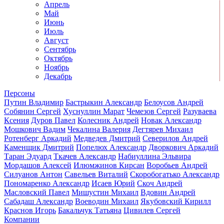
Апрель
Май
Июнь
Июль
Август
Сентябрь
Октябрь
Ноябрь
Декабрь
Персоны
Путин Владимир
Бастрыкин Александр
Белоусов Андрей
Собянин Сергей
Хуснуллин Марат
Чемезов Сергей
Разуваева
Ксения
Дуров Павел
Колесник Андрей
Новак Александр
Мошкович Вадим
Чекалина Валерия
Дегтярев Михаил
Ротенберг Аркадий
Медведев Дмитрий
Северилов Андрей
Каменщик Дмитрий
Попелюх Александр
Дворкович Аркадий
Таран Эдуард
Ткачев Александр
Набиуллина Эльвира
Мордашов Алексей
Илюмжинов Кирсан
Воробьев Андрей
Силуанов Антон
Савельев Виталий
Скоробогатько Александр
Пономаренко Александр
Исаев Юрий
Скоч Андрей
Масловский Павел
Мишустин Михаил
Вдовин Андрей
Сабадаш Александр
Воеводин Михаил
Якубовский Кирилл
Краснов Игорь
Бакальчук Татьяна
Цивилев Сергей
Компании