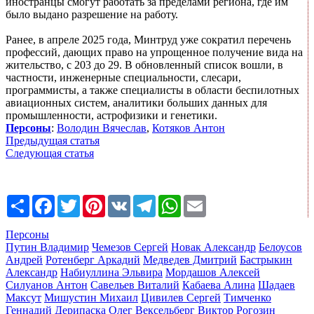
иностранцы смогут работать за пределами региона, где им
было выдано разрешение на работу.
Ранее, в апреле 2025 года, Минтруд уже сократил перечень
профессий, дающих право на упрощенное получение вида на
жительство, с 203 до 29. В обновленный список вошли, в
частности, инженерные специальности, слесари,
программисты, а также специалисты в области беспилотных
авиационных систем, аналитики больших данных для
промышленности, астрофизики и генетики.
Персоны
:
Володин Вячеслав
,
Котяков Антон
Предыдущая статья
Следующая статья
Share
Facebook
Twitter
Pinterest
VK
Telegram
WhatsApp
Email
Персоны
Путин Владимир
Чемезов Сергей
Новак Александр
Белоусов
Андрей
Ротенберг Аркадий
Медведев Дмитрий
Бастрыкин
Александр
Набиуллина Эльвира
Мордашов Алексей
Силуанов Антон
Савельев Виталий
Кабаева Алина
Шадаев
Максут
Мишустин Михаил
Цивилев Сергей
Тимченко
Геннадий
Дерипаска Олег
Вексельберг Виктор
Рогозин