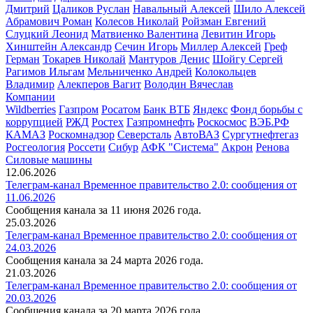
Дмитрий
Цаликов Руслан
Навальный Алексей
Шило Алексей
Абрамович Роман
Колесов Николай
Ройзман Евгений
Слуцкий Леонид
Матвиенко Валентина
Левитин Игорь
Хинштейн Александр
Сечин Игорь
Миллер Алексей
Греф
Герман
Токарев Николай
Мантуров Денис
Шойгу Сергей
Рагимов Ильгам
Мельниченко Андрей
Колокольцев
Владимир
Алекперов Вагит
Володин Вячеслав
Компании
Wildberries
Газпром
Росатом
Банк ВТБ
Яндекс
Фонд борьбы с
коррупцией
РЖД
Ростех
Газпромнефть
Роскосмос
ВЭБ.РФ
КАМАЗ
Роскомнадзор
Северсталь
АвтоВАЗ
Сургутнефтегаз
Росгеология
Россети
Сибур
АФК "Система"
Акрон
Ренова
Силовые машины
12.06.2026
Телеграм-канал Временное правительство 2.0: сообщения от
11.06.2026
Сообщения канала за 11 июня 2026 года.
25.03.2026
Телеграм-канал Временное правительство 2.0: сообщения от
24.03.2026
Сообщения канала за 24 марта 2026 года.
21.03.2026
Телеграм-канал Временное правительство 2.0: сообщения от
20.03.2026
Сообщения канала за 20 марта 2026 года.