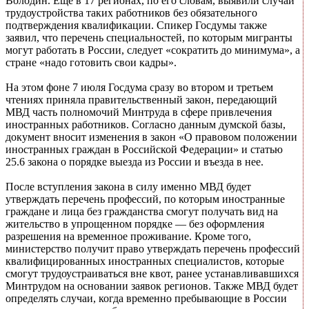
Володин. Еще в 17 регионах, по его словам, выявили случаи
трудоустройства таких работников без обязательного
подтверждения квалификации. Спикер Госдумы также
заявил, что перечень специальностей, по которым мигранты
могут работать в России, следует «сократить до минимума», а
стране «надо готовить свои кадры».
На этом фоне 7 июля Госдума сразу во втором и третьем
чтениях приняла правительственный закон, передающий
МВД часть полномочий Минтруда в сфере привлечения
иностранных работников. Согласно данным думской базы,
документ вносит изменения в закон «О правовом положении
иностранных граждан в Российской Федерации» и статью
25.6 закона о порядке выезда из России и въезда в нее.
После вступления закона в силу именно МВД будет
утверждать перечень профессий, по которым иностранные
граждане и лица без гражданства смогут получать вид на
жительство в упрощенном порядке — без оформления
разрешения на временное проживание. Кроме того,
министерство получит право утверждать перечень профессий
квалифицированных иностранных специалистов, которые
смогут трудоустраиваться вне квот, ранее устанавливавшихся
Минтрудом на основании заявок регионов. Также МВД будет
определять случаи, когда временно пребывающие в России