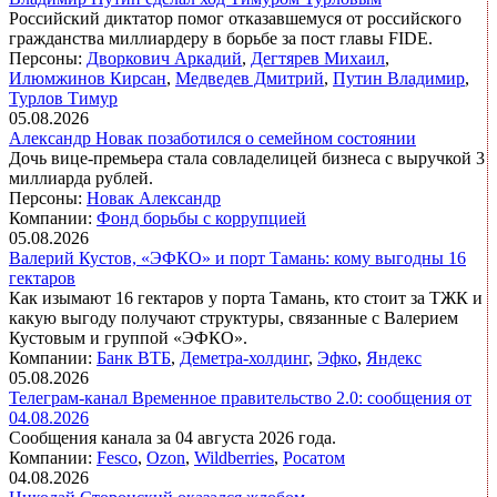
Российский диктатор помог отказавшемуся от российского
гражданства миллиардеру в борьбе за пост главы FIDE.
Персоны:
Дворкович Аркадий
,
Дегтярев Михаил
,
Илюмжинов Кирсан
,
Медведев Дмитрий
,
Путин Владимир
,
Турлов Тимур
05.08.2026
Александр Новак позаботился о семейном состоянии
Дочь вице-премьера стала совладелицей бизнеса с выручкой 3
миллиарда рублей.
Персоны:
Новак Александр
Компании:
Фонд борьбы с коррупцией
05.08.2026
Валерий Кустов, «ЭФКО» и порт Тамань: кому выгодны 16
гектаров
Как изымают 16 гектаров у порта Тамань, кто стоит за ТЖК и
какую выгоду получают структуры, связанные с Валерием
Кустовым и группой «ЭФКО».
Компании:
Банк ВТБ
,
Деметра-холдинг
,
Эфко
,
Яндекс
05.08.2026
Телеграм-канал Временное правительство 2.0: сообщения от
04.08.2026
Сообщения канала за 04 августа 2026 года.
Компании:
Fesco
,
Ozon
,
Wildberries
,
Росатом
04.08.2026