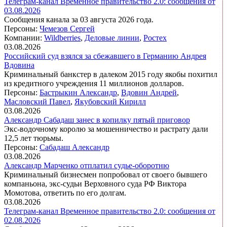
Телеграм-канал Временное правительство 2.0: сообщения от
03.08.2026
Сообщения канала за 03 августа 2026 года.
Персоны:
Чемезов Сергей
Компании:
Wildberries
,
Деловые линии
,
Ростех
03.08.2026
Российский суд взялся за сбежавшего в Германию Андрея
Вдовина
Криминальный банкстер в далеком 2015 году якобы похитил
из кредитного учреждения 11 миллионов долларов.
Персоны:
Бастрыкин Александр
,
Вдовин Андрей
,
Масловский Павел
,
Якубовский Кирилл
03.08.2026
Александр Сабадаш занес в копилку пятый приговор
Экс-водочному королю за мошенничество и растрату дали
12,5 лет тюрьмы.
Персоны:
Сабадаш Александр
03.08.2026
Александр Марченко отплатил судье-оборотню
Криминальный бизнесмен попробовал от своего бывшего
компаньона, экс-судьи Верховного суда РФ Виктора
Момотова, ответить по его долгам.
03.08.2026
Телеграм-канал Временное правительство 2.0: сообщения от
02.08.2026