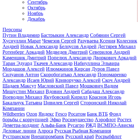
Сентябрь
Октябрь
Ноябрь
Декабрь
Персоны
Путин Владимир
Бастрыкин Александр
Собянин Сергей
Хуснуллин Марат
Чемезов Сергей
Разуваева Ксения
Колесник
Андрей
Новак Александр
Белоусов Андрей
Дегтярев Михаил
Ротенберг Аркадий
Медведев Дмитрий
Северилов Андрей
Каменщик Дмитрий
Попелюх Александр
Дворкович Аркадий
Таран Эдуард
Ткачев Александр
Набиуллина Эльвира
Мордашов Алексей
Илюмжинов Кирсан
Дуров Павел
Силуанов Антон
Скоробогатько Александр
Пономаренко
Александр
Исаев Юрий
Криворучко Алексей
Скоч Андрей
Шадаев Максут
Масловский Павел
Мошкович Вадим
Мишустин Михаил
Вдовин Андрей
Сабадаш Александр
Воеводин Михаил
Якубовский Кирилл
Краснов Игорь
Бакальчук Татьяна
Цивилев Сергей
Сторонский Николай
Компании
Wildberries
Ozon
Яндекс
Fesco
Росатом
Банк ВТБ
Фонд
борьбы с коррупцией
Эфко
Росимущество
Аэрофлот
Ростех
Деметра-холдинг
Альфа-Банк
Русагро
РЖД
ВСМПО-Ависма
Деловые линии
Алроса
Русская Рыбная Компания
Рустранском
Внешпромбанк
Русский краб
Росрыбфлот