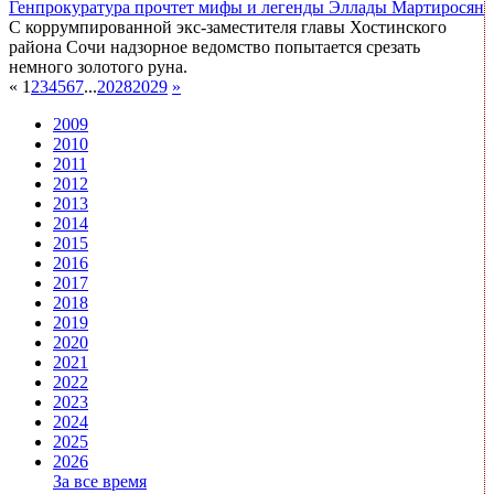
Генпрокуратура прочтет мифы и легенды Эллады Мартиросян
С коррумпированной экс-заместителя главы Хостинского
района Сочи надзорное ведомство попытается срезать
немного золотого руна.
«
1
2
3
4
5
6
7
...
2028
2029
»
2009
2010
2011
2012
2013
2014
2015
2016
2017
2018
2019
2020
2021
2022
2023
2024
2025
2026
За все время