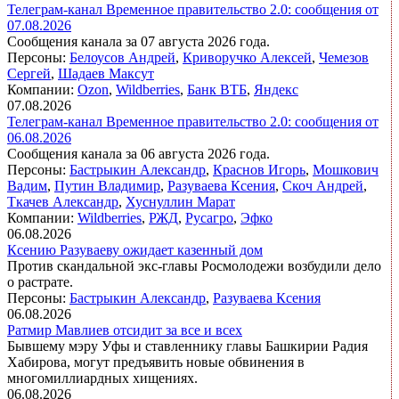
Телеграм-канал Временное правительство 2.0: сообщения от
07.08.2026
Сообщения канала за 07 августа 2026 года.
Персоны:
Белоусов Андрей
,
Криворучко Алексей
,
Чемезов
Сергей
,
Шадаев Максут
Компании:
Ozon
,
Wildberries
,
Банк ВТБ
,
Яндекс
07.08.2026
Телеграм-канал Временное правительство 2.0: сообщения от
06.08.2026
Сообщения канала за 06 августа 2026 года.
Персоны:
Бастрыкин Александр
,
Краснов Игорь
,
Мошкович
Вадим
,
Путин Владимир
,
Разуваева Ксения
,
Скоч Андрей
,
Ткачев Александр
,
Хуснуллин Марат
Компании:
Wildberries
,
РЖД
,
Русагро
,
Эфко
06.08.2026
Ксению Разуваеву ожидает казенный дом
Против скандальной экс‑главы Росмолодежи возбудили дело
о растрате.
Персоны:
Бастрыкин Александр
,
Разуваева Ксения
06.08.2026
Ратмир Мавлиев отсидит за все и всех
Бывшему мэру Уфы и ставленнику главы Башкирии Радия
Хабирова, могут предъявить новые обвинения в
многомиллиардных хищениях.
06.08.2026