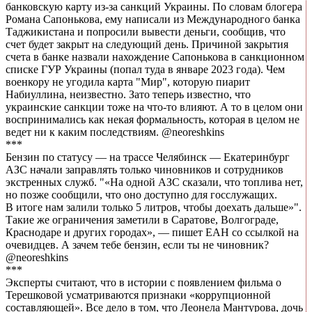
банковскую карту из-за санкций Украины. По словам блогера
Романа Сапонькова, ему написали из Международного банка
Таджикистана и попросили вывести деньги, сообщив, что
счет будет закрыт на следующий день. Причиной закрытия
счета в банке назвали нахождение Сапонькова в санкционном
списке ГУР Украины (попал туда в январе 2023 года). Чем
военкору не угодила карта "Мир", которую пиарит
Набиуллина, неизвестно. Зато теперь известно, что
украинские санкции тоже на что-то влияют. А то в целом они
воспринимались как некая формальность, которая в целом не
ведет ни к каким последствиям. @neoreshkins
***
Бензин по статусу — на трассе Челябинск — Екатеринбург
АЗС начали заправлять только чиновников и сотрудников
экстренных служб. "«На одной АЗС сказали, что топлива нет,
но позже сообщили, что оно доступно для госслужащих.
В итоге нам залили только 5 литров, чтобы доехать дальше»".
Такие же ограничения заметили в Саратове, Волгограде,
Краснодаре и других городах», — пишет ЕАН со ссылкой на
очевидцев. А зачем тебе бензин, если ты не чиновник?
@neoreshkins
***
Эксперты считают, что в истории с появлением фильма о
Терешковой усматриваются признаки «коррупционной
составляющей». Все дело в том, что Леонела Мантурова, дочь