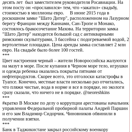
десять лет был заместителем руководителя Росавиации. На
этом посту он «прославился» тем, что «закатил» свадьбу,
стоимостью в миллионы евро. В июне 2015 года в
роскошном замке "Шато Дитер", расположенном на Лазурном
берегу Франции между Каннами, Сан-Тропе и Монако,
состоялось бракосочетание Махова. На территории замка
"Шато Дитер" находится большой сад с антикварными
римскими скульптурами, 3 бассейна с подогреваемой водой, 2
вертолетные площадки. Цена аренды замка составляет 2 млн
евро. На свадьбе было более 100 гостей.
***
Цвет настроения черный – жители Новороссийска жалуются
на мазут в море. После купания в Черном море тело, игрушки
и одежда ребенка оказались покрыты пятнами от
нефтепродуктов. Скорее всего, это отголоски катастрофы в
Туапсе. Конечно, местные власти несколько раз отчитались,
что пляжи чистые, вода в норме и все в порядке, но экологи
сразу сказали, что ничего не в порядке. @neoreshkins
***
#кратко В Москве по делу о коррупции арестованы начальник
управления Федеральной пробирной палаты Андрей Паршин
и его зам Владимир Сидорчик. Чиновников обвинили в
получении взятки.
***
Банк в Таджикистане закрыл российскому военкору