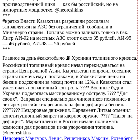
производственный цикл — как бы российский, но на
импортных мощностях. @neoreshkins
***
#кратко Власти Казахстана разрешили россиянам
заправляться на АЗС без ограничений, сообщили в
Минэнерго страны. Топливо можно заливать только в бак.
Литр АИ-92 на местных АЗС стоит около 35 рублей, АИ-95
— 46 рублей, АИ-98 — 56 рублей.
***
Главное за день #какэтобыло ⛽️ Хроники толпивного кризиса.
Российский топливный кризис начал перекидываться на
страны Центральной Азии. Кыргызстан попросил соседние
страны помочь ему с поставками, в Узбекистане цены на
бензин подскочили за месяц почти на 12%, а Казахстан стал
ужесточать пограничный контроль. ???? Военные будни.
Украина подверглась массированному обстрелу. ???? "Для
своих". Заправки специально для чиновников появились в
четырех российских регионах на фоне дефицита бензина.
????‍???? Нездоровые движения. Парламент Литвы отменил
конституционный запрет на ядерное оружие. ???? "Налог на
дефицит". Маркетплейсы в России начали полнимать
комиссии для продавцов из-за удорожания топлива.
@neoreshkins
Персоны
:
Мантуров Денис
,
Решетников Максим
,
Ротенберг