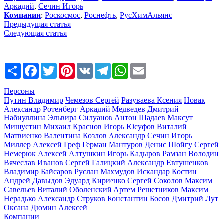
Аркадий
,
Сечин Игорь
Компании
:
Роскосмос
,
Роснефть
,
РусХимАльянс
Предыдущая статья
Следующая статья
Share
Facebook
Twitter
Pinterest
VK
Telegram
WhatsApp
Email
Персоны
Путин Владимир
Чемезов Сергей
Разуваева Ксения
Новак
Александр
Ротенберг Аркадий
Медведев Дмитрий
Набиуллина Эльвира
Силуанов Антон
Шадаев Максут
Мишустин Михаил
Краснов Игорь
Юсуфов Виталий
Матвиенко Валентина
Козлов Александр
Сечин Игорь
Миллер Алексей
Греф Герман
Мантуров Денис
Шойгу Сергей
Немерюк Алексей
Алтушкин Игорь
Кадыров Рамзан
Володин
Вячеслав
Иванов Сергей
Галицкий Александр
Евтушенков
Владимир
Байсаров Руслан
Махмудов Искандар
Костин
Андрей
Давыдов Эдуард
Кириенко Сергей
Соколов Максим
Савельев Виталий
Оболенский Артем
Решетников Максим
Нерадько Александр
Струков Константин
Босов Дмитрий
Лут
Оксана
Дюмин Алексей
Компании