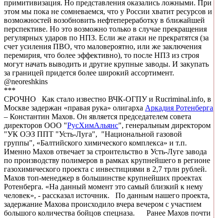
примитивизация. Но представления оказались ложными. При
этом мы пока не сомневаемся, что у России хватит ресурсов и
возможностей возобновить нефтепереработку в ближайшей
перспективе. Но это возможно только в случае прекращения
регулярных ударов по НПЗ. Если же атаки не прекратятся (за
счет усиления ПВО, что маловероятно, или же заключения
перемирия, что более эффективно), то после НПЗ из строя
могут начать выводить и другие крупные заводы. И закупать
за границей придется более широкий ассортимент.
@neoreshkins
***
СРОЧНО Как стало известно ВЧК-ОГПУ и Rucriminal.info, в
Москве задержан «правая рука» олигарха
Аркадия Ротенберга
– Константин Махов. Он является председателем совета
директоров ООО "
РусХимАльянс
", генеральным директором
"УК ОЭЗ ППТ "Усть-Луга", "Национальной газовой
группы", «Балтийского химического комплекса» и т.п.
Именно Махов отвечает за строительство в Усть-Луге завода
по производству полимеров в рамках крупнейшего в регионе
газохимического проекта с инвестициями в 2,7 трлн рублей.
Махов топ-менеджер в большинстве крупнейших проектах
Ротенберга. «На данный момент это самый близкий к нему
человек», - рассказал источник. По данным нашего проекта,
задержание Махова происходило вчера вечером с участием
большого количества бойцов спецназа. Ранее Махов почти