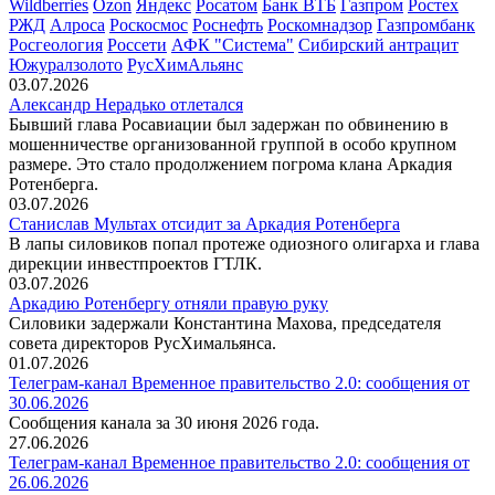
Wildberries
Ozon
Яндекс
Росатом
Банк ВТБ
Газпром
Ростех
РЖД
Алроса
Роскосмос
Роснефть
Роскомнадзор
Газпромбанк
Росгеология
Россети
АФК "Система"
Сибирский антрацит
Южуралзолото
РусХимАльянс
03.07.2026
Александр Нерадько отлетался
Бывший глава Росавиации был задержан по обвинению в
мошенничестве организованной группой в особо крупном
размере. Это стало продолжением погрома клана Аркадия
Ротенберга.
03.07.2026
Станислав Мультах отсидит за Аркадия Ротенберга
В лапы силовиков попал протеже одиозного олигарха и глава
дирекции инвестпроектов ГТЛК.
03.07.2026
Аркадию Ротенбергу отняли правую руку
Силовики задержали Константина Махова, председателя
совета директоров РусХимальянса.
01.07.2026
Телеграм-канал Временное правительство 2.0: сообщения от
30.06.2026
Сообщения канала за 30 июня 2026 года.
27.06.2026
Телеграм-канал Временное правительство 2.0: сообщения от
26.06.2026