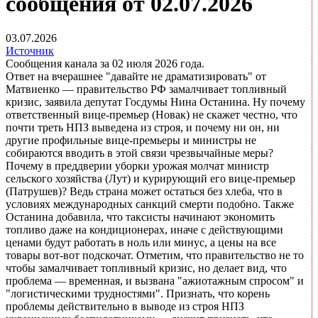
сообщения от 02.07.2026
03.07.2026
Источник
Сообщения канала за 02 июля 2026 года.
Ответ на вчерашнее "давайте не драматизировать" от
Матвиенко — правительство РФ замалчивает топливный
кризис, заявила депутат Госдумы Нина Останина. Ну почему
ответственный вице-премьер (Новак) не скажет честно, что
почти треть НПЗ выведена из строя, и почему ни он, ни
другие профильные вице-премьеры и министры не
собираются вводить в этой связи чрезвычайные меры?
Почему в преддверии уборки урожая молчат министр
сельского хозяйства (Лут) и курирующий его вице-премьер
(Патрушев)? Ведь страна может остаться без хлеба, что в
условиях международных санкций смерти подобно. Также
Останина добавила, что таксисты начинают экономить
топливо даже на кондиционерах, иначе с действующими
ценами будут работать в ноль или минус, а цены на все
товары вот-вот подскочат. Отметим, что правительство не то
чтобы замалчивает топливный кризис, но делает вид, что
проблема — временная, и вызвана "ажиотажным спросом" и
"логистическими трудностями". Признать, что корень
проблемы действительно в выводе из строя НПЗ