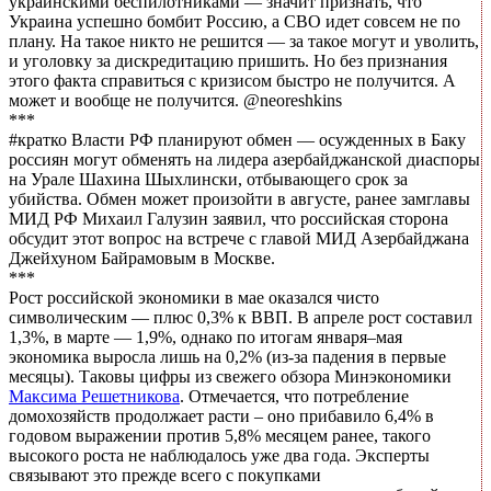
украинскими беспилотниками — значит признать, что
Украина успешно бомбит Россию, а СВО идет совсем не по
плану. На такое никто не решится — за такое могут и уволить,
и уголовку за дискредитацию пришить. Но без признания
этого факта справиться с кризисом быстро не получится. А
может и вообще не получится. @neoreshkins
***
#кратко Власти РФ планируют обмен — осужденных в Баку
россиян могут обменять на лидера азербайджанской диаспоры
на Урале Шахина Шыхлински, отбывающего срок за
убийства. Обмен может произойти в августе, ранее замглавы
МИД РФ Михаил Галузин заявил, что российская сторона
обсудит этот вопрос на встрече с главой МИД Азербайджана
Джейхуном Байрамовым в Москве.
***
Рост российской экономики в мае оказался чисто
символическим — плюс 0,3% к ВВП. В апреле рост составил
1,3%, в марте — 1,9%, однако по итогам января–мая
экономика выросла лишь на 0,2% (из-за падения в первые
месяцы). Таковы цифры из свежего обзора Минэкономики
Максима Решетникова
. Отмечается, что потребление
домохозяйств продолжает расти – оно прибавило 6,4% в
годовом выражении против 5,8% месяцем ранее, такого
высокого роста не наблюдалось уже два года. Эксперты
связывают это прежде всего с покупками