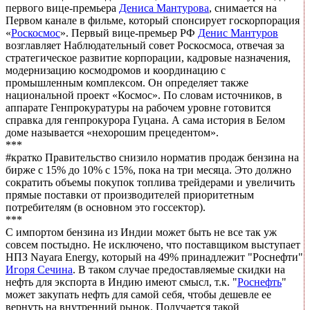
первого вице-премьера
Дениса Мантурова
, снимается на
Первом канале в фильме, который спонсирует госкорпорация
«
Роскосмос
». Первый вице-премьер РФ
Денис Мантуров
возглавляет Наблюдательный совет Роскосмоса, отвечая за
стратегическое развитие корпорации, кадровые назначения,
модернизацию космодромов и координацию с
промышленным комплексом. Он определяет также
национальной проект «Космос». По словам источников, в
аппарате Генпрокуратуры на рабочем уровне готовится
справка для генпрокурора Гуцана. А сама история в Белом
доме называется «нехорошим прецедентом».
***
#кратко Правительство снизило норматив продаж бензина на
бирже с 15% до 10% с 15%, пока на три месяца. Это должно
сократить объемы покупок топлива трейдерами и увеличить
прямые поставки от производителей приоритетным
потребителям (в основном это госсектор).
***
С импортом бензина из Индии может быть не все так уж
совсем постыдно. Не исключено, что поставщиком выступает
НПЗ Nayara Energy, который на 49% принадлежит "Роснефти"
Игоря Сечина
. В таком случае предоставляемые скидки на
нефть для экспорта в Индию имеют смысл, т.к. "
Роснефть
"
может закупать нефть для самой себя, чтобы дешевле ее
вернуть на внутренний рынок. Получается такой