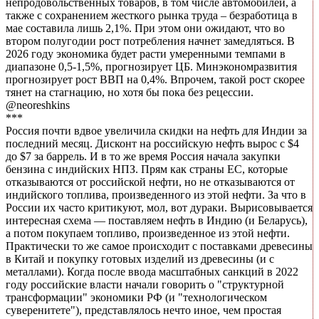
непродовольственных товаров, в том числе автомобилей, а
также с сохранением жесткого рынка труда – безработица в
мае составила лишь 2,1%. При этом они ожидают, что во
втором полугодии рост потребления начнет замедляться. В
2026 году экономика будет расти умеренными темпами в
диапазоне 0,5-1,5%, прогнозирует ЦБ. Минэкономразвития
прогнозирует рост ВВП на 0,4%. Впрочем, такой рост скорее
тянет на стагнацию, но хотя бы пока без рецессии.
@neoreshkins
***
Россия почти вдвое увеличила скидки на нефть для Индии за
последний месяц. Дисконт на российскую нефть вырос с $4
до $7 за баррель. И в то же время Россия начала закупки
бензина с индийских НПЗ. Прям как страны ЕС, которые
отказываются от российской нефти, но не отказываются от
индийского топлива, произведенного из этой нефти. За что в
России их часто критикуют, мол, вот дураки. Вырисовывается
интересная схема — поставляем нефть в Индию (и Беларусь),
а потом покупаем топливо, произведенное из этой нефти.
Практически то же самое происходит с поставками древесины
в Китай и покупку готовых изделий из древесины (и с
металлами). Когда после ввода масштабных санкций в 2022
году российские власти начали говорить о "структурной
трансформации" экономики РФ (и "технологическом
суверенитете"), представлялось нечто иное, чем простая