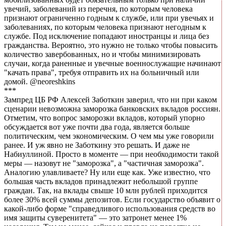
увечий, заболеваний из перечня, по которым человека
признают ограниченно годным к службе, или при увечьях и
заболеваниях, по которым человека признают негодным к
службе. Под исключение попадают иностранцы и лица без
гражданства. Вероятно, это нужно не только чтобы повысить
количество завербованных, но и чтобы минимизировать
случаи, когда раненные и увечные военнослужащие начинают
"качать права", требуя отправить их на больничный или
домой. @neoreshkins
***
Зампред ЦБ РФ Алексей Заботкин заверил, что ни при каком
сценарии невозможна заморозка банковских вкладов россиян.
Отметим, что вопрос заморозки вкладов, который упорно
обсуждается вот уже почти два года, является больше
политическим, чем экономическим. О чем мы уже говорили
ранее. И уж явно не Заботкину это решать. И даже не
Набиуллиной. Просто в моменте — при необходимости такой
меры — назовут не "заморозка", а "частичная заморозка".
Аналогию улавливаете? Ну или еще как. Уже известно, что
большая часть вкладов принадлежит небольшой группе
граждан. Так, на вклады свыше 10 млн рублей приходится
более 30% всей суммы депозитов. Если государство объявит о
какой-либо форме "справедливого использования средств во
имя защиты суверенитета" — это затронет менее 1%