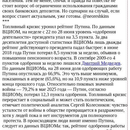
населения. Тем не менее, сейчас и правда на повестке не
стоит вопрос об ограничении использования гражданами
своих банковских депозитов. Но сценарии на случай, если
вопрос станет актуальным, уже готовы. @neoreshkins
***
Топливный кризис уронил рейтинг Путина. По данным
ВЦИОМ, на неделе с 22 по 28 июня уровень «одобрения
деятельности» президента упал на 3,5 пункта. За два
десятилетия доступной статистики ВЦИОМа лишь дважды
рейтинг действующего президента падал быстрее: в июне
2018 года Путин потерял 8,5 пунктов за неделю, объявив о
повышении пенсионного возраста. В сентябре 2009-го 4
пунктов одобрения за неделю лишился
Дмитрий Медведев
.
По данным ВЦИОМа, на 28 июня доля одобряющих работу
Путина опустилась до 66,9%. Это чуть выше минимумов,
показанных в апреле (65,6%), но на 10,9 пункта ниже уровней
конца прошлого года. Относительно пиковых значений
войны — 79,2% в мае 2025 года — Путин, согласно
ВЦИОМу, потерял 12,3 пункта одобрения. Топливный кризис
перерастает в социальный и может стать политическим,
отмечает политический аналитик Сергей Колесников: чувство
усталости от войны в обществе превращается в раздражение,
хотя у людей пока и нет инструментов для полноценного
протеста. В происходящем люди винят именно Путина,
следует из данных ВЦИОМа: так, рейтинг одобрения работы