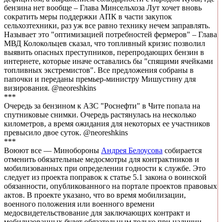
бензина нет вообще – Глава Минсельхоза Лут хочет вновь
сократить меры поддержки АПК в части закупок
сельхозтехники, раз уж все равно технику нечем заправлять.
Называет это "оптимизацией потребностей фермеров" – Глава
МВД Колокольцев сказал, что топливный кризис позволил
выявить опасных преступников, перепродающих бензин в
интернете, которые иначе оставались бы "спящими ячейками
топливных экстремистов". Все предложения собраны в
папочки и переданы премьер-министру Мишустину для
визирования. @neoreshkins
***
Очередь за бензином к АЗС "Роснефти" в Чите попала на
спутниковые снимки. Очередь растянулась на несколько
километров, а время ожидания для некоторых ее участников
превысило двое суток. @neoreshkins
***
Воюют все — Минобороны
Андрея Белоусова
собирается
отменить обязательные медосмотры для контрактников и
мобилизованных при определении годности к службе. Это
следует из проекта поправок к статье 5.1 закона о воинской
обязанности, опубликованного на портале проектов правовых
актов. В проекте указано, что во время мобилизации,
военного положения или военного времени
медосвидетельствование для заключающих контракт и
мобилизованных будет обязательным только при наличии