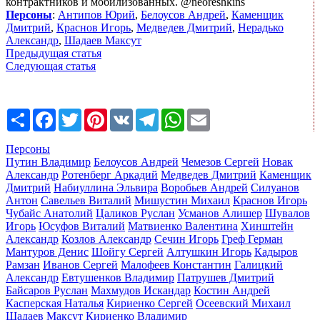
контрактников и мобилизованных. @neoreshkins
Персоны
:
Антипов Юрий
,
Белоусов Андрей
,
Каменщик
Дмитрий
,
Краснов Игорь
,
Медведев Дмитрий
,
Нерадько
Александр
,
Шадаев Максут
Предыдущая статья
Следующая статья
Share
Facebook
Twitter
Pinterest
VK
Telegram
WhatsApp
Email
Персоны
Путин Владимир
Белоусов Андрей
Чемезов Сергей
Новак
Александр
Ротенберг Аркадий
Медведев Дмитрий
Каменщик
Дмитрий
Набиуллина Эльвира
Воробьев Андрей
Силуанов
Антон
Савельев Виталий
Мишустин Михаил
Краснов Игорь
Чубайс Анатолий
Цаликов Руслан
Усманов Алишер
Шувалов
Игорь
Юсуфов Виталий
Матвиенко Валентина
Хинштейн
Александр
Козлов Александр
Сечин Игорь
Греф Герман
Мантуров Денис
Шойгу Сергей
Алтушкин Игорь
Кадыров
Рамзан
Иванов Сергей
Малофеев Константин
Галицкий
Александр
Евтушенков Владимир
Патрушев Дмитрий
Байсаров Руслан
Махмудов Искандар
Костин Андрей
Касперская Наталья
Кириенко Сергей
Осеевский Михаил
Шадаев Максут
Кириенко Владимир