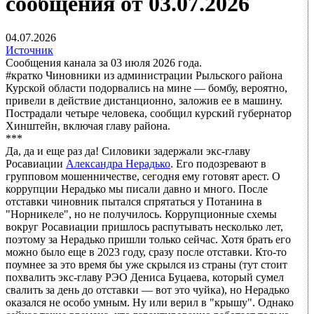
сообщения от 03.07.2026
04.07.2026
Источник
Сообщения канала за 03 июля 2026 года.
#кратко Чиновники из администрации Рыльского района
Курской области подорвались на мине — бомбу, вероятно,
привели в действие дистанционно, заложив ее в машину.
Пострадали четыре человека, сообщил курский губернатор
Хинштейн, включая главу района.
***
Да, да и еще раз да! Силовики задержали экс-главу
Росавиации
Александра Нерадько
. Его подозревают в
групповом мошенничестве, сегодня ему готовят арест. О
коррупции Нерадько мы писали давно и много. После
отставки чиновник пытался спрятаться у Потанина в
"Норникеле", но не получилось. Коррупционные схемы
вокруг Росавиации пришлось распутывать несколько лет,
поэтому за Нерадько пришли только сейчас. Хотя брать его
можно было еще в 2023 году, сразу после отставки. Кто-то
поумнее за это время бы уже скрылся из страны (тут стоит
похвалить экс-главу РЭО Дениса Буцаева, который сумел
свалить за день до отставки — вот это чуйка), но Нерадько
оказался не особо умным. Ну или верил в "крышу". Однако