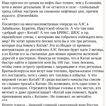
Наш прогноз по ценам на нефть был точнее, чем у Economist,
хотя и менее детальным. И он остается в силе – глобальный
тренд сейчас настроен на снижение нефтяных цен, причем
надолго. @neoreshkins
***
Посмотрел на многокилометровые очереди на АЗС в
Забайкалье, Бурятии, Иркутской области. А что там наш
«добрый друг» Китай? А что там БРИКС, ШОС и пр.
евразийские союзы, с которыми мы собрались побеждать весь
мир? Не хотят привезти бензин хотя бы в эти три региона,
которые под боком у Китая? Это из Индии от времени
контрактации до российских АЗС бензин будет идти 2 месяца,
а из Китая его за считанные дни можно привезти железной
дорогой в цистернах. Никогда не поверю, что в Китае нельзя
быстро найти и привезти хотя бы 100 тыс. тонн бензина,
чтобы снять остроту проблемы с заправками в этих регионах.
Братья-белорусы вон везут нам топливо, братья-казахи готовы
его поставлять, хотя у самих нет топлива в избытке. А что
мировой гигант Китай? И среди высшего начальства совсем
не слышно просьб к Китаю. Но возможно, есть один плюс в
такой ситуации. Отрезвятся буйные головы в тех местах, кто
мечтает и даже провозглашает «Китай нам поможет, будем
припеваючи жить с Китаем». Не поможет, не мечтайте.
***
Ищите плюсы – бывший главный санитарный врач России,