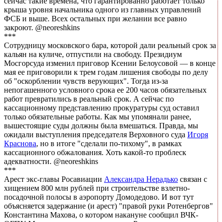
сейчас такие времена, что гарантированно работает только
крыша уровня начальника одного из главных управлений
ФСБ и выше. Всех остальных при желании все равно
закроют. @neoreshkins
***
Сотрудницу московского бара, которой дали реальный срок за
кальян на куличе, отпустили на свободу. Президиум
Мосгорсуда изменил приговор Ксении Белоусовой — в конце
мая ее приговорили к трем годам лишения свободы по делу
об "оскорблении чувств верующих". Тогда из-за
непогашенного условного срока ее 200 часов обязательных
работ превратились в реальный срок. А сейчас по
кассационному представлению прокуратуры суд оставил
только обязательные работы. Как мы упомянали ранее,
вышестоящие суды должны была вмешаться. Правда, мы
ожидали выступления председателя Верховного суда
Игоря
Краснова
, но в итоге "сделали по-тихому", в рамках
кассационного обжалования. Хоть какой-то проблеск
адекватности. @neoreshkins
***
Арест экс-главы Росавиации
Александра Нерадько
связан с
хищением 800 млн рублей при строительстве взлетно-
посадочной полосы в аэропорту Домодедово. И вот тут
объясняется задержание (и арест) "правой руки Ротенбергов"
Константина Махова, о котором накануне сообщил ВЧК-