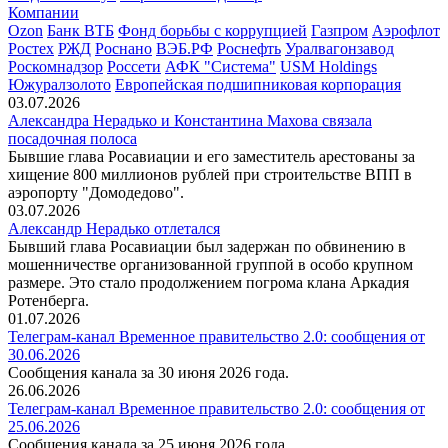
Компании
Ozon
Банк ВТБ
Фонд борьбы с коррупцией
Газпром
Аэрофлот
Ростех
РЖД
Роснано
ВЭБ.РФ
Роснефть
Уралвагонзавод
Роскомнадзор
Россети
АФК "Система"
USM Holdings
Южуралзолото
Европейская подшипниковая корпорация
03.07.2026
Александра Нерадько и Константина Махова связала
посадочная полоса
Бывшие глава Росавиации и его заместитель арестованы за
хищение 800 миллионов рублей при строительстве ВПП в
аэропорту "Домодедово".
03.07.2026
Александр Нерадько отлетался
Бывший глава Росавиации был задержан по обвинению в
мошенничестве организованной группой в особо крупном
размере. Это стало продолжением погрома клана Аркадия
Ротенберга.
01.07.2026
Телеграм-канал Временное правительство 2.0: сообщения от
30.06.2026
Сообщения канала за 30 июня 2026 года.
26.06.2026
Телеграм-канал Временное правительство 2.0: сообщения от
25.06.2026
Сообщения канала за 25 июня 2026 года.