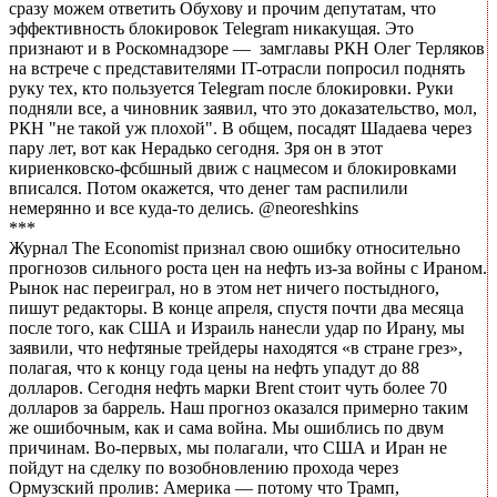
сразу можем ответить Обухову и прочим депутатам, что
эффективность блокировок Telegram никакущая. Это
признают и в Роскомнадзоре — замглавы РКН Олег Терляков
на встрече с представителями IT-отрасли попросил поднять
руку тех, кто пользуется Telegram после блокировки. Руки
подняли все, а чиновник заявил, что это доказательство, мол,
РКН "не такой уж плохой". В общем, посадят Шадаева через
пару лет, вот как Нерадько сегодня. Зря он в этот
кириенковско-фсбшный движ с нацмесом и блокировками
вписался. Потом окажется, что денег там распилили
немерянно и все куда-то делись. @neoreshkins
***
Журнал The Economist признал свою ошибку относительно
прогнозов сильного роста цен на нефть из-за войны с Ираном.
Рынок нас переиграл, но в этом нет ничего постыдного,
пишут редакторы. В конце апреля, спустя почти два месяца
после того, как США и Израиль нанесли удар по Ирану, мы
заявили, что нефтяные трейдеры находятся «в стране грез»,
полагая, что к концу года цены на нефть упадут до 88
долларов. Сегодня нефть марки Brent стоит чуть более 70
долларов за баррель. Наш прогноз оказался примерно таким
же ошибочным, как и сама война. Мы ошиблись по двум
причинам. Во-первых, мы полагали, что США и Иран не
пойдут на сделку по возобновлению прохода через
Ормузский пролив: Америка — потому что Трамп,