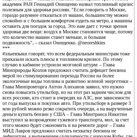
академик РАН Геннадий Онищенко назвал топливный кризис
полезным для здоровья россиян. "Если говорить о Москве,
гораздо разумнее отказаться от машин, большинству можно
спокойно и с большим комфортом ездить на метро, а машины
оставить для поездок за город. Это нам дает с точки зрения
здоровья две вещи: воздух в Москве становится чище, потому
что количество машин станет меньше, и большая
подвижность", – сказал Онищенко. @neoreshkins
***
#злыеязыки говорят, что всем федеральным министрам тоже
приказали искать плюсы в топливном кризисе. По этому
случаю в кабмине устроили мозговой штурм: – Глава
Минприроды Козлов предложил считать дефицит бензина
мерой по стимулированию перехода России на более
экологичные виды топлива и развитию зеленой энергетики –
Глава Минпромторга Антон Алиханов заявил, что нужно
снова повысить утильсбор, но на этот раз задним числом для
всех россиян, кто стоит в очередях на АЗС, вне зависимости
от года выпуска и покупки авто. При утильсборе в размере 3
млн рублей можно резко сократить очереди, а на вырученные
деньги купить бензин у США – Глава Минтранса Никитин
выступил за возрождение гужевого транспорта, мол, за счет
этого можно будет сэкономить и на ремонте дорог – Глава
МИД Лавров предложил считать нехватку бензина не
дефицитом, а выражением солидарности с народом Кубы, где