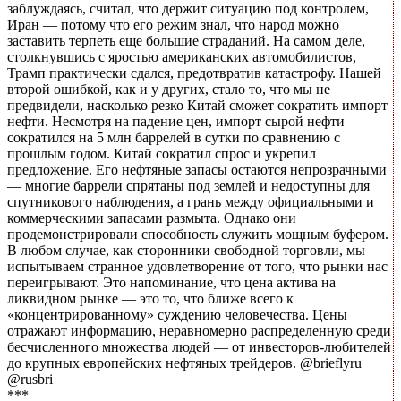
заблуждаясь, считал, что держит ситуацию под контролем,
Иран — потому что его режим знал, что народ можно
заставить терпеть еще большие страданий. На самом деле,
столкнувшись с яростью американских автомобилистов,
Трамп практически сдался, предотвратив катастрофу. Нашей
второй ошибкой, как и у других, стало то, что мы не
предвидели, насколько резко Китай сможет сократить импорт
нефти. Несмотря на падение цен, импорт сырой нефти
сократился на 5 млн баррелей в сутки по сравнению с
прошлым годом. Китай сократил спрос и укрепил
предложение. Его нефтяные запасы остаются непрозрачными
— многие баррели спрятаны под землей и недоступны для
спутникового наблюдения, а грань между официальными и
коммерческими запасами размыта. Однако они
продемонстрировали способность служить мощным буфером.
В любом случае, как сторонники свободной торговли, мы
испытываем странное удовлетворение от того, что рынки нас
переигрывают. Это напоминание, что цена актива на
ликвидном рынке — это то, что ближе всего к
«концентрированному» суждению человечества. Цены
отражают информацию, неравномерно распределенную среди
бесчисленного множества людей — от инвесторов-любителей
до крупных европейских нефтяных трейдеров. @brieflyru
@rusbri
***