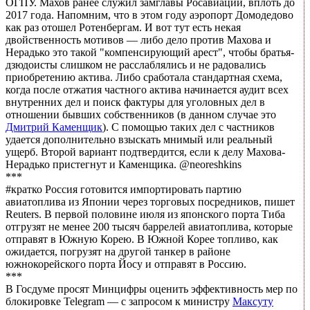
ОГПУ. Махов ранее служил замглавы Росавиации, вплоть до
2017 года. Напомним, что в этом году аэропорт Домодедово
как раз отошел Ротенбергам. И вот тут есть некая
двойственность мотивов — либо дело против Махова и
Нерадько это такой "компенсирующий арест", чтобы братья-
дзюдоисты слишком не расслаблялись и не радовались
приобретению актива. Либо сработала стандартная схема,
когда после отжатия частного актива начинается аудит всех
внутренних дел и поиск фактуры для уголовных дел в
отношении бывших собственников (в данном случае это
Дмитрий Каменщик
). С помощью таких дел с частников
удается дополнительно взыскать мнимый или реальный
ущерб. Второй вариант подтвердится, если к делу Махова-
Нерадько пристегнут и Каменщика. @neoreshkins
***
#кратко Россия готовится импортировать партию
авиатоплива из Японии через торговых посредников, пишет
Reuters. В первой половине июля из японского порта Тиба
отгрузят не менее 200 тысяч баррелей авиатоплива, которые
отправят в Южную Корею. В Южной Корее топливо, как
ожидается, погрузят на другой танкер в районе
южнокорейского порта Йосу и отправят в Россию.
***
В Госдуме просят Минцифры оценить эффективность мер по
блокировке Telegram — с запросом к министру
Максуту