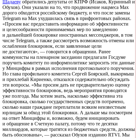
Шадаеву
обратились депутаты от КПРФ (Исаков, Куринный и
Обухов). Они указали на то, что продвижение нацмеса Max
дорого обходится российскому бюджету, и что после замены
Telegram на Max ухудшилась связь в прифронтовых районах.
«Просим вас предоставить информацию об эффективности
и целесообразности принимаемых мер по замедлению
и дальнейшей блокировке иностранных мессенджеров, в том
числе Telegram, а также рассмотреть возможность отмены или
ослабления блокировок, если заявленные цели
не достигаются», — говорится в обращении. Ранее
коммунисты на пленарном заседании предлагали Госдуме
поручить комитету по информполитике запросить эти данные
у Минцифры в рамках исполнения протокольного поручения.
Но глава профильного комитета Сергей Боярский, выкормыш
и прихлебай Кириенко, отказался содержательно обсуждать
эти вопросы. «Мы просим дать не предварительную оценку
эффективности блокировок, ведь мероприятия проводятся
уже полгода. Мы хотим знать, насколько эффективна эта
блокировка, сколько государственных средств потрачено,
сколько наши граждане переплатили всяким неизвестным
юрлицам за обход этой блокировки. А дальше мы посмотрим
на ответ Минцифры и, возможно, будем инициировать
и обращение в Счетную палату, потому что те десятки
миллиардов, которые тратятся из бюджетных средств, должны
быть обоснованы», — рассказал Обухов изданию RTVI. Мы