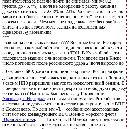
правительства за неделю почти не снизился (минус 0,2
пункта, до 45,7%), а доля не одобряющих работу кабмина
даже сократилась — c 23,3% до 23%. Российская власть мало
зависит от общественного мнения, но "мало" не означает, что
совсем не зависит. Чем меньше поддержка, тем беспокойнее
элиты и выше вероятность разных непредвиденных
сценариев. @neoreshkins
***
Главное за день #какэтобыло ???? Военные будни. Белгород
попал под ракетный обстрел — один человек погиб, в части
города пропал свет из-за удара по ТЭЦ. В Курской области
подорвалась машина с чиновниками. Тем временем в Киеве
число погибших после российского удара 2 июля выросло до
30 человек. ⛽️ Хроники топливного кризиса. Россия на фоне
дефицита топлива собралась закупать авиакеросин в Японии,
а своим НПЗ разрешили выпускать неэкологичный бензин. В
Новороссийске в то же время прекратили свободную продажу
бензина. ???? Настигло. Бывшего главу Росавиации
Александра Нерадько
и его зама из окружения Ротенбергов
арестовали по делу о мошенничестве при строительстве ВПП
в Домодедово. По данным «Ъ», сообщником арестованных
считают экс-командующего ВВС Военно-морского флота
Юрия Антипова
. ???? Готовятся. В Минобороны предложили
отменить обязательное медосвидетельствование для