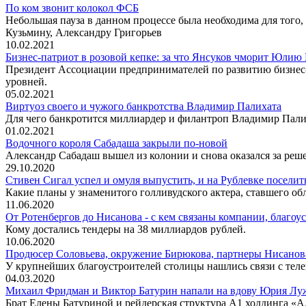
По ком звонит колокол ФСБ
Небольшая пауза в данном процессе была необходима для того
Кузьмину, Александру Григорьев
10.02.2021
Бизнес-патриот в розовой кепке: за что Янсуков чморит Юли
Президент Ассоциации предпринимателей по развитию бизнес-
уровней.
05.02.2021
Виртуоз своего и чужого банкротства Владимир Палихата
Для чего банкротится миллиардер и филантроп Владимир Пали
01.02.2021
Водочного короля Сабадаша закрыли по-новой
Александр Сабадаш вышел из колонии и снова оказался за реше
29.10.2020
Стивен Сигал успел и омуля выпустить, и на Рублевке поселит
Какие планы у знаменитого голливудского актера, ставшего об
11.06.2020
От Ротенбергов до Нисанова - с кем связаны компании, благо
Кому достались тендеры на 38 миллиардов рублей.
10.06.2020
Продюсер Соловьева, окружение Бирюкова, партнеры Нисанова:
У крупнейших благоустроителей столицы нашлись связи с те
04.03.2020
Михаил Фридман и Виктор Батурин напали на вдову Юрия Лу
Брат Елены Батуриной и рейдерская структура А1 холдинга «