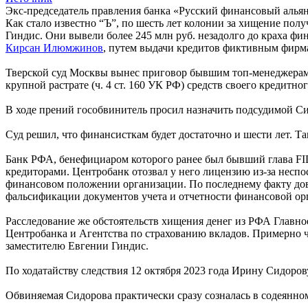
Экс-председатель правления банка «Русский финансовый альян
Как стало известно “Ъ”, по шесть лет колонии за хищение по
Гиндис. Они вывели более 245 млн руб. незадолго до краха 
Кирсан Илюмжинов
, путем выдачи кредитов фиктивным фирма
Тверской суд Москвы вынес приговор бывшим топ-менеджера
крупной растрате (ч. 4 ст. 160 УК РФ) средств своего кредитно
В ходе прений гособвинитель просил назначить подсудимой Си
Суд решил, что финансисткам будет достаточно и шести лет. Т
Банк РФА, бенефициаром которого ранее был бывший глава F
кредиторами. Центробанк отозвал у него лицензию из-за неспо
финансовом положении организации. По последнему факту дов
фальсификации документов учета и отчетности финансовой орга
Расследование же обстоятельств хищения денег из РФА Главно
Центробанка и Агентства по страхованию вкладов. Примерно 
заместителю Евгении Гиндис.
По ходатайству следствия 12 октября 2023 года Ирину Сидоров
Обвиняемая Сидорова практически сразу созналась в содеянном 