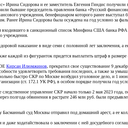
с» Ирина Сидорова и ее заместитель Евгения Гиндис получили 
лучили бывшие председатель правления банка «Русский финансов
финансового учреждения, бенефициаром которого ранее выступа
м. Ранее Ирина Сидорова была осуждена на год условно за фал
м входившего в санкционный список Минфина США банка РФА И
го учреждения.
доровой наказание в виде семи с половиной лет заключения, а 
акже каждой из фигуранток придется выплатить штраф в размере 8
IDE
Кирсан Илюмжинов
, прекратил свое существование 9 декабр
собности удовлетворить требования последних, а также за умыш
ольно быстро СКР по Москве возбудил уголовное дело, и 1 июн
низации (ст. 172.1 УК РФ), в особом порядке получила год усл
е следственное управление СКР начало только 2 мая 2023 года,
через полгода обвинения в растрате 246 млн руб. были предъя
у Басманный суд Москвы отправил под домашний арест, а ее колл
и даже ходатайствовала о заключении с ней досудебного соглаше