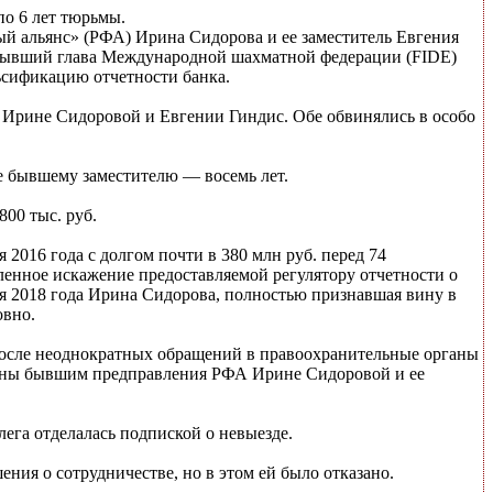
по 6 лет тюрьмы.
ый альянс» (РФА) Ирина Сидорова и ее заместитель Евгения
л бывший глава Международной шахматной федерации (FIDE)
ьсификацию отчетности банка.
рине Сидоровой и Евгении Гиндис. Обе обвинялись в особо
ее бывшему заместителю — восемь лет.
00 тыс. руб.
я 2016 года с долгом почти в 380 млн руб. перед 74
ленное искажение предоставляемой регулятору отчетности о
я 2018 года Ирина Сидорова, полностью признавшая вину в
овно.
 после неоднократных обращений в правоохранительные органы
влены бывшим предправления РФА Ирине Сидоровой и ее
ега отделалась подпиской о невыезде.
ния о сотрудничестве, но в этом ей было отказано.