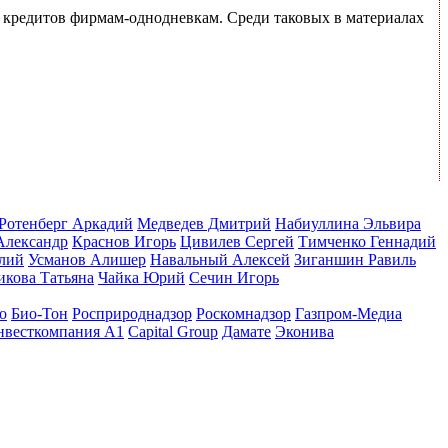
х кредитов фирмам-однодневкам. Среди таковых в материалах
Ротенберг Аркадий
Медведев Дмитрий
Набиуллина Эльвира
Александр
Краснов Игорь
Цивилев Сергей
Тимченко Геннадий
лий
Усманов Алишер
Навальный Алексей
Зиганшин Равиль
икова Татьяна
Чайка Юрий
Сечин Игорь
о
Био-Тон
Росприроднадзор
Роскомнадзор
Газпром-Медиа
нвесткомпания А1
Capital Group
Дамате
Эконива