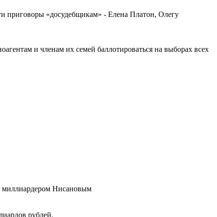
сти приговоры «досудебщикам» - Елена Платон, Олегу
агентам и членам их семей баллотироваться на выборах всех
а, миллиардером Нисановым
лиардов рублей.