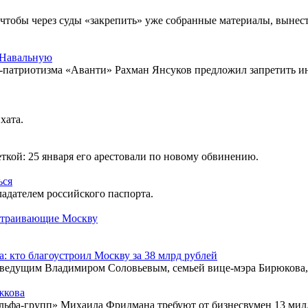
, чтобы через суды «закрепить» уже собранные материалы, выне
ю Навальную
патриотизма «Аванти» Рахман Янсуков предложил запретить ино
хата.
ткой: 25 января его арестовали по новому обвинению.
ься
ладателем российского паспорта.
устраивающие Москву
 кто благоустроил Москву за 38 млрд рублей
леведущим Владимиром Соловьевым, семьей вице-мэра Бирюков
жкова
Альфа-групп» Михаила Фридмана требуют от бизнесвумен 13 мил