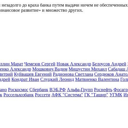
и незадолго до краха банка путем выдачи ничем не обеспеченны
нансовое развитие» и множество других.
ллин Марат
Чемезов Сергей
Новак Александр
Белоусов Андрей
енко Александр
Мошкович Вадим
Мишустин Михаил
Сабадаш 
митрий
Куйвашев Евгений
Радионова Светлана
Сердюков Анато
ндрей
Кондрат Иван
Слуцкий Леонид
Матвиенко Валентина
Гол
ано
Роскосмос
Сбербанк
ВЭБ.РФ
Альфа-Групп
Роснефть
Фосагр
к
Россельхозбанк
Россети
АФК "Система"
ГК "Ташир"
УГМК
И