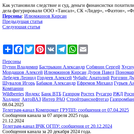
Как установили следствие и суд, деньги финансистки похитил
дела фигурировали ООО «Тансал», СК «Лидер», «Фаэтон», «Фи
Персоны
:
Илюмжинов Кирсан
Предыдущая статья
Следующая статья
Share
Facebook
Twitter
Pinterest
VK
Telegram
WhatsApp
Email
Персоны
Путин Владимир
Бастрыкин Александр
Собянин Сергей
Хусну
Мордашов Алексей
Илюмжинов Кирсан
Дуров Павел
Пономар
Лебедев Леонид
Гордеев Алексей
Чубайс Анатолий
Рогозин Д
Шувалов Игорь
Бабаков Александр
Ефремов Михаил
Гурьев А
Компании
Wildberries
Яндекс
Банк ВТБ
Газпром
Ростех
Русагро
РЖД
Росн
Холдинг
АвтоВАЗ
Интер РАО
Стройтранснефтегаз
Газпромбан
08.04.2025
Телеграм-канал Компромат ГРУПП: сообщения от 07.04.2025
Сообщения канала за 07 апреля 2025 года.
21.12.2024
Телеграм-канал ВЧК ОГПУ: сообщения от 20.12.2024
Сообщения канала за 20 декабря 2024 года.